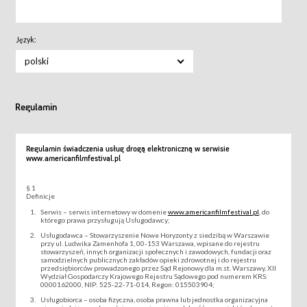
Język:
polski
Regulamin
Regulamin świadczenia usług drogą elektroniczną w serwisie
www.americanfilmfestival.pl
§ 1
Definicje
Serwis – serwis internetowy w domenie
www.americanfilmfestival.pl
, do
którego prawa przysługują Usługodawcy;
Usługodawca – Stowarzyszenie Nowe Horyzonty z siedzibą w Warszawie
przy ul. Ludwika Zamenhofa 1, 00-153 Warszawa, wpisane do rejestru
stowarzyszeń, innych organizacji społecznych i zawodowych, fundacji oraz
samodzielnych publicznych zakładów opieki zdrowotnej i do rejestru
przedsiębiorców prowadzonego przez Sąd Rejonowy dla m.st. Warszawy, XII
Wydział Gospodarczy Krajowego Rejestru Sądowego pod numerem KRS:
0000162000, NIP: 525-22-71-014, Regon: 015503904;
Usługobiorca – osoba fizyczna, osoba prawna lub jednostka organizacyjna