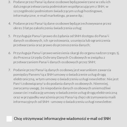
świadczy Usługi drogą elektroniczną w rozumieniu ustawy z dnia 18 lipca
Podane przez Pana/-ią dane osobowe będą powierzane w celu ich
2002 r. o świadczeniu usług drogą elektroniczną (Dz.U. z 2002 r., Nr 144, poz.
dalszego przetwarzania podmiotom współpracującym z SNH, w
1204, z późń. zm.). Usługi świadczone są nieodpłatnie.
szczególności podmiotom świadczącym usługi hostingowe,
usługę przeglądania i odczytywania przez Usługobiorców materiałów
informatyczne, e-mail marketingu, prawne itp.;
zamieszczanych w Serwisie,
Podane przez Pana/-ią dane osobowe będą przechowywane przez
usługę utrzymywania konta użytkownika w Serwisie,
okres 3 lat po zakończeniu świadczenia usług;
usługę newsletter,
Przysługuje Panu/-i prawo do żądania od SNH dostępu do Pana/-i
usługę zawierania na odległość umów nabycia Karnetów i Biletów,
danych osobowych, ich sprostowania, usunięcia lub ograniczenia
usługę zawierania na odległość umów sprzedaży w Sklepie.
przetwarzania oraz prawo do przenoszenia danych;
Usługodawca świadczy Usługi drogą elektroniczną w rozumieniu ustawy z
Przysługuje Panu/-i prawo wniesienia skargi do organu nadzorczego, tj.
dnia 18 lipca 2002 r. o świadczeniu usług drogą elektroniczną (Dz.U. z 2002
r., Nr 144, poz. 1204, z późń. zm.). Usługi świadczone są nieodpłatnie.
do Prezesa Urzędu Ochrony Danych Osobowych w związku z
przetwarzaniem Pana/-i danych osobowych przez SNH;
Na zasadach określonych w Regulaminie dostęp do Serwisu jest otwarty dla
każdego kto posiada możliwość połączenia z publiczną siecią Internet.
Podanie przez Pana/-ią danych osobowy jest warunkiem zawarcia
Usługobiorca przed rozpoczęciem korzystania z Serwisu jest zobowiązany
pomiędzy Panem/-ią a SNH umowy o świadczenie usług drogą
zapoznać się z Regulaminem. Założenie konta w Serwisie oraz zamówienie
elektroniczną, w tym umowy o świadczeniu usługi newsletter. Nie jest
usługi newsletter za pośrednictwem przeznaczonego do tego formularza
zamieszczonego na stronach Serwisu dostępnych dla wszystkich
Pan/-i zobowiązany/-a do podania danych osobowych. Niemniej,
Usługobiorców wymaga akceptacji postanowień Regulaminu.
zwracamy uwagę, że niepodanie danych osobowych uniemożliwi
Usługobiorca zobowiązany jest do przestrzegania postanowień Regulaminu
zawarcie i realizację umowy o świadczenie usług drogą elektroniczną
od chwili rozpoczęcia korzystania z Serwisu.
oraz w przypadku wyrażenia przez Pana/-ią chęci otrzymywania maili
informacyjnych od SNH - umowy o świadczeniu usługi newsletter.
Regulamin jest udostępniony Usługobiorcom nieodpłatnie za
pośrednictwem Serwisu w formie, która umożliwia jego pobranie,
utrwalenie i wydrukowanie.
§ 3
Chcę otrzymywać informacyjne wiadomości e-mail od SNH
Warunki techniczne korzystania z Usług
W celu prawidłowego i pełnego korzystania z Usług, Usługobiorcy powinni