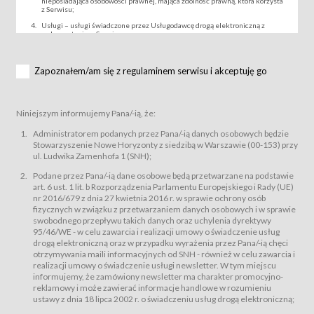
nieposiadająca osobowości prawnej, mająca zdolność prawną, która korzysta
z Serwisu;
Usługi – usługi świadczone przez Usługodawcę drogą elektroniczną z
wykorzystaniem Serwisu;
Wydarzenie – organizowany przez Usługodawcę festiwal filmowy, koncert
lub inna impreza, w której można uczestniczyć nabywając Karnet lub/i Bilet
za pośrednictwem Serwisu;
Zapoznałem/am się z regulaminem serwisu i akceptuję go
Karnety – wybrane dokumenty potwierdzające zawarcie umowy z
Usługodawcą i uprawniające do wzięcia udziału w Wydarzeniu,
przewidziane przez Usługodawcę dla danego Wydarzenia, tj. uprawniające
do uczestnictwa w seansach na festiwalach filmowych lub/i sprzedawane
Niniejszym informujemy Pana/-ią, że:
podmiotom z branży mediów i filmowej (Akredytacje);
Bilety – wybrane dokumenty potwierdzające zawarcie umowy z
Administratorem podanych przez Pana/-ią danych osobowych będzie
Usługodawcą i uprawniające do wzięcia udziału w Wydarzeniu,
Stowarzyszenie Nowe Horyzonty z siedzibą w Warszawie (00-153) przy
przewidziane przez Usługodawcę dla danego Wydarzenia, tj. uprawniające
ul. Ludwika Zamenhofa 1 (SNH);
do uczestnictwa w wielu albo w pojedynczych seansach filmowych,
wydarzeniach specjalnych i koncertach;
Podane przez Pana/-ią dane osobowe będą przetwarzane na podstawie
Sklep – sklep internetowy prowadzony przez Usługodawcę w Serwisie;
art. 6 ust. 1 lit. b Rozporządzenia Parlamentu Europejskiego i Rady (UE)
Regulamin – niniejszy regulamin.
nr 2016/679 z dnia 27 kwietnia 2016 r. w sprawie ochrony osób
fizycznych w związku z przetwarzaniem danych osobowych i w sprawie
§ 2
swobodnego przepływu takich danych oraz uchylenia dyrektywy
Postanowienia ogólne
95/46/WE - w celu zawarcia i realizacji umowy o świadczenie usług
Regulamin określa zasady:
drogą elektroniczną oraz w przypadku wyrażenia przez Pana/-ią chęci
świadczenia Usługobiorcom Usług przez Usługodawcę, z
otrzymywania maili informacyjnych od SNH - również w celu zawarcia i
zastrzeżeniem usług, o których mowa w ust. 2 pkt. 4 i 5 poniżej, których
realizacji umowy o świadczenie usługi newsletter. W tym miejscu
zasady świadczenia precyzują odrębne regulaminy,
informujemy, że zamówiony newsletter ma charakter promocyjno-
przetwarzania przez Usługodawcę danych osobowych Usługobiorców
reklamowy i może zawierać informacje handlowe w rozumieniu
będących osobami fizycznymi.
ustawy z dnia 18 lipca 2002 r. o świadczeniu usług drogą elektroniczną;
Usługodawca świadczy w szczególności następujące Usługi:Usługodawca