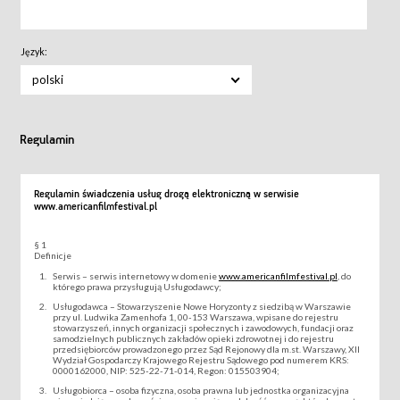
Język:
polski
Regulamin
Regulamin świadczenia usług drogą elektroniczną w serwisie
www.americanfilmfestival.pl
§ 1
Definicje
Serwis – serwis internetowy w domenie
www.americanfilmfestival.pl
, do
którego prawa przysługują Usługodawcy;
Usługodawca – Stowarzyszenie Nowe Horyzonty z siedzibą w Warszawie
przy ul. Ludwika Zamenhofa 1, 00-153 Warszawa, wpisane do rejestru
stowarzyszeń, innych organizacji społecznych i zawodowych, fundacji oraz
samodzielnych publicznych zakładów opieki zdrowotnej i do rejestru
przedsiębiorców prowadzonego przez Sąd Rejonowy dla m.st. Warszawy, XII
Wydział Gospodarczy Krajowego Rejestru Sądowego pod numerem KRS:
0000162000, NIP: 525-22-71-014, Regon: 015503904;
Usługobiorca – osoba fizyczna, osoba prawna lub jednostka organizacyjna