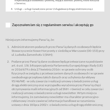
nieposiadająca osobowości prawnej, mająca zdolność prawną, która korzysta
z Serwisu;
Usługi – usługi świadczone przez Usługodawcę drogą elektroniczną z
wykorzystaniem Serwisu;
Wydarzenie – organizowany przez Usługodawcę festiwal filmowy, koncert
lub inna impreza, w której można uczestniczyć nabywając Karnet lub/i Bilet
za pośrednictwem Serwisu;
Zapoznałem/am się z regulaminem serwisu i akceptuję go
Karnety – wybrane dokumenty potwierdzające zawarcie umowy z
Usługodawcą i uprawniające do wzięcia udziału w Wydarzeniu,
przewidziane przez Usługodawcę dla danego Wydarzenia, tj. uprawniające
do uczestnictwa w seansach na festiwalach filmowych lub/i sprzedawane
Niniejszym informujemy Pana/-ią, że:
podmiotom z branży mediów i filmowej (Akredytacje);
Bilety – wybrane dokumenty potwierdzające zawarcie umowy z
Administratorem podanych przez Pana/-ią danych osobowych będzie
Usługodawcą i uprawniające do wzięcia udziału w Wydarzeniu,
Stowarzyszenie Nowe Horyzonty z siedzibą w Warszawie (00-153) przy
przewidziane przez Usługodawcę dla danego Wydarzenia, tj. uprawniające
ul. Ludwika Zamenhofa 1 (SNH);
do uczestnictwa w wielu albo w pojedynczych seansach filmowych,
wydarzeniach specjalnych i koncertach;
Podane przez Pana/-ią dane osobowe będą przetwarzane na podstawie
Sklep – sklep internetowy prowadzony przez Usługodawcę w Serwisie;
art. 6 ust. 1 lit. b Rozporządzenia Parlamentu Europejskiego i Rady (UE)
Regulamin – niniejszy regulamin.
nr 2016/679 z dnia 27 kwietnia 2016 r. w sprawie ochrony osób
fizycznych w związku z przetwarzaniem danych osobowych i w sprawie
§ 2
swobodnego przepływu takich danych oraz uchylenia dyrektywy
Postanowienia ogólne
95/46/WE - w celu zawarcia i realizacji umowy o świadczenie usług
Regulamin określa zasady:
drogą elektroniczną oraz w przypadku wyrażenia przez Pana/-ią chęci
świadczenia Usługobiorcom Usług przez Usługodawcę, z
otrzymywania maili informacyjnych od SNH - również w celu zawarcia i
zastrzeżeniem usług, o których mowa w ust. 2 pkt. 4 i 5 poniżej, których
realizacji umowy o świadczenie usługi newsletter. W tym miejscu
zasady świadczenia precyzują odrębne regulaminy,
informujemy, że zamówiony newsletter ma charakter promocyjno-
przetwarzania przez Usługodawcę danych osobowych Usługobiorców
reklamowy i może zawierać informacje handlowe w rozumieniu
będących osobami fizycznymi.
ustawy z dnia 18 lipca 2002 r. o świadczeniu usług drogą elektroniczną;
Usługodawca świadczy w szczególności następujące Usługi:Usługodawca