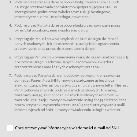
świadczy Usługi drogą elektroniczną w rozumieniu ustawy z dnia 18 lipca
Podane przez Pana/-ią dane osobowe będą powierzane w celu ich
2002 r. o świadczeniu usług drogą elektroniczną (Dz.U. z 2002 r., Nr 144, poz.
dalszego przetwarzania podmiotom współpracującym z SNH, w
1204, z późń. zm.). Usługi świadczone są nieodpłatnie.
szczególności podmiotom świadczącym usługi hostingowe,
usługę przeglądania i odczytywania przez Usługobiorców materiałów
informatyczne, e-mail marketingu, prawne itp.;
zamieszczanych w Serwisie,
Podane przez Pana/-ią dane osobowe będą przechowywane przez
usługę utrzymywania konta użytkownika w Serwisie,
okres 3 lat po zakończeniu świadczenia usług;
usługę newsletter,
Przysługuje Panu/-i prawo do żądania od SNH dostępu do Pana/-i
usługę zawierania na odległość umów nabycia Karnetów i Biletów,
danych osobowych, ich sprostowania, usunięcia lub ograniczenia
usługę zawierania na odległość umów sprzedaży w Sklepie.
przetwarzania oraz prawo do przenoszenia danych;
Usługodawca świadczy Usługi drogą elektroniczną w rozumieniu ustawy z
Przysługuje Panu/-i prawo wniesienia skargi do organu nadzorczego, tj.
dnia 18 lipca 2002 r. o świadczeniu usług drogą elektroniczną (Dz.U. z 2002
r., Nr 144, poz. 1204, z późń. zm.). Usługi świadczone są nieodpłatnie.
do Prezesa Urzędu Ochrony Danych Osobowych w związku z
przetwarzaniem Pana/-i danych osobowych przez SNH;
Na zasadach określonych w Regulaminie dostęp do Serwisu jest otwarty dla
każdego kto posiada możliwość połączenia z publiczną siecią Internet.
Podanie przez Pana/-ią danych osobowy jest warunkiem zawarcia
Usługobiorca przed rozpoczęciem korzystania z Serwisu jest zobowiązany
pomiędzy Panem/-ią a SNH umowy o świadczenie usług drogą
zapoznać się z Regulaminem. Założenie konta w Serwisie oraz zamówienie
elektroniczną, w tym umowy o świadczeniu usługi newsletter. Nie jest
usługi newsletter za pośrednictwem przeznaczonego do tego formularza
zamieszczonego na stronach Serwisu dostępnych dla wszystkich
Pan/-i zobowiązany/-a do podania danych osobowych. Niemniej,
Usługobiorców wymaga akceptacji postanowień Regulaminu.
zwracamy uwagę, że niepodanie danych osobowych uniemożliwi
Usługobiorca zobowiązany jest do przestrzegania postanowień Regulaminu
zawarcie i realizację umowy o świadczenie usług drogą elektroniczną
od chwili rozpoczęcia korzystania z Serwisu.
oraz w przypadku wyrażenia przez Pana/-ią chęci otrzymywania maili
informacyjnych od SNH - umowy o świadczeniu usługi newsletter.
Regulamin jest udostępniony Usługobiorcom nieodpłatnie za
pośrednictwem Serwisu w formie, która umożliwia jego pobranie,
utrwalenie i wydrukowanie.
§ 3
Chcę otrzymywać informacyjne wiadomości e-mail od SNH
Warunki techniczne korzystania z Usług
W celu prawidłowego i pełnego korzystania z Usług, Usługobiorcy powinni