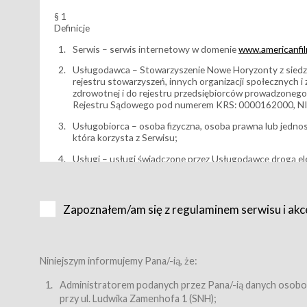
§ 1
Definicje
Serwis – serwis internetowy w domenie
www.americanfilm
Usługodawca – Stowarzyszenie Nowe Horyzonty z siedzi
rejestru stowarzyszeń, innych organizacji społecznych 
zdrowotnej i do rejestru przedsiębiorców prowadzonego
Rejestru Sądowego pod numerem KRS: 0000162000, NI
Usługobiorca – osoba fizyczna, osoba prawna lub jedno
która korzysta z Serwisu;
Usługi – usługi świadczone przez Usługodawcę drogą el
Wydarzenie – organizowany przez Usługodawcę festiwal 
Karnet lub/i Bilet za pośrednictwem Serwisu;
Zapoznałem/am się z regulaminem serwisu i akc
Karnety – wybrane dokumenty potwierdzające zawarcie 
przewidziane przez Usługodawcę dla danego Wydarzenia, 
sprzedawane podmiotom z branży mediów i filmowej (Akr
Bilety – wybrane dokumenty potwierdzające zawarcie um
Niniejszym informujemy Pana/-ią, że:
przewidziane przez Usługodawcę dla danego Wydarzenia,
filmowych, wydarzeniach specjalnych i koncertach;
Administratorem podanych przez Pana/-ią danych osobo
przy ul. Ludwika Zamenhofa 1 (SNH);
Sklep – sklep internetowy prowadzony przez Usługodawc