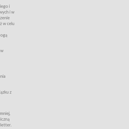
iego i
wych i w
czenie
ż w celu
rogą
ych
 w
wy z
nia
ązku z
mniej,
iczną
iczną
letter.