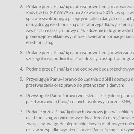
Regulamin – niniejszy regulamin.
Podane przez Pana/-ią dane osobowe będą przetwarzane n
Rady (UE) nr 2016/679 z dnia 27 kwietnia 2016 r. w spr
§ 2
sprawie swobodnego przepływu takich danych oraz uchyle
Postanowienia ogólne
usług drogą elektroniczną oraz w przypadku wyrażenia pr
Regulamin określa zasady:
zawarcia i realizacji umowy o świadczenie usługi newsle
promocyjno-reklamowy i może zawierać informacje handlo
świadczenia Usługobiorcom Usług przez Usługodawcę,
elektroniczną;
zasady świadczenia precyzują odrębne regulaminy,
Podane przez Pana/-ią dane osobowe będą powierzane w
przetwarzania przez Usługodawcę danych osobowy
szczególności podmiotom świadczącym usługi hostingowe,
Usługodawca świadczy w szczególności następujące Usł
dnia 18 lipca 2002 r. o świadczeniu usług drogą elektroni
Podane przez Pana/-ią dane osobowe będą przechowywan
nieodpłatnie.
Przysługuje Panu/-i prawo do żądania od SNH dostępu do
usługę przeglądania i odczytywania przez Usługobi
przetwarzania oraz prawo do przenoszenia danych;
usługę utrzymywania konta użytkownika w Serwisie
Przysługuje Panu/-i prawo wniesienia skargi do organu
usługę newsletter,
przetwarzaniem Pana/-i danych osobowych przez SNH;
usługę zawierania na odległość umów nabycia Karne
Podanie przez Pana/-ią danych osobowy jest warunkiem
elektroniczną, w tym umowy o świadczeniu usługi newslet
usługę zawierania na odległość umów sprzedaży w S
zwracamy uwagę, że niepodanie danych osobowych uniemoż
Usługodawca świadczy Usługi drogą elektroniczną w rozu
oraz w przypadku wyrażenia przez Pana/-ią chęci otrzym
(Dz.U. z 2002 r., Nr 144, poz. 1204, z późń. zm.). Usługi 