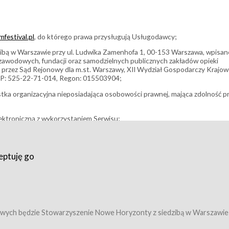
festival.pl
, do którego prawa przysługują Usługodawcy;
bą w Warszawie przy ul. Ludwika Zamenhofa 1, 00-153 Warszawa, wpisan
i zawodowych, fundacji oraz samodzielnych publicznych zakładów opieki
 przez Sąd Rejonowy dla m.st. Warszawy, XII Wydział Gospodarczy Krajo
P: 525-22-71-014, Regon: 015503904;
stka organizacyjna nieposiadająca osobowości prawnej, mająca zdolność p
ektroniczną z wykorzystaniem Serwisu;
filmowy, koncert lub inna impreza, w której można uczestniczyć nabywają
eptuję go
umowy z Usługodawcą i uprawniające do wzięcia udziału w Wydarzeniu,
tj. uprawniające do uczestnictwa w seansach na festiwalach filmowych lu
edytacje);
owy z Usługodawcą i uprawniające do wzięcia udziału w Wydarzeniu,
 tj. uprawniające do uczestnictwa w wielu albo w pojedynczych seansach
wych będzie Stowarzyszenie Nowe Horyzonty z siedzibą w Warszawie
ę w Serwisie;