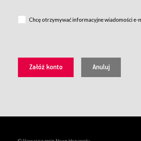
Na zasadach określonych w Regulaminie dostęp do Serwis
Internet.
Chcę otrzymywać informacyjne wiadomości e-
Usługobiorca przed rozpoczęciem korzystania z Serwisu 
zamówienie usługi newsletter za pośrednictwem przezn
dla wszystkich Usługobiorców wymaga akceptacji post
Usługobiorca zobowiązany jest do przestrzegania postan
Regulamin jest udostępniony Usługobiorcom nieodpłatni
utrwalenie i wydrukowanie.
§ 3
Warunki techniczne korzystania z Usług
W celu prawidłowego i pełnego korzystania z Usług, U
urządzeniem mającym dostęp do sieci Internet;
przeglądarką Firefox 8.0 lub wyższą, Chrome 11 lub 
parametrach.
Korzystanie ze wszystkich aplikacji Serwisu może być uz
§ 4
Zawarcie umowy o świadczenie Usług
© Stowarzyszenie Nowe Horyzonty