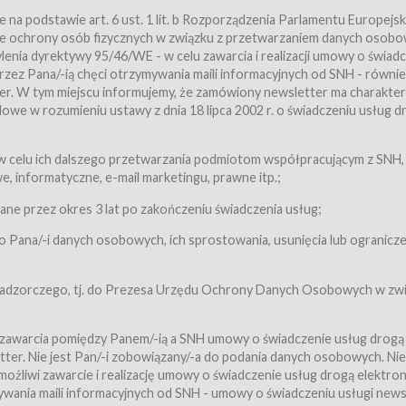
a podstawie art. 6 ust. 1 lit. b Rozporządzenia Parlamentu Europejsk
awie ochrony osób fizycznych w związku z przetwarzaniem danych osobo
nia dyrektywy 95/46/WE - w celu zawarcia i realizacji umowy o świad
zez Pana/-ią chęci otrzymywania maili informacyjnych od SNH - równie
tter. W tym miejscu informujemy, że zamówiony newsletter ma charakter
we w rozumieniu ustawy z dnia 18 lipca 2002 r. o świadczeniu usług d
 z zastrzeżeniem usług, o których mowa w ust. 2 pkt. 4 i 5 poniżej, któr
 celu ich dalszego przetwarzania podmiotom współpracującym z SNH,
ch Usługobiorców będących osobami fizycznymi.
 informatyczne, e-mail marketingu, prawne itp.;
ugi:Usługodawca świadczy Usługi drogą elektroniczną w rozumieniu usta
czną (Dz.U. z 2002 r., Nr 144, poz. 1204, z późń. zm.). Usługi świadczone są
e przez okres 3 lat po zakończeniu świadczenia usług;
 Pana/-i danych osobowych, ich sprostowania, usunięcia lub ogranicze
orców materiałów zamieszczanych w Serwisie,
,
 nadzorczego, tj. do Prezesa Urzędu Ochrony Danych Osobowych w zwi
tów i Biletów,
 zawarcia pomiędzy Panem/-ią a SNH umowy o świadczenie usług drogą
ter. Nie jest Pan/-i zobowiązany/-a do podania danych osobowych. Nie
klepie.
liwi zawarcie i realizację umowy o świadczenie usług drogą elektron
mieniu ustawy z dnia 18 lipca 2002 r. o świadczeniu usług drogą elektron
ywania maili informacyjnych od SNH - umowy o świadczeniu usługi news
świadczone są nieodpłatnie.