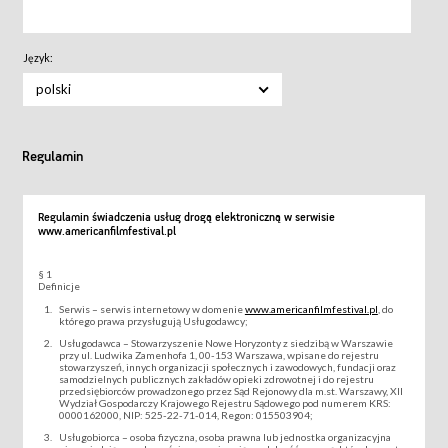
Język:
polski
Regulamin
Regulamin świadczenia usług drogą elektroniczną w serwisie
www.americanfilmfestival.pl
§ 1
Definicje
Serwis – serwis internetowy w domenie
www.americanfilmfestival.pl
, do
którego prawa przysługują Usługodawcy;
Usługodawca – Stowarzyszenie Nowe Horyzonty z siedzibą w Warszawie
przy ul. Ludwika Zamenhofa 1, 00-153 Warszawa, wpisane do rejestru
stowarzyszeń, innych organizacji społecznych i zawodowych, fundacji oraz
samodzielnych publicznych zakładów opieki zdrowotnej i do rejestru
przedsiębiorców prowadzonego przez Sąd Rejonowy dla m.st. Warszawy, XII
Wydział Gospodarczy Krajowego Rejestru Sądowego pod numerem KRS:
0000162000, NIP: 525-22-71-014, Regon: 015503904;
Usługobiorca – osoba fizyczna, osoba prawna lub jednostka organizacyjna