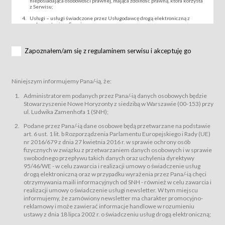
nieposiadająca osobowości prawnej, mająca zdolność prawną, która korzysta
z Serwisu;
Usługi – usługi świadczone przez Usługodawcę drogą elektroniczną z
wykorzystaniem Serwisu;
Wydarzenie – organizowany przez Usługodawcę festiwal filmowy, koncert
lub inna impreza, w której można uczestniczyć nabywając Karnet lub/i Bilet
za pośrednictwem Serwisu;
Zapoznałem/am się z regulaminem serwisu i akceptuję go
Karnety – wybrane dokumenty potwierdzające zawarcie umowy z
Usługodawcą i uprawniające do wzięcia udziału w Wydarzeniu,
przewidziane przez Usługodawcę dla danego Wydarzenia, tj. uprawniające
do uczestnictwa w seansach na festiwalach filmowych lub/i sprzedawane
Niniejszym informujemy Pana/-ią, że:
podmiotom z branży mediów i filmowej (Akredytacje);
Bilety – wybrane dokumenty potwierdzające zawarcie umowy z
Administratorem podanych przez Pana/-ią danych osobowych będzie
Usługodawcą i uprawniające do wzięcia udziału w Wydarzeniu,
Stowarzyszenie Nowe Horyzonty z siedzibą w Warszawie (00-153) przy
przewidziane przez Usługodawcę dla danego Wydarzenia, tj. uprawniające
ul. Ludwika Zamenhofa 1 (SNH);
do uczestnictwa w wielu albo w pojedynczych seansach filmowych,
wydarzeniach specjalnych i koncertach;
Podane przez Pana/-ią dane osobowe będą przetwarzane na podstawie
Sklep – sklep internetowy prowadzony przez Usługodawcę w Serwisie;
art. 6 ust. 1 lit. b Rozporządzenia Parlamentu Europejskiego i Rady (UE)
Regulamin – niniejszy regulamin.
nr 2016/679 z dnia 27 kwietnia 2016 r. w sprawie ochrony osób
fizycznych w związku z przetwarzaniem danych osobowych i w sprawie
§ 2
swobodnego przepływu takich danych oraz uchylenia dyrektywy
Postanowienia ogólne
95/46/WE - w celu zawarcia i realizacji umowy o świadczenie usług
Regulamin określa zasady:
drogą elektroniczną oraz w przypadku wyrażenia przez Pana/-ią chęci
świadczenia Usługobiorcom Usług przez Usługodawcę, z
otrzymywania maili informacyjnych od SNH - również w celu zawarcia i
zastrzeżeniem usług, o których mowa w ust. 2 pkt. 4 i 5 poniżej, których
realizacji umowy o świadczenie usługi newsletter. W tym miejscu
zasady świadczenia precyzują odrębne regulaminy,
informujemy, że zamówiony newsletter ma charakter promocyjno-
przetwarzania przez Usługodawcę danych osobowych Usługobiorców
reklamowy i może zawierać informacje handlowe w rozumieniu
będących osobami fizycznymi.
ustawy z dnia 18 lipca 2002 r. o świadczeniu usług drogą elektroniczną;
Usługodawca świadczy w szczególności następujące Usługi:Usługodawca