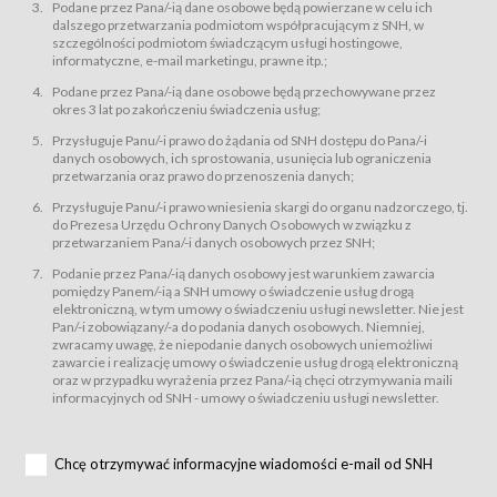
świadczy Usługi drogą elektroniczną w rozumieniu ustawy z dnia 18 lipca
Podane przez Pana/-ią dane osobowe będą powierzane w celu ich
2002 r. o świadczeniu usług drogą elektroniczną (Dz.U. z 2002 r., Nr 144, poz.
dalszego przetwarzania podmiotom współpracującym z SNH, w
1204, z późń. zm.). Usługi świadczone są nieodpłatnie.
szczególności podmiotom świadczącym usługi hostingowe,
usługę przeglądania i odczytywania przez Usługobiorców materiałów
informatyczne, e-mail marketingu, prawne itp.;
zamieszczanych w Serwisie,
Podane przez Pana/-ią dane osobowe będą przechowywane przez
usługę utrzymywania konta użytkownika w Serwisie,
okres 3 lat po zakończeniu świadczenia usług;
usługę newsletter,
Przysługuje Panu/-i prawo do żądania od SNH dostępu do Pana/-i
usługę zawierania na odległość umów nabycia Karnetów i Biletów,
danych osobowych, ich sprostowania, usunięcia lub ograniczenia
usługę zawierania na odległość umów sprzedaży w Sklepie.
przetwarzania oraz prawo do przenoszenia danych;
Usługodawca świadczy Usługi drogą elektroniczną w rozumieniu ustawy z
Przysługuje Panu/-i prawo wniesienia skargi do organu nadzorczego, tj.
dnia 18 lipca 2002 r. o świadczeniu usług drogą elektroniczną (Dz.U. z 2002
r., Nr 144, poz. 1204, z późń. zm.). Usługi świadczone są nieodpłatnie.
do Prezesa Urzędu Ochrony Danych Osobowych w związku z
przetwarzaniem Pana/-i danych osobowych przez SNH;
Na zasadach określonych w Regulaminie dostęp do Serwisu jest otwarty dla
każdego kto posiada możliwość połączenia z publiczną siecią Internet.
Podanie przez Pana/-ią danych osobowy jest warunkiem zawarcia
Usługobiorca przed rozpoczęciem korzystania z Serwisu jest zobowiązany
pomiędzy Panem/-ią a SNH umowy o świadczenie usług drogą
zapoznać się z Regulaminem. Założenie konta w Serwisie oraz zamówienie
elektroniczną, w tym umowy o świadczeniu usługi newsletter. Nie jest
usługi newsletter za pośrednictwem przeznaczonego do tego formularza
zamieszczonego na stronach Serwisu dostępnych dla wszystkich
Pan/-i zobowiązany/-a do podania danych osobowych. Niemniej,
Usługobiorców wymaga akceptacji postanowień Regulaminu.
zwracamy uwagę, że niepodanie danych osobowych uniemożliwi
Usługobiorca zobowiązany jest do przestrzegania postanowień Regulaminu
zawarcie i realizację umowy o świadczenie usług drogą elektroniczną
od chwili rozpoczęcia korzystania z Serwisu.
oraz w przypadku wyrażenia przez Pana/-ią chęci otrzymywania maili
informacyjnych od SNH - umowy o świadczeniu usługi newsletter.
Regulamin jest udostępniony Usługobiorcom nieodpłatnie za
pośrednictwem Serwisu w formie, która umożliwia jego pobranie,
utrwalenie i wydrukowanie.
§ 3
Chcę otrzymywać informacyjne wiadomości e-mail od SNH
Warunki techniczne korzystania z Usług
W celu prawidłowego i pełnego korzystania z Usług, Usługobiorcy powinni