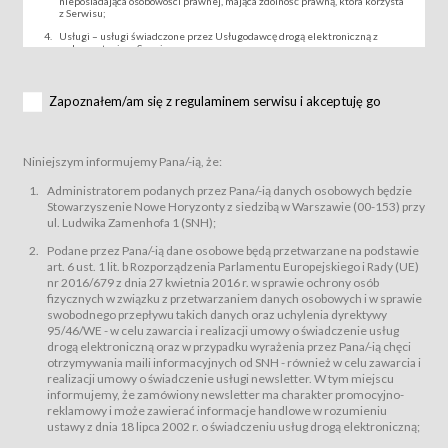
nieposiadająca osobowości prawnej, mająca zdolność prawną, która korzysta
z Serwisu;
Usługi – usługi świadczone przez Usługodawcę drogą elektroniczną z
wykorzystaniem Serwisu;
Wydarzenie – organizowany przez Usługodawcę festiwal filmowy, koncert
lub inna impreza, w której można uczestniczyć nabywając Karnet lub/i Bilet
za pośrednictwem Serwisu;
Zapoznałem/am się z regulaminem serwisu i akceptuję go
Karnety – wybrane dokumenty potwierdzające zawarcie umowy z
Usługodawcą i uprawniające do wzięcia udziału w Wydarzeniu,
przewidziane przez Usługodawcę dla danego Wydarzenia, tj. uprawniające
do uczestnictwa w seansach na festiwalach filmowych lub/i sprzedawane
Niniejszym informujemy Pana/-ią, że:
podmiotom z branży mediów i filmowej (Akredytacje);
Bilety – wybrane dokumenty potwierdzające zawarcie umowy z
Administratorem podanych przez Pana/-ią danych osobowych będzie
Usługodawcą i uprawniające do wzięcia udziału w Wydarzeniu,
Stowarzyszenie Nowe Horyzonty z siedzibą w Warszawie (00-153) przy
przewidziane przez Usługodawcę dla danego Wydarzenia, tj. uprawniające
ul. Ludwika Zamenhofa 1 (SNH);
do uczestnictwa w wielu albo w pojedynczych seansach filmowych,
wydarzeniach specjalnych i koncertach;
Podane przez Pana/-ią dane osobowe będą przetwarzane na podstawie
Sklep – sklep internetowy prowadzony przez Usługodawcę w Serwisie;
art. 6 ust. 1 lit. b Rozporządzenia Parlamentu Europejskiego i Rady (UE)
Regulamin – niniejszy regulamin.
nr 2016/679 z dnia 27 kwietnia 2016 r. w sprawie ochrony osób
fizycznych w związku z przetwarzaniem danych osobowych i w sprawie
§ 2
swobodnego przepływu takich danych oraz uchylenia dyrektywy
Postanowienia ogólne
95/46/WE - w celu zawarcia i realizacji umowy o świadczenie usług
Regulamin określa zasady:
drogą elektroniczną oraz w przypadku wyrażenia przez Pana/-ią chęci
świadczenia Usługobiorcom Usług przez Usługodawcę, z
otrzymywania maili informacyjnych od SNH - również w celu zawarcia i
zastrzeżeniem usług, o których mowa w ust. 2 pkt. 4 i 5 poniżej, których
realizacji umowy o świadczenie usługi newsletter. W tym miejscu
zasady świadczenia precyzują odrębne regulaminy,
informujemy, że zamówiony newsletter ma charakter promocyjno-
przetwarzania przez Usługodawcę danych osobowych Usługobiorców
reklamowy i może zawierać informacje handlowe w rozumieniu
będących osobami fizycznymi.
ustawy z dnia 18 lipca 2002 r. o świadczeniu usług drogą elektroniczną;
Usługodawca świadczy w szczególności następujące Usługi:Usługodawca