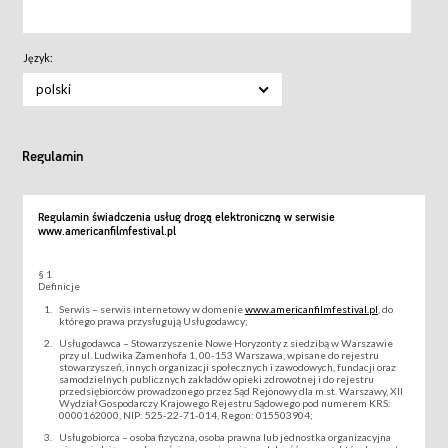
Język:
polski
Regulamin
Regulamin świadczenia usług drogą elektroniczną w serwisie
www.americanfilmfestival.pl
§ 1
Definicje
Serwis – serwis internetowy w domenie
www.americanfilmfestival.pl
, do
którego prawa przysługują Usługodawcy;
Usługodawca – Stowarzyszenie Nowe Horyzonty z siedzibą w Warszawie
przy ul. Ludwika Zamenhofa 1, 00-153 Warszawa, wpisane do rejestru
stowarzyszeń, innych organizacji społecznych i zawodowych, fundacji oraz
samodzielnych publicznych zakładów opieki zdrowotnej i do rejestru
przedsiębiorców prowadzonego przez Sąd Rejonowy dla m.st. Warszawy, XII
Wydział Gospodarczy Krajowego Rejestru Sądowego pod numerem KRS:
0000162000, NIP: 525-22-71-014, Regon: 015503904;
Usługobiorca – osoba fizyczna, osoba prawna lub jednostka organizacyjna