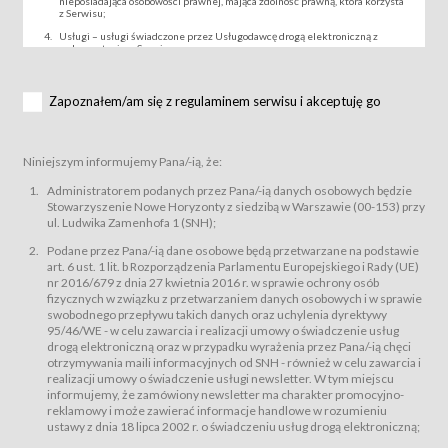
nieposiadająca osobowości prawnej, mająca zdolność prawną, która korzysta
z Serwisu;
Usługi – usługi świadczone przez Usługodawcę drogą elektroniczną z
wykorzystaniem Serwisu;
Wydarzenie – organizowany przez Usługodawcę festiwal filmowy, koncert
lub inna impreza, w której można uczestniczyć nabywając Karnet lub/i Bilet
za pośrednictwem Serwisu;
Zapoznałem/am się z regulaminem serwisu i akceptuję go
Karnety – wybrane dokumenty potwierdzające zawarcie umowy z
Usługodawcą i uprawniające do wzięcia udziału w Wydarzeniu,
przewidziane przez Usługodawcę dla danego Wydarzenia, tj. uprawniające
do uczestnictwa w seansach na festiwalach filmowych lub/i sprzedawane
Niniejszym informujemy Pana/-ią, że:
podmiotom z branży mediów i filmowej (Akredytacje);
Bilety – wybrane dokumenty potwierdzające zawarcie umowy z
Administratorem podanych przez Pana/-ią danych osobowych będzie
Usługodawcą i uprawniające do wzięcia udziału w Wydarzeniu,
Stowarzyszenie Nowe Horyzonty z siedzibą w Warszawie (00-153) przy
przewidziane przez Usługodawcę dla danego Wydarzenia, tj. uprawniające
ul. Ludwika Zamenhofa 1 (SNH);
do uczestnictwa w wielu albo w pojedynczych seansach filmowych,
wydarzeniach specjalnych i koncertach;
Podane przez Pana/-ią dane osobowe będą przetwarzane na podstawie
Sklep – sklep internetowy prowadzony przez Usługodawcę w Serwisie;
art. 6 ust. 1 lit. b Rozporządzenia Parlamentu Europejskiego i Rady (UE)
Regulamin – niniejszy regulamin.
nr 2016/679 z dnia 27 kwietnia 2016 r. w sprawie ochrony osób
fizycznych w związku z przetwarzaniem danych osobowych i w sprawie
§ 2
swobodnego przepływu takich danych oraz uchylenia dyrektywy
Postanowienia ogólne
95/46/WE - w celu zawarcia i realizacji umowy o świadczenie usług
Regulamin określa zasady:
drogą elektroniczną oraz w przypadku wyrażenia przez Pana/-ią chęci
świadczenia Usługobiorcom Usług przez Usługodawcę, z
otrzymywania maili informacyjnych od SNH - również w celu zawarcia i
zastrzeżeniem usług, o których mowa w ust. 2 pkt. 4 i 5 poniżej, których
realizacji umowy o świadczenie usługi newsletter. W tym miejscu
zasady świadczenia precyzują odrębne regulaminy,
informujemy, że zamówiony newsletter ma charakter promocyjno-
przetwarzania przez Usługodawcę danych osobowych Usługobiorców
reklamowy i może zawierać informacje handlowe w rozumieniu
będących osobami fizycznymi.
ustawy z dnia 18 lipca 2002 r. o świadczeniu usług drogą elektroniczną;
Usługodawca świadczy w szczególności następujące Usługi:Usługodawca