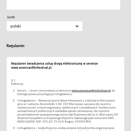
Język:
polski
Regulamin
Regulamin świadczenia usług drogą elektroniczną w serwisie
www.americanfilmfestival.pl
§ 1
Definicje
Serwis – serwis internetowy w domenie
www.americanfilmfestival.pl
, do
którego prawa przysługują Usługodawcy;
Usługodawca – Stowarzyszenie Nowe Horyzonty z siedzibą w Warszawie
przy ul. Ludwika Zamenhofa 1, 00-153 Warszawa, wpisane do rejestru
stowarzyszeń, innych organizacji społecznych i zawodowych, fundacji oraz
samodzielnych publicznych zakładów opieki zdrowotnej i do rejestru
przedsiębiorców prowadzonego przez Sąd Rejonowy dla m.st. Warszawy, XII
Wydział Gospodarczy Krajowego Rejestru Sądowego pod numerem KRS:
0000162000, NIP: 525-22-71-014, Regon: 015503904;
Usługobiorca – osoba fizyczna, osoba prawna lub jednostka organizacyjna