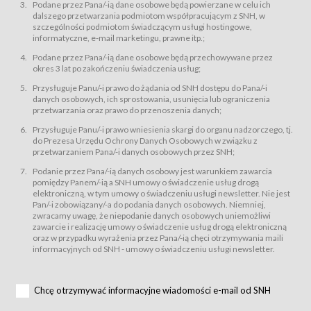
świadczy Usługi drogą elektroniczną w rozumieniu ustawy z dnia 18 lipca
Podane przez Pana/-ią dane osobowe będą powierzane w celu ich
2002 r. o świadczeniu usług drogą elektroniczną (Dz.U. z 2002 r., Nr 144, poz.
dalszego przetwarzania podmiotom współpracującym z SNH, w
1204, z późń. zm.). Usługi świadczone są nieodpłatnie.
szczególności podmiotom świadczącym usługi hostingowe,
usługę przeglądania i odczytywania przez Usługobiorców materiałów
informatyczne, e-mail marketingu, prawne itp.;
zamieszczanych w Serwisie,
Podane przez Pana/-ią dane osobowe będą przechowywane przez
usługę utrzymywania konta użytkownika w Serwisie,
okres 3 lat po zakończeniu świadczenia usług;
usługę newsletter,
Przysługuje Panu/-i prawo do żądania od SNH dostępu do Pana/-i
usługę zawierania na odległość umów nabycia Karnetów i Biletów,
danych osobowych, ich sprostowania, usunięcia lub ograniczenia
usługę zawierania na odległość umów sprzedaży w Sklepie.
przetwarzania oraz prawo do przenoszenia danych;
Usługodawca świadczy Usługi drogą elektroniczną w rozumieniu ustawy z
Przysługuje Panu/-i prawo wniesienia skargi do organu nadzorczego, tj.
dnia 18 lipca 2002 r. o świadczeniu usług drogą elektroniczną (Dz.U. z 2002
r., Nr 144, poz. 1204, z późń. zm.). Usługi świadczone są nieodpłatnie.
do Prezesa Urzędu Ochrony Danych Osobowych w związku z
przetwarzaniem Pana/-i danych osobowych przez SNH;
Na zasadach określonych w Regulaminie dostęp do Serwisu jest otwarty dla
każdego kto posiada możliwość połączenia z publiczną siecią Internet.
Podanie przez Pana/-ią danych osobowy jest warunkiem zawarcia
Usługobiorca przed rozpoczęciem korzystania z Serwisu jest zobowiązany
pomiędzy Panem/-ią a SNH umowy o świadczenie usług drogą
zapoznać się z Regulaminem. Założenie konta w Serwisie oraz zamówienie
elektroniczną, w tym umowy o świadczeniu usługi newsletter. Nie jest
usługi newsletter za pośrednictwem przeznaczonego do tego formularza
zamieszczonego na stronach Serwisu dostępnych dla wszystkich
Pan/-i zobowiązany/-a do podania danych osobowych. Niemniej,
Usługobiorców wymaga akceptacji postanowień Regulaminu.
zwracamy uwagę, że niepodanie danych osobowych uniemożliwi
Usługobiorca zobowiązany jest do przestrzegania postanowień Regulaminu
zawarcie i realizację umowy o świadczenie usług drogą elektroniczną
od chwili rozpoczęcia korzystania z Serwisu.
oraz w przypadku wyrażenia przez Pana/-ią chęci otrzymywania maili
informacyjnych od SNH - umowy o świadczeniu usługi newsletter.
Regulamin jest udostępniony Usługobiorcom nieodpłatnie za
pośrednictwem Serwisu w formie, która umożliwia jego pobranie,
utrwalenie i wydrukowanie.
§ 3
Chcę otrzymywać informacyjne wiadomości e-mail od SNH
Warunki techniczne korzystania z Usług
W celu prawidłowego i pełnego korzystania z Usług, Usługobiorcy powinni