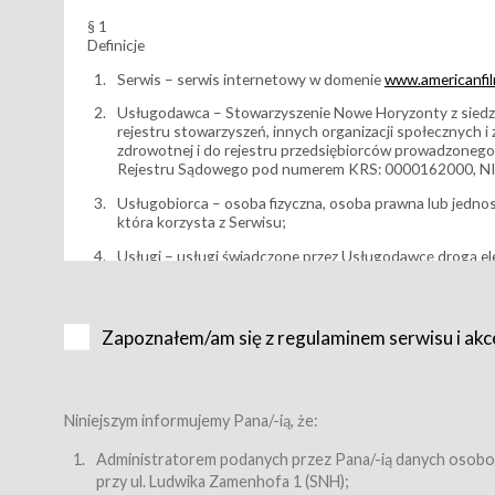
§ 1
Definicje
Serwis – serwis internetowy w domenie
www.americanfilm
Usługodawca – Stowarzyszenie Nowe Horyzonty z siedzi
rejestru stowarzyszeń, innych organizacji społecznych 
zdrowotnej i do rejestru przedsiębiorców prowadzonego
Rejestru Sądowego pod numerem KRS: 0000162000, NI
Usługobiorca – osoba fizyczna, osoba prawna lub jedno
która korzysta z Serwisu;
Usługi – usługi świadczone przez Usługodawcę drogą el
Wydarzenie – organizowany przez Usługodawcę festiwal 
Karnet lub/i Bilet za pośrednictwem Serwisu;
Zapoznałem/am się z regulaminem serwisu i akc
Karnety – wybrane dokumenty potwierdzające zawarcie 
przewidziane przez Usługodawcę dla danego Wydarzenia, 
sprzedawane podmiotom z branży mediów i filmowej (Akr
Bilety – wybrane dokumenty potwierdzające zawarcie um
Niniejszym informujemy Pana/-ią, że:
przewidziane przez Usługodawcę dla danego Wydarzenia,
filmowych, wydarzeniach specjalnych i koncertach;
Administratorem podanych przez Pana/-ią danych osobo
przy ul. Ludwika Zamenhofa 1 (SNH);
Sklep – sklep internetowy prowadzony przez Usługodawc