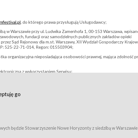
festival.pl
, do którego prawa przysługują Usługodawcy;
bą w Warszawie przy ul. Ludwika Zamenhofa 1, 00-153 Warszawa, wpisan
i zawodowych, fundacji oraz samodzielnych publicznych zakładów opieki
 przez Sąd Rejonowy dla m.st. Warszawy, XII Wydział Gospodarczy Krajo
P: 525-22-71-014, Regon: 015503904;
stka organizacyjna nieposiadająca osobowości prawnej, mająca zdolność p
ektroniczną z wykorzystaniem Serwisu;
filmowy, koncert lub inna impreza, w której można uczestniczyć nabywają
eptuję go
umowy z Usługodawcą i uprawniające do wzięcia udziału w Wydarzeniu,
tj. uprawniające do uczestnictwa w seansach na festiwalach filmowych lu
edytacje);
owy z Usługodawcą i uprawniające do wzięcia udziału w Wydarzeniu,
 tj. uprawniające do uczestnictwa w wielu albo w pojedynczych seansach
wych będzie Stowarzyszenie Nowe Horyzonty z siedzibą w Warszawie
ę w Serwisie;