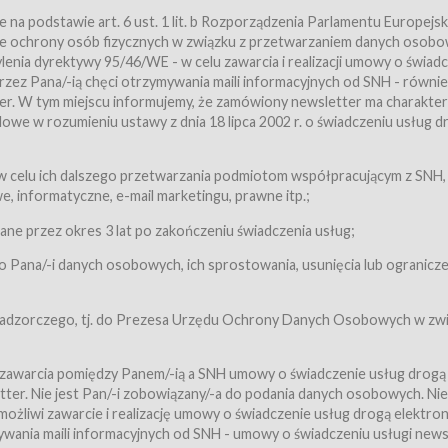
a podstawie art. 6 ust. 1 lit. b Rozporządzenia Parlamentu Europejsk
awie ochrony osób fizycznych w związku z przetwarzaniem danych osobo
nia dyrektywy 95/46/WE - w celu zawarcia i realizacji umowy o świad
zez Pana/-ią chęci otrzymywania maili informacyjnych od SNH - równie
tter. W tym miejscu informujemy, że zamówiony newsletter ma charakter
we w rozumieniu ustawy z dnia 18 lipca 2002 r. o świadczeniu usług d
 z zastrzeżeniem usług, o których mowa w ust. 2 pkt. 4 i 5 poniżej, któr
 celu ich dalszego przetwarzania podmiotom współpracującym z SNH,
ch Usługobiorców będących osobami fizycznymi.
 informatyczne, e-mail marketingu, prawne itp.;
ugi:Usługodawca świadczy Usługi drogą elektroniczną w rozumieniu usta
czną (Dz.U. z 2002 r., Nr 144, poz. 1204, z późń. zm.). Usługi świadczone są
e przez okres 3 lat po zakończeniu świadczenia usług;
 Pana/-i danych osobowych, ich sprostowania, usunięcia lub ogranicze
orców materiałów zamieszczanych w Serwisie,
,
 nadzorczego, tj. do Prezesa Urzędu Ochrony Danych Osobowych w zwi
tów i Biletów,
 zawarcia pomiędzy Panem/-ią a SNH umowy o świadczenie usług drogą
ter. Nie jest Pan/-i zobowiązany/-a do podania danych osobowych. Nie
klepie.
liwi zawarcie i realizację umowy o świadczenie usług drogą elektron
mieniu ustawy z dnia 18 lipca 2002 r. o świadczeniu usług drogą elektron
ywania maili informacyjnych od SNH - umowy o świadczeniu usługi news
świadczone są nieodpłatnie.