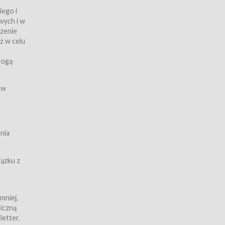
iego i
wych i w
czenie
ż w celu
rogą
ych
 w
wy z
nia
ązku z
mniej,
iczną
iczną
letter.