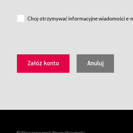
Na zasadach określonych w Regulaminie dostęp do Serwis
Internet.
Chcę otrzymywać informacyjne wiadomości e-
Usługobiorca przed rozpoczęciem korzystania z Serwisu 
zamówienie usługi newsletter za pośrednictwem przezn
dla wszystkich Usługobiorców wymaga akceptacji post
Usługobiorca zobowiązany jest do przestrzegania postan
Regulamin jest udostępniony Usługobiorcom nieodpłatni
utrwalenie i wydrukowanie.
§ 3
Warunki techniczne korzystania z Usług
W celu prawidłowego i pełnego korzystania z Usług, U
urządzeniem mającym dostęp do sieci Internet;
przeglądarką Firefox 8.0 lub wyższą, Chrome 11 lub 
parametrach.
Korzystanie ze wszystkich aplikacji Serwisu może być uz
§ 4
Zawarcie umowy o świadczenie Usług
© Stowarzyszenie Nowe Horyzonty