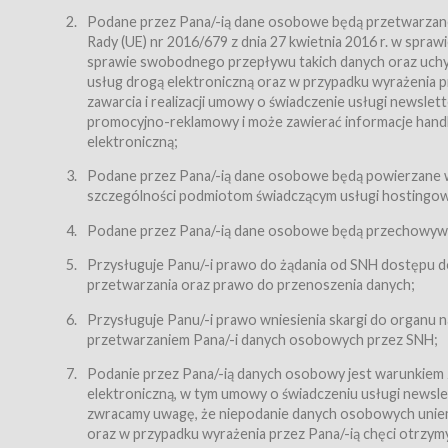
Regulamin – niniejszy regulamin.
Podane przez Pana/-ią dane osobowe będą przetwarzane n
Rady (UE) nr 2016/679 z dnia 27 kwietnia 2016 r. w spr
§ 2
sprawie swobodnego przepływu takich danych oraz uchyle
Postanowienia ogólne
usług drogą elektroniczną oraz w przypadku wyrażenia pr
Regulamin określa zasady:
zawarcia i realizacji umowy o świadczenie usługi newsle
promocyjno-reklamowy i może zawierać informacje handlo
świadczenia Usługobiorcom Usług przez Usługodawcę,
elektroniczną;
zasady świadczenia precyzują odrębne regulaminy,
Podane przez Pana/-ią dane osobowe będą powierzane w
przetwarzania przez Usługodawcę danych osobowy
szczególności podmiotom świadczącym usługi hostingowe,
Usługodawca świadczy w szczególności następujące Usł
dnia 18 lipca 2002 r. o świadczeniu usług drogą elektroni
Podane przez Pana/-ią dane osobowe będą przechowywan
nieodpłatnie.
Przysługuje Panu/-i prawo do żądania od SNH dostępu do
usługę przeglądania i odczytywania przez Usługobi
przetwarzania oraz prawo do przenoszenia danych;
usługę utrzymywania konta użytkownika w Serwisie
Przysługuje Panu/-i prawo wniesienia skargi do organu
usługę newsletter,
przetwarzaniem Pana/-i danych osobowych przez SNH;
usługę zawierania na odległość umów nabycia Karne
Podanie przez Pana/-ią danych osobowy jest warunkiem
elektroniczną, w tym umowy o świadczeniu usługi newslet
usługę zawierania na odległość umów sprzedaży w S
zwracamy uwagę, że niepodanie danych osobowych uniemoż
Usługodawca świadczy Usługi drogą elektroniczną w rozu
oraz w przypadku wyrażenia przez Pana/-ią chęci otrzym
(Dz.U. z 2002 r., Nr 144, poz. 1204, z późń. zm.). Usługi 