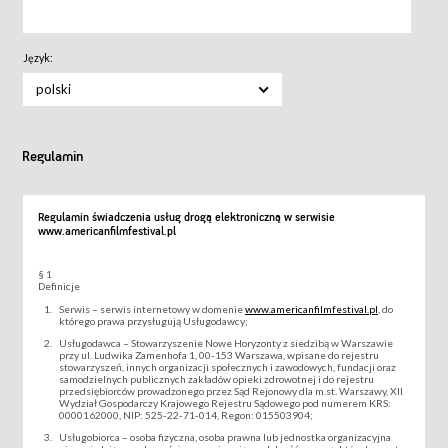
Język:
polski
Regulamin
Regulamin świadczenia usług drogą elektroniczną w serwisie
www.americanfilmfestival.pl
§ 1
Definicje
Serwis – serwis internetowy w domenie
www.americanfilmfestival.pl
, do
którego prawa przysługują Usługodawcy;
Usługodawca – Stowarzyszenie Nowe Horyzonty z siedzibą w Warszawie
przy ul. Ludwika Zamenhofa 1, 00-153 Warszawa, wpisane do rejestru
stowarzyszeń, innych organizacji społecznych i zawodowych, fundacji oraz
samodzielnych publicznych zakładów opieki zdrowotnej i do rejestru
przedsiębiorców prowadzonego przez Sąd Rejonowy dla m.st. Warszawy, XII
Wydział Gospodarczy Krajowego Rejestru Sądowego pod numerem KRS:
0000162000, NIP: 525-22-71-014, Regon: 015503904;
Usługobiorca – osoba fizyczna, osoba prawna lub jednostka organizacyjna