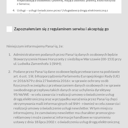
nieposiadająca osobowości prawnej, mająca zdolność prawną, która korzysta
z Serwisu;
Usługi – usługi świadczone przez Usługodawcę drogą elektroniczną z
wykorzystaniem Serwisu;
Wydarzenie – organizowany przez Usługodawcę festiwal filmowy, koncert
lub inna impreza, w której można uczestniczyć nabywając Karnet lub/i Bilet
za pośrednictwem Serwisu;
Zapoznałem/am się z regulaminem serwisu i akceptuję go
Karnety – wybrane dokumenty potwierdzające zawarcie umowy z
Usługodawcą i uprawniające do wzięcia udziału w Wydarzeniu,
przewidziane przez Usługodawcę dla danego Wydarzenia, tj. uprawniające
do uczestnictwa w seansach na festiwalach filmowych lub/i sprzedawane
Niniejszym informujemy Pana/-ią, że:
podmiotom z branży mediów i filmowej (Akredytacje);
Bilety – wybrane dokumenty potwierdzające zawarcie umowy z
Administratorem podanych przez Pana/-ią danych osobowych będzie
Usługodawcą i uprawniające do wzięcia udziału w Wydarzeniu,
Stowarzyszenie Nowe Horyzonty z siedzibą w Warszawie (00-153) przy
przewidziane przez Usługodawcę dla danego Wydarzenia, tj. uprawniające
ul. Ludwika Zamenhofa 1 (SNH);
do uczestnictwa w wielu albo w pojedynczych seansach filmowych,
wydarzeniach specjalnych i koncertach;
Podane przez Pana/-ią dane osobowe będą przetwarzane na podstawie
Sklep – sklep internetowy prowadzony przez Usługodawcę w Serwisie;
art. 6 ust. 1 lit. b Rozporządzenia Parlamentu Europejskiego i Rady (UE)
Regulamin – niniejszy regulamin.
nr 2016/679 z dnia 27 kwietnia 2016 r. w sprawie ochrony osób
fizycznych w związku z przetwarzaniem danych osobowych i w sprawie
§ 2
swobodnego przepływu takich danych oraz uchylenia dyrektywy
Postanowienia ogólne
95/46/WE - w celu zawarcia i realizacji umowy o świadczenie usług
Regulamin określa zasady:
drogą elektroniczną oraz w przypadku wyrażenia przez Pana/-ią chęci
świadczenia Usługobiorcom Usług przez Usługodawcę, z
otrzymywania maili informacyjnych od SNH - również w celu zawarcia i
zastrzeżeniem usług, o których mowa w ust. 2 pkt. 4 i 5 poniżej, których
realizacji umowy o świadczenie usługi newsletter. W tym miejscu
zasady świadczenia precyzują odrębne regulaminy,
informujemy, że zamówiony newsletter ma charakter promocyjno-
przetwarzania przez Usługodawcę danych osobowych Usługobiorców
reklamowy i może zawierać informacje handlowe w rozumieniu
będących osobami fizycznymi.
ustawy z dnia 18 lipca 2002 r. o świadczeniu usług drogą elektroniczną;
Usługodawca świadczy w szczególności następujące Usługi:Usługodawca