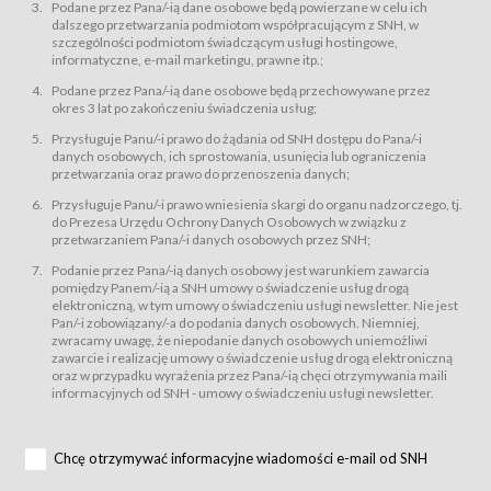
świadczy Usługi drogą elektroniczną w rozumieniu ustawy z dnia 18 lipca
Podane przez Pana/-ią dane osobowe będą powierzane w celu ich
2002 r. o świadczeniu usług drogą elektroniczną (Dz.U. z 2002 r., Nr 144, poz.
dalszego przetwarzania podmiotom współpracującym z SNH, w
1204, z późń. zm.). Usługi świadczone są nieodpłatnie.
szczególności podmiotom świadczącym usługi hostingowe,
usługę przeglądania i odczytywania przez Usługobiorców materiałów
informatyczne, e-mail marketingu, prawne itp.;
zamieszczanych w Serwisie,
Podane przez Pana/-ią dane osobowe będą przechowywane przez
usługę utrzymywania konta użytkownika w Serwisie,
okres 3 lat po zakończeniu świadczenia usług;
usługę newsletter,
Przysługuje Panu/-i prawo do żądania od SNH dostępu do Pana/-i
usługę zawierania na odległość umów nabycia Karnetów i Biletów,
danych osobowych, ich sprostowania, usunięcia lub ograniczenia
usługę zawierania na odległość umów sprzedaży w Sklepie.
przetwarzania oraz prawo do przenoszenia danych;
Usługodawca świadczy Usługi drogą elektroniczną w rozumieniu ustawy z
Przysługuje Panu/-i prawo wniesienia skargi do organu nadzorczego, tj.
dnia 18 lipca 2002 r. o świadczeniu usług drogą elektroniczną (Dz.U. z 2002
r., Nr 144, poz. 1204, z późń. zm.). Usługi świadczone są nieodpłatnie.
do Prezesa Urzędu Ochrony Danych Osobowych w związku z
przetwarzaniem Pana/-i danych osobowych przez SNH;
Na zasadach określonych w Regulaminie dostęp do Serwisu jest otwarty dla
każdego kto posiada możliwość połączenia z publiczną siecią Internet.
Podanie przez Pana/-ią danych osobowy jest warunkiem zawarcia
Usługobiorca przed rozpoczęciem korzystania z Serwisu jest zobowiązany
pomiędzy Panem/-ią a SNH umowy o świadczenie usług drogą
zapoznać się z Regulaminem. Założenie konta w Serwisie oraz zamówienie
elektroniczną, w tym umowy o świadczeniu usługi newsletter. Nie jest
usługi newsletter za pośrednictwem przeznaczonego do tego formularza
zamieszczonego na stronach Serwisu dostępnych dla wszystkich
Pan/-i zobowiązany/-a do podania danych osobowych. Niemniej,
Usługobiorców wymaga akceptacji postanowień Regulaminu.
zwracamy uwagę, że niepodanie danych osobowych uniemożliwi
Usługobiorca zobowiązany jest do przestrzegania postanowień Regulaminu
zawarcie i realizację umowy o świadczenie usług drogą elektroniczną
od chwili rozpoczęcia korzystania z Serwisu.
oraz w przypadku wyrażenia przez Pana/-ią chęci otrzymywania maili
informacyjnych od SNH - umowy o świadczeniu usługi newsletter.
Regulamin jest udostępniony Usługobiorcom nieodpłatnie za
pośrednictwem Serwisu w formie, która umożliwia jego pobranie,
utrwalenie i wydrukowanie.
§ 3
Chcę otrzymywać informacyjne wiadomości e-mail od SNH
Warunki techniczne korzystania z Usług
W celu prawidłowego i pełnego korzystania z Usług, Usługobiorcy powinni