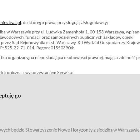
festival.pl
, do którego prawa przysługują Usługodawcy;
bą w Warszawie przy ul. Ludwika Zamenhofa 1, 00-153 Warszawa, wpisan
i zawodowych, fundacji oraz samodzielnych publicznych zakładów opieki
 przez Sąd Rejonowy dla m.st. Warszawy, XII Wydział Gospodarczy Krajo
P: 525-22-71-014, Regon: 015503904;
stka organizacyjna nieposiadająca osobowości prawnej, mająca zdolność p
ektroniczną z wykorzystaniem Serwisu;
filmowy, koncert lub inna impreza, w której można uczestniczyć nabywają
eptuję go
umowy z Usługodawcą i uprawniające do wzięcia udziału w Wydarzeniu,
tj. uprawniające do uczestnictwa w seansach na festiwalach filmowych lu
edytacje);
owy z Usługodawcą i uprawniające do wzięcia udziału w Wydarzeniu,
 tj. uprawniające do uczestnictwa w wielu albo w pojedynczych seansach
wych będzie Stowarzyszenie Nowe Horyzonty z siedzibą w Warszawie
ę w Serwisie;