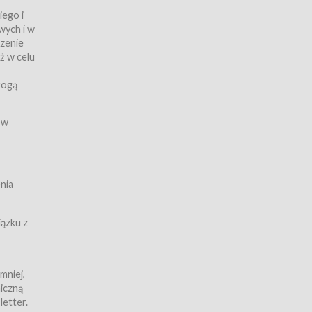
iego i
wych i w
czenie
ż w celu
rogą
ych
 w
wy z
nia
ązku z
mniej,
iczną
iczną
letter.