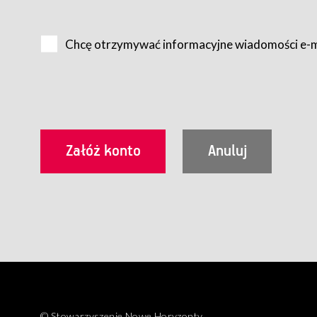
Na zasadach określonych w Regulaminie dostęp do Serwis
Internet.
Chcę otrzymywać informacyjne wiadomości e-
Usługobiorca przed rozpoczęciem korzystania z Serwisu 
zamówienie usługi newsletter za pośrednictwem przezn
dla wszystkich Usługobiorców wymaga akceptacji post
Usługobiorca zobowiązany jest do przestrzegania postan
Regulamin jest udostępniony Usługobiorcom nieodpłatni
utrwalenie i wydrukowanie.
§ 3
Warunki techniczne korzystania z Usług
W celu prawidłowego i pełnego korzystania z Usług, U
urządzeniem mającym dostęp do sieci Internet;
przeglądarką Firefox 8.0 lub wyższą, Chrome 11 lub 
parametrach.
Korzystanie ze wszystkich aplikacji Serwisu może być uz
§ 4
Zawarcie umowy o świadczenie Usług
© Stowarzyszenie Nowe Horyzonty