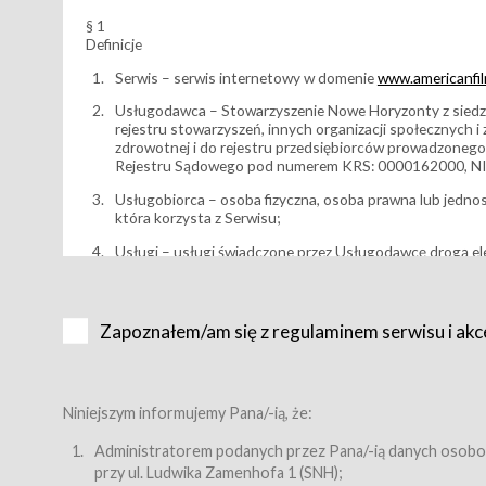
§ 1
Definicje
Serwis – serwis internetowy w domenie
www.americanfilm
Usługodawca – Stowarzyszenie Nowe Horyzonty z siedzi
rejestru stowarzyszeń, innych organizacji społecznych 
zdrowotnej i do rejestru przedsiębiorców prowadzonego
Rejestru Sądowego pod numerem KRS: 0000162000, NI
Usługobiorca – osoba fizyczna, osoba prawna lub jedno
która korzysta z Serwisu;
Usługi – usługi świadczone przez Usługodawcę drogą el
Wydarzenie – organizowany przez Usługodawcę festiwal 
Karnet lub/i Bilet za pośrednictwem Serwisu;
Zapoznałem/am się z regulaminem serwisu i akc
Karnety – wybrane dokumenty potwierdzające zawarcie 
przewidziane przez Usługodawcę dla danego Wydarzenia, 
sprzedawane podmiotom z branży mediów i filmowej (Akr
Bilety – wybrane dokumenty potwierdzające zawarcie um
Niniejszym informujemy Pana/-ią, że:
przewidziane przez Usługodawcę dla danego Wydarzenia,
filmowych, wydarzeniach specjalnych i koncertach;
Administratorem podanych przez Pana/-ią danych osobo
przy ul. Ludwika Zamenhofa 1 (SNH);
Sklep – sklep internetowy prowadzony przez Usługodawc