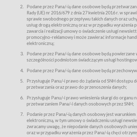
Regulamin – niniejszy regulamin.
Podane przez Pana/-ią dane osobowe będą przetwarzane n
Rady (UE) nr 2016/679 z dnia 27 kwietnia 2016 r. w spr
§ 2
sprawie swobodnego przepływu takich danych oraz uchyle
Postanowienia ogólne
usług drogą elektroniczną oraz w przypadku wyrażenia pr
Regulamin określa zasady:
zawarcia i realizacji umowy o świadczenie usługi newsle
promocyjno-reklamowy i może zawierać informacje handlo
świadczenia Usługobiorcom Usług przez Usługodawcę,
elektroniczną;
zasady świadczenia precyzują odrębne regulaminy,
Podane przez Pana/-ią dane osobowe będą powierzane w
przetwarzania przez Usługodawcę danych osobowy
szczególności podmiotom świadczącym usługi hostingowe,
Usługodawca świadczy w szczególności następujące Usł
dnia 18 lipca 2002 r. o świadczeniu usług drogą elektroni
Podane przez Pana/-ią dane osobowe będą przechowywan
nieodpłatnie.
Przysługuje Panu/-i prawo do żądania od SNH dostępu do
usługę przeglądania i odczytywania przez Usługobi
przetwarzania oraz prawo do przenoszenia danych;
usługę utrzymywania konta użytkownika w Serwisie
Przysługuje Panu/-i prawo wniesienia skargi do organu
usługę newsletter,
przetwarzaniem Pana/-i danych osobowych przez SNH;
usługę zawierania na odległość umów nabycia Karne
Podanie przez Pana/-ią danych osobowy jest warunkiem
elektroniczną, w tym umowy o świadczeniu usługi newslet
usługę zawierania na odległość umów sprzedaży w S
zwracamy uwagę, że niepodanie danych osobowych uniemoż
Usługodawca świadczy Usługi drogą elektroniczną w rozu
oraz w przypadku wyrażenia przez Pana/-ią chęci otrzym
(Dz.U. z 2002 r., Nr 144, poz. 1204, z późń. zm.). Usługi 