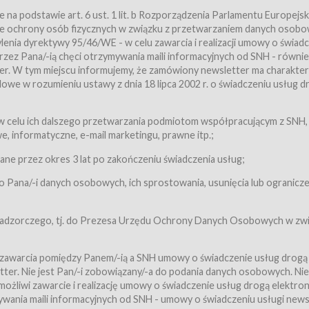
a podstawie art. 6 ust. 1 lit. b Rozporządzenia Parlamentu Europejsk
awie ochrony osób fizycznych w związku z przetwarzaniem danych osobo
nia dyrektywy 95/46/WE - w celu zawarcia i realizacji umowy o świad
zez Pana/-ią chęci otrzymywania maili informacyjnych od SNH - równie
tter. W tym miejscu informujemy, że zamówiony newsletter ma charakter
we w rozumieniu ustawy z dnia 18 lipca 2002 r. o świadczeniu usług d
 z zastrzeżeniem usług, o których mowa w ust. 2 pkt. 4 i 5 poniżej, któr
 celu ich dalszego przetwarzania podmiotom współpracującym z SNH,
ch Usługobiorców będących osobami fizycznymi.
 informatyczne, e-mail marketingu, prawne itp.;
ugi:Usługodawca świadczy Usługi drogą elektroniczną w rozumieniu usta
czną (Dz.U. z 2002 r., Nr 144, poz. 1204, z późń. zm.). Usługi świadczone są
e przez okres 3 lat po zakończeniu świadczenia usług;
 Pana/-i danych osobowych, ich sprostowania, usunięcia lub ogranicze
orców materiałów zamieszczanych w Serwisie,
,
 nadzorczego, tj. do Prezesa Urzędu Ochrony Danych Osobowych w zwi
tów i Biletów,
 zawarcia pomiędzy Panem/-ią a SNH umowy o świadczenie usług drogą
ter. Nie jest Pan/-i zobowiązany/-a do podania danych osobowych. Nie
klepie.
liwi zawarcie i realizację umowy o świadczenie usług drogą elektron
mieniu ustawy z dnia 18 lipca 2002 r. o świadczeniu usług drogą elektron
ywania maili informacyjnych od SNH - umowy o świadczeniu usługi news
świadczone są nieodpłatnie.