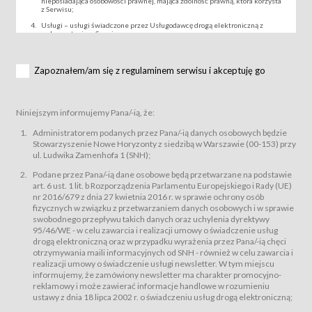
nieposiadająca osobowości prawnej, mająca zdolność prawną, która korzysta
z Serwisu;
Usługi – usługi świadczone przez Usługodawcę drogą elektroniczną z
wykorzystaniem Serwisu;
Wydarzenie – organizowany przez Usługodawcę festiwal filmowy, koncert
lub inna impreza, w której można uczestniczyć nabywając Karnet lub/i Bilet
za pośrednictwem Serwisu;
Zapoznałem/am się z regulaminem serwisu i akceptuję go
Karnety – wybrane dokumenty potwierdzające zawarcie umowy z
Usługodawcą i uprawniające do wzięcia udziału w Wydarzeniu,
przewidziane przez Usługodawcę dla danego Wydarzenia, tj. uprawniające
do uczestnictwa w seansach na festiwalach filmowych lub/i sprzedawane
Niniejszym informujemy Pana/-ią, że:
podmiotom z branży mediów i filmowej (Akredytacje);
Bilety – wybrane dokumenty potwierdzające zawarcie umowy z
Administratorem podanych przez Pana/-ią danych osobowych będzie
Usługodawcą i uprawniające do wzięcia udziału w Wydarzeniu,
Stowarzyszenie Nowe Horyzonty z siedzibą w Warszawie (00-153) przy
przewidziane przez Usługodawcę dla danego Wydarzenia, tj. uprawniające
ul. Ludwika Zamenhofa 1 (SNH);
do uczestnictwa w wielu albo w pojedynczych seansach filmowych,
wydarzeniach specjalnych i koncertach;
Podane przez Pana/-ią dane osobowe będą przetwarzane na podstawie
Sklep – sklep internetowy prowadzony przez Usługodawcę w Serwisie;
art. 6 ust. 1 lit. b Rozporządzenia Parlamentu Europejskiego i Rady (UE)
Regulamin – niniejszy regulamin.
nr 2016/679 z dnia 27 kwietnia 2016 r. w sprawie ochrony osób
fizycznych w związku z przetwarzaniem danych osobowych i w sprawie
§ 2
swobodnego przepływu takich danych oraz uchylenia dyrektywy
Postanowienia ogólne
95/46/WE - w celu zawarcia i realizacji umowy o świadczenie usług
Regulamin określa zasady:
drogą elektroniczną oraz w przypadku wyrażenia przez Pana/-ią chęci
świadczenia Usługobiorcom Usług przez Usługodawcę, z
otrzymywania maili informacyjnych od SNH - również w celu zawarcia i
zastrzeżeniem usług, o których mowa w ust. 2 pkt. 4 i 5 poniżej, których
realizacji umowy o świadczenie usługi newsletter. W tym miejscu
zasady świadczenia precyzują odrębne regulaminy,
informujemy, że zamówiony newsletter ma charakter promocyjno-
przetwarzania przez Usługodawcę danych osobowych Usługobiorców
reklamowy i może zawierać informacje handlowe w rozumieniu
będących osobami fizycznymi.
ustawy z dnia 18 lipca 2002 r. o świadczeniu usług drogą elektroniczną;
Usługodawca świadczy w szczególności następujące Usługi:Usługodawca