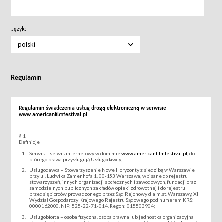
Język:
polski
Regulamin
Regulamin świadczenia usług drogą elektroniczną w serwisie
www.americanfilmfestival.pl
§ 1
Definicje
Serwis – serwis internetowy w domenie
www.americanfilmfestival.pl
, do
którego prawa przysługują Usługodawcy;
Usługodawca – Stowarzyszenie Nowe Horyzonty z siedzibą w Warszawie
przy ul. Ludwika Zamenhofa 1, 00-153 Warszawa, wpisane do rejestru
stowarzyszeń, innych organizacji społecznych i zawodowych, fundacji oraz
samodzielnych publicznych zakładów opieki zdrowotnej i do rejestru
przedsiębiorców prowadzonego przez Sąd Rejonowy dla m.st. Warszawy, XII
Wydział Gospodarczy Krajowego Rejestru Sądowego pod numerem KRS:
0000162000, NIP: 525-22-71-014, Regon: 015503904;
Usługobiorca – osoba fizyczna, osoba prawna lub jednostka organizacyjna