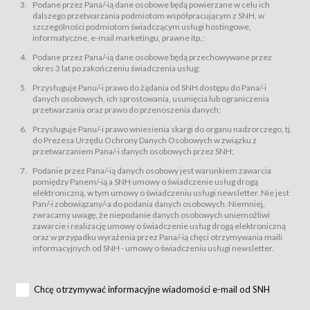
świadczy Usługi drogą elektroniczną w rozumieniu ustawy z dnia 18 lipca
Podane przez Pana/-ią dane osobowe będą powierzane w celu ich
2002 r. o świadczeniu usług drogą elektroniczną (Dz.U. z 2002 r., Nr 144, poz.
dalszego przetwarzania podmiotom współpracującym z SNH, w
1204, z późń. zm.). Usługi świadczone są nieodpłatnie.
szczególności podmiotom świadczącym usługi hostingowe,
usługę przeglądania i odczytywania przez Usługobiorców materiałów
informatyczne, e-mail marketingu, prawne itp.;
zamieszczanych w Serwisie,
Podane przez Pana/-ią dane osobowe będą przechowywane przez
usługę utrzymywania konta użytkownika w Serwisie,
okres 3 lat po zakończeniu świadczenia usług;
usługę newsletter,
Przysługuje Panu/-i prawo do żądania od SNH dostępu do Pana/-i
usługę zawierania na odległość umów nabycia Karnetów i Biletów,
danych osobowych, ich sprostowania, usunięcia lub ograniczenia
usługę zawierania na odległość umów sprzedaży w Sklepie.
przetwarzania oraz prawo do przenoszenia danych;
Usługodawca świadczy Usługi drogą elektroniczną w rozumieniu ustawy z
Przysługuje Panu/-i prawo wniesienia skargi do organu nadzorczego, tj.
dnia 18 lipca 2002 r. o świadczeniu usług drogą elektroniczną (Dz.U. z 2002
r., Nr 144, poz. 1204, z późń. zm.). Usługi świadczone są nieodpłatnie.
do Prezesa Urzędu Ochrony Danych Osobowych w związku z
przetwarzaniem Pana/-i danych osobowych przez SNH;
Na zasadach określonych w Regulaminie dostęp do Serwisu jest otwarty dla
każdego kto posiada możliwość połączenia z publiczną siecią Internet.
Podanie przez Pana/-ią danych osobowy jest warunkiem zawarcia
Usługobiorca przed rozpoczęciem korzystania z Serwisu jest zobowiązany
pomiędzy Panem/-ią a SNH umowy o świadczenie usług drogą
zapoznać się z Regulaminem. Założenie konta w Serwisie oraz zamówienie
elektroniczną, w tym umowy o świadczeniu usługi newsletter. Nie jest
usługi newsletter za pośrednictwem przeznaczonego do tego formularza
zamieszczonego na stronach Serwisu dostępnych dla wszystkich
Pan/-i zobowiązany/-a do podania danych osobowych. Niemniej,
Usługobiorców wymaga akceptacji postanowień Regulaminu.
zwracamy uwagę, że niepodanie danych osobowych uniemożliwi
Usługobiorca zobowiązany jest do przestrzegania postanowień Regulaminu
zawarcie i realizację umowy o świadczenie usług drogą elektroniczną
od chwili rozpoczęcia korzystania z Serwisu.
oraz w przypadku wyrażenia przez Pana/-ią chęci otrzymywania maili
informacyjnych od SNH - umowy o świadczeniu usługi newsletter.
Regulamin jest udostępniony Usługobiorcom nieodpłatnie za
pośrednictwem Serwisu w formie, która umożliwia jego pobranie,
utrwalenie i wydrukowanie.
§ 3
Chcę otrzymywać informacyjne wiadomości e-mail od SNH
Warunki techniczne korzystania z Usług
W celu prawidłowego i pełnego korzystania z Usług, Usługobiorcy powinni