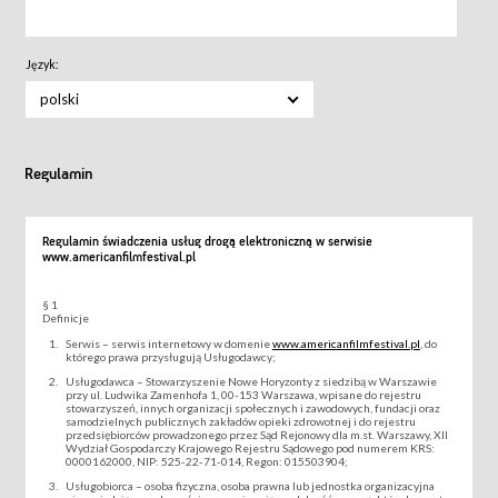
Język:
polski
Regulamin
Regulamin świadczenia usług drogą elektroniczną w serwisie
www.americanfilmfestival.pl
§ 1
Definicje
Serwis – serwis internetowy w domenie
www.americanfilmfestival.pl
, do
którego prawa przysługują Usługodawcy;
Usługodawca – Stowarzyszenie Nowe Horyzonty z siedzibą w Warszawie
przy ul. Ludwika Zamenhofa 1, 00-153 Warszawa, wpisane do rejestru
stowarzyszeń, innych organizacji społecznych i zawodowych, fundacji oraz
samodzielnych publicznych zakładów opieki zdrowotnej i do rejestru
przedsiębiorców prowadzonego przez Sąd Rejonowy dla m.st. Warszawy, XII
Wydział Gospodarczy Krajowego Rejestru Sądowego pod numerem KRS:
0000162000, NIP: 525-22-71-014, Regon: 015503904;
Usługobiorca – osoba fizyczna, osoba prawna lub jednostka organizacyjna