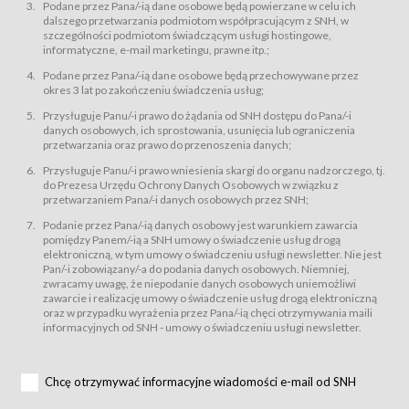
świadczy Usługi drogą elektroniczną w rozumieniu ustawy z dnia 18 lipca
Podane przez Pana/-ią dane osobowe będą powierzane w celu ich
2002 r. o świadczeniu usług drogą elektroniczną (Dz.U. z 2002 r., Nr 144, poz.
dalszego przetwarzania podmiotom współpracującym z SNH, w
1204, z późń. zm.). Usługi świadczone są nieodpłatnie.
szczególności podmiotom świadczącym usługi hostingowe,
usługę przeglądania i odczytywania przez Usługobiorców materiałów
informatyczne, e-mail marketingu, prawne itp.;
zamieszczanych w Serwisie,
Podane przez Pana/-ią dane osobowe będą przechowywane przez
usługę utrzymywania konta użytkownika w Serwisie,
okres 3 lat po zakończeniu świadczenia usług;
usługę newsletter,
Przysługuje Panu/-i prawo do żądania od SNH dostępu do Pana/-i
usługę zawierania na odległość umów nabycia Karnetów i Biletów,
danych osobowych, ich sprostowania, usunięcia lub ograniczenia
usługę zawierania na odległość umów sprzedaży w Sklepie.
przetwarzania oraz prawo do przenoszenia danych;
Usługodawca świadczy Usługi drogą elektroniczną w rozumieniu ustawy z
Przysługuje Panu/-i prawo wniesienia skargi do organu nadzorczego, tj.
dnia 18 lipca 2002 r. o świadczeniu usług drogą elektroniczną (Dz.U. z 2002
r., Nr 144, poz. 1204, z późń. zm.). Usługi świadczone są nieodpłatnie.
do Prezesa Urzędu Ochrony Danych Osobowych w związku z
przetwarzaniem Pana/-i danych osobowych przez SNH;
Na zasadach określonych w Regulaminie dostęp do Serwisu jest otwarty dla
każdego kto posiada możliwość połączenia z publiczną siecią Internet.
Podanie przez Pana/-ią danych osobowy jest warunkiem zawarcia
Usługobiorca przed rozpoczęciem korzystania z Serwisu jest zobowiązany
pomiędzy Panem/-ią a SNH umowy o świadczenie usług drogą
zapoznać się z Regulaminem. Założenie konta w Serwisie oraz zamówienie
elektroniczną, w tym umowy o świadczeniu usługi newsletter. Nie jest
usługi newsletter za pośrednictwem przeznaczonego do tego formularza
zamieszczonego na stronach Serwisu dostępnych dla wszystkich
Pan/-i zobowiązany/-a do podania danych osobowych. Niemniej,
Usługobiorców wymaga akceptacji postanowień Regulaminu.
zwracamy uwagę, że niepodanie danych osobowych uniemożliwi
Usługobiorca zobowiązany jest do przestrzegania postanowień Regulaminu
zawarcie i realizację umowy o świadczenie usług drogą elektroniczną
od chwili rozpoczęcia korzystania z Serwisu.
oraz w przypadku wyrażenia przez Pana/-ią chęci otrzymywania maili
informacyjnych od SNH - umowy o świadczeniu usługi newsletter.
Regulamin jest udostępniony Usługobiorcom nieodpłatnie za
pośrednictwem Serwisu w formie, która umożliwia jego pobranie,
utrwalenie i wydrukowanie.
§ 3
Chcę otrzymywać informacyjne wiadomości e-mail od SNH
Warunki techniczne korzystania z Usług
W celu prawidłowego i pełnego korzystania z Usług, Usługobiorcy powinni