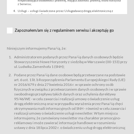
nieposiadająca osobowości prawnej, mająca zdolność prawną, która korzysta
z Serwisu;
Usługi – usługi świadczone przez Usługodawcę drogą elektroniczną z
wykorzystaniem Serwisu;
Wydarzenie – organizowany przez Usługodawcę festiwal filmowy, koncert
lub inna impreza, w której można uczestniczyć nabywając Karnet lub/i Bilet
za pośrednictwem Serwisu;
Zapoznałem/am się z regulaminem serwisu i akceptuję go
Karnety – wybrane dokumenty potwierdzające zawarcie umowy z
Usługodawcą i uprawniające do wzięcia udziału w Wydarzeniu,
przewidziane przez Usługodawcę dla danego Wydarzenia, tj. uprawniające
do uczestnictwa w seansach na festiwalach filmowych lub/i sprzedawane
Niniejszym informujemy Pana/-ią, że:
podmiotom z branży mediów i filmowej (Akredytacje);
Bilety – wybrane dokumenty potwierdzające zawarcie umowy z
Administratorem podanych przez Pana/-ią danych osobowych będzie
Usługodawcą i uprawniające do wzięcia udziału w Wydarzeniu,
Stowarzyszenie Nowe Horyzonty z siedzibą w Warszawie (00-153) przy
przewidziane przez Usługodawcę dla danego Wydarzenia, tj. uprawniające
ul. Ludwika Zamenhofa 1 (SNH);
do uczestnictwa w wielu albo w pojedynczych seansach filmowych,
wydarzeniach specjalnych i koncertach;
Podane przez Pana/-ią dane osobowe będą przetwarzane na podstawie
Sklep – sklep internetowy prowadzony przez Usługodawcę w Serwisie;
art. 6 ust. 1 lit. b Rozporządzenia Parlamentu Europejskiego i Rady (UE)
Regulamin – niniejszy regulamin.
nr 2016/679 z dnia 27 kwietnia 2016 r. w sprawie ochrony osób
fizycznych w związku z przetwarzaniem danych osobowych i w sprawie
§ 2
swobodnego przepływu takich danych oraz uchylenia dyrektywy
Postanowienia ogólne
95/46/WE - w celu zawarcia i realizacji umowy o świadczenie usług
Regulamin określa zasady:
drogą elektroniczną oraz w przypadku wyrażenia przez Pana/-ią chęci
świadczenia Usługobiorcom Usług przez Usługodawcę, z
otrzymywania maili informacyjnych od SNH - również w celu zawarcia i
zastrzeżeniem usług, o których mowa w ust. 2 pkt. 4 i 5 poniżej, których
realizacji umowy o świadczenie usługi newsletter. W tym miejscu
zasady świadczenia precyzują odrębne regulaminy,
informujemy, że zamówiony newsletter ma charakter promocyjno-
przetwarzania przez Usługodawcę danych osobowych Usługobiorców
reklamowy i może zawierać informacje handlowe w rozumieniu
będących osobami fizycznymi.
ustawy z dnia 18 lipca 2002 r. o świadczeniu usług drogą elektroniczną;
Usługodawca świadczy w szczególności następujące Usługi:Usługodawca