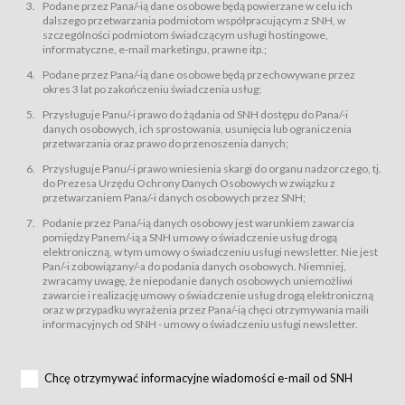
świadczy Usługi drogą elektroniczną w rozumieniu ustawy z dnia 18 lipca
Podane przez Pana/-ią dane osobowe będą powierzane w celu ich
2002 r. o świadczeniu usług drogą elektroniczną (Dz.U. z 2002 r., Nr 144, poz.
dalszego przetwarzania podmiotom współpracującym z SNH, w
1204, z późń. zm.). Usługi świadczone są nieodpłatnie.
szczególności podmiotom świadczącym usługi hostingowe,
usługę przeglądania i odczytywania przez Usługobiorców materiałów
informatyczne, e-mail marketingu, prawne itp.;
zamieszczanych w Serwisie,
Podane przez Pana/-ią dane osobowe będą przechowywane przez
usługę utrzymywania konta użytkownika w Serwisie,
okres 3 lat po zakończeniu świadczenia usług;
usługę newsletter,
Przysługuje Panu/-i prawo do żądania od SNH dostępu do Pana/-i
usługę zawierania na odległość umów nabycia Karnetów i Biletów,
danych osobowych, ich sprostowania, usunięcia lub ograniczenia
usługę zawierania na odległość umów sprzedaży w Sklepie.
przetwarzania oraz prawo do przenoszenia danych;
Usługodawca świadczy Usługi drogą elektroniczną w rozumieniu ustawy z
Przysługuje Panu/-i prawo wniesienia skargi do organu nadzorczego, tj.
dnia 18 lipca 2002 r. o świadczeniu usług drogą elektroniczną (Dz.U. z 2002
r., Nr 144, poz. 1204, z późń. zm.). Usługi świadczone są nieodpłatnie.
do Prezesa Urzędu Ochrony Danych Osobowych w związku z
przetwarzaniem Pana/-i danych osobowych przez SNH;
Na zasadach określonych w Regulaminie dostęp do Serwisu jest otwarty dla
każdego kto posiada możliwość połączenia z publiczną siecią Internet.
Podanie przez Pana/-ią danych osobowy jest warunkiem zawarcia
Usługobiorca przed rozpoczęciem korzystania z Serwisu jest zobowiązany
pomiędzy Panem/-ią a SNH umowy o świadczenie usług drogą
zapoznać się z Regulaminem. Założenie konta w Serwisie oraz zamówienie
elektroniczną, w tym umowy o świadczeniu usługi newsletter. Nie jest
usługi newsletter za pośrednictwem przeznaczonego do tego formularza
zamieszczonego na stronach Serwisu dostępnych dla wszystkich
Pan/-i zobowiązany/-a do podania danych osobowych. Niemniej,
Usługobiorców wymaga akceptacji postanowień Regulaminu.
zwracamy uwagę, że niepodanie danych osobowych uniemożliwi
Usługobiorca zobowiązany jest do przestrzegania postanowień Regulaminu
zawarcie i realizację umowy o świadczenie usług drogą elektroniczną
od chwili rozpoczęcia korzystania z Serwisu.
oraz w przypadku wyrażenia przez Pana/-ią chęci otrzymywania maili
informacyjnych od SNH - umowy o świadczeniu usługi newsletter.
Regulamin jest udostępniony Usługobiorcom nieodpłatnie za
pośrednictwem Serwisu w formie, która umożliwia jego pobranie,
utrwalenie i wydrukowanie.
§ 3
Chcę otrzymywać informacyjne wiadomości e-mail od SNH
Warunki techniczne korzystania z Usług
W celu prawidłowego i pełnego korzystania z Usług, Usługobiorcy powinni