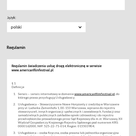
Język:
polski
Regulamin
Regulamin świadczenia usług drogą elektroniczną w serwisie
www.americanfilmfestival.pl
§ 1
Definicje
Serwis – serwis internetowy w domenie
www.americanfilmfestival.pl
, do
którego prawa przysługują Usługodawcy;
Usługodawca – Stowarzyszenie Nowe Horyzonty z siedzibą w Warszawie
przy ul. Ludwika Zamenhofa 1, 00-153 Warszawa, wpisane do rejestru
stowarzyszeń, innych organizacji społecznych i zawodowych, fundacji oraz
samodzielnych publicznych zakładów opieki zdrowotnej i do rejestru
przedsiębiorców prowadzonego przez Sąd Rejonowy dla m.st. Warszawy, XII
Wydział Gospodarczy Krajowego Rejestru Sądowego pod numerem KRS:
0000162000, NIP: 525-22-71-014, Regon: 015503904;
Usługobiorca – osoba fizyczna, osoba prawna lub jednostka organizacyjna