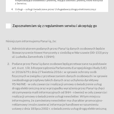
nieposiadająca osobowości prawnej, mająca zdolność prawną, która korzysta
z Serwisu;
Usługi – usługi świadczone przez Usługodawcę drogą elektroniczną z
wykorzystaniem Serwisu;
Wydarzenie – organizowany przez Usługodawcę festiwal filmowy, koncert
lub inna impreza, w której można uczestniczyć nabywając Karnet lub/i Bilet
za pośrednictwem Serwisu;
Zapoznałem/am się z regulaminem serwisu i akceptuję go
Karnety – wybrane dokumenty potwierdzające zawarcie umowy z
Usługodawcą i uprawniające do wzięcia udziału w Wydarzeniu,
przewidziane przez Usługodawcę dla danego Wydarzenia, tj. uprawniające
do uczestnictwa w seansach na festiwalach filmowych lub/i sprzedawane
Niniejszym informujemy Pana/-ią, że:
podmiotom z branży mediów i filmowej (Akredytacje);
Bilety – wybrane dokumenty potwierdzające zawarcie umowy z
Administratorem podanych przez Pana/-ią danych osobowych będzie
Usługodawcą i uprawniające do wzięcia udziału w Wydarzeniu,
Stowarzyszenie Nowe Horyzonty z siedzibą w Warszawie (00-153) przy
przewidziane przez Usługodawcę dla danego Wydarzenia, tj. uprawniające
ul. Ludwika Zamenhofa 1 (SNH);
do uczestnictwa w wielu albo w pojedynczych seansach filmowych,
wydarzeniach specjalnych i koncertach;
Podane przez Pana/-ią dane osobowe będą przetwarzane na podstawie
Sklep – sklep internetowy prowadzony przez Usługodawcę w Serwisie;
art. 6 ust. 1 lit. b Rozporządzenia Parlamentu Europejskiego i Rady (UE)
Regulamin – niniejszy regulamin.
nr 2016/679 z dnia 27 kwietnia 2016 r. w sprawie ochrony osób
fizycznych w związku z przetwarzaniem danych osobowych i w sprawie
§ 2
swobodnego przepływu takich danych oraz uchylenia dyrektywy
Postanowienia ogólne
95/46/WE - w celu zawarcia i realizacji umowy o świadczenie usług
Regulamin określa zasady:
drogą elektroniczną oraz w przypadku wyrażenia przez Pana/-ią chęci
świadczenia Usługobiorcom Usług przez Usługodawcę, z
otrzymywania maili informacyjnych od SNH - również w celu zawarcia i
zastrzeżeniem usług, o których mowa w ust. 2 pkt. 4 i 5 poniżej, których
realizacji umowy o świadczenie usługi newsletter. W tym miejscu
zasady świadczenia precyzują odrębne regulaminy,
informujemy, że zamówiony newsletter ma charakter promocyjno-
przetwarzania przez Usługodawcę danych osobowych Usługobiorców
reklamowy i może zawierać informacje handlowe w rozumieniu
będących osobami fizycznymi.
ustawy z dnia 18 lipca 2002 r. o świadczeniu usług drogą elektroniczną;
Usługodawca świadczy w szczególności następujące Usługi:Usługodawca