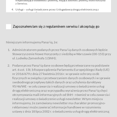
nieposiadająca osobowości prawnej, mająca zdolność prawną, która korzysta
z Serwisu;
Usługi – usługi świadczone przez Usługodawcę drogą elektroniczną z
wykorzystaniem Serwisu;
Wydarzenie – organizowany przez Usługodawcę festiwal filmowy, koncert
lub inna impreza, w której można uczestniczyć nabywając Karnet lub/i Bilet
za pośrednictwem Serwisu;
Zapoznałem/am się z regulaminem serwisu i akceptuję go
Karnety – wybrane dokumenty potwierdzające zawarcie umowy z
Usługodawcą i uprawniające do wzięcia udziału w Wydarzeniu,
przewidziane przez Usługodawcę dla danego Wydarzenia, tj. uprawniające
do uczestnictwa w seansach na festiwalach filmowych lub/i sprzedawane
Niniejszym informujemy Pana/-ią, że:
podmiotom z branży mediów i filmowej (Akredytacje);
Bilety – wybrane dokumenty potwierdzające zawarcie umowy z
Administratorem podanych przez Pana/-ią danych osobowych będzie
Usługodawcą i uprawniające do wzięcia udziału w Wydarzeniu,
Stowarzyszenie Nowe Horyzonty z siedzibą w Warszawie (00-153) przy
przewidziane przez Usługodawcę dla danego Wydarzenia, tj. uprawniające
ul. Ludwika Zamenhofa 1 (SNH);
do uczestnictwa w wielu albo w pojedynczych seansach filmowych,
wydarzeniach specjalnych i koncertach;
Podane przez Pana/-ią dane osobowe będą przetwarzane na podstawie
Sklep – sklep internetowy prowadzony przez Usługodawcę w Serwisie;
art. 6 ust. 1 lit. b Rozporządzenia Parlamentu Europejskiego i Rady (UE)
Regulamin – niniejszy regulamin.
nr 2016/679 z dnia 27 kwietnia 2016 r. w sprawie ochrony osób
fizycznych w związku z przetwarzaniem danych osobowych i w sprawie
§ 2
swobodnego przepływu takich danych oraz uchylenia dyrektywy
Postanowienia ogólne
95/46/WE - w celu zawarcia i realizacji umowy o świadczenie usług
Regulamin określa zasady:
drogą elektroniczną oraz w przypadku wyrażenia przez Pana/-ią chęci
świadczenia Usługobiorcom Usług przez Usługodawcę, z
otrzymywania maili informacyjnych od SNH - również w celu zawarcia i
zastrzeżeniem usług, o których mowa w ust. 2 pkt. 4 i 5 poniżej, których
realizacji umowy o świadczenie usługi newsletter. W tym miejscu
zasady świadczenia precyzują odrębne regulaminy,
informujemy, że zamówiony newsletter ma charakter promocyjno-
przetwarzania przez Usługodawcę danych osobowych Usługobiorców
reklamowy i może zawierać informacje handlowe w rozumieniu
będących osobami fizycznymi.
ustawy z dnia 18 lipca 2002 r. o świadczeniu usług drogą elektroniczną;
Usługodawca świadczy w szczególności następujące Usługi:Usługodawca