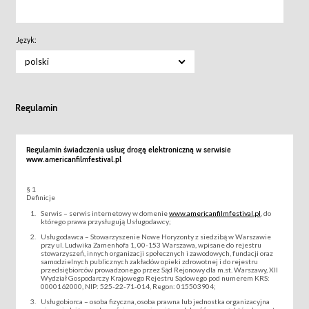
Język:
polski
Regulamin
Regulamin świadczenia usług drogą elektroniczną w serwisie
www.americanfilmfestival.pl
§ 1
Definicje
Serwis – serwis internetowy w domenie
www.americanfilmfestival.pl
, do
którego prawa przysługują Usługodawcy;
Usługodawca – Stowarzyszenie Nowe Horyzonty z siedzibą w Warszawie
przy ul. Ludwika Zamenhofa 1, 00-153 Warszawa, wpisane do rejestru
stowarzyszeń, innych organizacji społecznych i zawodowych, fundacji oraz
samodzielnych publicznych zakładów opieki zdrowotnej i do rejestru
przedsiębiorców prowadzonego przez Sąd Rejonowy dla m.st. Warszawy, XII
Wydział Gospodarczy Krajowego Rejestru Sądowego pod numerem KRS:
0000162000, NIP: 525-22-71-014, Regon: 015503904;
Usługobiorca – osoba fizyczna, osoba prawna lub jednostka organizacyjna