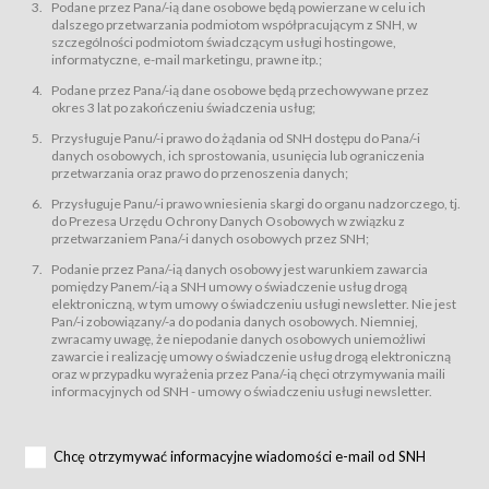
świadczy Usługi drogą elektroniczną w rozumieniu ustawy z dnia 18 lipca
Podane przez Pana/-ią dane osobowe będą powierzane w celu ich
2002 r. o świadczeniu usług drogą elektroniczną (Dz.U. z 2002 r., Nr 144, poz.
dalszego przetwarzania podmiotom współpracującym z SNH, w
1204, z późń. zm.). Usługi świadczone są nieodpłatnie.
szczególności podmiotom świadczącym usługi hostingowe,
usługę przeglądania i odczytywania przez Usługobiorców materiałów
informatyczne, e-mail marketingu, prawne itp.;
zamieszczanych w Serwisie,
Podane przez Pana/-ią dane osobowe będą przechowywane przez
usługę utrzymywania konta użytkownika w Serwisie,
okres 3 lat po zakończeniu świadczenia usług;
usługę newsletter,
Przysługuje Panu/-i prawo do żądania od SNH dostępu do Pana/-i
usługę zawierania na odległość umów nabycia Karnetów i Biletów,
danych osobowych, ich sprostowania, usunięcia lub ograniczenia
usługę zawierania na odległość umów sprzedaży w Sklepie.
przetwarzania oraz prawo do przenoszenia danych;
Usługodawca świadczy Usługi drogą elektroniczną w rozumieniu ustawy z
Przysługuje Panu/-i prawo wniesienia skargi do organu nadzorczego, tj.
dnia 18 lipca 2002 r. o świadczeniu usług drogą elektroniczną (Dz.U. z 2002
r., Nr 144, poz. 1204, z późń. zm.). Usługi świadczone są nieodpłatnie.
do Prezesa Urzędu Ochrony Danych Osobowych w związku z
przetwarzaniem Pana/-i danych osobowych przez SNH;
Na zasadach określonych w Regulaminie dostęp do Serwisu jest otwarty dla
każdego kto posiada możliwość połączenia z publiczną siecią Internet.
Podanie przez Pana/-ią danych osobowy jest warunkiem zawarcia
Usługobiorca przed rozpoczęciem korzystania z Serwisu jest zobowiązany
pomiędzy Panem/-ią a SNH umowy o świadczenie usług drogą
zapoznać się z Regulaminem. Założenie konta w Serwisie oraz zamówienie
elektroniczną, w tym umowy o świadczeniu usługi newsletter. Nie jest
usługi newsletter za pośrednictwem przeznaczonego do tego formularza
zamieszczonego na stronach Serwisu dostępnych dla wszystkich
Pan/-i zobowiązany/-a do podania danych osobowych. Niemniej,
Usługobiorców wymaga akceptacji postanowień Regulaminu.
zwracamy uwagę, że niepodanie danych osobowych uniemożliwi
Usługobiorca zobowiązany jest do przestrzegania postanowień Regulaminu
zawarcie i realizację umowy o świadczenie usług drogą elektroniczną
od chwili rozpoczęcia korzystania z Serwisu.
oraz w przypadku wyrażenia przez Pana/-ią chęci otrzymywania maili
informacyjnych od SNH - umowy o świadczeniu usługi newsletter.
Regulamin jest udostępniony Usługobiorcom nieodpłatnie za
pośrednictwem Serwisu w formie, która umożliwia jego pobranie,
utrwalenie i wydrukowanie.
§ 3
Chcę otrzymywać informacyjne wiadomości e-mail od SNH
Warunki techniczne korzystania z Usług
W celu prawidłowego i pełnego korzystania z Usług, Usługobiorcy powinni