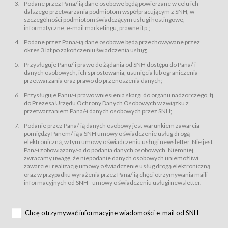
świadczy Usługi drogą elektroniczną w rozumieniu ustawy z dnia 18 lipca
Podane przez Pana/-ią dane osobowe będą powierzane w celu ich
2002 r. o świadczeniu usług drogą elektroniczną (Dz.U. z 2002 r., Nr 144, poz.
dalszego przetwarzania podmiotom współpracującym z SNH, w
1204, z późń. zm.). Usługi świadczone są nieodpłatnie.
szczególności podmiotom świadczącym usługi hostingowe,
usługę przeglądania i odczytywania przez Usługobiorców materiałów
informatyczne, e-mail marketingu, prawne itp.;
zamieszczanych w Serwisie,
Podane przez Pana/-ią dane osobowe będą przechowywane przez
usługę utrzymywania konta użytkownika w Serwisie,
okres 3 lat po zakończeniu świadczenia usług;
usługę newsletter,
Przysługuje Panu/-i prawo do żądania od SNH dostępu do Pana/-i
usługę zawierania na odległość umów nabycia Karnetów i Biletów,
danych osobowych, ich sprostowania, usunięcia lub ograniczenia
usługę zawierania na odległość umów sprzedaży w Sklepie.
przetwarzania oraz prawo do przenoszenia danych;
Usługodawca świadczy Usługi drogą elektroniczną w rozumieniu ustawy z
Przysługuje Panu/-i prawo wniesienia skargi do organu nadzorczego, tj.
dnia 18 lipca 2002 r. o świadczeniu usług drogą elektroniczną (Dz.U. z 2002
r., Nr 144, poz. 1204, z późń. zm.). Usługi świadczone są nieodpłatnie.
do Prezesa Urzędu Ochrony Danych Osobowych w związku z
przetwarzaniem Pana/-i danych osobowych przez SNH;
Na zasadach określonych w Regulaminie dostęp do Serwisu jest otwarty dla
każdego kto posiada możliwość połączenia z publiczną siecią Internet.
Podanie przez Pana/-ią danych osobowy jest warunkiem zawarcia
Usługobiorca przed rozpoczęciem korzystania z Serwisu jest zobowiązany
pomiędzy Panem/-ią a SNH umowy o świadczenie usług drogą
zapoznać się z Regulaminem. Założenie konta w Serwisie oraz zamówienie
elektroniczną, w tym umowy o świadczeniu usługi newsletter. Nie jest
usługi newsletter za pośrednictwem przeznaczonego do tego formularza
zamieszczonego na stronach Serwisu dostępnych dla wszystkich
Pan/-i zobowiązany/-a do podania danych osobowych. Niemniej,
Usługobiorców wymaga akceptacji postanowień Regulaminu.
zwracamy uwagę, że niepodanie danych osobowych uniemożliwi
Usługobiorca zobowiązany jest do przestrzegania postanowień Regulaminu
zawarcie i realizację umowy o świadczenie usług drogą elektroniczną
od chwili rozpoczęcia korzystania z Serwisu.
oraz w przypadku wyrażenia przez Pana/-ią chęci otrzymywania maili
informacyjnych od SNH - umowy o świadczeniu usługi newsletter.
Regulamin jest udostępniony Usługobiorcom nieodpłatnie za
pośrednictwem Serwisu w formie, która umożliwia jego pobranie,
utrwalenie i wydrukowanie.
§ 3
Chcę otrzymywać informacyjne wiadomości e-mail od SNH
Warunki techniczne korzystania z Usług
W celu prawidłowego i pełnego korzystania z Usług, Usługobiorcy powinni