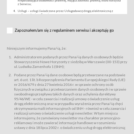
nieposiadająca osobowości prawnej, mająca zdolność prawną, która korzysta
z Serwisu;
Usługi – usługi świadczone przez Usługodawcę drogą elektroniczną z
wykorzystaniem Serwisu;
Wydarzenie – organizowany przez Usługodawcę festiwal filmowy, koncert
lub inna impreza, w której można uczestniczyć nabywając Karnet lub/i Bilet
za pośrednictwem Serwisu;
Zapoznałem/am się z regulaminem serwisu i akceptuję go
Karnety – wybrane dokumenty potwierdzające zawarcie umowy z
Usługodawcą i uprawniające do wzięcia udziału w Wydarzeniu,
przewidziane przez Usługodawcę dla danego Wydarzenia, tj. uprawniające
do uczestnictwa w seansach na festiwalach filmowych lub/i sprzedawane
Niniejszym informujemy Pana/-ią, że:
podmiotom z branży mediów i filmowej (Akredytacje);
Bilety – wybrane dokumenty potwierdzające zawarcie umowy z
Administratorem podanych przez Pana/-ią danych osobowych będzie
Usługodawcą i uprawniające do wzięcia udziału w Wydarzeniu,
Stowarzyszenie Nowe Horyzonty z siedzibą w Warszawie (00-153) przy
przewidziane przez Usługodawcę dla danego Wydarzenia, tj. uprawniające
ul. Ludwika Zamenhofa 1 (SNH);
do uczestnictwa w wielu albo w pojedynczych seansach filmowych,
wydarzeniach specjalnych i koncertach;
Podane przez Pana/-ią dane osobowe będą przetwarzane na podstawie
Sklep – sklep internetowy prowadzony przez Usługodawcę w Serwisie;
art. 6 ust. 1 lit. b Rozporządzenia Parlamentu Europejskiego i Rady (UE)
Regulamin – niniejszy regulamin.
nr 2016/679 z dnia 27 kwietnia 2016 r. w sprawie ochrony osób
fizycznych w związku z przetwarzaniem danych osobowych i w sprawie
§ 2
swobodnego przepływu takich danych oraz uchylenia dyrektywy
Postanowienia ogólne
95/46/WE - w celu zawarcia i realizacji umowy o świadczenie usług
Regulamin określa zasady:
drogą elektroniczną oraz w przypadku wyrażenia przez Pana/-ią chęci
świadczenia Usługobiorcom Usług przez Usługodawcę, z
otrzymywania maili informacyjnych od SNH - również w celu zawarcia i
zastrzeżeniem usług, o których mowa w ust. 2 pkt. 4 i 5 poniżej, których
realizacji umowy o świadczenie usługi newsletter. W tym miejscu
zasady świadczenia precyzują odrębne regulaminy,
informujemy, że zamówiony newsletter ma charakter promocyjno-
przetwarzania przez Usługodawcę danych osobowych Usługobiorców
reklamowy i może zawierać informacje handlowe w rozumieniu
będących osobami fizycznymi.
ustawy z dnia 18 lipca 2002 r. o świadczeniu usług drogą elektroniczną;
Usługodawca świadczy w szczególności następujące Usługi:Usługodawca