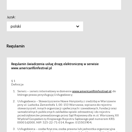
Język:
polski
Regulamin
Regulamin świadczenia usług drogą elektroniczną w serwisie
www.americanfilmfestival.pl
§ 1
Definicje
Serwis – serwis internetowy w domenie
www.americanfilmfestival.pl
, do
którego prawa przysługują Usługodawcy;
Usługodawca – Stowarzyszenie Nowe Horyzonty z siedzibą w Warszawie
przy ul. Ludwika Zamenhofa 1, 00-153 Warszawa, wpisane do rejestru
stowarzyszeń, innych organizacji społecznych i zawodowych, fundacji oraz
samodzielnych publicznych zakładów opieki zdrowotnej i do rejestru
przedsiębiorców prowadzonego przez Sąd Rejonowy dla m.st. Warszawy, XII
Wydział Gospodarczy Krajowego Rejestru Sądowego pod numerem KRS:
0000162000, NIP: 525-22-71-014, Regon: 015503904;
Usługobiorca – osoba fizyczna, osoba prawna lub jednostka organizacyjna