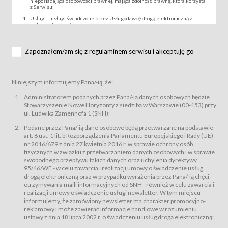
nieposiadająca osobowości prawnej, mająca zdolność prawną, która korzysta
z Serwisu;
Usługi – usługi świadczone przez Usługodawcę drogą elektroniczną z
wykorzystaniem Serwisu;
Wydarzenie – organizowany przez Usługodawcę festiwal filmowy, koncert
lub inna impreza, w której można uczestniczyć nabywając Karnet lub/i Bilet
za pośrednictwem Serwisu;
Zapoznałem/am się z regulaminem serwisu i akceptuję go
Karnety – wybrane dokumenty potwierdzające zawarcie umowy z
Usługodawcą i uprawniające do wzięcia udziału w Wydarzeniu,
przewidziane przez Usługodawcę dla danego Wydarzenia, tj. uprawniające
do uczestnictwa w seansach na festiwalach filmowych lub/i sprzedawane
Niniejszym informujemy Pana/-ią, że:
podmiotom z branży mediów i filmowej (Akredytacje);
Bilety – wybrane dokumenty potwierdzające zawarcie umowy z
Administratorem podanych przez Pana/-ią danych osobowych będzie
Usługodawcą i uprawniające do wzięcia udziału w Wydarzeniu,
Stowarzyszenie Nowe Horyzonty z siedzibą w Warszawie (00-153) przy
przewidziane przez Usługodawcę dla danego Wydarzenia, tj. uprawniające
ul. Ludwika Zamenhofa 1 (SNH);
do uczestnictwa w wielu albo w pojedynczych seansach filmowych,
wydarzeniach specjalnych i koncertach;
Podane przez Pana/-ią dane osobowe będą przetwarzane na podstawie
Sklep – sklep internetowy prowadzony przez Usługodawcę w Serwisie;
art. 6 ust. 1 lit. b Rozporządzenia Parlamentu Europejskiego i Rady (UE)
Regulamin – niniejszy regulamin.
nr 2016/679 z dnia 27 kwietnia 2016 r. w sprawie ochrony osób
fizycznych w związku z przetwarzaniem danych osobowych i w sprawie
§ 2
swobodnego przepływu takich danych oraz uchylenia dyrektywy
Postanowienia ogólne
95/46/WE - w celu zawarcia i realizacji umowy o świadczenie usług
Regulamin określa zasady:
drogą elektroniczną oraz w przypadku wyrażenia przez Pana/-ią chęci
świadczenia Usługobiorcom Usług przez Usługodawcę, z
otrzymywania maili informacyjnych od SNH - również w celu zawarcia i
zastrzeżeniem usług, o których mowa w ust. 2 pkt. 4 i 5 poniżej, których
realizacji umowy o świadczenie usługi newsletter. W tym miejscu
zasady świadczenia precyzują odrębne regulaminy,
informujemy, że zamówiony newsletter ma charakter promocyjno-
przetwarzania przez Usługodawcę danych osobowych Usługobiorców
reklamowy i może zawierać informacje handlowe w rozumieniu
będących osobami fizycznymi.
ustawy z dnia 18 lipca 2002 r. o świadczeniu usług drogą elektroniczną;
Usługodawca świadczy w szczególności następujące Usługi:Usługodawca