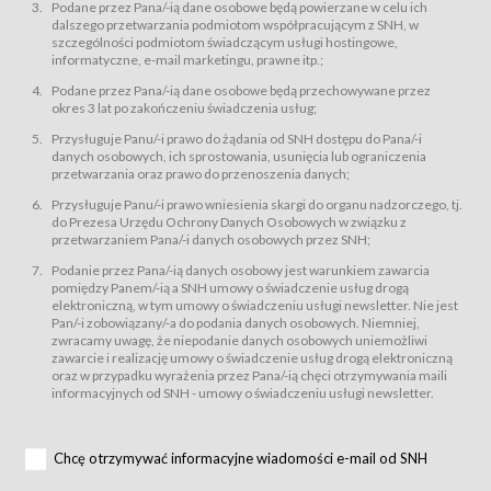
świadczy Usługi drogą elektroniczną w rozumieniu ustawy z dnia 18 lipca
Podane przez Pana/-ią dane osobowe będą powierzane w celu ich
2002 r. o świadczeniu usług drogą elektroniczną (Dz.U. z 2002 r., Nr 144, poz.
dalszego przetwarzania podmiotom współpracującym z SNH, w
1204, z późń. zm.). Usługi świadczone są nieodpłatnie.
szczególności podmiotom świadczącym usługi hostingowe,
usługę przeglądania i odczytywania przez Usługobiorców materiałów
informatyczne, e-mail marketingu, prawne itp.;
zamieszczanych w Serwisie,
Podane przez Pana/-ią dane osobowe będą przechowywane przez
usługę utrzymywania konta użytkownika w Serwisie,
okres 3 lat po zakończeniu świadczenia usług;
usługę newsletter,
Przysługuje Panu/-i prawo do żądania od SNH dostępu do Pana/-i
usługę zawierania na odległość umów nabycia Karnetów i Biletów,
danych osobowych, ich sprostowania, usunięcia lub ograniczenia
usługę zawierania na odległość umów sprzedaży w Sklepie.
przetwarzania oraz prawo do przenoszenia danych;
Usługodawca świadczy Usługi drogą elektroniczną w rozumieniu ustawy z
Przysługuje Panu/-i prawo wniesienia skargi do organu nadzorczego, tj.
dnia 18 lipca 2002 r. o świadczeniu usług drogą elektroniczną (Dz.U. z 2002
r., Nr 144, poz. 1204, z późń. zm.). Usługi świadczone są nieodpłatnie.
do Prezesa Urzędu Ochrony Danych Osobowych w związku z
przetwarzaniem Pana/-i danych osobowych przez SNH;
Na zasadach określonych w Regulaminie dostęp do Serwisu jest otwarty dla
każdego kto posiada możliwość połączenia z publiczną siecią Internet.
Podanie przez Pana/-ią danych osobowy jest warunkiem zawarcia
Usługobiorca przed rozpoczęciem korzystania z Serwisu jest zobowiązany
pomiędzy Panem/-ią a SNH umowy o świadczenie usług drogą
zapoznać się z Regulaminem. Założenie konta w Serwisie oraz zamówienie
elektroniczną, w tym umowy o świadczeniu usługi newsletter. Nie jest
usługi newsletter za pośrednictwem przeznaczonego do tego formularza
zamieszczonego na stronach Serwisu dostępnych dla wszystkich
Pan/-i zobowiązany/-a do podania danych osobowych. Niemniej,
Usługobiorców wymaga akceptacji postanowień Regulaminu.
zwracamy uwagę, że niepodanie danych osobowych uniemożliwi
Usługobiorca zobowiązany jest do przestrzegania postanowień Regulaminu
zawarcie i realizację umowy o świadczenie usług drogą elektroniczną
od chwili rozpoczęcia korzystania z Serwisu.
oraz w przypadku wyrażenia przez Pana/-ią chęci otrzymywania maili
informacyjnych od SNH - umowy o świadczeniu usługi newsletter.
Regulamin jest udostępniony Usługobiorcom nieodpłatnie za
pośrednictwem Serwisu w formie, która umożliwia jego pobranie,
utrwalenie i wydrukowanie.
§ 3
Chcę otrzymywać informacyjne wiadomości e-mail od SNH
Warunki techniczne korzystania z Usług
W celu prawidłowego i pełnego korzystania z Usług, Usługobiorcy powinni