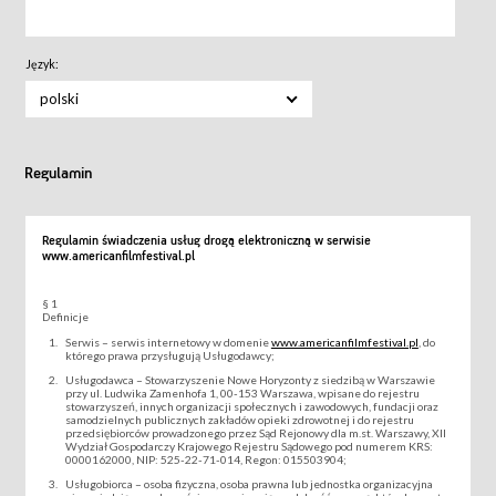
Język:
polski
Regulamin
Regulamin świadczenia usług drogą elektroniczną w serwisie
www.americanfilmfestival.pl
§ 1
Definicje
Serwis – serwis internetowy w domenie
www.americanfilmfestival.pl
, do
którego prawa przysługują Usługodawcy;
Usługodawca – Stowarzyszenie Nowe Horyzonty z siedzibą w Warszawie
przy ul. Ludwika Zamenhofa 1, 00-153 Warszawa, wpisane do rejestru
stowarzyszeń, innych organizacji społecznych i zawodowych, fundacji oraz
samodzielnych publicznych zakładów opieki zdrowotnej i do rejestru
przedsiębiorców prowadzonego przez Sąd Rejonowy dla m.st. Warszawy, XII
Wydział Gospodarczy Krajowego Rejestru Sądowego pod numerem KRS:
0000162000, NIP: 525-22-71-014, Regon: 015503904;
Usługobiorca – osoba fizyczna, osoba prawna lub jednostka organizacyjna