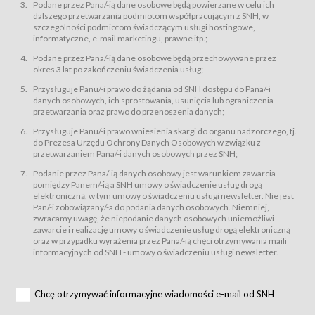
świadczy Usługi drogą elektroniczną w rozumieniu ustawy z dnia 18 lipca
Podane przez Pana/-ią dane osobowe będą powierzane w celu ich
2002 r. o świadczeniu usług drogą elektroniczną (Dz.U. z 2002 r., Nr 144, poz.
dalszego przetwarzania podmiotom współpracującym z SNH, w
1204, z późń. zm.). Usługi świadczone są nieodpłatnie.
szczególności podmiotom świadczącym usługi hostingowe,
usługę przeglądania i odczytywania przez Usługobiorców materiałów
informatyczne, e-mail marketingu, prawne itp.;
zamieszczanych w Serwisie,
Podane przez Pana/-ią dane osobowe będą przechowywane przez
usługę utrzymywania konta użytkownika w Serwisie,
okres 3 lat po zakończeniu świadczenia usług;
usługę newsletter,
Przysługuje Panu/-i prawo do żądania od SNH dostępu do Pana/-i
usługę zawierania na odległość umów nabycia Karnetów i Biletów,
danych osobowych, ich sprostowania, usunięcia lub ograniczenia
usługę zawierania na odległość umów sprzedaży w Sklepie.
przetwarzania oraz prawo do przenoszenia danych;
Usługodawca świadczy Usługi drogą elektroniczną w rozumieniu ustawy z
Przysługuje Panu/-i prawo wniesienia skargi do organu nadzorczego, tj.
dnia 18 lipca 2002 r. o świadczeniu usług drogą elektroniczną (Dz.U. z 2002
r., Nr 144, poz. 1204, z późń. zm.). Usługi świadczone są nieodpłatnie.
do Prezesa Urzędu Ochrony Danych Osobowych w związku z
przetwarzaniem Pana/-i danych osobowych przez SNH;
Na zasadach określonych w Regulaminie dostęp do Serwisu jest otwarty dla
każdego kto posiada możliwość połączenia z publiczną siecią Internet.
Podanie przez Pana/-ią danych osobowy jest warunkiem zawarcia
Usługobiorca przed rozpoczęciem korzystania z Serwisu jest zobowiązany
pomiędzy Panem/-ią a SNH umowy o świadczenie usług drogą
zapoznać się z Regulaminem. Założenie konta w Serwisie oraz zamówienie
elektroniczną, w tym umowy o świadczeniu usługi newsletter. Nie jest
usługi newsletter za pośrednictwem przeznaczonego do tego formularza
zamieszczonego na stronach Serwisu dostępnych dla wszystkich
Pan/-i zobowiązany/-a do podania danych osobowych. Niemniej,
Usługobiorców wymaga akceptacji postanowień Regulaminu.
zwracamy uwagę, że niepodanie danych osobowych uniemożliwi
Usługobiorca zobowiązany jest do przestrzegania postanowień Regulaminu
zawarcie i realizację umowy o świadczenie usług drogą elektroniczną
od chwili rozpoczęcia korzystania z Serwisu.
oraz w przypadku wyrażenia przez Pana/-ią chęci otrzymywania maili
informacyjnych od SNH - umowy o świadczeniu usługi newsletter.
Regulamin jest udostępniony Usługobiorcom nieodpłatnie za
pośrednictwem Serwisu w formie, która umożliwia jego pobranie,
utrwalenie i wydrukowanie.
§ 3
Chcę otrzymywać informacyjne wiadomości e-mail od SNH
Warunki techniczne korzystania z Usług
W celu prawidłowego i pełnego korzystania z Usług, Usługobiorcy powinni