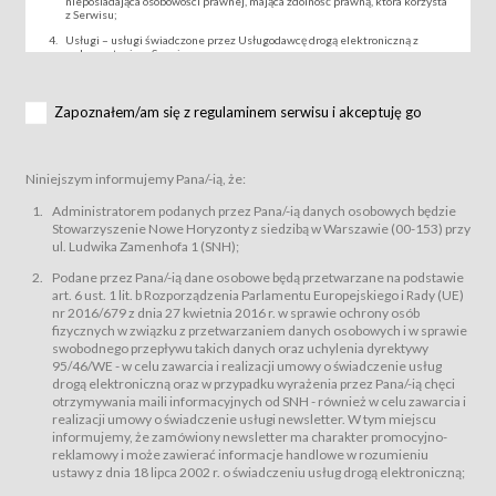
nieposiadająca osobowości prawnej, mająca zdolność prawną, która korzysta
z Serwisu;
Usługi – usługi świadczone przez Usługodawcę drogą elektroniczną z
wykorzystaniem Serwisu;
Wydarzenie – organizowany przez Usługodawcę festiwal filmowy, koncert
lub inna impreza, w której można uczestniczyć nabywając Karnet lub/i Bilet
za pośrednictwem Serwisu;
Zapoznałem/am się z regulaminem serwisu i akceptuję go
Karnety – wybrane dokumenty potwierdzające zawarcie umowy z
Usługodawcą i uprawniające do wzięcia udziału w Wydarzeniu,
przewidziane przez Usługodawcę dla danego Wydarzenia, tj. uprawniające
do uczestnictwa w seansach na festiwalach filmowych lub/i sprzedawane
Niniejszym informujemy Pana/-ią, że:
podmiotom z branży mediów i filmowej (Akredytacje);
Bilety – wybrane dokumenty potwierdzające zawarcie umowy z
Administratorem podanych przez Pana/-ią danych osobowych będzie
Usługodawcą i uprawniające do wzięcia udziału w Wydarzeniu,
Stowarzyszenie Nowe Horyzonty z siedzibą w Warszawie (00-153) przy
przewidziane przez Usługodawcę dla danego Wydarzenia, tj. uprawniające
ul. Ludwika Zamenhofa 1 (SNH);
do uczestnictwa w wielu albo w pojedynczych seansach filmowych,
wydarzeniach specjalnych i koncertach;
Podane przez Pana/-ią dane osobowe będą przetwarzane na podstawie
Sklep – sklep internetowy prowadzony przez Usługodawcę w Serwisie;
art. 6 ust. 1 lit. b Rozporządzenia Parlamentu Europejskiego i Rady (UE)
Regulamin – niniejszy regulamin.
nr 2016/679 z dnia 27 kwietnia 2016 r. w sprawie ochrony osób
fizycznych w związku z przetwarzaniem danych osobowych i w sprawie
§ 2
swobodnego przepływu takich danych oraz uchylenia dyrektywy
Postanowienia ogólne
95/46/WE - w celu zawarcia i realizacji umowy o świadczenie usług
Regulamin określa zasady:
drogą elektroniczną oraz w przypadku wyrażenia przez Pana/-ią chęci
świadczenia Usługobiorcom Usług przez Usługodawcę, z
otrzymywania maili informacyjnych od SNH - również w celu zawarcia i
zastrzeżeniem usług, o których mowa w ust. 2 pkt. 4 i 5 poniżej, których
realizacji umowy o świadczenie usługi newsletter. W tym miejscu
zasady świadczenia precyzują odrębne regulaminy,
informujemy, że zamówiony newsletter ma charakter promocyjno-
przetwarzania przez Usługodawcę danych osobowych Usługobiorców
reklamowy i może zawierać informacje handlowe w rozumieniu
będących osobami fizycznymi.
ustawy z dnia 18 lipca 2002 r. o świadczeniu usług drogą elektroniczną;
Usługodawca świadczy w szczególności następujące Usługi:Usługodawca