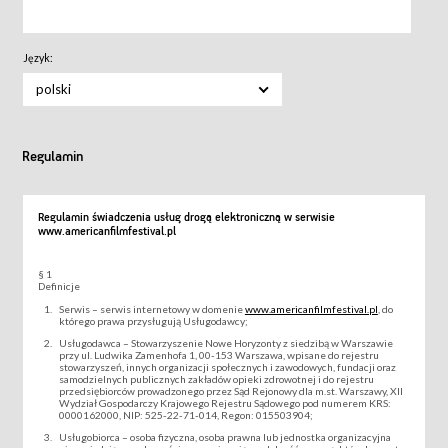
Język:
polski
Regulamin
Regulamin świadczenia usług drogą elektroniczną w serwisie
www.americanfilmfestival.pl
§ 1
Definicje
Serwis – serwis internetowy w domenie
www.americanfilmfestival.pl
, do
którego prawa przysługują Usługodawcy;
Usługodawca – Stowarzyszenie Nowe Horyzonty z siedzibą w Warszawie
przy ul. Ludwika Zamenhofa 1, 00-153 Warszawa, wpisane do rejestru
stowarzyszeń, innych organizacji społecznych i zawodowych, fundacji oraz
samodzielnych publicznych zakładów opieki zdrowotnej i do rejestru
przedsiębiorców prowadzonego przez Sąd Rejonowy dla m.st. Warszawy, XII
Wydział Gospodarczy Krajowego Rejestru Sądowego pod numerem KRS:
0000162000, NIP: 525-22-71-014, Regon: 015503904;
Usługobiorca – osoba fizyczna, osoba prawna lub jednostka organizacyjna