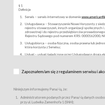
§ 1
Definicje
Serwis – serwis internetowy w domenie
www.americanfilm
Usługodawca – Stowarzyszenie Nowe Horyzonty z siedzi
rejestru stowarzyszeń, innych organizacji społecznych 
zdrowotnej i do rejestru przedsiębiorców prowadzonego
Rejestru Sądowego pod numerem KRS: 0000162000, NI
Usługobiorca – osoba fizyczna, osoba prawna lub jedno
która korzysta z Serwisu;
Usługi – usługi świadczone przez Usługodawcę drogą el
Wydarzenie – organizowany przez Usługodawcę festiwal 
Karnet lub/i Bilet za pośrednictwem Serwisu;
Zapoznałem/am się z regulaminem serwisu i akc
Karnety – wybrane dokumenty potwierdzające zawarcie 
przewidziane przez Usługodawcę dla danego Wydarzenia, 
sprzedawane podmiotom z branży mediów i filmowej (Akr
Bilety – wybrane dokumenty potwierdzające zawarcie um
Niniejszym informujemy Pana/-ią, że:
przewidziane przez Usługodawcę dla danego Wydarzenia,
filmowych, wydarzeniach specjalnych i koncertach;
Administratorem podanych przez Pana/-ią danych osobo
przy ul. Ludwika Zamenhofa 1 (SNH);
Sklep – sklep internetowy prowadzony przez Usługodawc