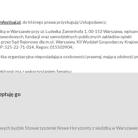
festival.pl
, do którego prawa przysługują Usługodawcy;
bą w Warszawie przy ul. Ludwika Zamenhofa 1, 00-153 Warszawa, wpisan
i zawodowych, fundacji oraz samodzielnych publicznych zakładów opieki
 przez Sąd Rejonowy dla m.st. Warszawy, XII Wydział Gospodarczy Krajo
P: 525-22-71-014, Regon: 015503904;
stka organizacyjna nieposiadająca osobowości prawnej, mająca zdolność p
ektroniczną z wykorzystaniem Serwisu;
filmowy, koncert lub inna impreza, w której można uczestniczyć nabywają
eptuję go
umowy z Usługodawcą i uprawniające do wzięcia udziału w Wydarzeniu,
tj. uprawniające do uczestnictwa w seansach na festiwalach filmowych lu
edytacje);
owy z Usługodawcą i uprawniające do wzięcia udziału w Wydarzeniu,
 tj. uprawniające do uczestnictwa w wielu albo w pojedynczych seansach
wych będzie Stowarzyszenie Nowe Horyzonty z siedzibą w Warszawie
ę w Serwisie;