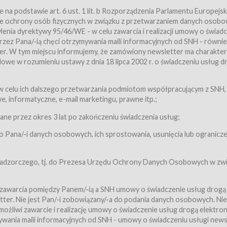
a podstawie art. 6 ust. 1 lit. b Rozporządzenia Parlamentu Europejsk
awie ochrony osób fizycznych w związku z przetwarzaniem danych osobo
nia dyrektywy 95/46/WE - w celu zawarcia i realizacji umowy o świad
zez Pana/-ią chęci otrzymywania maili informacyjnych od SNH - równie
tter. W tym miejscu informujemy, że zamówiony newsletter ma charakter
we w rozumieniu ustawy z dnia 18 lipca 2002 r. o świadczeniu usług d
 z zastrzeżeniem usług, o których mowa w ust. 2 pkt. 4 i 5 poniżej, któr
 celu ich dalszego przetwarzania podmiotom współpracującym z SNH,
ch Usługobiorców będących osobami fizycznymi.
 informatyczne, e-mail marketingu, prawne itp.;
ugi:Usługodawca świadczy Usługi drogą elektroniczną w rozumieniu usta
czną (Dz.U. z 2002 r., Nr 144, poz. 1204, z późń. zm.). Usługi świadczone są
e przez okres 3 lat po zakończeniu świadczenia usług;
 Pana/-i danych osobowych, ich sprostowania, usunięcia lub ogranicze
orców materiałów zamieszczanych w Serwisie,
,
 nadzorczego, tj. do Prezesa Urzędu Ochrony Danych Osobowych w zwi
tów i Biletów,
 zawarcia pomiędzy Panem/-ią a SNH umowy o świadczenie usług drogą
ter. Nie jest Pan/-i zobowiązany/-a do podania danych osobowych. Nie
klepie.
liwi zawarcie i realizację umowy o świadczenie usług drogą elektron
mieniu ustawy z dnia 18 lipca 2002 r. o świadczeniu usług drogą elektron
ywania maili informacyjnych od SNH - umowy o świadczeniu usługi news
świadczone są nieodpłatnie.