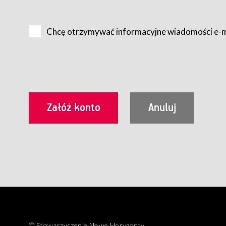
Na zasadach określonych w Regulaminie dostęp do Serwis
Internet.
Chcę otrzymywać informacyjne wiadomości e-
Usługobiorca przed rozpoczęciem korzystania z Serwisu 
zamówienie usługi newsletter za pośrednictwem przezn
dla wszystkich Usługobiorców wymaga akceptacji post
Usługobiorca zobowiązany jest do przestrzegania postan
Regulamin jest udostępniony Usługobiorcom nieodpłatni
utrwalenie i wydrukowanie.
§ 3
Warunki techniczne korzystania z Usług
W celu prawidłowego i pełnego korzystania z Usług, U
urządzeniem mającym dostęp do sieci Internet;
przeglądarką Firefox 8.0 lub wyższą, Chrome 11 lub 
parametrach.
Korzystanie ze wszystkich aplikacji Serwisu może być uz
§ 4
Zawarcie umowy o świadczenie Usług
© Stowarzyszenie Nowe Horyzonty