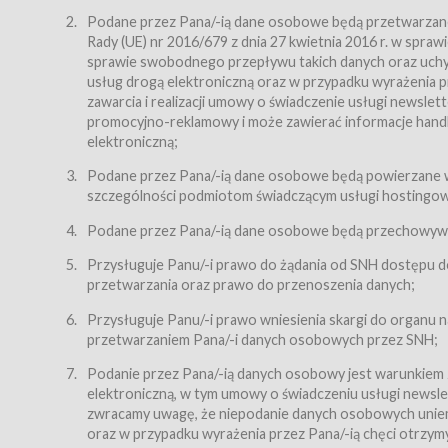
Regulamin – niniejszy regulamin.
Podane przez Pana/-ią dane osobowe będą przetwarzane n
Rady (UE) nr 2016/679 z dnia 27 kwietnia 2016 r. w spr
§ 2
sprawie swobodnego przepływu takich danych oraz uchyle
Postanowienia ogólne
usług drogą elektroniczną oraz w przypadku wyrażenia pr
Regulamin określa zasady:
zawarcia i realizacji umowy o świadczenie usługi newsle
promocyjno-reklamowy i może zawierać informacje handlo
świadczenia Usługobiorcom Usług przez Usługodawcę,
elektroniczną;
zasady świadczenia precyzują odrębne regulaminy,
Podane przez Pana/-ią dane osobowe będą powierzane w
przetwarzania przez Usługodawcę danych osobowy
szczególności podmiotom świadczącym usługi hostingowe,
Usługodawca świadczy w szczególności następujące Usł
dnia 18 lipca 2002 r. o świadczeniu usług drogą elektroni
Podane przez Pana/-ią dane osobowe będą przechowywan
nieodpłatnie.
Przysługuje Panu/-i prawo do żądania od SNH dostępu do
usługę przeglądania i odczytywania przez Usługobi
przetwarzania oraz prawo do przenoszenia danych;
usługę utrzymywania konta użytkownika w Serwisie
Przysługuje Panu/-i prawo wniesienia skargi do organu
usługę newsletter,
przetwarzaniem Pana/-i danych osobowych przez SNH;
usługę zawierania na odległość umów nabycia Karne
Podanie przez Pana/-ią danych osobowy jest warunkiem
elektroniczną, w tym umowy o świadczeniu usługi newslet
usługę zawierania na odległość umów sprzedaży w S
zwracamy uwagę, że niepodanie danych osobowych uniemoż
Usługodawca świadczy Usługi drogą elektroniczną w rozu
oraz w przypadku wyrażenia przez Pana/-ią chęci otrzym
(Dz.U. z 2002 r., Nr 144, poz. 1204, z późń. zm.). Usługi 