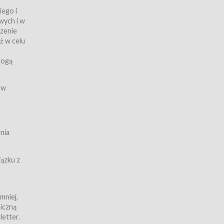
iego i
wych i w
czenie
ż w celu
rogą
ych
 w
wy z
nia
ązku z
mniej,
iczną
iczną
letter.