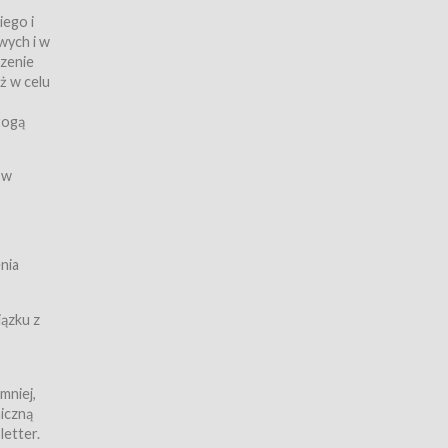
iego i
wych i w
czenie
ż w celu
rogą
ych
 w
wy z
nia
ązku z
mniej,
iczną
iczną
letter.