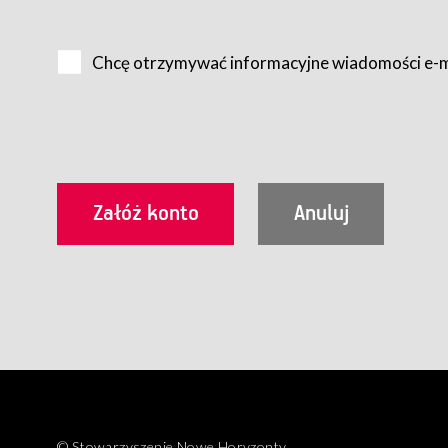
Na zasadach określonych w Regulaminie dostęp do Serwis
Internet.
Chcę otrzymywać informacyjne wiadomości e-
Usługobiorca przed rozpoczęciem korzystania z Serwisu 
zamówienie usługi newsletter za pośrednictwem przezn
dla wszystkich Usługobiorców wymaga akceptacji post
Usługobiorca zobowiązany jest do przestrzegania postan
Regulamin jest udostępniony Usługobiorcom nieodpłatni
utrwalenie i wydrukowanie.
§ 3
Warunki techniczne korzystania z Usług
W celu prawidłowego i pełnego korzystania z Usług, U
urządzeniem mającym dostęp do sieci Internet;
przeglądarką Firefox 8.0 lub wyższą, Chrome 11 lub 
parametrach.
Korzystanie ze wszystkich aplikacji Serwisu może być uz
§ 4
Zawarcie umowy o świadczenie Usług
© Stowarzyszenie Nowe Horyzonty