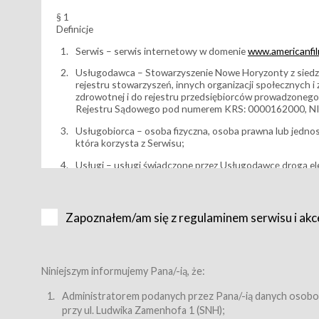
§ 1
Definicje
Serwis – serwis internetowy w domenie
www.americanfilm
Usługodawca – Stowarzyszenie Nowe Horyzonty z siedzi
rejestru stowarzyszeń, innych organizacji społecznych 
zdrowotnej i do rejestru przedsiębiorców prowadzonego
Rejestru Sądowego pod numerem KRS: 0000162000, NI
Usługobiorca – osoba fizyczna, osoba prawna lub jedno
która korzysta z Serwisu;
Usługi – usługi świadczone przez Usługodawcę drogą el
Wydarzenie – organizowany przez Usługodawcę festiwal 
Karnet lub/i Bilet za pośrednictwem Serwisu;
Zapoznałem/am się z regulaminem serwisu i akc
Karnety – wybrane dokumenty potwierdzające zawarcie 
przewidziane przez Usługodawcę dla danego Wydarzenia, 
sprzedawane podmiotom z branży mediów i filmowej (Akr
Bilety – wybrane dokumenty potwierdzające zawarcie um
Niniejszym informujemy Pana/-ią, że:
przewidziane przez Usługodawcę dla danego Wydarzenia,
filmowych, wydarzeniach specjalnych i koncertach;
Administratorem podanych przez Pana/-ią danych osobo
przy ul. Ludwika Zamenhofa 1 (SNH);
Sklep – sklep internetowy prowadzony przez Usługodawc