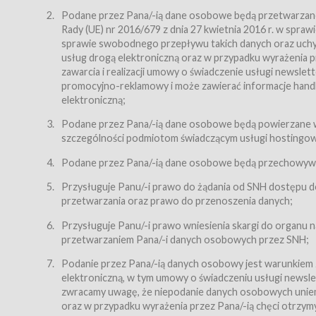
Regulamin – niniejszy regulamin.
Podane przez Pana/-ią dane osobowe będą przetwarzane n
Rady (UE) nr 2016/679 z dnia 27 kwietnia 2016 r. w spr
§ 2
sprawie swobodnego przepływu takich danych oraz uchyle
Postanowienia ogólne
usług drogą elektroniczną oraz w przypadku wyrażenia pr
Regulamin określa zasady:
zawarcia i realizacji umowy o świadczenie usługi newsle
promocyjno-reklamowy i może zawierać informacje handlo
świadczenia Usługobiorcom Usług przez Usługodawcę,
elektroniczną;
zasady świadczenia precyzują odrębne regulaminy,
Podane przez Pana/-ią dane osobowe będą powierzane w
przetwarzania przez Usługodawcę danych osobowy
szczególności podmiotom świadczącym usługi hostingowe,
Usługodawca świadczy w szczególności następujące Usł
dnia 18 lipca 2002 r. o świadczeniu usług drogą elektroni
Podane przez Pana/-ią dane osobowe będą przechowywan
nieodpłatnie.
Przysługuje Panu/-i prawo do żądania od SNH dostępu do
usługę przeglądania i odczytywania przez Usługobi
przetwarzania oraz prawo do przenoszenia danych;
usługę utrzymywania konta użytkownika w Serwisie
Przysługuje Panu/-i prawo wniesienia skargi do organu
usługę newsletter,
przetwarzaniem Pana/-i danych osobowych przez SNH;
usługę zawierania na odległość umów nabycia Karne
Podanie przez Pana/-ią danych osobowy jest warunkiem
elektroniczną, w tym umowy o świadczeniu usługi newslet
usługę zawierania na odległość umów sprzedaży w S
zwracamy uwagę, że niepodanie danych osobowych uniemoż
Usługodawca świadczy Usługi drogą elektroniczną w rozu
oraz w przypadku wyrażenia przez Pana/-ią chęci otrzym
(Dz.U. z 2002 r., Nr 144, poz. 1204, z późń. zm.). Usługi 