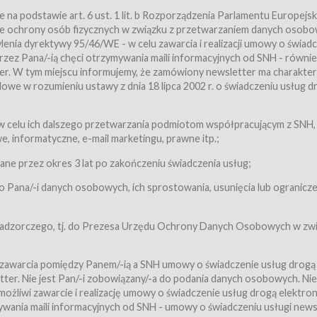
a podstawie art. 6 ust. 1 lit. b Rozporządzenia Parlamentu Europejsk
awie ochrony osób fizycznych w związku z przetwarzaniem danych osobo
nia dyrektywy 95/46/WE - w celu zawarcia i realizacji umowy o świad
zez Pana/-ią chęci otrzymywania maili informacyjnych od SNH - równie
tter. W tym miejscu informujemy, że zamówiony newsletter ma charakter
we w rozumieniu ustawy z dnia 18 lipca 2002 r. o świadczeniu usług d
 z zastrzeżeniem usług, o których mowa w ust. 2 pkt. 4 i 5 poniżej, któr
 celu ich dalszego przetwarzania podmiotom współpracującym z SNH,
ch Usługobiorców będących osobami fizycznymi.
 informatyczne, e-mail marketingu, prawne itp.;
ugi:Usługodawca świadczy Usługi drogą elektroniczną w rozumieniu usta
czną (Dz.U. z 2002 r., Nr 144, poz. 1204, z późń. zm.). Usługi świadczone są
e przez okres 3 lat po zakończeniu świadczenia usług;
 Pana/-i danych osobowych, ich sprostowania, usunięcia lub ogranicze
orców materiałów zamieszczanych w Serwisie,
,
 nadzorczego, tj. do Prezesa Urzędu Ochrony Danych Osobowych w zwi
tów i Biletów,
 zawarcia pomiędzy Panem/-ią a SNH umowy o świadczenie usług drogą
ter. Nie jest Pan/-i zobowiązany/-a do podania danych osobowych. Nie
klepie.
liwi zawarcie i realizację umowy o świadczenie usług drogą elektron
mieniu ustawy z dnia 18 lipca 2002 r. o świadczeniu usług drogą elektron
ywania maili informacyjnych od SNH - umowy o świadczeniu usługi news
świadczone są nieodpłatnie.