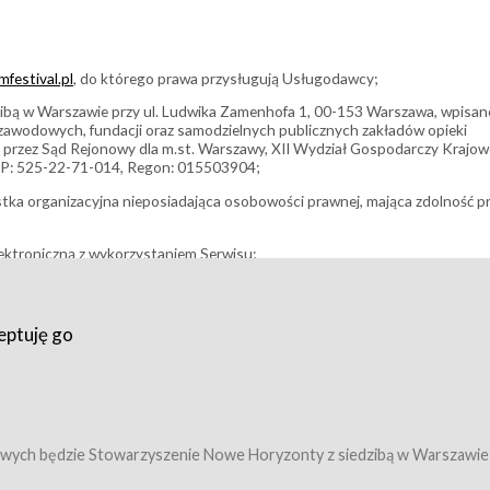
festival.pl
, do którego prawa przysługują Usługodawcy;
bą w Warszawie przy ul. Ludwika Zamenhofa 1, 00-153 Warszawa, wpisan
i zawodowych, fundacji oraz samodzielnych publicznych zakładów opieki
 przez Sąd Rejonowy dla m.st. Warszawy, XII Wydział Gospodarczy Krajo
P: 525-22-71-014, Regon: 015503904;
stka organizacyjna nieposiadająca osobowości prawnej, mająca zdolność p
ektroniczną z wykorzystaniem Serwisu;
filmowy, koncert lub inna impreza, w której można uczestniczyć nabywają
eptuję go
umowy z Usługodawcą i uprawniające do wzięcia udziału w Wydarzeniu,
tj. uprawniające do uczestnictwa w seansach na festiwalach filmowych lu
edytacje);
owy z Usługodawcą i uprawniające do wzięcia udziału w Wydarzeniu,
 tj. uprawniające do uczestnictwa w wielu albo w pojedynczych seansach
wych będzie Stowarzyszenie Nowe Horyzonty z siedzibą w Warszawie
ę w Serwisie;