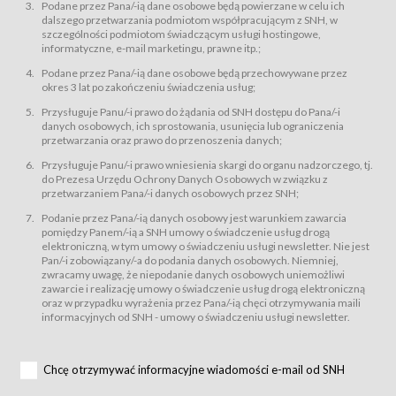
świadczy Usługi drogą elektroniczną w rozumieniu ustawy z dnia 18 lipca
Podane przez Pana/-ią dane osobowe będą powierzane w celu ich
2002 r. o świadczeniu usług drogą elektroniczną (Dz.U. z 2002 r., Nr 144, poz.
dalszego przetwarzania podmiotom współpracującym z SNH, w
1204, z późń. zm.). Usługi świadczone są nieodpłatnie.
szczególności podmiotom świadczącym usługi hostingowe,
usługę przeglądania i odczytywania przez Usługobiorców materiałów
informatyczne, e-mail marketingu, prawne itp.;
zamieszczanych w Serwisie,
Podane przez Pana/-ią dane osobowe będą przechowywane przez
usługę utrzymywania konta użytkownika w Serwisie,
okres 3 lat po zakończeniu świadczenia usług;
usługę newsletter,
Przysługuje Panu/-i prawo do żądania od SNH dostępu do Pana/-i
usługę zawierania na odległość umów nabycia Karnetów i Biletów,
danych osobowych, ich sprostowania, usunięcia lub ograniczenia
usługę zawierania na odległość umów sprzedaży w Sklepie.
przetwarzania oraz prawo do przenoszenia danych;
Usługodawca świadczy Usługi drogą elektroniczną w rozumieniu ustawy z
Przysługuje Panu/-i prawo wniesienia skargi do organu nadzorczego, tj.
dnia 18 lipca 2002 r. o świadczeniu usług drogą elektroniczną (Dz.U. z 2002
r., Nr 144, poz. 1204, z późń. zm.). Usługi świadczone są nieodpłatnie.
do Prezesa Urzędu Ochrony Danych Osobowych w związku z
przetwarzaniem Pana/-i danych osobowych przez SNH;
Na zasadach określonych w Regulaminie dostęp do Serwisu jest otwarty dla
każdego kto posiada możliwość połączenia z publiczną siecią Internet.
Podanie przez Pana/-ią danych osobowy jest warunkiem zawarcia
Usługobiorca przed rozpoczęciem korzystania z Serwisu jest zobowiązany
pomiędzy Panem/-ią a SNH umowy o świadczenie usług drogą
zapoznać się z Regulaminem. Założenie konta w Serwisie oraz zamówienie
elektroniczną, w tym umowy o świadczeniu usługi newsletter. Nie jest
usługi newsletter za pośrednictwem przeznaczonego do tego formularza
zamieszczonego na stronach Serwisu dostępnych dla wszystkich
Pan/-i zobowiązany/-a do podania danych osobowych. Niemniej,
Usługobiorców wymaga akceptacji postanowień Regulaminu.
zwracamy uwagę, że niepodanie danych osobowych uniemożliwi
Usługobiorca zobowiązany jest do przestrzegania postanowień Regulaminu
zawarcie i realizację umowy o świadczenie usług drogą elektroniczną
od chwili rozpoczęcia korzystania z Serwisu.
oraz w przypadku wyrażenia przez Pana/-ią chęci otrzymywania maili
informacyjnych od SNH - umowy o świadczeniu usługi newsletter.
Regulamin jest udostępniony Usługobiorcom nieodpłatnie za
pośrednictwem Serwisu w formie, która umożliwia jego pobranie,
utrwalenie i wydrukowanie.
§ 3
Chcę otrzymywać informacyjne wiadomości e-mail od SNH
Warunki techniczne korzystania z Usług
W celu prawidłowego i pełnego korzystania z Usług, Usługobiorcy powinni