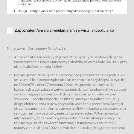
nieposiadająca osobowości prawnej, mająca zdolność prawną, która korzysta
z Serwisu;
Usługi – usługi świadczone przez Usługodawcę drogą elektroniczną z
wykorzystaniem Serwisu;
Wydarzenie – organizowany przez Usługodawcę festiwal filmowy, koncert
lub inna impreza, w której można uczestniczyć nabywając Karnet lub/i Bilet
za pośrednictwem Serwisu;
Zapoznałem/am się z regulaminem serwisu i akceptuję go
Karnety – wybrane dokumenty potwierdzające zawarcie umowy z
Usługodawcą i uprawniające do wzięcia udziału w Wydarzeniu,
przewidziane przez Usługodawcę dla danego Wydarzenia, tj. uprawniające
do uczestnictwa w seansach na festiwalach filmowych lub/i sprzedawane
Niniejszym informujemy Pana/-ią, że:
podmiotom z branży mediów i filmowej (Akredytacje);
Bilety – wybrane dokumenty potwierdzające zawarcie umowy z
Administratorem podanych przez Pana/-ią danych osobowych będzie
Usługodawcą i uprawniające do wzięcia udziału w Wydarzeniu,
Stowarzyszenie Nowe Horyzonty z siedzibą w Warszawie (00-153) przy
przewidziane przez Usługodawcę dla danego Wydarzenia, tj. uprawniające
ul. Ludwika Zamenhofa 1 (SNH);
do uczestnictwa w wielu albo w pojedynczych seansach filmowych,
wydarzeniach specjalnych i koncertach;
Podane przez Pana/-ią dane osobowe będą przetwarzane na podstawie
Sklep – sklep internetowy prowadzony przez Usługodawcę w Serwisie;
art. 6 ust. 1 lit. b Rozporządzenia Parlamentu Europejskiego i Rady (UE)
Regulamin – niniejszy regulamin.
nr 2016/679 z dnia 27 kwietnia 2016 r. w sprawie ochrony osób
fizycznych w związku z przetwarzaniem danych osobowych i w sprawie
§ 2
swobodnego przepływu takich danych oraz uchylenia dyrektywy
Postanowienia ogólne
95/46/WE - w celu zawarcia i realizacji umowy o świadczenie usług
Regulamin określa zasady:
drogą elektroniczną oraz w przypadku wyrażenia przez Pana/-ią chęci
świadczenia Usługobiorcom Usług przez Usługodawcę, z
otrzymywania maili informacyjnych od SNH - również w celu zawarcia i
zastrzeżeniem usług, o których mowa w ust. 2 pkt. 4 i 5 poniżej, których
realizacji umowy o świadczenie usługi newsletter. W tym miejscu
zasady świadczenia precyzują odrębne regulaminy,
informujemy, że zamówiony newsletter ma charakter promocyjno-
przetwarzania przez Usługodawcę danych osobowych Usługobiorców
reklamowy i może zawierać informacje handlowe w rozumieniu
będących osobami fizycznymi.
ustawy z dnia 18 lipca 2002 r. o świadczeniu usług drogą elektroniczną;
Usługodawca świadczy w szczególności następujące Usługi:Usługodawca