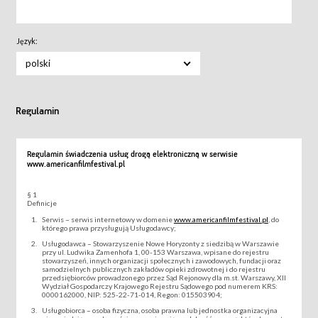
Język:
polski
Regulamin
Regulamin świadczenia usług drogą elektroniczną w serwisie
www.americanfilmfestival.pl
§ 1
Definicje
Serwis – serwis internetowy w domenie
www.americanfilmfestival.pl
, do
którego prawa przysługują Usługodawcy;
Usługodawca – Stowarzyszenie Nowe Horyzonty z siedzibą w Warszawie
przy ul. Ludwika Zamenhofa 1, 00-153 Warszawa, wpisane do rejestru
stowarzyszeń, innych organizacji społecznych i zawodowych, fundacji oraz
samodzielnych publicznych zakładów opieki zdrowotnej i do rejestru
przedsiębiorców prowadzonego przez Sąd Rejonowy dla m.st. Warszawy, XII
Wydział Gospodarczy Krajowego Rejestru Sądowego pod numerem KRS:
0000162000, NIP: 525-22-71-014, Regon: 015503904;
Usługobiorca – osoba fizyczna, osoba prawna lub jednostka organizacyjna