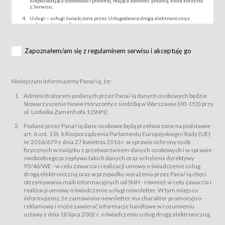
nieposiadająca osobowości prawnej, mająca zdolność prawną, która korzysta
z Serwisu;
Usługi – usługi świadczone przez Usługodawcę drogą elektroniczną z
wykorzystaniem Serwisu;
Wydarzenie – organizowany przez Usługodawcę festiwal filmowy, koncert
lub inna impreza, w której można uczestniczyć nabywając Karnet lub/i Bilet
za pośrednictwem Serwisu;
Zapoznałem/am się z regulaminem serwisu i akceptuję go
Karnety – wybrane dokumenty potwierdzające zawarcie umowy z
Usługodawcą i uprawniające do wzięcia udziału w Wydarzeniu,
przewidziane przez Usługodawcę dla danego Wydarzenia, tj. uprawniające
do uczestnictwa w seansach na festiwalach filmowych lub/i sprzedawane
Niniejszym informujemy Pana/-ią, że:
podmiotom z branży mediów i filmowej (Akredytacje);
Bilety – wybrane dokumenty potwierdzające zawarcie umowy z
Administratorem podanych przez Pana/-ią danych osobowych będzie
Usługodawcą i uprawniające do wzięcia udziału w Wydarzeniu,
Stowarzyszenie Nowe Horyzonty z siedzibą w Warszawie (00-153) przy
przewidziane przez Usługodawcę dla danego Wydarzenia, tj. uprawniające
ul. Ludwika Zamenhofa 1 (SNH);
do uczestnictwa w wielu albo w pojedynczych seansach filmowych,
wydarzeniach specjalnych i koncertach;
Podane przez Pana/-ią dane osobowe będą przetwarzane na podstawie
Sklep – sklep internetowy prowadzony przez Usługodawcę w Serwisie;
art. 6 ust. 1 lit. b Rozporządzenia Parlamentu Europejskiego i Rady (UE)
Regulamin – niniejszy regulamin.
nr 2016/679 z dnia 27 kwietnia 2016 r. w sprawie ochrony osób
fizycznych w związku z przetwarzaniem danych osobowych i w sprawie
§ 2
swobodnego przepływu takich danych oraz uchylenia dyrektywy
Postanowienia ogólne
95/46/WE - w celu zawarcia i realizacji umowy o świadczenie usług
Regulamin określa zasady:
drogą elektroniczną oraz w przypadku wyrażenia przez Pana/-ią chęci
świadczenia Usługobiorcom Usług przez Usługodawcę, z
otrzymywania maili informacyjnych od SNH - również w celu zawarcia i
zastrzeżeniem usług, o których mowa w ust. 2 pkt. 4 i 5 poniżej, których
realizacji umowy o świadczenie usługi newsletter. W tym miejscu
zasady świadczenia precyzują odrębne regulaminy,
informujemy, że zamówiony newsletter ma charakter promocyjno-
przetwarzania przez Usługodawcę danych osobowych Usługobiorców
reklamowy i może zawierać informacje handlowe w rozumieniu
będących osobami fizycznymi.
ustawy z dnia 18 lipca 2002 r. o świadczeniu usług drogą elektroniczną;
Usługodawca świadczy w szczególności następujące Usługi:Usługodawca