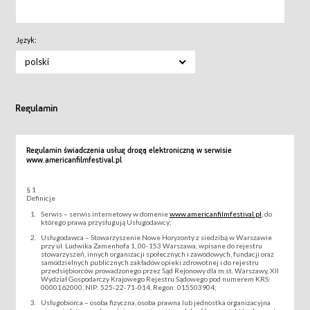
Język:
polski
Regulamin
Regulamin świadczenia usług drogą elektroniczną w serwisie
www.americanfilmfestival.pl
§ 1
Definicje
Serwis – serwis internetowy w domenie
www.americanfilmfestival.pl
, do
którego prawa przysługują Usługodawcy;
Usługodawca – Stowarzyszenie Nowe Horyzonty z siedzibą w Warszawie
przy ul. Ludwika Zamenhofa 1, 00-153 Warszawa, wpisane do rejestru
stowarzyszeń, innych organizacji społecznych i zawodowych, fundacji oraz
samodzielnych publicznych zakładów opieki zdrowotnej i do rejestru
przedsiębiorców prowadzonego przez Sąd Rejonowy dla m.st. Warszawy, XII
Wydział Gospodarczy Krajowego Rejestru Sądowego pod numerem KRS:
0000162000, NIP: 525-22-71-014, Regon: 015503904;
Usługobiorca – osoba fizyczna, osoba prawna lub jednostka organizacyjna