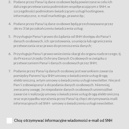
świadczy Usługi drogą elektroniczną w rozumieniu ustawy z dnia 18 lipca
Podane przez Pana/-ią dane osobowe będą powierzane w celu ich
2002 r. o świadczeniu usług drogą elektroniczną (Dz.U. z 2002 r., Nr 144, poz.
dalszego przetwarzania podmiotom współpracującym z SNH, w
1204, z późń. zm.). Usługi świadczone są nieodpłatnie.
szczególności podmiotom świadczącym usługi hostingowe,
usługę przeglądania i odczytywania przez Usługobiorców materiałów
informatyczne, e-mail marketingu, prawne itp.;
zamieszczanych w Serwisie,
Podane przez Pana/-ią dane osobowe będą przechowywane przez
usługę utrzymywania konta użytkownika w Serwisie,
okres 3 lat po zakończeniu świadczenia usług;
usługę newsletter,
Przysługuje Panu/-i prawo do żądania od SNH dostępu do Pana/-i
usługę zawierania na odległość umów nabycia Karnetów i Biletów,
danych osobowych, ich sprostowania, usunięcia lub ograniczenia
usługę zawierania na odległość umów sprzedaży w Sklepie.
przetwarzania oraz prawo do przenoszenia danych;
Usługodawca świadczy Usługi drogą elektroniczną w rozumieniu ustawy z
Przysługuje Panu/-i prawo wniesienia skargi do organu nadzorczego, tj.
dnia 18 lipca 2002 r. o świadczeniu usług drogą elektroniczną (Dz.U. z 2002
r., Nr 144, poz. 1204, z późń. zm.). Usługi świadczone są nieodpłatnie.
do Prezesa Urzędu Ochrony Danych Osobowych w związku z
przetwarzaniem Pana/-i danych osobowych przez SNH;
Na zasadach określonych w Regulaminie dostęp do Serwisu jest otwarty dla
każdego kto posiada możliwość połączenia z publiczną siecią Internet.
Podanie przez Pana/-ią danych osobowy jest warunkiem zawarcia
Usługobiorca przed rozpoczęciem korzystania z Serwisu jest zobowiązany
pomiędzy Panem/-ią a SNH umowy o świadczenie usług drogą
zapoznać się z Regulaminem. Założenie konta w Serwisie oraz zamówienie
elektroniczną, w tym umowy o świadczeniu usługi newsletter. Nie jest
usługi newsletter za pośrednictwem przeznaczonego do tego formularza
zamieszczonego na stronach Serwisu dostępnych dla wszystkich
Pan/-i zobowiązany/-a do podania danych osobowych. Niemniej,
Usługobiorców wymaga akceptacji postanowień Regulaminu.
zwracamy uwagę, że niepodanie danych osobowych uniemożliwi
Usługobiorca zobowiązany jest do przestrzegania postanowień Regulaminu
zawarcie i realizację umowy o świadczenie usług drogą elektroniczną
od chwili rozpoczęcia korzystania z Serwisu.
oraz w przypadku wyrażenia przez Pana/-ią chęci otrzymywania maili
informacyjnych od SNH - umowy o świadczeniu usługi newsletter.
Regulamin jest udostępniony Usługobiorcom nieodpłatnie za
pośrednictwem Serwisu w formie, która umożliwia jego pobranie,
utrwalenie i wydrukowanie.
§ 3
Chcę otrzymywać informacyjne wiadomości e-mail od SNH
Warunki techniczne korzystania z Usług
W celu prawidłowego i pełnego korzystania z Usług, Usługobiorcy powinni