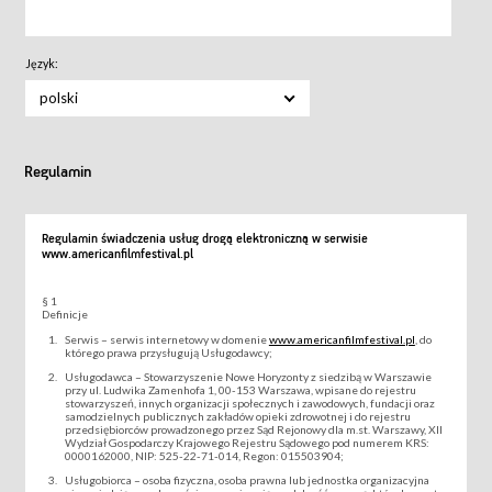
Język:
polski
Regulamin
Regulamin świadczenia usług drogą elektroniczną w serwisie
www.americanfilmfestival.pl
§ 1
Definicje
Serwis – serwis internetowy w domenie
www.americanfilmfestival.pl
, do
którego prawa przysługują Usługodawcy;
Usługodawca – Stowarzyszenie Nowe Horyzonty z siedzibą w Warszawie
przy ul. Ludwika Zamenhofa 1, 00-153 Warszawa, wpisane do rejestru
stowarzyszeń, innych organizacji społecznych i zawodowych, fundacji oraz
samodzielnych publicznych zakładów opieki zdrowotnej i do rejestru
przedsiębiorców prowadzonego przez Sąd Rejonowy dla m.st. Warszawy, XII
Wydział Gospodarczy Krajowego Rejestru Sądowego pod numerem KRS:
0000162000, NIP: 525-22-71-014, Regon: 015503904;
Usługobiorca – osoba fizyczna, osoba prawna lub jednostka organizacyjna