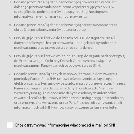
świadczy Usługi drogą elektroniczną w rozumieniu ustawy z dnia 18 lipca
Podane przez Pana/-ią dane osobowe będą powierzane w celu ich
2002 r. o świadczeniu usług drogą elektroniczną (Dz.U. z 2002 r., Nr 144, poz.
dalszego przetwarzania podmiotom współpracującym z SNH, w
1204, z późń. zm.). Usługi świadczone są nieodpłatnie.
szczególności podmiotom świadczącym usługi hostingowe,
usługę przeglądania i odczytywania przez Usługobiorców materiałów
informatyczne, e-mail marketingu, prawne itp.;
zamieszczanych w Serwisie,
Podane przez Pana/-ią dane osobowe będą przechowywane przez
usługę utrzymywania konta użytkownika w Serwisie,
okres 3 lat po zakończeniu świadczenia usług;
usługę newsletter,
Przysługuje Panu/-i prawo do żądania od SNH dostępu do Pana/-i
usługę zawierania na odległość umów nabycia Karnetów i Biletów,
danych osobowych, ich sprostowania, usunięcia lub ograniczenia
usługę zawierania na odległość umów sprzedaży w Sklepie.
przetwarzania oraz prawo do przenoszenia danych;
Usługodawca świadczy Usługi drogą elektroniczną w rozumieniu ustawy z
Przysługuje Panu/-i prawo wniesienia skargi do organu nadzorczego, tj.
dnia 18 lipca 2002 r. o świadczeniu usług drogą elektroniczną (Dz.U. z 2002
r., Nr 144, poz. 1204, z późń. zm.). Usługi świadczone są nieodpłatnie.
do Prezesa Urzędu Ochrony Danych Osobowych w związku z
przetwarzaniem Pana/-i danych osobowych przez SNH;
Na zasadach określonych w Regulaminie dostęp do Serwisu jest otwarty dla
każdego kto posiada możliwość połączenia z publiczną siecią Internet.
Podanie przez Pana/-ią danych osobowy jest warunkiem zawarcia
Usługobiorca przed rozpoczęciem korzystania z Serwisu jest zobowiązany
pomiędzy Panem/-ią a SNH umowy o świadczenie usług drogą
zapoznać się z Regulaminem. Założenie konta w Serwisie oraz zamówienie
elektroniczną, w tym umowy o świadczeniu usługi newsletter. Nie jest
usługi newsletter za pośrednictwem przeznaczonego do tego formularza
zamieszczonego na stronach Serwisu dostępnych dla wszystkich
Pan/-i zobowiązany/-a do podania danych osobowych. Niemniej,
Usługobiorców wymaga akceptacji postanowień Regulaminu.
zwracamy uwagę, że niepodanie danych osobowych uniemożliwi
Usługobiorca zobowiązany jest do przestrzegania postanowień Regulaminu
zawarcie i realizację umowy o świadczenie usług drogą elektroniczną
od chwili rozpoczęcia korzystania z Serwisu.
oraz w przypadku wyrażenia przez Pana/-ią chęci otrzymywania maili
informacyjnych od SNH - umowy o świadczeniu usługi newsletter.
Regulamin jest udostępniony Usługobiorcom nieodpłatnie za
pośrednictwem Serwisu w formie, która umożliwia jego pobranie,
utrwalenie i wydrukowanie.
§ 3
Chcę otrzymywać informacyjne wiadomości e-mail od SNH
Warunki techniczne korzystania z Usług
W celu prawidłowego i pełnego korzystania z Usług, Usługobiorcy powinni