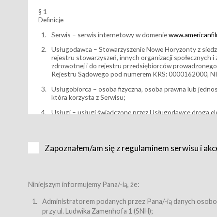
§ 1
Definicje
Serwis – serwis internetowy w domenie
www.americanfilm
Usługodawca – Stowarzyszenie Nowe Horyzonty z siedzi
rejestru stowarzyszeń, innych organizacji społecznych 
zdrowotnej i do rejestru przedsiębiorców prowadzonego
Rejestru Sądowego pod numerem KRS: 0000162000, NI
Usługobiorca – osoba fizyczna, osoba prawna lub jedno
która korzysta z Serwisu;
Usługi – usługi świadczone przez Usługodawcę drogą el
Wydarzenie – organizowany przez Usługodawcę festiwal 
Karnet lub/i Bilet za pośrednictwem Serwisu;
Zapoznałem/am się z regulaminem serwisu i akc
Karnety – wybrane dokumenty potwierdzające zawarcie 
przewidziane przez Usługodawcę dla danego Wydarzenia, 
sprzedawane podmiotom z branży mediów i filmowej (Akr
Bilety – wybrane dokumenty potwierdzające zawarcie um
Niniejszym informujemy Pana/-ią, że:
przewidziane przez Usługodawcę dla danego Wydarzenia,
filmowych, wydarzeniach specjalnych i koncertach;
Administratorem podanych przez Pana/-ią danych osobo
przy ul. Ludwika Zamenhofa 1 (SNH);
Sklep – sklep internetowy prowadzony przez Usługodawc