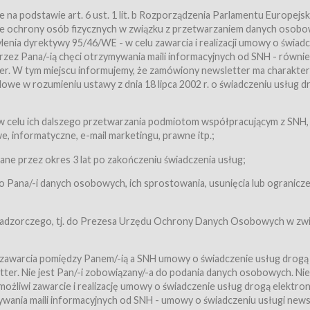
a podstawie art. 6 ust. 1 lit. b Rozporządzenia Parlamentu Europejsk
awie ochrony osób fizycznych w związku z przetwarzaniem danych osobo
nia dyrektywy 95/46/WE - w celu zawarcia i realizacji umowy o świad
zez Pana/-ią chęci otrzymywania maili informacyjnych od SNH - równie
tter. W tym miejscu informujemy, że zamówiony newsletter ma charakter
we w rozumieniu ustawy z dnia 18 lipca 2002 r. o świadczeniu usług d
 z zastrzeżeniem usług, o których mowa w ust. 2 pkt. 4 i 5 poniżej, któr
 celu ich dalszego przetwarzania podmiotom współpracującym z SNH,
ch Usługobiorców będących osobami fizycznymi.
 informatyczne, e-mail marketingu, prawne itp.;
ugi:Usługodawca świadczy Usługi drogą elektroniczną w rozumieniu usta
czną (Dz.U. z 2002 r., Nr 144, poz. 1204, z późń. zm.). Usługi świadczone są
e przez okres 3 lat po zakończeniu świadczenia usług;
 Pana/-i danych osobowych, ich sprostowania, usunięcia lub ogranicze
orców materiałów zamieszczanych w Serwisie,
,
 nadzorczego, tj. do Prezesa Urzędu Ochrony Danych Osobowych w zwi
tów i Biletów,
 zawarcia pomiędzy Panem/-ią a SNH umowy o świadczenie usług drogą
ter. Nie jest Pan/-i zobowiązany/-a do podania danych osobowych. Nie
klepie.
liwi zawarcie i realizację umowy o świadczenie usług drogą elektron
mieniu ustawy z dnia 18 lipca 2002 r. o świadczeniu usług drogą elektron
ywania maili informacyjnych od SNH - umowy o świadczeniu usługi news
świadczone są nieodpłatnie.