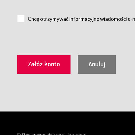
Na zasadach określonych w Regulaminie dostęp do Serwis
Internet.
Chcę otrzymywać informacyjne wiadomości e-
Usługobiorca przed rozpoczęciem korzystania z Serwisu 
zamówienie usługi newsletter za pośrednictwem przezn
dla wszystkich Usługobiorców wymaga akceptacji post
Usługobiorca zobowiązany jest do przestrzegania postan
Regulamin jest udostępniony Usługobiorcom nieodpłatni
utrwalenie i wydrukowanie.
§ 3
Warunki techniczne korzystania z Usług
W celu prawidłowego i pełnego korzystania z Usług, U
urządzeniem mającym dostęp do sieci Internet;
przeglądarką Firefox 8.0 lub wyższą, Chrome 11 lub 
parametrach.
Korzystanie ze wszystkich aplikacji Serwisu może być uz
§ 4
Zawarcie umowy o świadczenie Usług
© Stowarzyszenie Nowe Horyzonty