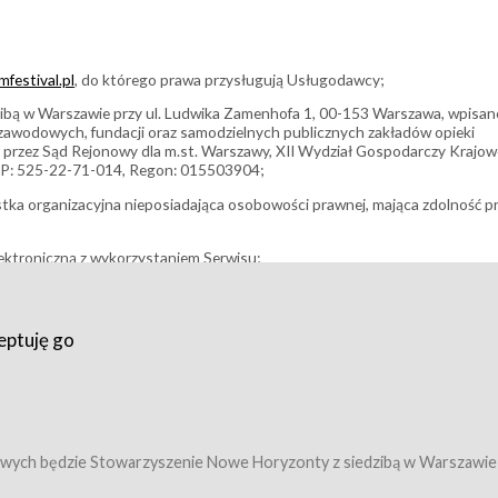
festival.pl
, do którego prawa przysługują Usługodawcy;
bą w Warszawie przy ul. Ludwika Zamenhofa 1, 00-153 Warszawa, wpisan
i zawodowych, fundacji oraz samodzielnych publicznych zakładów opieki
 przez Sąd Rejonowy dla m.st. Warszawy, XII Wydział Gospodarczy Krajo
P: 525-22-71-014, Regon: 015503904;
stka organizacyjna nieposiadająca osobowości prawnej, mająca zdolność p
ektroniczną z wykorzystaniem Serwisu;
filmowy, koncert lub inna impreza, w której można uczestniczyć nabywają
eptuję go
umowy z Usługodawcą i uprawniające do wzięcia udziału w Wydarzeniu,
tj. uprawniające do uczestnictwa w seansach na festiwalach filmowych lu
edytacje);
owy z Usługodawcą i uprawniające do wzięcia udziału w Wydarzeniu,
 tj. uprawniające do uczestnictwa w wielu albo w pojedynczych seansach
wych będzie Stowarzyszenie Nowe Horyzonty z siedzibą w Warszawie
ę w Serwisie;