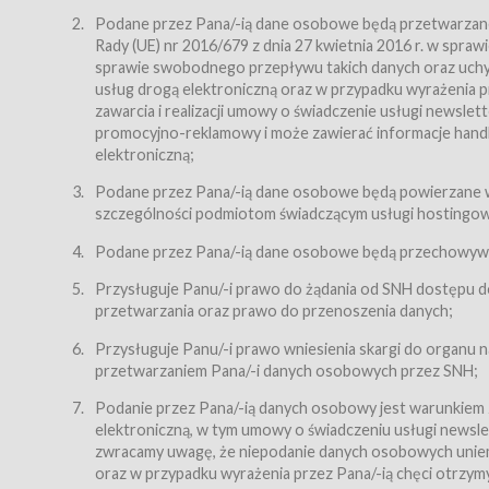
Regulamin – niniejszy regulamin.
Podane przez Pana/-ią dane osobowe będą przetwarzane n
Rady (UE) nr 2016/679 z dnia 27 kwietnia 2016 r. w spr
§ 2
sprawie swobodnego przepływu takich danych oraz uchyle
Postanowienia ogólne
usług drogą elektroniczną oraz w przypadku wyrażenia pr
Regulamin określa zasady:
zawarcia i realizacji umowy o świadczenie usługi newsle
promocyjno-reklamowy i może zawierać informacje handlo
świadczenia Usługobiorcom Usług przez Usługodawcę,
elektroniczną;
zasady świadczenia precyzują odrębne regulaminy,
Podane przez Pana/-ią dane osobowe będą powierzane w
przetwarzania przez Usługodawcę danych osobowy
szczególności podmiotom świadczącym usługi hostingowe,
Usługodawca świadczy w szczególności następujące Usł
dnia 18 lipca 2002 r. o świadczeniu usług drogą elektroni
Podane przez Pana/-ią dane osobowe będą przechowywan
nieodpłatnie.
Przysługuje Panu/-i prawo do żądania od SNH dostępu do
usługę przeglądania i odczytywania przez Usługobi
przetwarzania oraz prawo do przenoszenia danych;
usługę utrzymywania konta użytkownika w Serwisie
Przysługuje Panu/-i prawo wniesienia skargi do organu
usługę newsletter,
przetwarzaniem Pana/-i danych osobowych przez SNH;
usługę zawierania na odległość umów nabycia Karne
Podanie przez Pana/-ią danych osobowy jest warunkiem
elektroniczną, w tym umowy o świadczeniu usługi newslet
usługę zawierania na odległość umów sprzedaży w S
zwracamy uwagę, że niepodanie danych osobowych uniemoż
Usługodawca świadczy Usługi drogą elektroniczną w rozu
oraz w przypadku wyrażenia przez Pana/-ią chęci otrzym
(Dz.U. z 2002 r., Nr 144, poz. 1204, z późń. zm.). Usługi 