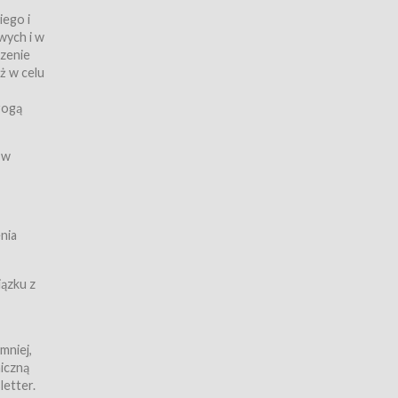
iego i
wych i w
czenie
ż w celu
rogą
ych
 w
wy z
nia
ązku z
mniej,
iczną
iczną
letter.