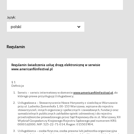
Język:
polski
Regulamin
Regulamin świadczenia usług drogą elektroniczną w serwisie
www.americanfilmfestival.pl
§ 1
Definicje
Serwis – serwis internetowy w domenie
www.americanfilmfestival.pl
, do
którego prawa przysługują Usługodawcy;
Usługodawca – Stowarzyszenie Nowe Horyzonty z siedzibą w Warszawie
przy ul. Ludwika Zamenhofa 1, 00-153 Warszawa, wpisane do rejestru
stowarzyszeń, innych organizacji społecznych i zawodowych, fundacji oraz
samodzielnych publicznych zakładów opieki zdrowotnej i do rejestru
przedsiębiorców prowadzonego przez Sąd Rejonowy dla m.st. Warszawy, XII
Wydział Gospodarczy Krajowego Rejestru Sądowego pod numerem KRS:
0000162000, NIP: 525-22-71-014, Regon: 015503904;
Usługobiorca – osoba fizyczna, osoba prawna lub jednostka organizacyjna