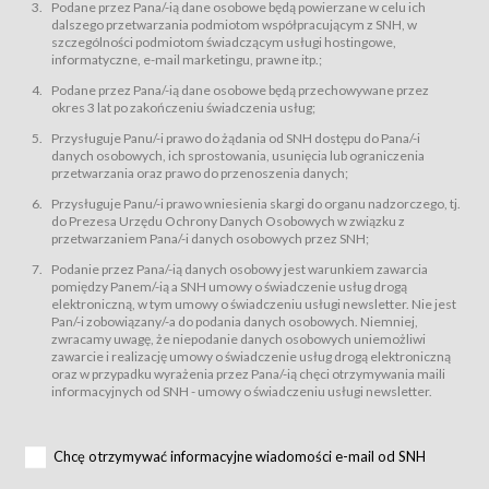
świadczy Usługi drogą elektroniczną w rozumieniu ustawy z dnia 18 lipca
Podane przez Pana/-ią dane osobowe będą powierzane w celu ich
2002 r. o świadczeniu usług drogą elektroniczną (Dz.U. z 2002 r., Nr 144, poz.
dalszego przetwarzania podmiotom współpracującym z SNH, w
1204, z późń. zm.). Usługi świadczone są nieodpłatnie.
szczególności podmiotom świadczącym usługi hostingowe,
usługę przeglądania i odczytywania przez Usługobiorców materiałów
informatyczne, e-mail marketingu, prawne itp.;
zamieszczanych w Serwisie,
Podane przez Pana/-ią dane osobowe będą przechowywane przez
usługę utrzymywania konta użytkownika w Serwisie,
okres 3 lat po zakończeniu świadczenia usług;
usługę newsletter,
Przysługuje Panu/-i prawo do żądania od SNH dostępu do Pana/-i
usługę zawierania na odległość umów nabycia Karnetów i Biletów,
danych osobowych, ich sprostowania, usunięcia lub ograniczenia
usługę zawierania na odległość umów sprzedaży w Sklepie.
przetwarzania oraz prawo do przenoszenia danych;
Usługodawca świadczy Usługi drogą elektroniczną w rozumieniu ustawy z
Przysługuje Panu/-i prawo wniesienia skargi do organu nadzorczego, tj.
dnia 18 lipca 2002 r. o świadczeniu usług drogą elektroniczną (Dz.U. z 2002
r., Nr 144, poz. 1204, z późń. zm.). Usługi świadczone są nieodpłatnie.
do Prezesa Urzędu Ochrony Danych Osobowych w związku z
przetwarzaniem Pana/-i danych osobowych przez SNH;
Na zasadach określonych w Regulaminie dostęp do Serwisu jest otwarty dla
każdego kto posiada możliwość połączenia z publiczną siecią Internet.
Podanie przez Pana/-ią danych osobowy jest warunkiem zawarcia
Usługobiorca przed rozpoczęciem korzystania z Serwisu jest zobowiązany
pomiędzy Panem/-ią a SNH umowy o świadczenie usług drogą
zapoznać się z Regulaminem. Założenie konta w Serwisie oraz zamówienie
elektroniczną, w tym umowy o świadczeniu usługi newsletter. Nie jest
usługi newsletter za pośrednictwem przeznaczonego do tego formularza
zamieszczonego na stronach Serwisu dostępnych dla wszystkich
Pan/-i zobowiązany/-a do podania danych osobowych. Niemniej,
Usługobiorców wymaga akceptacji postanowień Regulaminu.
zwracamy uwagę, że niepodanie danych osobowych uniemożliwi
Usługobiorca zobowiązany jest do przestrzegania postanowień Regulaminu
zawarcie i realizację umowy o świadczenie usług drogą elektroniczną
od chwili rozpoczęcia korzystania z Serwisu.
oraz w przypadku wyrażenia przez Pana/-ią chęci otrzymywania maili
informacyjnych od SNH - umowy o świadczeniu usługi newsletter.
Regulamin jest udostępniony Usługobiorcom nieodpłatnie za
pośrednictwem Serwisu w formie, która umożliwia jego pobranie,
utrwalenie i wydrukowanie.
§ 3
Chcę otrzymywać informacyjne wiadomości e-mail od SNH
Warunki techniczne korzystania z Usług
W celu prawidłowego i pełnego korzystania z Usług, Usługobiorcy powinni