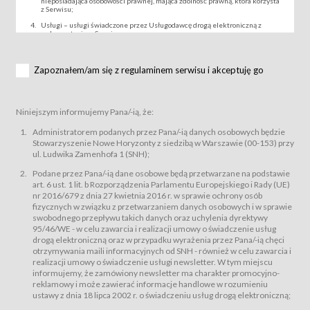
nieposiadająca osobowości prawnej, mająca zdolność prawną, która korzysta
z Serwisu;
Usługi – usługi świadczone przez Usługodawcę drogą elektroniczną z
wykorzystaniem Serwisu;
Wydarzenie – organizowany przez Usługodawcę festiwal filmowy, koncert
lub inna impreza, w której można uczestniczyć nabywając Karnet lub/i Bilet
za pośrednictwem Serwisu;
Zapoznałem/am się z regulaminem serwisu i akceptuję go
Karnety – wybrane dokumenty potwierdzające zawarcie umowy z
Usługodawcą i uprawniające do wzięcia udziału w Wydarzeniu,
przewidziane przez Usługodawcę dla danego Wydarzenia, tj. uprawniające
do uczestnictwa w seansach na festiwalach filmowych lub/i sprzedawane
Niniejszym informujemy Pana/-ią, że:
podmiotom z branży mediów i filmowej (Akredytacje);
Bilety – wybrane dokumenty potwierdzające zawarcie umowy z
Administratorem podanych przez Pana/-ią danych osobowych będzie
Usługodawcą i uprawniające do wzięcia udziału w Wydarzeniu,
Stowarzyszenie Nowe Horyzonty z siedzibą w Warszawie (00-153) przy
przewidziane przez Usługodawcę dla danego Wydarzenia, tj. uprawniające
ul. Ludwika Zamenhofa 1 (SNH);
do uczestnictwa w wielu albo w pojedynczych seansach filmowych,
wydarzeniach specjalnych i koncertach;
Podane przez Pana/-ią dane osobowe będą przetwarzane na podstawie
Sklep – sklep internetowy prowadzony przez Usługodawcę w Serwisie;
art. 6 ust. 1 lit. b Rozporządzenia Parlamentu Europejskiego i Rady (UE)
Regulamin – niniejszy regulamin.
nr 2016/679 z dnia 27 kwietnia 2016 r. w sprawie ochrony osób
fizycznych w związku z przetwarzaniem danych osobowych i w sprawie
§ 2
swobodnego przepływu takich danych oraz uchylenia dyrektywy
Postanowienia ogólne
95/46/WE - w celu zawarcia i realizacji umowy o świadczenie usług
Regulamin określa zasady:
drogą elektroniczną oraz w przypadku wyrażenia przez Pana/-ią chęci
świadczenia Usługobiorcom Usług przez Usługodawcę, z
otrzymywania maili informacyjnych od SNH - również w celu zawarcia i
zastrzeżeniem usług, o których mowa w ust. 2 pkt. 4 i 5 poniżej, których
realizacji umowy o świadczenie usługi newsletter. W tym miejscu
zasady świadczenia precyzują odrębne regulaminy,
informujemy, że zamówiony newsletter ma charakter promocyjno-
przetwarzania przez Usługodawcę danych osobowych Usługobiorców
reklamowy i może zawierać informacje handlowe w rozumieniu
będących osobami fizycznymi.
ustawy z dnia 18 lipca 2002 r. o świadczeniu usług drogą elektroniczną;
Usługodawca świadczy w szczególności następujące Usługi:Usługodawca