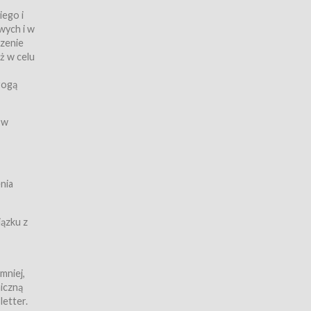
iego i
wych i w
czenie
ż w celu
rogą
ych
 w
wy z
nia
ązku z
mniej,
iczną
iczną
letter.