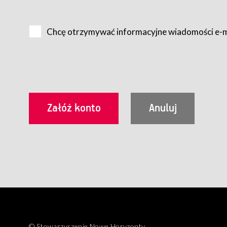
Na zasadach określonych w Regulaminie dostęp do Serwis
Internet.
Chcę otrzymywać informacyjne wiadomości e-
Usługobiorca przed rozpoczęciem korzystania z Serwisu 
zamówienie usługi newsletter za pośrednictwem przezn
dla wszystkich Usługobiorców wymaga akceptacji post
Usługobiorca zobowiązany jest do przestrzegania postan
Regulamin jest udostępniony Usługobiorcom nieodpłatni
utrwalenie i wydrukowanie.
§ 3
Warunki techniczne korzystania z Usług
W celu prawidłowego i pełnego korzystania z Usług, U
urządzeniem mającym dostęp do sieci Internet;
przeglądarką Firefox 8.0 lub wyższą, Chrome 11 lub 
parametrach.
Korzystanie ze wszystkich aplikacji Serwisu może być uz
§ 4
Zawarcie umowy o świadczenie Usług
© Stowarzyszenie Nowe Horyzonty