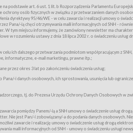
a podstawie art. 6 ust. 1 lit. b Rozporządzenia Parlamentu Europejsk
awie ochrony osób fizycznych w związku z przetwarzaniem danych osobo
nia dyrektywy 95/46/WE - w celu zawarcia i realizacji umowy o świad
zez Pana/-ią chęci otrzymywania maili informacyjnych od SNH - równie
tter. W tym miejscu informujemy, że zamówiony newsletter ma charakter
we w rozumieniu ustawy z dnia 18 lipca 2002 r. o świadczeniu usług d
 z zastrzeżeniem usług, o których mowa w ust. 2 pkt. 4 i 5 poniżej, któr
 celu ich dalszego przetwarzania podmiotom współpracującym z SNH,
ch Usługobiorców będących osobami fizycznymi.
 informatyczne, e-mail marketingu, prawne itp.;
ugi:Usługodawca świadczy Usługi drogą elektroniczną w rozumieniu usta
czną (Dz.U. z 2002 r., Nr 144, poz. 1204, z późń. zm.). Usługi świadczone są
e przez okres 3 lat po zakończeniu świadczenia usług;
 Pana/-i danych osobowych, ich sprostowania, usunięcia lub ogranicze
orców materiałów zamieszczanych w Serwisie,
,
 nadzorczego, tj. do Prezesa Urzędu Ochrony Danych Osobowych w zwi
tów i Biletów,
 zawarcia pomiędzy Panem/-ią a SNH umowy o świadczenie usług drogą
ter. Nie jest Pan/-i zobowiązany/-a do podania danych osobowych. Nie
klepie.
liwi zawarcie i realizację umowy o świadczenie usług drogą elektron
mieniu ustawy z dnia 18 lipca 2002 r. o świadczeniu usług drogą elektron
ywania maili informacyjnych od SNH - umowy o świadczeniu usługi news
świadczone są nieodpłatnie.