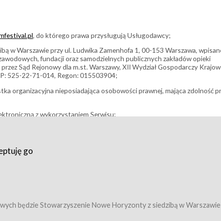
festival.pl
, do którego prawa przysługują Usługodawcy;
bą w Warszawie przy ul. Ludwika Zamenhofa 1, 00-153 Warszawa, wpisan
i zawodowych, fundacji oraz samodzielnych publicznych zakładów opieki
 przez Sąd Rejonowy dla m.st. Warszawy, XII Wydział Gospodarczy Krajo
P: 525-22-71-014, Regon: 015503904;
stka organizacyjna nieposiadająca osobowości prawnej, mająca zdolność p
ektroniczną z wykorzystaniem Serwisu;
filmowy, koncert lub inna impreza, w której można uczestniczyć nabywają
eptuję go
umowy z Usługodawcą i uprawniające do wzięcia udziału w Wydarzeniu,
tj. uprawniające do uczestnictwa w seansach na festiwalach filmowych lu
edytacje);
owy z Usługodawcą i uprawniające do wzięcia udziału w Wydarzeniu,
 tj. uprawniające do uczestnictwa w wielu albo w pojedynczych seansach
wych będzie Stowarzyszenie Nowe Horyzonty z siedzibą w Warszawie
ę w Serwisie;