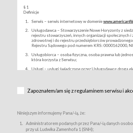
§ 1
Definicje
Serwis – serwis internetowy w domenie
www.americanfilm
Usługodawca – Stowarzyszenie Nowe Horyzonty z siedzi
rejestru stowarzyszeń, innych organizacji społecznych 
zdrowotnej i do rejestru przedsiębiorców prowadzonego
Rejestru Sądowego pod numerem KRS: 0000162000, NI
Usługobiorca – osoba fizyczna, osoba prawna lub jedno
która korzysta z Serwisu;
Usługi – usługi świadczone przez Usługodawcę drogą el
Wydarzenie – organizowany przez Usługodawcę festiwal 
Karnet lub/i Bilet za pośrednictwem Serwisu;
Zapoznałem/am się z regulaminem serwisu i akc
Karnety – wybrane dokumenty potwierdzające zawarcie 
przewidziane przez Usługodawcę dla danego Wydarzenia, 
sprzedawane podmiotom z branży mediów i filmowej (Akr
Bilety – wybrane dokumenty potwierdzające zawarcie um
Niniejszym informujemy Pana/-ią, że:
przewidziane przez Usługodawcę dla danego Wydarzenia,
filmowych, wydarzeniach specjalnych i koncertach;
Administratorem podanych przez Pana/-ią danych osobo
przy ul. Ludwika Zamenhofa 1 (SNH);
Sklep – sklep internetowy prowadzony przez Usługodawc