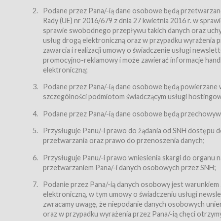
Regulamin – niniejszy regulamin.
Podane przez Pana/-ią dane osobowe będą przetwarzane n
Rady (UE) nr 2016/679 z dnia 27 kwietnia 2016 r. w spr
§ 2
sprawie swobodnego przepływu takich danych oraz uchyle
Postanowienia ogólne
usług drogą elektroniczną oraz w przypadku wyrażenia pr
Regulamin określa zasady:
zawarcia i realizacji umowy o świadczenie usługi newsle
promocyjno-reklamowy i może zawierać informacje handlo
świadczenia Usługobiorcom Usług przez Usługodawcę,
elektroniczną;
zasady świadczenia precyzują odrębne regulaminy,
Podane przez Pana/-ią dane osobowe będą powierzane w
przetwarzania przez Usługodawcę danych osobowy
szczególności podmiotom świadczącym usługi hostingowe,
Usługodawca świadczy w szczególności następujące Usł
dnia 18 lipca 2002 r. o świadczeniu usług drogą elektroni
Podane przez Pana/-ią dane osobowe będą przechowywan
nieodpłatnie.
Przysługuje Panu/-i prawo do żądania od SNH dostępu do
usługę przeglądania i odczytywania przez Usługobi
przetwarzania oraz prawo do przenoszenia danych;
usługę utrzymywania konta użytkownika w Serwisie
Przysługuje Panu/-i prawo wniesienia skargi do organu
usługę newsletter,
przetwarzaniem Pana/-i danych osobowych przez SNH;
usługę zawierania na odległość umów nabycia Karne
Podanie przez Pana/-ią danych osobowy jest warunkiem
elektroniczną, w tym umowy o świadczeniu usługi newslet
usługę zawierania na odległość umów sprzedaży w S
zwracamy uwagę, że niepodanie danych osobowych uniemoż
Usługodawca świadczy Usługi drogą elektroniczną w rozu
oraz w przypadku wyrażenia przez Pana/-ią chęci otrzym
(Dz.U. z 2002 r., Nr 144, poz. 1204, z późń. zm.). Usługi 