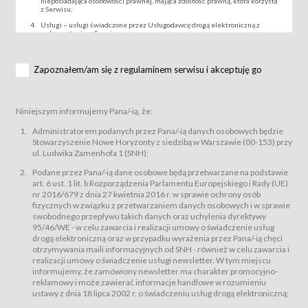
nieposiadająca osobowości prawnej, mająca zdolność prawną, która korzysta
z Serwisu;
Usługi – usługi świadczone przez Usługodawcę drogą elektroniczną z
wykorzystaniem Serwisu;
Wydarzenie – organizowany przez Usługodawcę festiwal filmowy, koncert
lub inna impreza, w której można uczestniczyć nabywając Karnet lub/i Bilet
za pośrednictwem Serwisu;
Zapoznałem/am się z regulaminem serwisu i akceptuję go
Karnety – wybrane dokumenty potwierdzające zawarcie umowy z
Usługodawcą i uprawniające do wzięcia udziału w Wydarzeniu,
przewidziane przez Usługodawcę dla danego Wydarzenia, tj. uprawniające
do uczestnictwa w seansach na festiwalach filmowych lub/i sprzedawane
Niniejszym informujemy Pana/-ią, że:
podmiotom z branży mediów i filmowej (Akredytacje);
Bilety – wybrane dokumenty potwierdzające zawarcie umowy z
Administratorem podanych przez Pana/-ią danych osobowych będzie
Usługodawcą i uprawniające do wzięcia udziału w Wydarzeniu,
Stowarzyszenie Nowe Horyzonty z siedzibą w Warszawie (00-153) przy
przewidziane przez Usługodawcę dla danego Wydarzenia, tj. uprawniające
ul. Ludwika Zamenhofa 1 (SNH);
do uczestnictwa w wielu albo w pojedynczych seansach filmowych,
wydarzeniach specjalnych i koncertach;
Podane przez Pana/-ią dane osobowe będą przetwarzane na podstawie
Sklep – sklep internetowy prowadzony przez Usługodawcę w Serwisie;
art. 6 ust. 1 lit. b Rozporządzenia Parlamentu Europejskiego i Rady (UE)
Regulamin – niniejszy regulamin.
nr 2016/679 z dnia 27 kwietnia 2016 r. w sprawie ochrony osób
fizycznych w związku z przetwarzaniem danych osobowych i w sprawie
§ 2
swobodnego przepływu takich danych oraz uchylenia dyrektywy
Postanowienia ogólne
95/46/WE - w celu zawarcia i realizacji umowy o świadczenie usług
Regulamin określa zasady:
drogą elektroniczną oraz w przypadku wyrażenia przez Pana/-ią chęci
świadczenia Usługobiorcom Usług przez Usługodawcę, z
otrzymywania maili informacyjnych od SNH - również w celu zawarcia i
zastrzeżeniem usług, o których mowa w ust. 2 pkt. 4 i 5 poniżej, których
realizacji umowy o świadczenie usługi newsletter. W tym miejscu
zasady świadczenia precyzują odrębne regulaminy,
informujemy, że zamówiony newsletter ma charakter promocyjno-
przetwarzania przez Usługodawcę danych osobowych Usługobiorców
reklamowy i może zawierać informacje handlowe w rozumieniu
będących osobami fizycznymi.
ustawy z dnia 18 lipca 2002 r. o świadczeniu usług drogą elektroniczną;
Usługodawca świadczy w szczególności następujące Usługi:Usługodawca