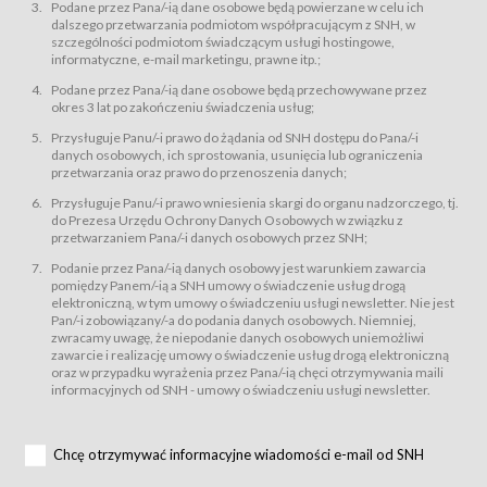
świadczy Usługi drogą elektroniczną w rozumieniu ustawy z dnia 18 lipca
Podane przez Pana/-ią dane osobowe będą powierzane w celu ich
2002 r. o świadczeniu usług drogą elektroniczną (Dz.U. z 2002 r., Nr 144, poz.
dalszego przetwarzania podmiotom współpracującym z SNH, w
1204, z późń. zm.). Usługi świadczone są nieodpłatnie.
szczególności podmiotom świadczącym usługi hostingowe,
usługę przeglądania i odczytywania przez Usługobiorców materiałów
informatyczne, e-mail marketingu, prawne itp.;
zamieszczanych w Serwisie,
Podane przez Pana/-ią dane osobowe będą przechowywane przez
usługę utrzymywania konta użytkownika w Serwisie,
okres 3 lat po zakończeniu świadczenia usług;
usługę newsletter,
Przysługuje Panu/-i prawo do żądania od SNH dostępu do Pana/-i
usługę zawierania na odległość umów nabycia Karnetów i Biletów,
danych osobowych, ich sprostowania, usunięcia lub ograniczenia
usługę zawierania na odległość umów sprzedaży w Sklepie.
przetwarzania oraz prawo do przenoszenia danych;
Usługodawca świadczy Usługi drogą elektroniczną w rozumieniu ustawy z
Przysługuje Panu/-i prawo wniesienia skargi do organu nadzorczego, tj.
dnia 18 lipca 2002 r. o świadczeniu usług drogą elektroniczną (Dz.U. z 2002
r., Nr 144, poz. 1204, z późń. zm.). Usługi świadczone są nieodpłatnie.
do Prezesa Urzędu Ochrony Danych Osobowych w związku z
przetwarzaniem Pana/-i danych osobowych przez SNH;
Na zasadach określonych w Regulaminie dostęp do Serwisu jest otwarty dla
każdego kto posiada możliwość połączenia z publiczną siecią Internet.
Podanie przez Pana/-ią danych osobowy jest warunkiem zawarcia
Usługobiorca przed rozpoczęciem korzystania z Serwisu jest zobowiązany
pomiędzy Panem/-ią a SNH umowy o świadczenie usług drogą
zapoznać się z Regulaminem. Założenie konta w Serwisie oraz zamówienie
elektroniczną, w tym umowy o świadczeniu usługi newsletter. Nie jest
usługi newsletter za pośrednictwem przeznaczonego do tego formularza
zamieszczonego na stronach Serwisu dostępnych dla wszystkich
Pan/-i zobowiązany/-a do podania danych osobowych. Niemniej,
Usługobiorców wymaga akceptacji postanowień Regulaminu.
zwracamy uwagę, że niepodanie danych osobowych uniemożliwi
Usługobiorca zobowiązany jest do przestrzegania postanowień Regulaminu
zawarcie i realizację umowy o świadczenie usług drogą elektroniczną
od chwili rozpoczęcia korzystania z Serwisu.
oraz w przypadku wyrażenia przez Pana/-ią chęci otrzymywania maili
informacyjnych od SNH - umowy o świadczeniu usługi newsletter.
Regulamin jest udostępniony Usługobiorcom nieodpłatnie za
pośrednictwem Serwisu w formie, która umożliwia jego pobranie,
utrwalenie i wydrukowanie.
§ 3
Chcę otrzymywać informacyjne wiadomości e-mail od SNH
Warunki techniczne korzystania z Usług
W celu prawidłowego i pełnego korzystania z Usług, Usługobiorcy powinni