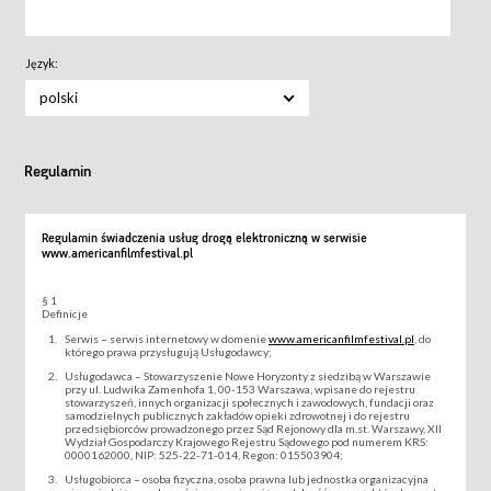
Język:
polski
Regulamin
Regulamin świadczenia usług drogą elektroniczną w serwisie
www.americanfilmfestival.pl
§ 1
Definicje
Serwis – serwis internetowy w domenie
www.americanfilmfestival.pl
, do
którego prawa przysługują Usługodawcy;
Usługodawca – Stowarzyszenie Nowe Horyzonty z siedzibą w Warszawie
przy ul. Ludwika Zamenhofa 1, 00-153 Warszawa, wpisane do rejestru
stowarzyszeń, innych organizacji społecznych i zawodowych, fundacji oraz
samodzielnych publicznych zakładów opieki zdrowotnej i do rejestru
przedsiębiorców prowadzonego przez Sąd Rejonowy dla m.st. Warszawy, XII
Wydział Gospodarczy Krajowego Rejestru Sądowego pod numerem KRS:
0000162000, NIP: 525-22-71-014, Regon: 015503904;
Usługobiorca – osoba fizyczna, osoba prawna lub jednostka organizacyjna