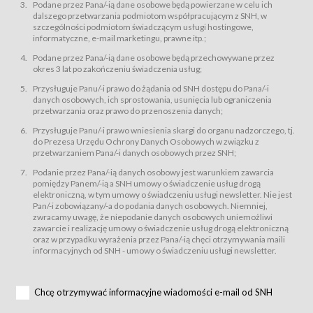
świadczy Usługi drogą elektroniczną w rozumieniu ustawy z dnia 18 lipca
Podane przez Pana/-ią dane osobowe będą powierzane w celu ich
2002 r. o świadczeniu usług drogą elektroniczną (Dz.U. z 2002 r., Nr 144, poz.
dalszego przetwarzania podmiotom współpracującym z SNH, w
1204, z późń. zm.). Usługi świadczone są nieodpłatnie.
szczególności podmiotom świadczącym usługi hostingowe,
usługę przeglądania i odczytywania przez Usługobiorców materiałów
informatyczne, e-mail marketingu, prawne itp.;
zamieszczanych w Serwisie,
Podane przez Pana/-ią dane osobowe będą przechowywane przez
usługę utrzymywania konta użytkownika w Serwisie,
okres 3 lat po zakończeniu świadczenia usług;
usługę newsletter,
Przysługuje Panu/-i prawo do żądania od SNH dostępu do Pana/-i
usługę zawierania na odległość umów nabycia Karnetów i Biletów,
danych osobowych, ich sprostowania, usunięcia lub ograniczenia
usługę zawierania na odległość umów sprzedaży w Sklepie.
przetwarzania oraz prawo do przenoszenia danych;
Usługodawca świadczy Usługi drogą elektroniczną w rozumieniu ustawy z
Przysługuje Panu/-i prawo wniesienia skargi do organu nadzorczego, tj.
dnia 18 lipca 2002 r. o świadczeniu usług drogą elektroniczną (Dz.U. z 2002
r., Nr 144, poz. 1204, z późń. zm.). Usługi świadczone są nieodpłatnie.
do Prezesa Urzędu Ochrony Danych Osobowych w związku z
przetwarzaniem Pana/-i danych osobowych przez SNH;
Na zasadach określonych w Regulaminie dostęp do Serwisu jest otwarty dla
każdego kto posiada możliwość połączenia z publiczną siecią Internet.
Podanie przez Pana/-ią danych osobowy jest warunkiem zawarcia
Usługobiorca przed rozpoczęciem korzystania z Serwisu jest zobowiązany
pomiędzy Panem/-ią a SNH umowy o świadczenie usług drogą
zapoznać się z Regulaminem. Założenie konta w Serwisie oraz zamówienie
elektroniczną, w tym umowy o świadczeniu usługi newsletter. Nie jest
usługi newsletter za pośrednictwem przeznaczonego do tego formularza
zamieszczonego na stronach Serwisu dostępnych dla wszystkich
Pan/-i zobowiązany/-a do podania danych osobowych. Niemniej,
Usługobiorców wymaga akceptacji postanowień Regulaminu.
zwracamy uwagę, że niepodanie danych osobowych uniemożliwi
Usługobiorca zobowiązany jest do przestrzegania postanowień Regulaminu
zawarcie i realizację umowy o świadczenie usług drogą elektroniczną
od chwili rozpoczęcia korzystania z Serwisu.
oraz w przypadku wyrażenia przez Pana/-ią chęci otrzymywania maili
informacyjnych od SNH - umowy o świadczeniu usługi newsletter.
Regulamin jest udostępniony Usługobiorcom nieodpłatnie za
pośrednictwem Serwisu w formie, która umożliwia jego pobranie,
utrwalenie i wydrukowanie.
§ 3
Chcę otrzymywać informacyjne wiadomości e-mail od SNH
Warunki techniczne korzystania z Usług
W celu prawidłowego i pełnego korzystania z Usług, Usługobiorcy powinni