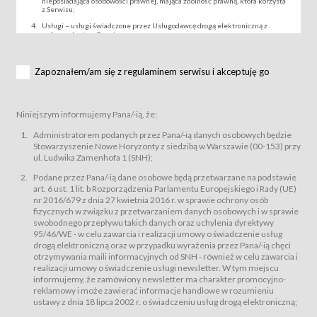
nieposiadająca osobowości prawnej, mająca zdolność prawną, która korzysta
z Serwisu;
Usługi – usługi świadczone przez Usługodawcę drogą elektroniczną z
wykorzystaniem Serwisu;
Wydarzenie – organizowany przez Usługodawcę festiwal filmowy, koncert
lub inna impreza, w której można uczestniczyć nabywając Karnet lub/i Bilet
za pośrednictwem Serwisu;
Zapoznałem/am się z regulaminem serwisu i akceptuję go
Karnety – wybrane dokumenty potwierdzające zawarcie umowy z
Usługodawcą i uprawniające do wzięcia udziału w Wydarzeniu,
przewidziane przez Usługodawcę dla danego Wydarzenia, tj. uprawniające
do uczestnictwa w seansach na festiwalach filmowych lub/i sprzedawane
Niniejszym informujemy Pana/-ią, że:
podmiotom z branży mediów i filmowej (Akredytacje);
Bilety – wybrane dokumenty potwierdzające zawarcie umowy z
Administratorem podanych przez Pana/-ią danych osobowych będzie
Usługodawcą i uprawniające do wzięcia udziału w Wydarzeniu,
Stowarzyszenie Nowe Horyzonty z siedzibą w Warszawie (00-153) przy
przewidziane przez Usługodawcę dla danego Wydarzenia, tj. uprawniające
ul. Ludwika Zamenhofa 1 (SNH);
do uczestnictwa w wielu albo w pojedynczych seansach filmowych,
wydarzeniach specjalnych i koncertach;
Podane przez Pana/-ią dane osobowe będą przetwarzane na podstawie
Sklep – sklep internetowy prowadzony przez Usługodawcę w Serwisie;
art. 6 ust. 1 lit. b Rozporządzenia Parlamentu Europejskiego i Rady (UE)
Regulamin – niniejszy regulamin.
nr 2016/679 z dnia 27 kwietnia 2016 r. w sprawie ochrony osób
fizycznych w związku z przetwarzaniem danych osobowych i w sprawie
§ 2
swobodnego przepływu takich danych oraz uchylenia dyrektywy
Postanowienia ogólne
95/46/WE - w celu zawarcia i realizacji umowy o świadczenie usług
Regulamin określa zasady:
drogą elektroniczną oraz w przypadku wyrażenia przez Pana/-ią chęci
świadczenia Usługobiorcom Usług przez Usługodawcę, z
otrzymywania maili informacyjnych od SNH - również w celu zawarcia i
zastrzeżeniem usług, o których mowa w ust. 2 pkt. 4 i 5 poniżej, których
realizacji umowy o świadczenie usługi newsletter. W tym miejscu
zasady świadczenia precyzują odrębne regulaminy,
informujemy, że zamówiony newsletter ma charakter promocyjno-
przetwarzania przez Usługodawcę danych osobowych Usługobiorców
reklamowy i może zawierać informacje handlowe w rozumieniu
będących osobami fizycznymi.
ustawy z dnia 18 lipca 2002 r. o świadczeniu usług drogą elektroniczną;
Usługodawca świadczy w szczególności następujące Usługi:Usługodawca