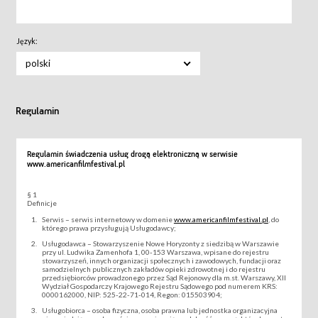
Język:
polski
Regulamin
Regulamin świadczenia usług drogą elektroniczną w serwisie
www.americanfilmfestival.pl
§ 1
Definicje
Serwis – serwis internetowy w domenie
www.americanfilmfestival.pl
, do
którego prawa przysługują Usługodawcy;
Usługodawca – Stowarzyszenie Nowe Horyzonty z siedzibą w Warszawie
przy ul. Ludwika Zamenhofa 1, 00-153 Warszawa, wpisane do rejestru
stowarzyszeń, innych organizacji społecznych i zawodowych, fundacji oraz
samodzielnych publicznych zakładów opieki zdrowotnej i do rejestru
przedsiębiorców prowadzonego przez Sąd Rejonowy dla m.st. Warszawy, XII
Wydział Gospodarczy Krajowego Rejestru Sądowego pod numerem KRS:
0000162000, NIP: 525-22-71-014, Regon: 015503904;
Usługobiorca – osoba fizyczna, osoba prawna lub jednostka organizacyjna