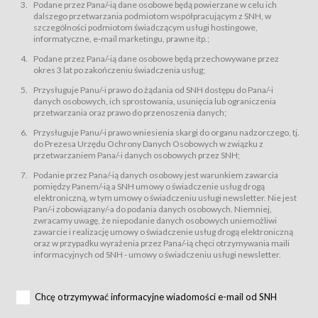
świadczy Usługi drogą elektroniczną w rozumieniu ustawy z dnia 18 lipca
Podane przez Pana/-ią dane osobowe będą powierzane w celu ich
2002 r. o świadczeniu usług drogą elektroniczną (Dz.U. z 2002 r., Nr 144, poz.
dalszego przetwarzania podmiotom współpracującym z SNH, w
1204, z późń. zm.). Usługi świadczone są nieodpłatnie.
szczególności podmiotom świadczącym usługi hostingowe,
usługę przeglądania i odczytywania przez Usługobiorców materiałów
informatyczne, e-mail marketingu, prawne itp.;
zamieszczanych w Serwisie,
Podane przez Pana/-ią dane osobowe będą przechowywane przez
usługę utrzymywania konta użytkownika w Serwisie,
okres 3 lat po zakończeniu świadczenia usług;
usługę newsletter,
Przysługuje Panu/-i prawo do żądania od SNH dostępu do Pana/-i
usługę zawierania na odległość umów nabycia Karnetów i Biletów,
danych osobowych, ich sprostowania, usunięcia lub ograniczenia
usługę zawierania na odległość umów sprzedaży w Sklepie.
przetwarzania oraz prawo do przenoszenia danych;
Usługodawca świadczy Usługi drogą elektroniczną w rozumieniu ustawy z
Przysługuje Panu/-i prawo wniesienia skargi do organu nadzorczego, tj.
dnia 18 lipca 2002 r. o świadczeniu usług drogą elektroniczną (Dz.U. z 2002
r., Nr 144, poz. 1204, z późń. zm.). Usługi świadczone są nieodpłatnie.
do Prezesa Urzędu Ochrony Danych Osobowych w związku z
przetwarzaniem Pana/-i danych osobowych przez SNH;
Na zasadach określonych w Regulaminie dostęp do Serwisu jest otwarty dla
każdego kto posiada możliwość połączenia z publiczną siecią Internet.
Podanie przez Pana/-ią danych osobowy jest warunkiem zawarcia
Usługobiorca przed rozpoczęciem korzystania z Serwisu jest zobowiązany
pomiędzy Panem/-ią a SNH umowy o świadczenie usług drogą
zapoznać się z Regulaminem. Założenie konta w Serwisie oraz zamówienie
elektroniczną, w tym umowy o świadczeniu usługi newsletter. Nie jest
usługi newsletter za pośrednictwem przeznaczonego do tego formularza
zamieszczonego na stronach Serwisu dostępnych dla wszystkich
Pan/-i zobowiązany/-a do podania danych osobowych. Niemniej,
Usługobiorców wymaga akceptacji postanowień Regulaminu.
zwracamy uwagę, że niepodanie danych osobowych uniemożliwi
Usługobiorca zobowiązany jest do przestrzegania postanowień Regulaminu
zawarcie i realizację umowy o świadczenie usług drogą elektroniczną
od chwili rozpoczęcia korzystania z Serwisu.
oraz w przypadku wyrażenia przez Pana/-ią chęci otrzymywania maili
informacyjnych od SNH - umowy o świadczeniu usługi newsletter.
Regulamin jest udostępniony Usługobiorcom nieodpłatnie za
pośrednictwem Serwisu w formie, która umożliwia jego pobranie,
utrwalenie i wydrukowanie.
§ 3
Chcę otrzymywać informacyjne wiadomości e-mail od SNH
Warunki techniczne korzystania z Usług
W celu prawidłowego i pełnego korzystania z Usług, Usługobiorcy powinni