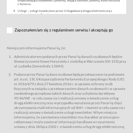
nieposiadająca osobowości prawnej, mająca zdolność prawną, która korzysta
z Serwisu;
Usługi – usługi świadczone przez Usługodawcę drogą elektroniczną z
wykorzystaniem Serwisu;
Wydarzenie – organizowany przez Usługodawcę festiwal filmowy, koncert
lub inna impreza, w której można uczestniczyć nabywając Karnet lub/i Bilet
za pośrednictwem Serwisu;
Zapoznałem/am się z regulaminem serwisu i akceptuję go
Karnety – wybrane dokumenty potwierdzające zawarcie umowy z
Usługodawcą i uprawniające do wzięcia udziału w Wydarzeniu,
przewidziane przez Usługodawcę dla danego Wydarzenia, tj. uprawniające
do uczestnictwa w seansach na festiwalach filmowych lub/i sprzedawane
Niniejszym informujemy Pana/-ią, że:
podmiotom z branży mediów i filmowej (Akredytacje);
Bilety – wybrane dokumenty potwierdzające zawarcie umowy z
Administratorem podanych przez Pana/-ią danych osobowych będzie
Usługodawcą i uprawniające do wzięcia udziału w Wydarzeniu,
Stowarzyszenie Nowe Horyzonty z siedzibą w Warszawie (00-153) przy
przewidziane przez Usługodawcę dla danego Wydarzenia, tj. uprawniające
ul. Ludwika Zamenhofa 1 (SNH);
do uczestnictwa w wielu albo w pojedynczych seansach filmowych,
wydarzeniach specjalnych i koncertach;
Podane przez Pana/-ią dane osobowe będą przetwarzane na podstawie
Sklep – sklep internetowy prowadzony przez Usługodawcę w Serwisie;
art. 6 ust. 1 lit. b Rozporządzenia Parlamentu Europejskiego i Rady (UE)
Regulamin – niniejszy regulamin.
nr 2016/679 z dnia 27 kwietnia 2016 r. w sprawie ochrony osób
fizycznych w związku z przetwarzaniem danych osobowych i w sprawie
§ 2
swobodnego przepływu takich danych oraz uchylenia dyrektywy
Postanowienia ogólne
95/46/WE - w celu zawarcia i realizacji umowy o świadczenie usług
Regulamin określa zasady:
drogą elektroniczną oraz w przypadku wyrażenia przez Pana/-ią chęci
świadczenia Usługobiorcom Usług przez Usługodawcę, z
otrzymywania maili informacyjnych od SNH - również w celu zawarcia i
zastrzeżeniem usług, o których mowa w ust. 2 pkt. 4 i 5 poniżej, których
realizacji umowy o świadczenie usługi newsletter. W tym miejscu
zasady świadczenia precyzują odrębne regulaminy,
informujemy, że zamówiony newsletter ma charakter promocyjno-
przetwarzania przez Usługodawcę danych osobowych Usługobiorców
reklamowy i może zawierać informacje handlowe w rozumieniu
będących osobami fizycznymi.
ustawy z dnia 18 lipca 2002 r. o świadczeniu usług drogą elektroniczną;
Usługodawca świadczy w szczególności następujące Usługi:Usługodawca