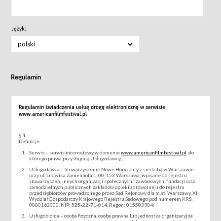
Język:
polski
Regulamin
Regulamin świadczenia usług drogą elektroniczną w serwisie
www.americanfilmfestival.pl
§ 1
Definicje
Serwis – serwis internetowy w domenie
www.americanfilmfestival.pl
, do
którego prawa przysługują Usługodawcy;
Usługodawca – Stowarzyszenie Nowe Horyzonty z siedzibą w Warszawie
przy ul. Ludwika Zamenhofa 1, 00-153 Warszawa, wpisane do rejestru
stowarzyszeń, innych organizacji społecznych i zawodowych, fundacji oraz
samodzielnych publicznych zakładów opieki zdrowotnej i do rejestru
przedsiębiorców prowadzonego przez Sąd Rejonowy dla m.st. Warszawy, XII
Wydział Gospodarczy Krajowego Rejestru Sądowego pod numerem KRS:
0000162000, NIP: 525-22-71-014, Regon: 015503904;
Usługobiorca – osoba fizyczna, osoba prawna lub jednostka organizacyjna