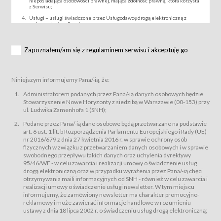
nieposiadająca osobowości prawnej, mająca zdolność prawną, która korzysta
z Serwisu;
Usługi – usługi świadczone przez Usługodawcę drogą elektroniczną z
wykorzystaniem Serwisu;
Wydarzenie – organizowany przez Usługodawcę festiwal filmowy, koncert
lub inna impreza, w której można uczestniczyć nabywając Karnet lub/i Bilet
za pośrednictwem Serwisu;
Zapoznałem/am się z regulaminem serwisu i akceptuję go
Karnety – wybrane dokumenty potwierdzające zawarcie umowy z
Usługodawcą i uprawniające do wzięcia udziału w Wydarzeniu,
przewidziane przez Usługodawcę dla danego Wydarzenia, tj. uprawniające
do uczestnictwa w seansach na festiwalach filmowych lub/i sprzedawane
Niniejszym informujemy Pana/-ią, że:
podmiotom z branży mediów i filmowej (Akredytacje);
Bilety – wybrane dokumenty potwierdzające zawarcie umowy z
Administratorem podanych przez Pana/-ią danych osobowych będzie
Usługodawcą i uprawniające do wzięcia udziału w Wydarzeniu,
Stowarzyszenie Nowe Horyzonty z siedzibą w Warszawie (00-153) przy
przewidziane przez Usługodawcę dla danego Wydarzenia, tj. uprawniające
ul. Ludwika Zamenhofa 1 (SNH);
do uczestnictwa w wielu albo w pojedynczych seansach filmowych,
wydarzeniach specjalnych i koncertach;
Podane przez Pana/-ią dane osobowe będą przetwarzane na podstawie
Sklep – sklep internetowy prowadzony przez Usługodawcę w Serwisie;
art. 6 ust. 1 lit. b Rozporządzenia Parlamentu Europejskiego i Rady (UE)
Regulamin – niniejszy regulamin.
nr 2016/679 z dnia 27 kwietnia 2016 r. w sprawie ochrony osób
fizycznych w związku z przetwarzaniem danych osobowych i w sprawie
§ 2
swobodnego przepływu takich danych oraz uchylenia dyrektywy
Postanowienia ogólne
95/46/WE - w celu zawarcia i realizacji umowy o świadczenie usług
Regulamin określa zasady:
drogą elektroniczną oraz w przypadku wyrażenia przez Pana/-ią chęci
świadczenia Usługobiorcom Usług przez Usługodawcę, z
otrzymywania maili informacyjnych od SNH - również w celu zawarcia i
zastrzeżeniem usług, o których mowa w ust. 2 pkt. 4 i 5 poniżej, których
realizacji umowy o świadczenie usługi newsletter. W tym miejscu
zasady świadczenia precyzują odrębne regulaminy,
informujemy, że zamówiony newsletter ma charakter promocyjno-
przetwarzania przez Usługodawcę danych osobowych Usługobiorców
reklamowy i może zawierać informacje handlowe w rozumieniu
będących osobami fizycznymi.
ustawy z dnia 18 lipca 2002 r. o świadczeniu usług drogą elektroniczną;
Usługodawca świadczy w szczególności następujące Usługi:Usługodawca