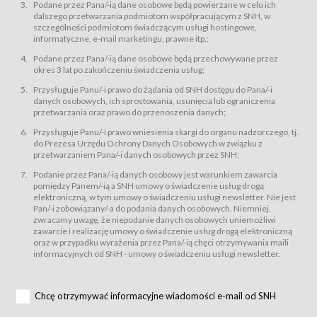
świadczy Usługi drogą elektroniczną w rozumieniu ustawy z dnia 18 lipca
Podane przez Pana/-ią dane osobowe będą powierzane w celu ich
2002 r. o świadczeniu usług drogą elektroniczną (Dz.U. z 2002 r., Nr 144, poz.
dalszego przetwarzania podmiotom współpracującym z SNH, w
1204, z późń. zm.). Usługi świadczone są nieodpłatnie.
szczególności podmiotom świadczącym usługi hostingowe,
usługę przeglądania i odczytywania przez Usługobiorców materiałów
informatyczne, e-mail marketingu, prawne itp.;
zamieszczanych w Serwisie,
Podane przez Pana/-ią dane osobowe będą przechowywane przez
usługę utrzymywania konta użytkownika w Serwisie,
okres 3 lat po zakończeniu świadczenia usług;
usługę newsletter,
Przysługuje Panu/-i prawo do żądania od SNH dostępu do Pana/-i
usługę zawierania na odległość umów nabycia Karnetów i Biletów,
danych osobowych, ich sprostowania, usunięcia lub ograniczenia
usługę zawierania na odległość umów sprzedaży w Sklepie.
przetwarzania oraz prawo do przenoszenia danych;
Usługodawca świadczy Usługi drogą elektroniczną w rozumieniu ustawy z
Przysługuje Panu/-i prawo wniesienia skargi do organu nadzorczego, tj.
dnia 18 lipca 2002 r. o świadczeniu usług drogą elektroniczną (Dz.U. z 2002
r., Nr 144, poz. 1204, z późń. zm.). Usługi świadczone są nieodpłatnie.
do Prezesa Urzędu Ochrony Danych Osobowych w związku z
przetwarzaniem Pana/-i danych osobowych przez SNH;
Na zasadach określonych w Regulaminie dostęp do Serwisu jest otwarty dla
każdego kto posiada możliwość połączenia z publiczną siecią Internet.
Podanie przez Pana/-ią danych osobowy jest warunkiem zawarcia
Usługobiorca przed rozpoczęciem korzystania z Serwisu jest zobowiązany
pomiędzy Panem/-ią a SNH umowy o świadczenie usług drogą
zapoznać się z Regulaminem. Założenie konta w Serwisie oraz zamówienie
elektroniczną, w tym umowy o świadczeniu usługi newsletter. Nie jest
usługi newsletter za pośrednictwem przeznaczonego do tego formularza
zamieszczonego na stronach Serwisu dostępnych dla wszystkich
Pan/-i zobowiązany/-a do podania danych osobowych. Niemniej,
Usługobiorców wymaga akceptacji postanowień Regulaminu.
zwracamy uwagę, że niepodanie danych osobowych uniemożliwi
Usługobiorca zobowiązany jest do przestrzegania postanowień Regulaminu
zawarcie i realizację umowy o świadczenie usług drogą elektroniczną
od chwili rozpoczęcia korzystania z Serwisu.
oraz w przypadku wyrażenia przez Pana/-ią chęci otrzymywania maili
informacyjnych od SNH - umowy o świadczeniu usługi newsletter.
Regulamin jest udostępniony Usługobiorcom nieodpłatnie za
pośrednictwem Serwisu w formie, która umożliwia jego pobranie,
utrwalenie i wydrukowanie.
§ 3
Chcę otrzymywać informacyjne wiadomości e-mail od SNH
Warunki techniczne korzystania z Usług
W celu prawidłowego i pełnego korzystania z Usług, Usługobiorcy powinni