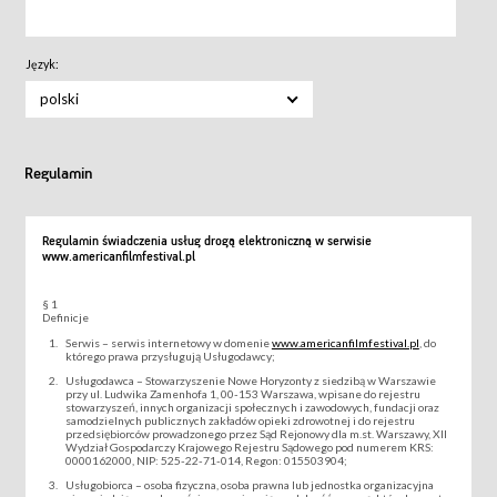
Język:
polski
Regulamin
Regulamin świadczenia usług drogą elektroniczną w serwisie
www.americanfilmfestival.pl
§ 1
Definicje
Serwis – serwis internetowy w domenie
www.americanfilmfestival.pl
, do
którego prawa przysługują Usługodawcy;
Usługodawca – Stowarzyszenie Nowe Horyzonty z siedzibą w Warszawie
przy ul. Ludwika Zamenhofa 1, 00-153 Warszawa, wpisane do rejestru
stowarzyszeń, innych organizacji społecznych i zawodowych, fundacji oraz
samodzielnych publicznych zakładów opieki zdrowotnej i do rejestru
przedsiębiorców prowadzonego przez Sąd Rejonowy dla m.st. Warszawy, XII
Wydział Gospodarczy Krajowego Rejestru Sądowego pod numerem KRS:
0000162000, NIP: 525-22-71-014, Regon: 015503904;
Usługobiorca – osoba fizyczna, osoba prawna lub jednostka organizacyjna