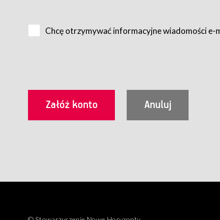
Na zasadach określonych w Regulaminie dostęp do Serwis
Internet.
Chcę otrzymywać informacyjne wiadomości e-
Usługobiorca przed rozpoczęciem korzystania z Serwisu 
zamówienie usługi newsletter za pośrednictwem przezn
dla wszystkich Usługobiorców wymaga akceptacji post
Usługobiorca zobowiązany jest do przestrzegania postan
Regulamin jest udostępniony Usługobiorcom nieodpłatni
utrwalenie i wydrukowanie.
§ 3
Warunki techniczne korzystania z Usług
W celu prawidłowego i pełnego korzystania z Usług, U
urządzeniem mającym dostęp do sieci Internet;
przeglądarką Firefox 8.0 lub wyższą, Chrome 11 lub 
parametrach.
Korzystanie ze wszystkich aplikacji Serwisu może być uz
§ 4
Zawarcie umowy o świadczenie Usług
© Stowarzyszenie Nowe Horyzonty