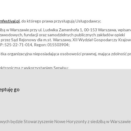
festival.pl
, do którego prawa przysługują Usługodawcy;
bą w Warszawie przy ul. Ludwika Zamenhofa 1, 00-153 Warszawa, wpisan
i zawodowych, fundacji oraz samodzielnych publicznych zakładów opieki
 przez Sąd Rejonowy dla m.st. Warszawy, XII Wydział Gospodarczy Krajo
P: 525-22-71-014, Regon: 015503904;
stka organizacyjna nieposiadająca osobowości prawnej, mająca zdolność p
ektroniczną z wykorzystaniem Serwisu;
filmowy, koncert lub inna impreza, w której można uczestniczyć nabywają
eptuję go
umowy z Usługodawcą i uprawniające do wzięcia udziału w Wydarzeniu,
tj. uprawniające do uczestnictwa w seansach na festiwalach filmowych lu
edytacje);
owy z Usługodawcą i uprawniające do wzięcia udziału w Wydarzeniu,
 tj. uprawniające do uczestnictwa w wielu albo w pojedynczych seansach
wych będzie Stowarzyszenie Nowe Horyzonty z siedzibą w Warszawie
ę w Serwisie;