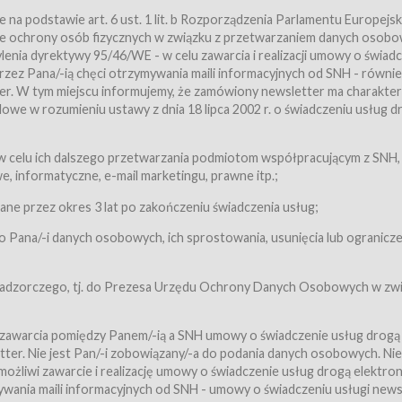
a podstawie art. 6 ust. 1 lit. b Rozporządzenia Parlamentu Europejsk
awie ochrony osób fizycznych w związku z przetwarzaniem danych osobo
nia dyrektywy 95/46/WE - w celu zawarcia i realizacji umowy o świad
zez Pana/-ią chęci otrzymywania maili informacyjnych od SNH - równie
tter. W tym miejscu informujemy, że zamówiony newsletter ma charakter
we w rozumieniu ustawy z dnia 18 lipca 2002 r. o świadczeniu usług d
 z zastrzeżeniem usług, o których mowa w ust. 2 pkt. 4 i 5 poniżej, któr
 celu ich dalszego przetwarzania podmiotom współpracującym z SNH,
ch Usługobiorców będących osobami fizycznymi.
 informatyczne, e-mail marketingu, prawne itp.;
ugi:Usługodawca świadczy Usługi drogą elektroniczną w rozumieniu usta
czną (Dz.U. z 2002 r., Nr 144, poz. 1204, z późń. zm.). Usługi świadczone są
e przez okres 3 lat po zakończeniu świadczenia usług;
 Pana/-i danych osobowych, ich sprostowania, usunięcia lub ogranicze
orców materiałów zamieszczanych w Serwisie,
,
 nadzorczego, tj. do Prezesa Urzędu Ochrony Danych Osobowych w zwi
tów i Biletów,
 zawarcia pomiędzy Panem/-ią a SNH umowy o świadczenie usług drogą
ter. Nie jest Pan/-i zobowiązany/-a do podania danych osobowych. Nie
klepie.
liwi zawarcie i realizację umowy o świadczenie usług drogą elektron
mieniu ustawy z dnia 18 lipca 2002 r. o świadczeniu usług drogą elektron
ywania maili informacyjnych od SNH - umowy o świadczeniu usługi news
świadczone są nieodpłatnie.