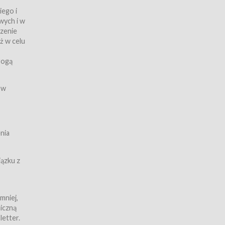
iego i
wych i w
czenie
ż w celu
rogą
ych
 w
wy z
nia
ązku z
mniej,
iczną
iczną
letter.