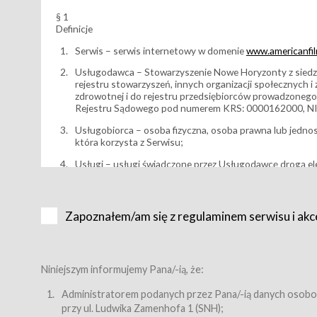
§ 1
Definicje
Serwis – serwis internetowy w domenie
www.americanfilm
Usługodawca – Stowarzyszenie Nowe Horyzonty z siedzi
rejestru stowarzyszeń, innych organizacji społecznych 
zdrowotnej i do rejestru przedsiębiorców prowadzonego
Rejestru Sądowego pod numerem KRS: 0000162000, NI
Usługobiorca – osoba fizyczna, osoba prawna lub jedno
która korzysta z Serwisu;
Usługi – usługi świadczone przez Usługodawcę drogą el
Wydarzenie – organizowany przez Usługodawcę festiwal 
Karnet lub/i Bilet za pośrednictwem Serwisu;
Zapoznałem/am się z regulaminem serwisu i akc
Karnety – wybrane dokumenty potwierdzające zawarcie 
przewidziane przez Usługodawcę dla danego Wydarzenia, 
sprzedawane podmiotom z branży mediów i filmowej (Akr
Bilety – wybrane dokumenty potwierdzające zawarcie um
Niniejszym informujemy Pana/-ią, że:
przewidziane przez Usługodawcę dla danego Wydarzenia,
filmowych, wydarzeniach specjalnych i koncertach;
Administratorem podanych przez Pana/-ią danych osobo
przy ul. Ludwika Zamenhofa 1 (SNH);
Sklep – sklep internetowy prowadzony przez Usługodawc