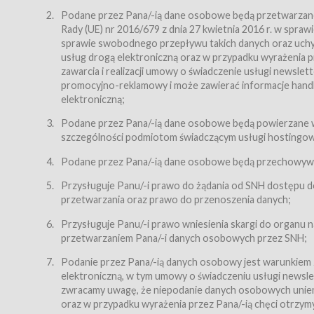
Regulamin – niniejszy regulamin.
Podane przez Pana/-ią dane osobowe będą przetwarzane n
Rady (UE) nr 2016/679 z dnia 27 kwietnia 2016 r. w spr
§ 2
sprawie swobodnego przepływu takich danych oraz uchyle
Postanowienia ogólne
usług drogą elektroniczną oraz w przypadku wyrażenia pr
Regulamin określa zasady:
zawarcia i realizacji umowy o świadczenie usługi newsle
promocyjno-reklamowy i może zawierać informacje handlo
świadczenia Usługobiorcom Usług przez Usługodawcę,
elektroniczną;
zasady świadczenia precyzują odrębne regulaminy,
Podane przez Pana/-ią dane osobowe będą powierzane w
przetwarzania przez Usługodawcę danych osobowy
szczególności podmiotom świadczącym usługi hostingowe,
Usługodawca świadczy w szczególności następujące Usł
dnia 18 lipca 2002 r. o świadczeniu usług drogą elektroni
Podane przez Pana/-ią dane osobowe będą przechowywan
nieodpłatnie.
Przysługuje Panu/-i prawo do żądania od SNH dostępu do
usługę przeglądania i odczytywania przez Usługobi
przetwarzania oraz prawo do przenoszenia danych;
usługę utrzymywania konta użytkownika w Serwisie
Przysługuje Panu/-i prawo wniesienia skargi do organu
usługę newsletter,
przetwarzaniem Pana/-i danych osobowych przez SNH;
usługę zawierania na odległość umów nabycia Karne
Podanie przez Pana/-ią danych osobowy jest warunkiem
elektroniczną, w tym umowy o świadczeniu usługi newslet
usługę zawierania na odległość umów sprzedaży w S
zwracamy uwagę, że niepodanie danych osobowych uniemoż
Usługodawca świadczy Usługi drogą elektroniczną w rozu
oraz w przypadku wyrażenia przez Pana/-ią chęci otrzym
(Dz.U. z 2002 r., Nr 144, poz. 1204, z późń. zm.). Usługi 