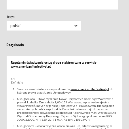
Język:
polski
Regulamin
Regulamin świadczenia usług drogą elektroniczną w serwisie
www.americanfilmfestival.pl
§ 1
Definicje
Serwis – serwis internetowy w domenie
www.americanfilmfestival.pl
, do
którego prawa przysługują Usługodawcy;
Usługodawca – Stowarzyszenie Nowe Horyzonty z siedzibą w Warszawie
przy ul. Ludwika Zamenhofa 1, 00-153 Warszawa, wpisane do rejestru
stowarzyszeń, innych organizacji społecznych i zawodowych, fundacji oraz
samodzielnych publicznych zakładów opieki zdrowotnej i do rejestru
przedsiębiorców prowadzonego przez Sąd Rejonowy dla m.st. Warszawy, XII
Wydział Gospodarczy Krajowego Rejestru Sądowego pod numerem KRS:
0000162000, NIP: 525-22-71-014, Regon: 015503904;
Usługobiorca – osoba fizyczna, osoba prawna lub jednostka organizacyjna