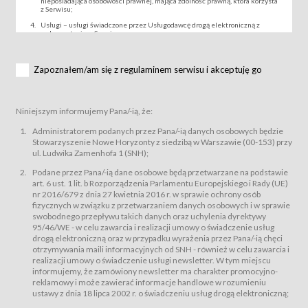
nieposiadająca osobowości prawnej, mająca zdolność prawną, która korzysta
z Serwisu;
Usługi – usługi świadczone przez Usługodawcę drogą elektroniczną z
wykorzystaniem Serwisu;
Wydarzenie – organizowany przez Usługodawcę festiwal filmowy, koncert
lub inna impreza, w której można uczestniczyć nabywając Karnet lub/i Bilet
za pośrednictwem Serwisu;
Zapoznałem/am się z regulaminem serwisu i akceptuję go
Karnety – wybrane dokumenty potwierdzające zawarcie umowy z
Usługodawcą i uprawniające do wzięcia udziału w Wydarzeniu,
przewidziane przez Usługodawcę dla danego Wydarzenia, tj. uprawniające
do uczestnictwa w seansach na festiwalach filmowych lub/i sprzedawane
Niniejszym informujemy Pana/-ią, że:
podmiotom z branży mediów i filmowej (Akredytacje);
Bilety – wybrane dokumenty potwierdzające zawarcie umowy z
Administratorem podanych przez Pana/-ią danych osobowych będzie
Usługodawcą i uprawniające do wzięcia udziału w Wydarzeniu,
Stowarzyszenie Nowe Horyzonty z siedzibą w Warszawie (00-153) przy
przewidziane przez Usługodawcę dla danego Wydarzenia, tj. uprawniające
ul. Ludwika Zamenhofa 1 (SNH);
do uczestnictwa w wielu albo w pojedynczych seansach filmowych,
wydarzeniach specjalnych i koncertach;
Podane przez Pana/-ią dane osobowe będą przetwarzane na podstawie
Sklep – sklep internetowy prowadzony przez Usługodawcę w Serwisie;
art. 6 ust. 1 lit. b Rozporządzenia Parlamentu Europejskiego i Rady (UE)
Regulamin – niniejszy regulamin.
nr 2016/679 z dnia 27 kwietnia 2016 r. w sprawie ochrony osób
fizycznych w związku z przetwarzaniem danych osobowych i w sprawie
§ 2
swobodnego przepływu takich danych oraz uchylenia dyrektywy
Postanowienia ogólne
95/46/WE - w celu zawarcia i realizacji umowy o świadczenie usług
Regulamin określa zasady:
drogą elektroniczną oraz w przypadku wyrażenia przez Pana/-ią chęci
świadczenia Usługobiorcom Usług przez Usługodawcę, z
otrzymywania maili informacyjnych od SNH - również w celu zawarcia i
zastrzeżeniem usług, o których mowa w ust. 2 pkt. 4 i 5 poniżej, których
realizacji umowy o świadczenie usługi newsletter. W tym miejscu
zasady świadczenia precyzują odrębne regulaminy,
informujemy, że zamówiony newsletter ma charakter promocyjno-
przetwarzania przez Usługodawcę danych osobowych Usługobiorców
reklamowy i może zawierać informacje handlowe w rozumieniu
będących osobami fizycznymi.
ustawy z dnia 18 lipca 2002 r. o świadczeniu usług drogą elektroniczną;
Usługodawca świadczy w szczególności następujące Usługi:Usługodawca