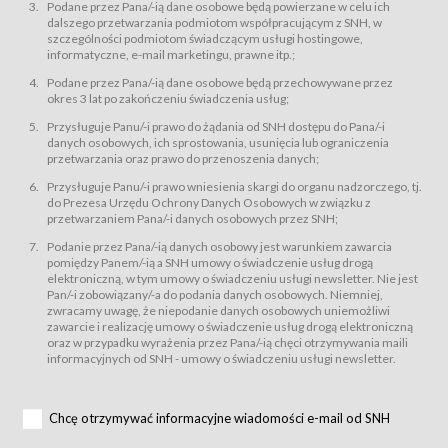
świadczy Usługi drogą elektroniczną w rozumieniu ustawy z dnia 18 lipca
Podane przez Pana/-ią dane osobowe będą powierzane w celu ich
2002 r. o świadczeniu usług drogą elektroniczną (Dz.U. z 2002 r., Nr 144, poz.
dalszego przetwarzania podmiotom współpracującym z SNH, w
1204, z późń. zm.). Usługi świadczone są nieodpłatnie.
szczególności podmiotom świadczącym usługi hostingowe,
usługę przeglądania i odczytywania przez Usługobiorców materiałów
informatyczne, e-mail marketingu, prawne itp.;
zamieszczanych w Serwisie,
Podane przez Pana/-ią dane osobowe będą przechowywane przez
usługę utrzymywania konta użytkownika w Serwisie,
okres 3 lat po zakończeniu świadczenia usług;
usługę newsletter,
Przysługuje Panu/-i prawo do żądania od SNH dostępu do Pana/-i
usługę zawierania na odległość umów nabycia Karnetów i Biletów,
danych osobowych, ich sprostowania, usunięcia lub ograniczenia
usługę zawierania na odległość umów sprzedaży w Sklepie.
przetwarzania oraz prawo do przenoszenia danych;
Usługodawca świadczy Usługi drogą elektroniczną w rozumieniu ustawy z
Przysługuje Panu/-i prawo wniesienia skargi do organu nadzorczego, tj.
dnia 18 lipca 2002 r. o świadczeniu usług drogą elektroniczną (Dz.U. z 2002
r., Nr 144, poz. 1204, z późń. zm.). Usługi świadczone są nieodpłatnie.
do Prezesa Urzędu Ochrony Danych Osobowych w związku z
przetwarzaniem Pana/-i danych osobowych przez SNH;
Na zasadach określonych w Regulaminie dostęp do Serwisu jest otwarty dla
każdego kto posiada możliwość połączenia z publiczną siecią Internet.
Podanie przez Pana/-ią danych osobowy jest warunkiem zawarcia
Usługobiorca przed rozpoczęciem korzystania z Serwisu jest zobowiązany
pomiędzy Panem/-ią a SNH umowy o świadczenie usług drogą
zapoznać się z Regulaminem. Założenie konta w Serwisie oraz zamówienie
elektroniczną, w tym umowy o świadczeniu usługi newsletter. Nie jest
usługi newsletter za pośrednictwem przeznaczonego do tego formularza
zamieszczonego na stronach Serwisu dostępnych dla wszystkich
Pan/-i zobowiązany/-a do podania danych osobowych. Niemniej,
Usługobiorców wymaga akceptacji postanowień Regulaminu.
zwracamy uwagę, że niepodanie danych osobowych uniemożliwi
Usługobiorca zobowiązany jest do przestrzegania postanowień Regulaminu
zawarcie i realizację umowy o świadczenie usług drogą elektroniczną
od chwili rozpoczęcia korzystania z Serwisu.
oraz w przypadku wyrażenia przez Pana/-ią chęci otrzymywania maili
informacyjnych od SNH - umowy o świadczeniu usługi newsletter.
Regulamin jest udostępniony Usługobiorcom nieodpłatnie za
pośrednictwem Serwisu w formie, która umożliwia jego pobranie,
utrwalenie i wydrukowanie.
§ 3
Chcę otrzymywać informacyjne wiadomości e-mail od SNH
Warunki techniczne korzystania z Usług
W celu prawidłowego i pełnego korzystania z Usług, Usługobiorcy powinni