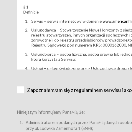
§ 1
Definicje
Serwis – serwis internetowy w domenie
www.americanfilm
Usługodawca – Stowarzyszenie Nowe Horyzonty z siedzi
rejestru stowarzyszeń, innych organizacji społecznych 
zdrowotnej i do rejestru przedsiębiorców prowadzonego
Rejestru Sądowego pod numerem KRS: 0000162000, NI
Usługobiorca – osoba fizyczna, osoba prawna lub jedno
która korzysta z Serwisu;
Usługi – usługi świadczone przez Usługodawcę drogą el
Wydarzenie – organizowany przez Usługodawcę festiwal 
Karnet lub/i Bilet za pośrednictwem Serwisu;
Zapoznałem/am się z regulaminem serwisu i akc
Karnety – wybrane dokumenty potwierdzające zawarcie 
przewidziane przez Usługodawcę dla danego Wydarzenia, 
sprzedawane podmiotom z branży mediów i filmowej (Akr
Bilety – wybrane dokumenty potwierdzające zawarcie um
Niniejszym informujemy Pana/-ią, że:
przewidziane przez Usługodawcę dla danego Wydarzenia,
filmowych, wydarzeniach specjalnych i koncertach;
Administratorem podanych przez Pana/-ią danych osobo
przy ul. Ludwika Zamenhofa 1 (SNH);
Sklep – sklep internetowy prowadzony przez Usługodawc