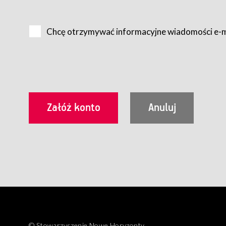
Na zasadach określonych w Regulaminie dostęp do Serwis
Internet.
Chcę otrzymywać informacyjne wiadomości e-
Usługobiorca przed rozpoczęciem korzystania z Serwisu 
zamówienie usługi newsletter za pośrednictwem przezn
dla wszystkich Usługobiorców wymaga akceptacji post
Usługobiorca zobowiązany jest do przestrzegania postan
Regulamin jest udostępniony Usługobiorcom nieodpłatni
utrwalenie i wydrukowanie.
§ 3
Warunki techniczne korzystania z Usług
W celu prawidłowego i pełnego korzystania z Usług, U
urządzeniem mającym dostęp do sieci Internet;
przeglądarką Firefox 8.0 lub wyższą, Chrome 11 lub 
parametrach.
Korzystanie ze wszystkich aplikacji Serwisu może być uz
§ 4
Zawarcie umowy o świadczenie Usług
© Stowarzyszenie Nowe Horyzonty