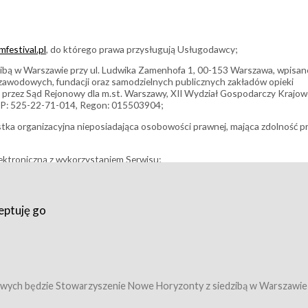
festival.pl
, do którego prawa przysługują Usługodawcy;
bą w Warszawie przy ul. Ludwika Zamenhofa 1, 00-153 Warszawa, wpisan
i zawodowych, fundacji oraz samodzielnych publicznych zakładów opieki
 przez Sąd Rejonowy dla m.st. Warszawy, XII Wydział Gospodarczy Krajo
P: 525-22-71-014, Regon: 015503904;
stka organizacyjna nieposiadająca osobowości prawnej, mająca zdolność p
ektroniczną z wykorzystaniem Serwisu;
filmowy, koncert lub inna impreza, w której można uczestniczyć nabywają
eptuję go
umowy z Usługodawcą i uprawniające do wzięcia udziału w Wydarzeniu,
tj. uprawniające do uczestnictwa w seansach na festiwalach filmowych lu
edytacje);
owy z Usługodawcą i uprawniające do wzięcia udziału w Wydarzeniu,
 tj. uprawniające do uczestnictwa w wielu albo w pojedynczych seansach
wych będzie Stowarzyszenie Nowe Horyzonty z siedzibą w Warszawie
ę w Serwisie;