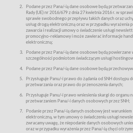
Regulamin – niniejszy regulamin.
Podane przez Pana/-ią dane osobowe będą przetwarzane n
Rady (UE) nr 2016/679 z dnia 27 kwietnia 2016 r. w spr
§ 2
sprawie swobodnego przepływu takich danych oraz uchyle
Postanowienia ogólne
usług drogą elektroniczną oraz w przypadku wyrażenia pr
Regulamin określa zasady:
zawarcia i realizacji umowy o świadczenie usługi newsle
promocyjno-reklamowy i może zawierać informacje handlo
świadczenia Usługobiorcom Usług przez Usługodawcę,
elektroniczną;
zasady świadczenia precyzują odrębne regulaminy,
Podane przez Pana/-ią dane osobowe będą powierzane w
przetwarzania przez Usługodawcę danych osobowy
szczególności podmiotom świadczącym usługi hostingowe,
Usługodawca świadczy w szczególności następujące Usł
dnia 18 lipca 2002 r. o świadczeniu usług drogą elektroni
Podane przez Pana/-ią dane osobowe będą przechowywan
nieodpłatnie.
Przysługuje Panu/-i prawo do żądania od SNH dostępu do
usługę przeglądania i odczytywania przez Usługobi
przetwarzania oraz prawo do przenoszenia danych;
usługę utrzymywania konta użytkownika w Serwisie
Przysługuje Panu/-i prawo wniesienia skargi do organu
usługę newsletter,
przetwarzaniem Pana/-i danych osobowych przez SNH;
usługę zawierania na odległość umów nabycia Karne
Podanie przez Pana/-ią danych osobowy jest warunkiem
elektroniczną, w tym umowy o świadczeniu usługi newslet
usługę zawierania na odległość umów sprzedaży w S
zwracamy uwagę, że niepodanie danych osobowych uniemoż
Usługodawca świadczy Usługi drogą elektroniczną w rozu
oraz w przypadku wyrażenia przez Pana/-ią chęci otrzym
(Dz.U. z 2002 r., Nr 144, poz. 1204, z późń. zm.). Usługi 