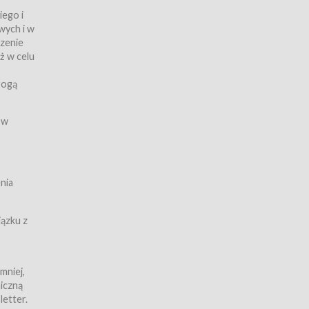
iego i
wych i w
czenie
ż w celu
rogą
ych
 w
wy z
nia
ązku z
mniej,
iczną
iczną
letter.