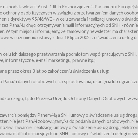
a podstawie art. 6 ust. 1 lit. b Rozporządzenia Parlamentu Europejsk
awie ochrony osób fizycznych w związku z przetwarzaniem danych osobo
nia dyrektywy 95/46/WE - w celu zawarcia i realizacji umowy o świad
zez Pana/-ią chęci otrzymywania maili informacyjnych od SNH - równie
tter. W tym miejscu informujemy, że zamówiony newsletter ma charakter
we w rozumieniu ustawy z dnia 18 lipca 2002 r. o świadczeniu usług d
 z zastrzeżeniem usług, o których mowa w ust. 2 pkt. 4 i 5 poniżej, któr
 celu ich dalszego przetwarzania podmiotom współpracującym z SNH,
ch Usługobiorców będących osobami fizycznymi.
 informatyczne, e-mail marketingu, prawne itp.;
ugi:Usługodawca świadczy Usługi drogą elektroniczną w rozumieniu usta
czną (Dz.U. z 2002 r., Nr 144, poz. 1204, z późń. zm.). Usługi świadczone są
e przez okres 3 lat po zakończeniu świadczenia usług;
 Pana/-i danych osobowych, ich sprostowania, usunięcia lub ogranicze
orców materiałów zamieszczanych w Serwisie,
,
 nadzorczego, tj. do Prezesa Urzędu Ochrony Danych Osobowych w zwi
tów i Biletów,
 zawarcia pomiędzy Panem/-ią a SNH umowy o świadczenie usług drogą
ter. Nie jest Pan/-i zobowiązany/-a do podania danych osobowych. Nie
klepie.
liwi zawarcie i realizację umowy o świadczenie usług drogą elektron
mieniu ustawy z dnia 18 lipca 2002 r. o świadczeniu usług drogą elektron
ywania maili informacyjnych od SNH - umowy o świadczeniu usługi news
świadczone są nieodpłatnie.