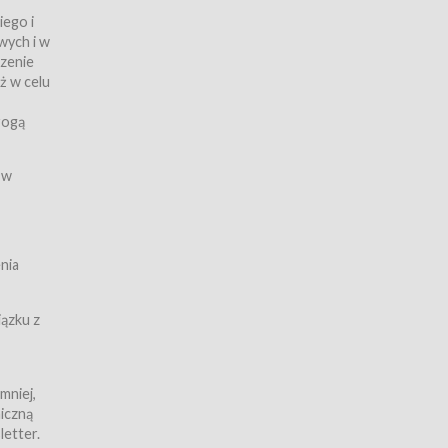
iego i
wych i w
czenie
ż w celu
rogą
ych
 w
wy z
nia
ązku z
mniej,
iczną
iczną
letter.