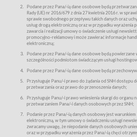
Regulamin – niniejszy regulamin.
Podane przez Pana/-ią dane osobowe będą przetwarzane n
Rady (UE) nr 2016/679 z dnia 27 kwietnia 2016 r. w spr
§ 2
sprawie swobodnego przepływu takich danych oraz uchyle
Postanowienia ogólne
usług drogą elektroniczną oraz w przypadku wyrażenia pr
Regulamin określa zasady:
zawarcia i realizacji umowy o świadczenie usługi newsle
promocyjno-reklamowy i może zawierać informacje handlo
świadczenia Usługobiorcom Usług przez Usługodawcę,
elektroniczną;
zasady świadczenia precyzują odrębne regulaminy,
Podane przez Pana/-ią dane osobowe będą powierzane w
przetwarzania przez Usługodawcę danych osobowy
szczególności podmiotom świadczącym usługi hostingowe,
Usługodawca świadczy w szczególności następujące Usł
dnia 18 lipca 2002 r. o świadczeniu usług drogą elektroni
Podane przez Pana/-ią dane osobowe będą przechowywan
nieodpłatnie.
Przysługuje Panu/-i prawo do żądania od SNH dostępu do
usługę przeglądania i odczytywania przez Usługobi
przetwarzania oraz prawo do przenoszenia danych;
usługę utrzymywania konta użytkownika w Serwisie
Przysługuje Panu/-i prawo wniesienia skargi do organu
usługę newsletter,
przetwarzaniem Pana/-i danych osobowych przez SNH;
usługę zawierania na odległość umów nabycia Karne
Podanie przez Pana/-ią danych osobowy jest warunkiem
elektroniczną, w tym umowy o świadczeniu usługi newslet
usługę zawierania na odległość umów sprzedaży w S
zwracamy uwagę, że niepodanie danych osobowych uniemoż
Usługodawca świadczy Usługi drogą elektroniczną w rozu
oraz w przypadku wyrażenia przez Pana/-ią chęci otrzym
(Dz.U. z 2002 r., Nr 144, poz. 1204, z późń. zm.). Usługi 