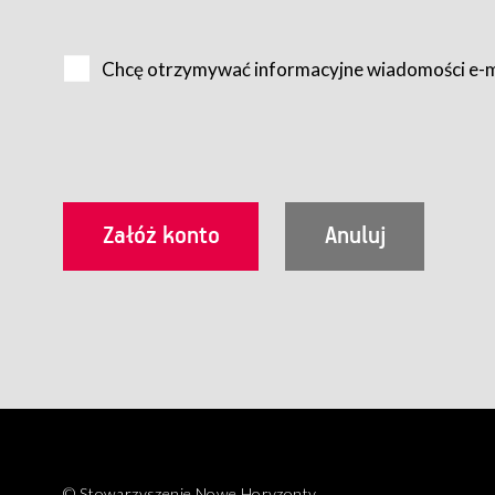
Na zasadach określonych w Regulaminie dostęp do Serwis
Internet.
Chcę otrzymywać informacyjne wiadomości e-
Usługobiorca przed rozpoczęciem korzystania z Serwisu 
zamówienie usługi newsletter za pośrednictwem przezn
dla wszystkich Usługobiorców wymaga akceptacji post
Usługobiorca zobowiązany jest do przestrzegania postan
Regulamin jest udostępniony Usługobiorcom nieodpłatni
utrwalenie i wydrukowanie.
§ 3
Warunki techniczne korzystania z Usług
W celu prawidłowego i pełnego korzystania z Usług, U
urządzeniem mającym dostęp do sieci Internet;
przeglądarką Firefox 8.0 lub wyższą, Chrome 11 lub 
parametrach.
Korzystanie ze wszystkich aplikacji Serwisu może być uz
§ 4
Zawarcie umowy o świadczenie Usług
© Stowarzyszenie Nowe Horyzonty