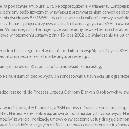
a podstawie art. 6 ust. 1 lit. b Rozporządzenia Parlamentu Europejsk
awie ochrony osób fizycznych w związku z przetwarzaniem danych osobo
nia dyrektywy 95/46/WE - w celu zawarcia i realizacji umowy o świad
zez Pana/-ią chęci otrzymywania maili informacyjnych od SNH - równie
tter. W tym miejscu informujemy, że zamówiony newsletter ma charakter
we w rozumieniu ustawy z dnia 18 lipca 2002 r. o świadczeniu usług d
 z zastrzeżeniem usług, o których mowa w ust. 2 pkt. 4 i 5 poniżej, któr
 celu ich dalszego przetwarzania podmiotom współpracującym z SNH,
ch Usługobiorców będących osobami fizycznymi.
 informatyczne, e-mail marketingu, prawne itp.;
ugi:Usługodawca świadczy Usługi drogą elektroniczną w rozumieniu usta
czną (Dz.U. z 2002 r., Nr 144, poz. 1204, z późń. zm.). Usługi świadczone są
e przez okres 3 lat po zakończeniu świadczenia usług;
 Pana/-i danych osobowych, ich sprostowania, usunięcia lub ogranicze
orców materiałów zamieszczanych w Serwisie,
,
 nadzorczego, tj. do Prezesa Urzędu Ochrony Danych Osobowych w zwi
tów i Biletów,
 zawarcia pomiędzy Panem/-ią a SNH umowy o świadczenie usług drogą
ter. Nie jest Pan/-i zobowiązany/-a do podania danych osobowych. Nie
klepie.
liwi zawarcie i realizację umowy o świadczenie usług drogą elektron
mieniu ustawy z dnia 18 lipca 2002 r. o świadczeniu usług drogą elektron
ywania maili informacyjnych od SNH - umowy o świadczeniu usługi news
świadczone są nieodpłatnie.