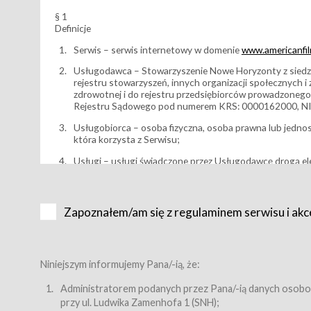
§ 1
Definicje
Serwis – serwis internetowy w domenie
www.americanfilm
Usługodawca – Stowarzyszenie Nowe Horyzonty z siedzi
rejestru stowarzyszeń, innych organizacji społecznych 
zdrowotnej i do rejestru przedsiębiorców prowadzonego
Rejestru Sądowego pod numerem KRS: 0000162000, NI
Usługobiorca – osoba fizyczna, osoba prawna lub jedno
która korzysta z Serwisu;
Usługi – usługi świadczone przez Usługodawcę drogą el
Wydarzenie – organizowany przez Usługodawcę festiwal 
Karnet lub/i Bilet za pośrednictwem Serwisu;
Zapoznałem/am się z regulaminem serwisu i akc
Karnety – wybrane dokumenty potwierdzające zawarcie 
przewidziane przez Usługodawcę dla danego Wydarzenia, 
sprzedawane podmiotom z branży mediów i filmowej (Akr
Bilety – wybrane dokumenty potwierdzające zawarcie um
Niniejszym informujemy Pana/-ią, że:
przewidziane przez Usługodawcę dla danego Wydarzenia,
filmowych, wydarzeniach specjalnych i koncertach;
Administratorem podanych przez Pana/-ią danych osobo
przy ul. Ludwika Zamenhofa 1 (SNH);
Sklep – sklep internetowy prowadzony przez Usługodawc