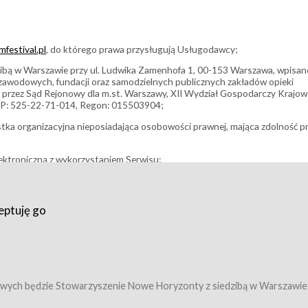
festival.pl
, do którego prawa przysługują Usługodawcy;
bą w Warszawie przy ul. Ludwika Zamenhofa 1, 00-153 Warszawa, wpisan
i zawodowych, fundacji oraz samodzielnych publicznych zakładów opieki
 przez Sąd Rejonowy dla m.st. Warszawy, XII Wydział Gospodarczy Krajo
P: 525-22-71-014, Regon: 015503904;
stka organizacyjna nieposiadająca osobowości prawnej, mająca zdolność p
ektroniczną z wykorzystaniem Serwisu;
filmowy, koncert lub inna impreza, w której można uczestniczyć nabywają
eptuję go
umowy z Usługodawcą i uprawniające do wzięcia udziału w Wydarzeniu,
tj. uprawniające do uczestnictwa w seansach na festiwalach filmowych lu
edytacje);
owy z Usługodawcą i uprawniające do wzięcia udziału w Wydarzeniu,
 tj. uprawniające do uczestnictwa w wielu albo w pojedynczych seansach
wych będzie Stowarzyszenie Nowe Horyzonty z siedzibą w Warszawie
ę w Serwisie;