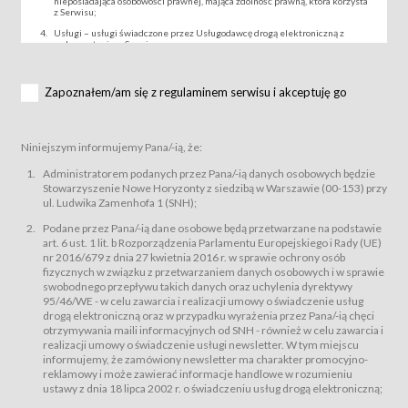
nieposiadająca osobowości prawnej, mająca zdolność prawną, która korzysta
z Serwisu;
Usługi – usługi świadczone przez Usługodawcę drogą elektroniczną z
wykorzystaniem Serwisu;
Wydarzenie – organizowany przez Usługodawcę festiwal filmowy, koncert
lub inna impreza, w której można uczestniczyć nabywając Karnet lub/i Bilet
za pośrednictwem Serwisu;
Zapoznałem/am się z regulaminem serwisu i akceptuję go
Karnety – wybrane dokumenty potwierdzające zawarcie umowy z
Usługodawcą i uprawniające do wzięcia udziału w Wydarzeniu,
przewidziane przez Usługodawcę dla danego Wydarzenia, tj. uprawniające
do uczestnictwa w seansach na festiwalach filmowych lub/i sprzedawane
Niniejszym informujemy Pana/-ią, że:
podmiotom z branży mediów i filmowej (Akredytacje);
Bilety – wybrane dokumenty potwierdzające zawarcie umowy z
Administratorem podanych przez Pana/-ią danych osobowych będzie
Usługodawcą i uprawniające do wzięcia udziału w Wydarzeniu,
Stowarzyszenie Nowe Horyzonty z siedzibą w Warszawie (00-153) przy
przewidziane przez Usługodawcę dla danego Wydarzenia, tj. uprawniające
ul. Ludwika Zamenhofa 1 (SNH);
do uczestnictwa w wielu albo w pojedynczych seansach filmowych,
wydarzeniach specjalnych i koncertach;
Podane przez Pana/-ią dane osobowe będą przetwarzane na podstawie
Sklep – sklep internetowy prowadzony przez Usługodawcę w Serwisie;
art. 6 ust. 1 lit. b Rozporządzenia Parlamentu Europejskiego i Rady (UE)
Regulamin – niniejszy regulamin.
nr 2016/679 z dnia 27 kwietnia 2016 r. w sprawie ochrony osób
fizycznych w związku z przetwarzaniem danych osobowych i w sprawie
§ 2
swobodnego przepływu takich danych oraz uchylenia dyrektywy
Postanowienia ogólne
95/46/WE - w celu zawarcia i realizacji umowy o świadczenie usług
Regulamin określa zasady:
drogą elektroniczną oraz w przypadku wyrażenia przez Pana/-ią chęci
świadczenia Usługobiorcom Usług przez Usługodawcę, z
otrzymywania maili informacyjnych od SNH - również w celu zawarcia i
zastrzeżeniem usług, o których mowa w ust. 2 pkt. 4 i 5 poniżej, których
realizacji umowy o świadczenie usługi newsletter. W tym miejscu
zasady świadczenia precyzują odrębne regulaminy,
informujemy, że zamówiony newsletter ma charakter promocyjno-
przetwarzania przez Usługodawcę danych osobowych Usługobiorców
reklamowy i może zawierać informacje handlowe w rozumieniu
będących osobami fizycznymi.
ustawy z dnia 18 lipca 2002 r. o świadczeniu usług drogą elektroniczną;
Usługodawca świadczy w szczególności następujące Usługi:Usługodawca