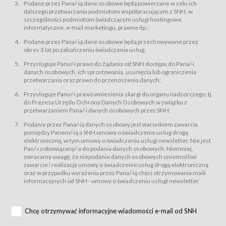
świadczy Usługi drogą elektroniczną w rozumieniu ustawy z dnia 18 lipca
Podane przez Pana/-ią dane osobowe będą powierzane w celu ich
2002 r. o świadczeniu usług drogą elektroniczną (Dz.U. z 2002 r., Nr 144, poz.
dalszego przetwarzania podmiotom współpracującym z SNH, w
1204, z późń. zm.). Usługi świadczone są nieodpłatnie.
szczególności podmiotom świadczącym usługi hostingowe,
usługę przeglądania i odczytywania przez Usługobiorców materiałów
informatyczne, e-mail marketingu, prawne itp.;
zamieszczanych w Serwisie,
Podane przez Pana/-ią dane osobowe będą przechowywane przez
usługę utrzymywania konta użytkownika w Serwisie,
okres 3 lat po zakończeniu świadczenia usług;
usługę newsletter,
Przysługuje Panu/-i prawo do żądania od SNH dostępu do Pana/-i
usługę zawierania na odległość umów nabycia Karnetów i Biletów,
danych osobowych, ich sprostowania, usunięcia lub ograniczenia
usługę zawierania na odległość umów sprzedaży w Sklepie.
przetwarzania oraz prawo do przenoszenia danych;
Usługodawca świadczy Usługi drogą elektroniczną w rozumieniu ustawy z
Przysługuje Panu/-i prawo wniesienia skargi do organu nadzorczego, tj.
dnia 18 lipca 2002 r. o świadczeniu usług drogą elektroniczną (Dz.U. z 2002
r., Nr 144, poz. 1204, z późń. zm.). Usługi świadczone są nieodpłatnie.
do Prezesa Urzędu Ochrony Danych Osobowych w związku z
przetwarzaniem Pana/-i danych osobowych przez SNH;
Na zasadach określonych w Regulaminie dostęp do Serwisu jest otwarty dla
każdego kto posiada możliwość połączenia z publiczną siecią Internet.
Podanie przez Pana/-ią danych osobowy jest warunkiem zawarcia
Usługobiorca przed rozpoczęciem korzystania z Serwisu jest zobowiązany
pomiędzy Panem/-ią a SNH umowy o świadczenie usług drogą
zapoznać się z Regulaminem. Założenie konta w Serwisie oraz zamówienie
elektroniczną, w tym umowy o świadczeniu usługi newsletter. Nie jest
usługi newsletter za pośrednictwem przeznaczonego do tego formularza
zamieszczonego na stronach Serwisu dostępnych dla wszystkich
Pan/-i zobowiązany/-a do podania danych osobowych. Niemniej,
Usługobiorców wymaga akceptacji postanowień Regulaminu.
zwracamy uwagę, że niepodanie danych osobowych uniemożliwi
Usługobiorca zobowiązany jest do przestrzegania postanowień Regulaminu
zawarcie i realizację umowy o świadczenie usług drogą elektroniczną
od chwili rozpoczęcia korzystania z Serwisu.
oraz w przypadku wyrażenia przez Pana/-ią chęci otrzymywania maili
informacyjnych od SNH - umowy o świadczeniu usługi newsletter.
Regulamin jest udostępniony Usługobiorcom nieodpłatnie za
pośrednictwem Serwisu w formie, która umożliwia jego pobranie,
utrwalenie i wydrukowanie.
§ 3
Chcę otrzymywać informacyjne wiadomości e-mail od SNH
Warunki techniczne korzystania z Usług
W celu prawidłowego i pełnego korzystania z Usług, Usługobiorcy powinni