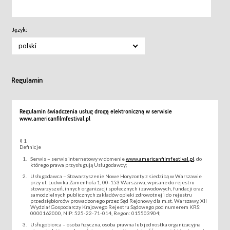
Język:
polski
Regulamin
Regulamin świadczenia usług drogą elektroniczną w serwisie
www.americanfilmfestival.pl
§ 1
Definicje
Serwis – serwis internetowy w domenie
www.americanfilmfestival.pl
, do
którego prawa przysługują Usługodawcy;
Usługodawca – Stowarzyszenie Nowe Horyzonty z siedzibą w Warszawie
przy ul. Ludwika Zamenhofa 1, 00-153 Warszawa, wpisane do rejestru
stowarzyszeń, innych organizacji społecznych i zawodowych, fundacji oraz
samodzielnych publicznych zakładów opieki zdrowotnej i do rejestru
przedsiębiorców prowadzonego przez Sąd Rejonowy dla m.st. Warszawy, XII
Wydział Gospodarczy Krajowego Rejestru Sądowego pod numerem KRS:
0000162000, NIP: 525-22-71-014, Regon: 015503904;
Usługobiorca – osoba fizyczna, osoba prawna lub jednostka organizacyjna