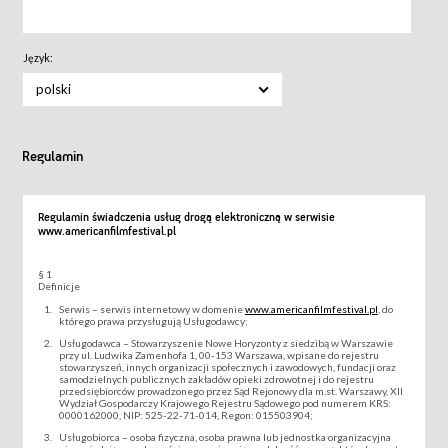
Język:
polski
Regulamin
Regulamin świadczenia usług drogą elektroniczną w serwisie
www.americanfilmfestival.pl
§ 1
Definicje
Serwis – serwis internetowy w domenie
www.americanfilmfestival.pl
, do
którego prawa przysługują Usługodawcy;
Usługodawca – Stowarzyszenie Nowe Horyzonty z siedzibą w Warszawie
przy ul. Ludwika Zamenhofa 1, 00-153 Warszawa, wpisane do rejestru
stowarzyszeń, innych organizacji społecznych i zawodowych, fundacji oraz
samodzielnych publicznych zakładów opieki zdrowotnej i do rejestru
przedsiębiorców prowadzonego przez Sąd Rejonowy dla m.st. Warszawy, XII
Wydział Gospodarczy Krajowego Rejestru Sądowego pod numerem KRS:
0000162000, NIP: 525-22-71-014, Regon: 015503904;
Usługobiorca – osoba fizyczna, osoba prawna lub jednostka organizacyjna