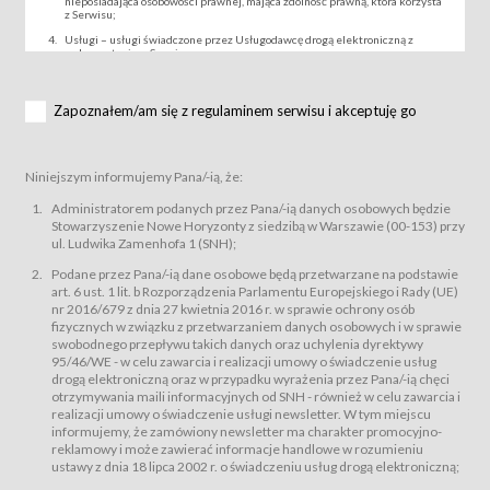
nieposiadająca osobowości prawnej, mająca zdolność prawną, która korzysta
z Serwisu;
Usługi – usługi świadczone przez Usługodawcę drogą elektroniczną z
wykorzystaniem Serwisu;
Wydarzenie – organizowany przez Usługodawcę festiwal filmowy, koncert
lub inna impreza, w której można uczestniczyć nabywając Karnet lub/i Bilet
za pośrednictwem Serwisu;
Zapoznałem/am się z regulaminem serwisu i akceptuję go
Karnety – wybrane dokumenty potwierdzające zawarcie umowy z
Usługodawcą i uprawniające do wzięcia udziału w Wydarzeniu,
przewidziane przez Usługodawcę dla danego Wydarzenia, tj. uprawniające
do uczestnictwa w seansach na festiwalach filmowych lub/i sprzedawane
Niniejszym informujemy Pana/-ią, że:
podmiotom z branży mediów i filmowej (Akredytacje);
Bilety – wybrane dokumenty potwierdzające zawarcie umowy z
Administratorem podanych przez Pana/-ią danych osobowych będzie
Usługodawcą i uprawniające do wzięcia udziału w Wydarzeniu,
Stowarzyszenie Nowe Horyzonty z siedzibą w Warszawie (00-153) przy
przewidziane przez Usługodawcę dla danego Wydarzenia, tj. uprawniające
ul. Ludwika Zamenhofa 1 (SNH);
do uczestnictwa w wielu albo w pojedynczych seansach filmowych,
wydarzeniach specjalnych i koncertach;
Podane przez Pana/-ią dane osobowe będą przetwarzane na podstawie
Sklep – sklep internetowy prowadzony przez Usługodawcę w Serwisie;
art. 6 ust. 1 lit. b Rozporządzenia Parlamentu Europejskiego i Rady (UE)
Regulamin – niniejszy regulamin.
nr 2016/679 z dnia 27 kwietnia 2016 r. w sprawie ochrony osób
fizycznych w związku z przetwarzaniem danych osobowych i w sprawie
§ 2
swobodnego przepływu takich danych oraz uchylenia dyrektywy
Postanowienia ogólne
95/46/WE - w celu zawarcia i realizacji umowy o świadczenie usług
Regulamin określa zasady:
drogą elektroniczną oraz w przypadku wyrażenia przez Pana/-ią chęci
świadczenia Usługobiorcom Usług przez Usługodawcę, z
otrzymywania maili informacyjnych od SNH - również w celu zawarcia i
zastrzeżeniem usług, o których mowa w ust. 2 pkt. 4 i 5 poniżej, których
realizacji umowy o świadczenie usługi newsletter. W tym miejscu
zasady świadczenia precyzują odrębne regulaminy,
informujemy, że zamówiony newsletter ma charakter promocyjno-
przetwarzania przez Usługodawcę danych osobowych Usługobiorców
reklamowy i może zawierać informacje handlowe w rozumieniu
będących osobami fizycznymi.
ustawy z dnia 18 lipca 2002 r. o świadczeniu usług drogą elektroniczną;
Usługodawca świadczy w szczególności następujące Usługi:Usługodawca