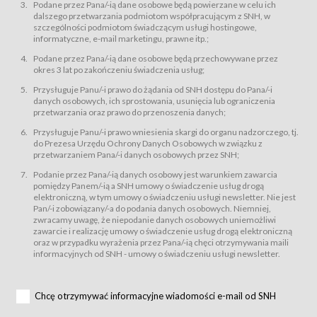
świadczy Usługi drogą elektroniczną w rozumieniu ustawy z dnia 18 lipca
Podane przez Pana/-ią dane osobowe będą powierzane w celu ich
2002 r. o świadczeniu usług drogą elektroniczną (Dz.U. z 2002 r., Nr 144, poz.
dalszego przetwarzania podmiotom współpracującym z SNH, w
1204, z późń. zm.). Usługi świadczone są nieodpłatnie.
szczególności podmiotom świadczącym usługi hostingowe,
usługę przeglądania i odczytywania przez Usługobiorców materiałów
informatyczne, e-mail marketingu, prawne itp.;
zamieszczanych w Serwisie,
Podane przez Pana/-ią dane osobowe będą przechowywane przez
usługę utrzymywania konta użytkownika w Serwisie,
okres 3 lat po zakończeniu świadczenia usług;
usługę newsletter,
Przysługuje Panu/-i prawo do żądania od SNH dostępu do Pana/-i
usługę zawierania na odległość umów nabycia Karnetów i Biletów,
danych osobowych, ich sprostowania, usunięcia lub ograniczenia
usługę zawierania na odległość umów sprzedaży w Sklepie.
przetwarzania oraz prawo do przenoszenia danych;
Usługodawca świadczy Usługi drogą elektroniczną w rozumieniu ustawy z
Przysługuje Panu/-i prawo wniesienia skargi do organu nadzorczego, tj.
dnia 18 lipca 2002 r. o świadczeniu usług drogą elektroniczną (Dz.U. z 2002
r., Nr 144, poz. 1204, z późń. zm.). Usługi świadczone są nieodpłatnie.
do Prezesa Urzędu Ochrony Danych Osobowych w związku z
przetwarzaniem Pana/-i danych osobowych przez SNH;
Na zasadach określonych w Regulaminie dostęp do Serwisu jest otwarty dla
każdego kto posiada możliwość połączenia z publiczną siecią Internet.
Podanie przez Pana/-ią danych osobowy jest warunkiem zawarcia
Usługobiorca przed rozpoczęciem korzystania z Serwisu jest zobowiązany
pomiędzy Panem/-ią a SNH umowy o świadczenie usług drogą
zapoznać się z Regulaminem. Założenie konta w Serwisie oraz zamówienie
elektroniczną, w tym umowy o świadczeniu usługi newsletter. Nie jest
usługi newsletter za pośrednictwem przeznaczonego do tego formularza
zamieszczonego na stronach Serwisu dostępnych dla wszystkich
Pan/-i zobowiązany/-a do podania danych osobowych. Niemniej,
Usługobiorców wymaga akceptacji postanowień Regulaminu.
zwracamy uwagę, że niepodanie danych osobowych uniemożliwi
Usługobiorca zobowiązany jest do przestrzegania postanowień Regulaminu
zawarcie i realizację umowy o świadczenie usług drogą elektroniczną
od chwili rozpoczęcia korzystania z Serwisu.
oraz w przypadku wyrażenia przez Pana/-ią chęci otrzymywania maili
informacyjnych od SNH - umowy o świadczeniu usługi newsletter.
Regulamin jest udostępniony Usługobiorcom nieodpłatnie za
pośrednictwem Serwisu w formie, która umożliwia jego pobranie,
utrwalenie i wydrukowanie.
§ 3
Chcę otrzymywać informacyjne wiadomości e-mail od SNH
Warunki techniczne korzystania z Usług
W celu prawidłowego i pełnego korzystania z Usług, Usługobiorcy powinni