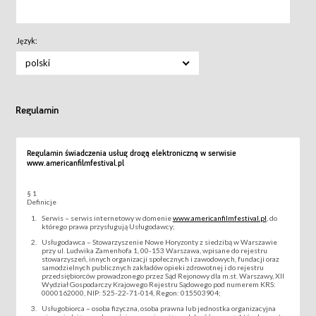
Język:
polski
Regulamin
Regulamin świadczenia usług drogą elektroniczną w serwisie
www.americanfilmfestival.pl
§ 1
Definicje
Serwis – serwis internetowy w domenie
www.americanfilmfestival.pl
, do
którego prawa przysługują Usługodawcy;
Usługodawca – Stowarzyszenie Nowe Horyzonty z siedzibą w Warszawie
przy ul. Ludwika Zamenhofa 1, 00-153 Warszawa, wpisane do rejestru
stowarzyszeń, innych organizacji społecznych i zawodowych, fundacji oraz
samodzielnych publicznych zakładów opieki zdrowotnej i do rejestru
przedsiębiorców prowadzonego przez Sąd Rejonowy dla m.st. Warszawy, XII
Wydział Gospodarczy Krajowego Rejestru Sądowego pod numerem KRS:
0000162000, NIP: 525-22-71-014, Regon: 015503904;
Usługobiorca – osoba fizyczna, osoba prawna lub jednostka organizacyjna