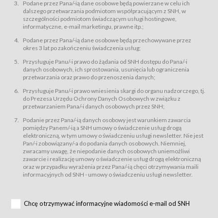
świadczy Usługi drogą elektroniczną w rozumieniu ustawy z dnia 18 lipca
Podane przez Pana/-ią dane osobowe będą powierzane w celu ich
2002 r. o świadczeniu usług drogą elektroniczną (Dz.U. z 2002 r., Nr 144, poz.
dalszego przetwarzania podmiotom współpracującym z SNH, w
1204, z późń. zm.). Usługi świadczone są nieodpłatnie.
szczególności podmiotom świadczącym usługi hostingowe,
usługę przeglądania i odczytywania przez Usługobiorców materiałów
informatyczne, e-mail marketingu, prawne itp.;
zamieszczanych w Serwisie,
Podane przez Pana/-ią dane osobowe będą przechowywane przez
usługę utrzymywania konta użytkownika w Serwisie,
okres 3 lat po zakończeniu świadczenia usług;
usługę newsletter,
Przysługuje Panu/-i prawo do żądania od SNH dostępu do Pana/-i
usługę zawierania na odległość umów nabycia Karnetów i Biletów,
danych osobowych, ich sprostowania, usunięcia lub ograniczenia
usługę zawierania na odległość umów sprzedaży w Sklepie.
przetwarzania oraz prawo do przenoszenia danych;
Usługodawca świadczy Usługi drogą elektroniczną w rozumieniu ustawy z
Przysługuje Panu/-i prawo wniesienia skargi do organu nadzorczego, tj.
dnia 18 lipca 2002 r. o świadczeniu usług drogą elektroniczną (Dz.U. z 2002
r., Nr 144, poz. 1204, z późń. zm.). Usługi świadczone są nieodpłatnie.
do Prezesa Urzędu Ochrony Danych Osobowych w związku z
przetwarzaniem Pana/-i danych osobowych przez SNH;
Na zasadach określonych w Regulaminie dostęp do Serwisu jest otwarty dla
każdego kto posiada możliwość połączenia z publiczną siecią Internet.
Podanie przez Pana/-ią danych osobowy jest warunkiem zawarcia
Usługobiorca przed rozpoczęciem korzystania z Serwisu jest zobowiązany
pomiędzy Panem/-ią a SNH umowy o świadczenie usług drogą
zapoznać się z Regulaminem. Założenie konta w Serwisie oraz zamówienie
elektroniczną, w tym umowy o świadczeniu usługi newsletter. Nie jest
usługi newsletter za pośrednictwem przeznaczonego do tego formularza
zamieszczonego na stronach Serwisu dostępnych dla wszystkich
Pan/-i zobowiązany/-a do podania danych osobowych. Niemniej,
Usługobiorców wymaga akceptacji postanowień Regulaminu.
zwracamy uwagę, że niepodanie danych osobowych uniemożliwi
Usługobiorca zobowiązany jest do przestrzegania postanowień Regulaminu
zawarcie i realizację umowy o świadczenie usług drogą elektroniczną
od chwili rozpoczęcia korzystania z Serwisu.
oraz w przypadku wyrażenia przez Pana/-ią chęci otrzymywania maili
informacyjnych od SNH - umowy o świadczeniu usługi newsletter.
Regulamin jest udostępniony Usługobiorcom nieodpłatnie za
pośrednictwem Serwisu w formie, która umożliwia jego pobranie,
utrwalenie i wydrukowanie.
§ 3
Chcę otrzymywać informacyjne wiadomości e-mail od SNH
Warunki techniczne korzystania z Usług
W celu prawidłowego i pełnego korzystania z Usług, Usługobiorcy powinni