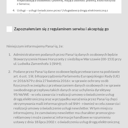
nieposiadająca osobowości prawnej, mająca zdolność prawną, która korzysta
z Serwisu;
Usługi – usługi świadczone przez Usługodawcę drogą elektroniczną z
wykorzystaniem Serwisu;
Wydarzenie – organizowany przez Usługodawcę festiwal filmowy, koncert
lub inna impreza, w której można uczestniczyć nabywając Karnet lub/i Bilet
za pośrednictwem Serwisu;
Zapoznałem/am się z regulaminem serwisu i akceptuję go
Karnety – wybrane dokumenty potwierdzające zawarcie umowy z
Usługodawcą i uprawniające do wzięcia udziału w Wydarzeniu,
przewidziane przez Usługodawcę dla danego Wydarzenia, tj. uprawniające
do uczestnictwa w seansach na festiwalach filmowych lub/i sprzedawane
Niniejszym informujemy Pana/-ią, że:
podmiotom z branży mediów i filmowej (Akredytacje);
Bilety – wybrane dokumenty potwierdzające zawarcie umowy z
Administratorem podanych przez Pana/-ią danych osobowych będzie
Usługodawcą i uprawniające do wzięcia udziału w Wydarzeniu,
Stowarzyszenie Nowe Horyzonty z siedzibą w Warszawie (00-153) przy
przewidziane przez Usługodawcę dla danego Wydarzenia, tj. uprawniające
ul. Ludwika Zamenhofa 1 (SNH);
do uczestnictwa w wielu albo w pojedynczych seansach filmowych,
wydarzeniach specjalnych i koncertach;
Podane przez Pana/-ią dane osobowe będą przetwarzane na podstawie
Sklep – sklep internetowy prowadzony przez Usługodawcę w Serwisie;
art. 6 ust. 1 lit. b Rozporządzenia Parlamentu Europejskiego i Rady (UE)
Regulamin – niniejszy regulamin.
nr 2016/679 z dnia 27 kwietnia 2016 r. w sprawie ochrony osób
fizycznych w związku z przetwarzaniem danych osobowych i w sprawie
§ 2
swobodnego przepływu takich danych oraz uchylenia dyrektywy
Postanowienia ogólne
95/46/WE - w celu zawarcia i realizacji umowy o świadczenie usług
Regulamin określa zasady:
drogą elektroniczną oraz w przypadku wyrażenia przez Pana/-ią chęci
świadczenia Usługobiorcom Usług przez Usługodawcę, z
otrzymywania maili informacyjnych od SNH - również w celu zawarcia i
zastrzeżeniem usług, o których mowa w ust. 2 pkt. 4 i 5 poniżej, których
realizacji umowy o świadczenie usługi newsletter. W tym miejscu
zasady świadczenia precyzują odrębne regulaminy,
informujemy, że zamówiony newsletter ma charakter promocyjno-
przetwarzania przez Usługodawcę danych osobowych Usługobiorców
reklamowy i może zawierać informacje handlowe w rozumieniu
będących osobami fizycznymi.
ustawy z dnia 18 lipca 2002 r. o świadczeniu usług drogą elektroniczną;
Usługodawca świadczy w szczególności następujące Usługi:Usługodawca