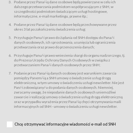
świadczy Usługi drogą elektroniczną w rozumieniu ustawy z dnia 18 lipca
Podane przez Pana/-ią dane osobowe będą powierzane w celu ich
2002 r. o świadczeniu usług drogą elektroniczną (Dz.U. z 2002 r., Nr 144, poz.
dalszego przetwarzania podmiotom współpracującym z SNH, w
1204, z późń. zm.). Usługi świadczone są nieodpłatnie.
szczególności podmiotom świadczącym usługi hostingowe,
usługę przeglądania i odczytywania przez Usługobiorców materiałów
informatyczne, e-mail marketingu, prawne itp.;
zamieszczanych w Serwisie,
Podane przez Pana/-ią dane osobowe będą przechowywane przez
usługę utrzymywania konta użytkownika w Serwisie,
okres 3 lat po zakończeniu świadczenia usług;
usługę newsletter,
Przysługuje Panu/-i prawo do żądania od SNH dostępu do Pana/-i
usługę zawierania na odległość umów nabycia Karnetów i Biletów,
danych osobowych, ich sprostowania, usunięcia lub ograniczenia
usługę zawierania na odległość umów sprzedaży w Sklepie.
przetwarzania oraz prawo do przenoszenia danych;
Usługodawca świadczy Usługi drogą elektroniczną w rozumieniu ustawy z
Przysługuje Panu/-i prawo wniesienia skargi do organu nadzorczego, tj.
dnia 18 lipca 2002 r. o świadczeniu usług drogą elektroniczną (Dz.U. z 2002
r., Nr 144, poz. 1204, z późń. zm.). Usługi świadczone są nieodpłatnie.
do Prezesa Urzędu Ochrony Danych Osobowych w związku z
przetwarzaniem Pana/-i danych osobowych przez SNH;
Na zasadach określonych w Regulaminie dostęp do Serwisu jest otwarty dla
każdego kto posiada możliwość połączenia z publiczną siecią Internet.
Podanie przez Pana/-ią danych osobowy jest warunkiem zawarcia
Usługobiorca przed rozpoczęciem korzystania z Serwisu jest zobowiązany
pomiędzy Panem/-ią a SNH umowy o świadczenie usług drogą
zapoznać się z Regulaminem. Założenie konta w Serwisie oraz zamówienie
elektroniczną, w tym umowy o świadczeniu usługi newsletter. Nie jest
usługi newsletter za pośrednictwem przeznaczonego do tego formularza
zamieszczonego na stronach Serwisu dostępnych dla wszystkich
Pan/-i zobowiązany/-a do podania danych osobowych. Niemniej,
Usługobiorców wymaga akceptacji postanowień Regulaminu.
zwracamy uwagę, że niepodanie danych osobowych uniemożliwi
Usługobiorca zobowiązany jest do przestrzegania postanowień Regulaminu
zawarcie i realizację umowy o świadczenie usług drogą elektroniczną
od chwili rozpoczęcia korzystania z Serwisu.
oraz w przypadku wyrażenia przez Pana/-ią chęci otrzymywania maili
informacyjnych od SNH - umowy o świadczeniu usługi newsletter.
Regulamin jest udostępniony Usługobiorcom nieodpłatnie za
pośrednictwem Serwisu w formie, która umożliwia jego pobranie,
utrwalenie i wydrukowanie.
§ 3
Chcę otrzymywać informacyjne wiadomości e-mail od SNH
Warunki techniczne korzystania z Usług
W celu prawidłowego i pełnego korzystania z Usług, Usługobiorcy powinni