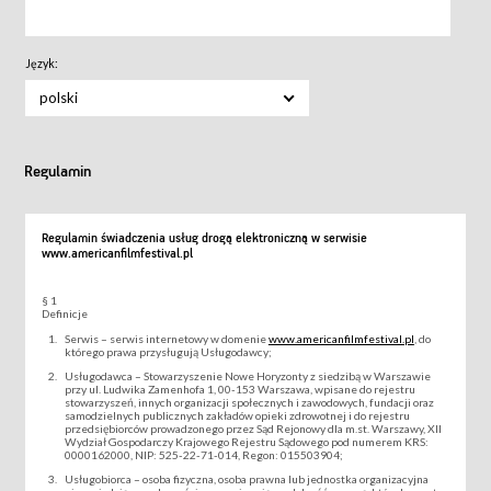
Język:
polski
Regulamin
Regulamin świadczenia usług drogą elektroniczną w serwisie
www.americanfilmfestival.pl
§ 1
Definicje
Serwis – serwis internetowy w domenie
www.americanfilmfestival.pl
, do
którego prawa przysługują Usługodawcy;
Usługodawca – Stowarzyszenie Nowe Horyzonty z siedzibą w Warszawie
przy ul. Ludwika Zamenhofa 1, 00-153 Warszawa, wpisane do rejestru
stowarzyszeń, innych organizacji społecznych i zawodowych, fundacji oraz
samodzielnych publicznych zakładów opieki zdrowotnej i do rejestru
przedsiębiorców prowadzonego przez Sąd Rejonowy dla m.st. Warszawy, XII
Wydział Gospodarczy Krajowego Rejestru Sądowego pod numerem KRS:
0000162000, NIP: 525-22-71-014, Regon: 015503904;
Usługobiorca – osoba fizyczna, osoba prawna lub jednostka organizacyjna