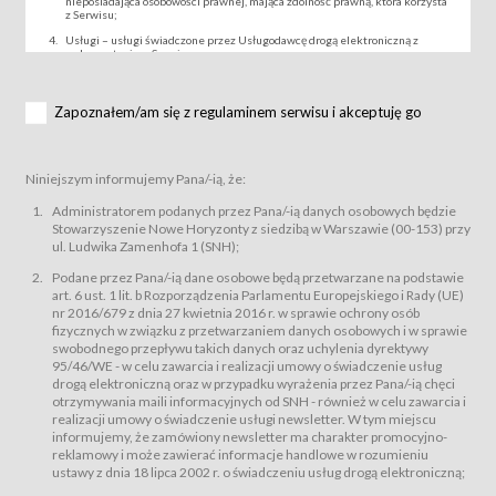
nieposiadająca osobowości prawnej, mająca zdolność prawną, która korzysta
z Serwisu;
Usługi – usługi świadczone przez Usługodawcę drogą elektroniczną z
wykorzystaniem Serwisu;
Wydarzenie – organizowany przez Usługodawcę festiwal filmowy, koncert
lub inna impreza, w której można uczestniczyć nabywając Karnet lub/i Bilet
za pośrednictwem Serwisu;
Zapoznałem/am się z regulaminem serwisu i akceptuję go
Karnety – wybrane dokumenty potwierdzające zawarcie umowy z
Usługodawcą i uprawniające do wzięcia udziału w Wydarzeniu,
przewidziane przez Usługodawcę dla danego Wydarzenia, tj. uprawniające
do uczestnictwa w seansach na festiwalach filmowych lub/i sprzedawane
Niniejszym informujemy Pana/-ią, że:
podmiotom z branży mediów i filmowej (Akredytacje);
Bilety – wybrane dokumenty potwierdzające zawarcie umowy z
Administratorem podanych przez Pana/-ią danych osobowych będzie
Usługodawcą i uprawniające do wzięcia udziału w Wydarzeniu,
Stowarzyszenie Nowe Horyzonty z siedzibą w Warszawie (00-153) przy
przewidziane przez Usługodawcę dla danego Wydarzenia, tj. uprawniające
ul. Ludwika Zamenhofa 1 (SNH);
do uczestnictwa w wielu albo w pojedynczych seansach filmowych,
wydarzeniach specjalnych i koncertach;
Podane przez Pana/-ią dane osobowe będą przetwarzane na podstawie
Sklep – sklep internetowy prowadzony przez Usługodawcę w Serwisie;
art. 6 ust. 1 lit. b Rozporządzenia Parlamentu Europejskiego i Rady (UE)
Regulamin – niniejszy regulamin.
nr 2016/679 z dnia 27 kwietnia 2016 r. w sprawie ochrony osób
fizycznych w związku z przetwarzaniem danych osobowych i w sprawie
§ 2
swobodnego przepływu takich danych oraz uchylenia dyrektywy
Postanowienia ogólne
95/46/WE - w celu zawarcia i realizacji umowy o świadczenie usług
Regulamin określa zasady:
drogą elektroniczną oraz w przypadku wyrażenia przez Pana/-ią chęci
świadczenia Usługobiorcom Usług przez Usługodawcę, z
otrzymywania maili informacyjnych od SNH - również w celu zawarcia i
zastrzeżeniem usług, o których mowa w ust. 2 pkt. 4 i 5 poniżej, których
realizacji umowy o świadczenie usługi newsletter. W tym miejscu
zasady świadczenia precyzują odrębne regulaminy,
informujemy, że zamówiony newsletter ma charakter promocyjno-
przetwarzania przez Usługodawcę danych osobowych Usługobiorców
reklamowy i może zawierać informacje handlowe w rozumieniu
będących osobami fizycznymi.
ustawy z dnia 18 lipca 2002 r. o świadczeniu usług drogą elektroniczną;
Usługodawca świadczy w szczególności następujące Usługi:Usługodawca