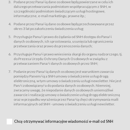
świadczy Usługi drogą elektroniczną w rozumieniu ustawy z dnia 18 lipca
Podane przez Pana/-ią dane osobowe będą powierzane w celu ich
2002 r. o świadczeniu usług drogą elektroniczną (Dz.U. z 2002 r., Nr 144, poz.
dalszego przetwarzania podmiotom współpracującym z SNH, w
1204, z późń. zm.). Usługi świadczone są nieodpłatnie.
szczególności podmiotom świadczącym usługi hostingowe,
usługę przeglądania i odczytywania przez Usługobiorców materiałów
informatyczne, e-mail marketingu, prawne itp.;
zamieszczanych w Serwisie,
Podane przez Pana/-ią dane osobowe będą przechowywane przez
usługę utrzymywania konta użytkownika w Serwisie,
okres 3 lat po zakończeniu świadczenia usług;
usługę newsletter,
Przysługuje Panu/-i prawo do żądania od SNH dostępu do Pana/-i
usługę zawierania na odległość umów nabycia Karnetów i Biletów,
danych osobowych, ich sprostowania, usunięcia lub ograniczenia
usługę zawierania na odległość umów sprzedaży w Sklepie.
przetwarzania oraz prawo do przenoszenia danych;
Usługodawca świadczy Usługi drogą elektroniczną w rozumieniu ustawy z
Przysługuje Panu/-i prawo wniesienia skargi do organu nadzorczego, tj.
dnia 18 lipca 2002 r. o świadczeniu usług drogą elektroniczną (Dz.U. z 2002
r., Nr 144, poz. 1204, z późń. zm.). Usługi świadczone są nieodpłatnie.
do Prezesa Urzędu Ochrony Danych Osobowych w związku z
przetwarzaniem Pana/-i danych osobowych przez SNH;
Na zasadach określonych w Regulaminie dostęp do Serwisu jest otwarty dla
każdego kto posiada możliwość połączenia z publiczną siecią Internet.
Podanie przez Pana/-ią danych osobowy jest warunkiem zawarcia
Usługobiorca przed rozpoczęciem korzystania z Serwisu jest zobowiązany
pomiędzy Panem/-ią a SNH umowy o świadczenie usług drogą
zapoznać się z Regulaminem. Założenie konta w Serwisie oraz zamówienie
elektroniczną, w tym umowy o świadczeniu usługi newsletter. Nie jest
usługi newsletter za pośrednictwem przeznaczonego do tego formularza
zamieszczonego na stronach Serwisu dostępnych dla wszystkich
Pan/-i zobowiązany/-a do podania danych osobowych. Niemniej,
Usługobiorców wymaga akceptacji postanowień Regulaminu.
zwracamy uwagę, że niepodanie danych osobowych uniemożliwi
Usługobiorca zobowiązany jest do przestrzegania postanowień Regulaminu
zawarcie i realizację umowy o świadczenie usług drogą elektroniczną
od chwili rozpoczęcia korzystania z Serwisu.
oraz w przypadku wyrażenia przez Pana/-ią chęci otrzymywania maili
informacyjnych od SNH - umowy o świadczeniu usługi newsletter.
Regulamin jest udostępniony Usługobiorcom nieodpłatnie za
pośrednictwem Serwisu w formie, która umożliwia jego pobranie,
utrwalenie i wydrukowanie.
§ 3
Chcę otrzymywać informacyjne wiadomości e-mail od SNH
Warunki techniczne korzystania z Usług
W celu prawidłowego i pełnego korzystania z Usług, Usługobiorcy powinni