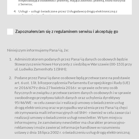
nieposiadająca osobowości prawnej, mająca zdolność prawną, która korzysta
z Serwisu;
Usługi – usługi świadczone przez Usługodawcę drogą elektroniczną z
wykorzystaniem Serwisu;
Wydarzenie – organizowany przez Usługodawcę festiwal filmowy, koncert
lub inna impreza, w której można uczestniczyć nabywając Karnet lub/i Bilet
za pośrednictwem Serwisu;
Zapoznałem/am się z regulaminem serwisu i akceptuję go
Karnety – wybrane dokumenty potwierdzające zawarcie umowy z
Usługodawcą i uprawniające do wzięcia udziału w Wydarzeniu,
przewidziane przez Usługodawcę dla danego Wydarzenia, tj. uprawniające
do uczestnictwa w seansach na festiwalach filmowych lub/i sprzedawane
Niniejszym informujemy Pana/-ią, że:
podmiotom z branży mediów i filmowej (Akredytacje);
Bilety – wybrane dokumenty potwierdzające zawarcie umowy z
Administratorem podanych przez Pana/-ią danych osobowych będzie
Usługodawcą i uprawniające do wzięcia udziału w Wydarzeniu,
Stowarzyszenie Nowe Horyzonty z siedzibą w Warszawie (00-153) przy
przewidziane przez Usługodawcę dla danego Wydarzenia, tj. uprawniające
ul. Ludwika Zamenhofa 1 (SNH);
do uczestnictwa w wielu albo w pojedynczych seansach filmowych,
wydarzeniach specjalnych i koncertach;
Podane przez Pana/-ią dane osobowe będą przetwarzane na podstawie
Sklep – sklep internetowy prowadzony przez Usługodawcę w Serwisie;
art. 6 ust. 1 lit. b Rozporządzenia Parlamentu Europejskiego i Rady (UE)
Regulamin – niniejszy regulamin.
nr 2016/679 z dnia 27 kwietnia 2016 r. w sprawie ochrony osób
fizycznych w związku z przetwarzaniem danych osobowych i w sprawie
§ 2
swobodnego przepływu takich danych oraz uchylenia dyrektywy
Postanowienia ogólne
95/46/WE - w celu zawarcia i realizacji umowy o świadczenie usług
Regulamin określa zasady:
drogą elektroniczną oraz w przypadku wyrażenia przez Pana/-ią chęci
świadczenia Usługobiorcom Usług przez Usługodawcę, z
otrzymywania maili informacyjnych od SNH - również w celu zawarcia i
zastrzeżeniem usług, o których mowa w ust. 2 pkt. 4 i 5 poniżej, których
realizacji umowy o świadczenie usługi newsletter. W tym miejscu
zasady świadczenia precyzują odrębne regulaminy,
informujemy, że zamówiony newsletter ma charakter promocyjno-
przetwarzania przez Usługodawcę danych osobowych Usługobiorców
reklamowy i może zawierać informacje handlowe w rozumieniu
będących osobami fizycznymi.
ustawy z dnia 18 lipca 2002 r. o świadczeniu usług drogą elektroniczną;
Usługodawca świadczy w szczególności następujące Usługi:Usługodawca