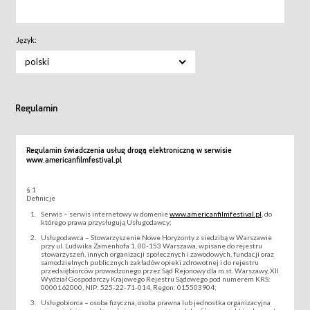
Język:
polski
Regulamin
Regulamin świadczenia usług drogą elektroniczną w serwisie
www.americanfilmfestival.pl
§ 1
Definicje
Serwis – serwis internetowy w domenie
www.americanfilmfestival.pl
, do
którego prawa przysługują Usługodawcy;
Usługodawca – Stowarzyszenie Nowe Horyzonty z siedzibą w Warszawie
przy ul. Ludwika Zamenhofa 1, 00-153 Warszawa, wpisane do rejestru
stowarzyszeń, innych organizacji społecznych i zawodowych, fundacji oraz
samodzielnych publicznych zakładów opieki zdrowotnej i do rejestru
przedsiębiorców prowadzonego przez Sąd Rejonowy dla m.st. Warszawy, XII
Wydział Gospodarczy Krajowego Rejestru Sądowego pod numerem KRS:
0000162000, NIP: 525-22-71-014, Regon: 015503904;
Usługobiorca – osoba fizyczna, osoba prawna lub jednostka organizacyjna