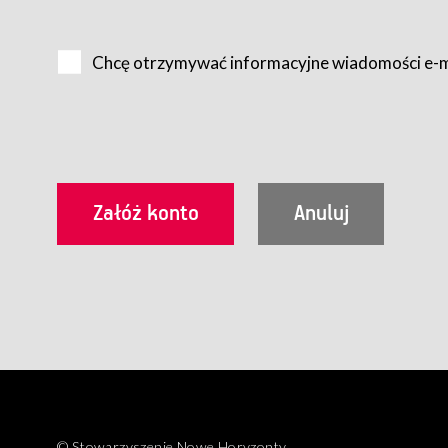
Na zasadach określonych w Regulaminie dostęp do Serwis
Internet.
Chcę otrzymywać informacyjne wiadomości e-
Usługobiorca przed rozpoczęciem korzystania z Serwisu 
zamówienie usługi newsletter za pośrednictwem przezn
dla wszystkich Usługobiorców wymaga akceptacji post
Usługobiorca zobowiązany jest do przestrzegania postan
Regulamin jest udostępniony Usługobiorcom nieodpłatni
utrwalenie i wydrukowanie.
§ 3
Warunki techniczne korzystania z Usług
W celu prawidłowego i pełnego korzystania z Usług, U
urządzeniem mającym dostęp do sieci Internet;
przeglądarką Firefox 8.0 lub wyższą, Chrome 11 lub 
parametrach.
Korzystanie ze wszystkich aplikacji Serwisu może być uz
§ 4
Zawarcie umowy o świadczenie Usług
© Stowarzyszenie Nowe Horyzonty