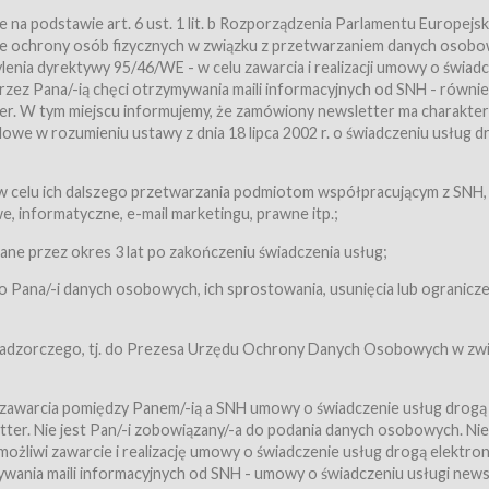
a podstawie art. 6 ust. 1 lit. b Rozporządzenia Parlamentu Europejsk
awie ochrony osób fizycznych w związku z przetwarzaniem danych osobo
nia dyrektywy 95/46/WE - w celu zawarcia i realizacji umowy o świad
zez Pana/-ią chęci otrzymywania maili informacyjnych od SNH - równie
tter. W tym miejscu informujemy, że zamówiony newsletter ma charakter
we w rozumieniu ustawy z dnia 18 lipca 2002 r. o świadczeniu usług d
 z zastrzeżeniem usług, o których mowa w ust. 2 pkt. 4 i 5 poniżej, któr
 celu ich dalszego przetwarzania podmiotom współpracującym z SNH,
ch Usługobiorców będących osobami fizycznymi.
 informatyczne, e-mail marketingu, prawne itp.;
ugi:Usługodawca świadczy Usługi drogą elektroniczną w rozumieniu usta
czną (Dz.U. z 2002 r., Nr 144, poz. 1204, z późń. zm.). Usługi świadczone są
e przez okres 3 lat po zakończeniu świadczenia usług;
 Pana/-i danych osobowych, ich sprostowania, usunięcia lub ogranicze
orców materiałów zamieszczanych w Serwisie,
,
 nadzorczego, tj. do Prezesa Urzędu Ochrony Danych Osobowych w zwi
tów i Biletów,
 zawarcia pomiędzy Panem/-ią a SNH umowy o świadczenie usług drogą
ter. Nie jest Pan/-i zobowiązany/-a do podania danych osobowych. Nie
klepie.
liwi zawarcie i realizację umowy o świadczenie usług drogą elektron
mieniu ustawy z dnia 18 lipca 2002 r. o świadczeniu usług drogą elektron
ywania maili informacyjnych od SNH - umowy o świadczeniu usługi news
świadczone są nieodpłatnie.