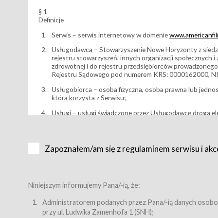
§ 1
Definicje
Serwis – serwis internetowy w domenie
www.americanfilm
Usługodawca – Stowarzyszenie Nowe Horyzonty z siedzi
rejestru stowarzyszeń, innych organizacji społecznych 
zdrowotnej i do rejestru przedsiębiorców prowadzonego
Rejestru Sądowego pod numerem KRS: 0000162000, NI
Usługobiorca – osoba fizyczna, osoba prawna lub jedno
która korzysta z Serwisu;
Usługi – usługi świadczone przez Usługodawcę drogą el
Wydarzenie – organizowany przez Usługodawcę festiwal 
Karnet lub/i Bilet za pośrednictwem Serwisu;
Zapoznałem/am się z regulaminem serwisu i akc
Karnety – wybrane dokumenty potwierdzające zawarcie 
przewidziane przez Usługodawcę dla danego Wydarzenia, 
sprzedawane podmiotom z branży mediów i filmowej (Akr
Bilety – wybrane dokumenty potwierdzające zawarcie um
Niniejszym informujemy Pana/-ią, że:
przewidziane przez Usługodawcę dla danego Wydarzenia,
filmowych, wydarzeniach specjalnych i koncertach;
Administratorem podanych przez Pana/-ią danych osobo
przy ul. Ludwika Zamenhofa 1 (SNH);
Sklep – sklep internetowy prowadzony przez Usługodawc