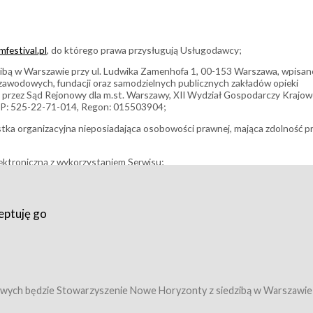
festival.pl
, do którego prawa przysługują Usługodawcy;
bą w Warszawie przy ul. Ludwika Zamenhofa 1, 00-153 Warszawa, wpisan
i zawodowych, fundacji oraz samodzielnych publicznych zakładów opieki
 przez Sąd Rejonowy dla m.st. Warszawy, XII Wydział Gospodarczy Krajo
P: 525-22-71-014, Regon: 015503904;
stka organizacyjna nieposiadająca osobowości prawnej, mająca zdolność p
ektroniczną z wykorzystaniem Serwisu;
filmowy, koncert lub inna impreza, w której można uczestniczyć nabywają
eptuję go
umowy z Usługodawcą i uprawniające do wzięcia udziału w Wydarzeniu,
tj. uprawniające do uczestnictwa w seansach na festiwalach filmowych lu
edytacje);
owy z Usługodawcą i uprawniające do wzięcia udziału w Wydarzeniu,
 tj. uprawniające do uczestnictwa w wielu albo w pojedynczych seansach
wych będzie Stowarzyszenie Nowe Horyzonty z siedzibą w Warszawie
ę w Serwisie;