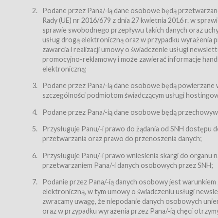
Regulamin – niniejszy regulamin.
Podane przez Pana/-ią dane osobowe będą przetwarzane n
Rady (UE) nr 2016/679 z dnia 27 kwietnia 2016 r. w spr
§ 2
sprawie swobodnego przepływu takich danych oraz uchyle
Postanowienia ogólne
usług drogą elektroniczną oraz w przypadku wyrażenia pr
Regulamin określa zasady:
zawarcia i realizacji umowy o świadczenie usługi newsle
promocyjno-reklamowy i może zawierać informacje handlo
świadczenia Usługobiorcom Usług przez Usługodawcę,
elektroniczną;
zasady świadczenia precyzują odrębne regulaminy,
Podane przez Pana/-ią dane osobowe będą powierzane w
przetwarzania przez Usługodawcę danych osobowy
szczególności podmiotom świadczącym usługi hostingowe,
Usługodawca świadczy w szczególności następujące Usł
dnia 18 lipca 2002 r. o świadczeniu usług drogą elektroni
Podane przez Pana/-ią dane osobowe będą przechowywan
nieodpłatnie.
Przysługuje Panu/-i prawo do żądania od SNH dostępu do
usługę przeglądania i odczytywania przez Usługobi
przetwarzania oraz prawo do przenoszenia danych;
usługę utrzymywania konta użytkownika w Serwisie
Przysługuje Panu/-i prawo wniesienia skargi do organu
usługę newsletter,
przetwarzaniem Pana/-i danych osobowych przez SNH;
usługę zawierania na odległość umów nabycia Karne
Podanie przez Pana/-ią danych osobowy jest warunkiem
elektroniczną, w tym umowy o świadczeniu usługi newslet
usługę zawierania na odległość umów sprzedaży w S
zwracamy uwagę, że niepodanie danych osobowych uniemoż
Usługodawca świadczy Usługi drogą elektroniczną w rozu
oraz w przypadku wyrażenia przez Pana/-ią chęci otrzym
(Dz.U. z 2002 r., Nr 144, poz. 1204, z późń. zm.). Usługi 