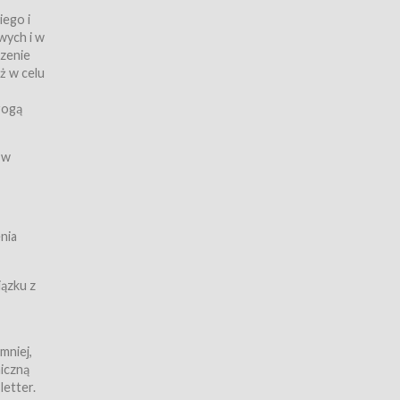
iego i
wych i w
czenie
ż w celu
rogą
ych
 w
wy z
nia
ązku z
mniej,
iczną
iczną
letter.