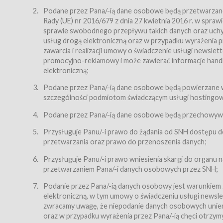
Regulamin – niniejszy regulamin.
Podane przez Pana/-ią dane osobowe będą przetwarzane n
Rady (UE) nr 2016/679 z dnia 27 kwietnia 2016 r. w spr
§ 2
sprawie swobodnego przepływu takich danych oraz uchyle
Postanowienia ogólne
usług drogą elektroniczną oraz w przypadku wyrażenia pr
Regulamin określa zasady:
zawarcia i realizacji umowy o świadczenie usługi newsle
promocyjno-reklamowy i może zawierać informacje handlo
świadczenia Usługobiorcom Usług przez Usługodawcę,
elektroniczną;
zasady świadczenia precyzują odrębne regulaminy,
Podane przez Pana/-ią dane osobowe będą powierzane w
przetwarzania przez Usługodawcę danych osobowy
szczególności podmiotom świadczącym usługi hostingowe,
Usługodawca świadczy w szczególności następujące Usł
dnia 18 lipca 2002 r. o świadczeniu usług drogą elektroni
Podane przez Pana/-ią dane osobowe będą przechowywan
nieodpłatnie.
Przysługuje Panu/-i prawo do żądania od SNH dostępu do
usługę przeglądania i odczytywania przez Usługobi
przetwarzania oraz prawo do przenoszenia danych;
usługę utrzymywania konta użytkownika w Serwisie
Przysługuje Panu/-i prawo wniesienia skargi do organu
usługę newsletter,
przetwarzaniem Pana/-i danych osobowych przez SNH;
usługę zawierania na odległość umów nabycia Karne
Podanie przez Pana/-ią danych osobowy jest warunkiem
elektroniczną, w tym umowy o świadczeniu usługi newslet
usługę zawierania na odległość umów sprzedaży w S
zwracamy uwagę, że niepodanie danych osobowych uniemoż
Usługodawca świadczy Usługi drogą elektroniczną w rozu
oraz w przypadku wyrażenia przez Pana/-ią chęci otrzym
(Dz.U. z 2002 r., Nr 144, poz. 1204, z późń. zm.). Usługi 