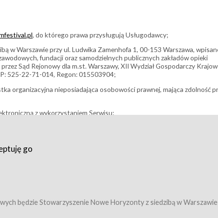
festival.pl
, do którego prawa przysługują Usługodawcy;
bą w Warszawie przy ul. Ludwika Zamenhofa 1, 00-153 Warszawa, wpisan
i zawodowych, fundacji oraz samodzielnych publicznych zakładów opieki
 przez Sąd Rejonowy dla m.st. Warszawy, XII Wydział Gospodarczy Krajo
P: 525-22-71-014, Regon: 015503904;
stka organizacyjna nieposiadająca osobowości prawnej, mająca zdolność p
ektroniczną z wykorzystaniem Serwisu;
filmowy, koncert lub inna impreza, w której można uczestniczyć nabywają
eptuję go
umowy z Usługodawcą i uprawniające do wzięcia udziału w Wydarzeniu,
tj. uprawniające do uczestnictwa w seansach na festiwalach filmowych lu
edytacje);
owy z Usługodawcą i uprawniające do wzięcia udziału w Wydarzeniu,
 tj. uprawniające do uczestnictwa w wielu albo w pojedynczych seansach
wych będzie Stowarzyszenie Nowe Horyzonty z siedzibą w Warszawie
ę w Serwisie;