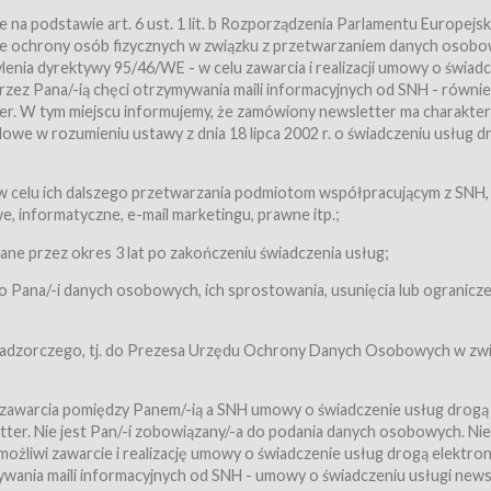
a podstawie art. 6 ust. 1 lit. b Rozporządzenia Parlamentu Europejsk
awie ochrony osób fizycznych w związku z przetwarzaniem danych osobo
nia dyrektywy 95/46/WE - w celu zawarcia i realizacji umowy o świad
zez Pana/-ią chęci otrzymywania maili informacyjnych od SNH - równie
tter. W tym miejscu informujemy, że zamówiony newsletter ma charakter
we w rozumieniu ustawy z dnia 18 lipca 2002 r. o świadczeniu usług d
 z zastrzeżeniem usług, o których mowa w ust. 2 pkt. 4 i 5 poniżej, któr
 celu ich dalszego przetwarzania podmiotom współpracującym z SNH,
ch Usługobiorców będących osobami fizycznymi.
 informatyczne, e-mail marketingu, prawne itp.;
ugi:Usługodawca świadczy Usługi drogą elektroniczną w rozumieniu usta
czną (Dz.U. z 2002 r., Nr 144, poz. 1204, z późń. zm.). Usługi świadczone są
e przez okres 3 lat po zakończeniu świadczenia usług;
 Pana/-i danych osobowych, ich sprostowania, usunięcia lub ogranicze
orców materiałów zamieszczanych w Serwisie,
,
 nadzorczego, tj. do Prezesa Urzędu Ochrony Danych Osobowych w zwi
tów i Biletów,
 zawarcia pomiędzy Panem/-ią a SNH umowy o świadczenie usług drogą
ter. Nie jest Pan/-i zobowiązany/-a do podania danych osobowych. Nie
klepie.
liwi zawarcie i realizację umowy o świadczenie usług drogą elektron
mieniu ustawy z dnia 18 lipca 2002 r. o świadczeniu usług drogą elektron
ywania maili informacyjnych od SNH - umowy o świadczeniu usługi news
świadczone są nieodpłatnie.