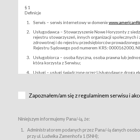
§ 1
Definicje
Serwis – serwis internetowy w domenie
www.americanfilm
Usługodawca – Stowarzyszenie Nowe Horyzonty z siedzi
rejestru stowarzyszeń, innych organizacji społecznych 
zdrowotnej i do rejestru przedsiębiorców prowadzonego
Rejestru Sądowego pod numerem KRS: 0000162000, NI
Usługobiorca – osoba fizyczna, osoba prawna lub jedno
która korzysta z Serwisu;
Usługi – usługi świadczone przez Usługodawcę drogą el
Wydarzenie – organizowany przez Usługodawcę festiwal 
Karnet lub/i Bilet za pośrednictwem Serwisu;
Zapoznałem/am się z regulaminem serwisu i akc
Karnety – wybrane dokumenty potwierdzające zawarcie 
przewidziane przez Usługodawcę dla danego Wydarzenia, 
sprzedawane podmiotom z branży mediów i filmowej (Akr
Bilety – wybrane dokumenty potwierdzające zawarcie um
Niniejszym informujemy Pana/-ią, że:
przewidziane przez Usługodawcę dla danego Wydarzenia,
filmowych, wydarzeniach specjalnych i koncertach;
Administratorem podanych przez Pana/-ią danych osobo
przy ul. Ludwika Zamenhofa 1 (SNH);
Sklep – sklep internetowy prowadzony przez Usługodawc