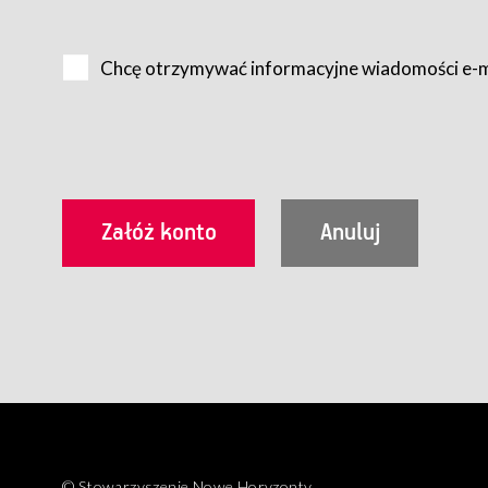
Na zasadach określonych w Regulaminie dostęp do Serwis
Internet.
Chcę otrzymywać informacyjne wiadomości e-
Usługobiorca przed rozpoczęciem korzystania z Serwisu 
zamówienie usługi newsletter za pośrednictwem przezn
dla wszystkich Usługobiorców wymaga akceptacji post
Usługobiorca zobowiązany jest do przestrzegania postan
Regulamin jest udostępniony Usługobiorcom nieodpłatni
utrwalenie i wydrukowanie.
§ 3
Warunki techniczne korzystania z Usług
W celu prawidłowego i pełnego korzystania z Usług, U
urządzeniem mającym dostęp do sieci Internet;
przeglądarką Firefox 8.0 lub wyższą, Chrome 11 lub 
parametrach.
Korzystanie ze wszystkich aplikacji Serwisu może być uz
§ 4
Zawarcie umowy o świadczenie Usług
© Stowarzyszenie Nowe Horyzonty