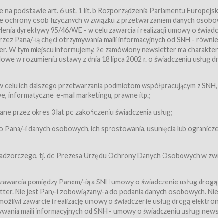
a podstawie art. 6 ust. 1 lit. b Rozporządzenia Parlamentu Europejsk
awie ochrony osób fizycznych w związku z przetwarzaniem danych osobo
nia dyrektywy 95/46/WE - w celu zawarcia i realizacji umowy o świad
zez Pana/-ią chęci otrzymywania maili informacyjnych od SNH - równie
tter. W tym miejscu informujemy, że zamówiony newsletter ma charakter
we w rozumieniu ustawy z dnia 18 lipca 2002 r. o świadczeniu usług d
 z zastrzeżeniem usług, o których mowa w ust. 2 pkt. 4 i 5 poniżej, któr
 celu ich dalszego przetwarzania podmiotom współpracującym z SNH,
ch Usługobiorców będących osobami fizycznymi.
 informatyczne, e-mail marketingu, prawne itp.;
ugi:Usługodawca świadczy Usługi drogą elektroniczną w rozumieniu usta
czną (Dz.U. z 2002 r., Nr 144, poz. 1204, z późń. zm.). Usługi świadczone są
e przez okres 3 lat po zakończeniu świadczenia usług;
 Pana/-i danych osobowych, ich sprostowania, usunięcia lub ogranicze
orców materiałów zamieszczanych w Serwisie,
,
 nadzorczego, tj. do Prezesa Urzędu Ochrony Danych Osobowych w zwi
tów i Biletów,
 zawarcia pomiędzy Panem/-ią a SNH umowy o świadczenie usług drogą
ter. Nie jest Pan/-i zobowiązany/-a do podania danych osobowych. Nie
klepie.
liwi zawarcie i realizację umowy o świadczenie usług drogą elektron
mieniu ustawy z dnia 18 lipca 2002 r. o świadczeniu usług drogą elektron
ywania maili informacyjnych od SNH - umowy o świadczeniu usługi news
świadczone są nieodpłatnie.