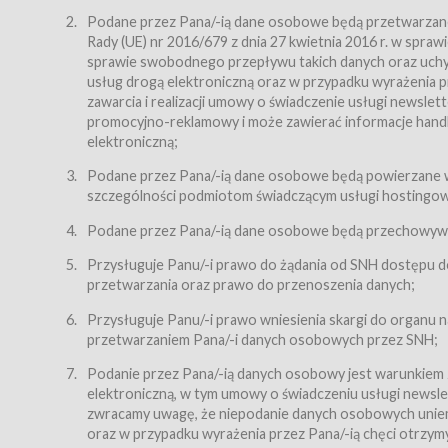
Regulamin – niniejszy regulamin.
Podane przez Pana/-ią dane osobowe będą przetwarzane n
Rady (UE) nr 2016/679 z dnia 27 kwietnia 2016 r. w spr
§ 2
sprawie swobodnego przepływu takich danych oraz uchyle
Postanowienia ogólne
usług drogą elektroniczną oraz w przypadku wyrażenia pr
Regulamin określa zasady:
zawarcia i realizacji umowy o świadczenie usługi newsle
promocyjno-reklamowy i może zawierać informacje handlo
świadczenia Usługobiorcom Usług przez Usługodawcę,
elektroniczną;
zasady świadczenia precyzują odrębne regulaminy,
Podane przez Pana/-ią dane osobowe będą powierzane w
przetwarzania przez Usługodawcę danych osobowy
szczególności podmiotom świadczącym usługi hostingowe,
Usługodawca świadczy w szczególności następujące Usł
dnia 18 lipca 2002 r. o świadczeniu usług drogą elektroni
Podane przez Pana/-ią dane osobowe będą przechowywan
nieodpłatnie.
Przysługuje Panu/-i prawo do żądania od SNH dostępu do
usługę przeglądania i odczytywania przez Usługobi
przetwarzania oraz prawo do przenoszenia danych;
usługę utrzymywania konta użytkownika w Serwisie
Przysługuje Panu/-i prawo wniesienia skargi do organu
usługę newsletter,
przetwarzaniem Pana/-i danych osobowych przez SNH;
usługę zawierania na odległość umów nabycia Karne
Podanie przez Pana/-ią danych osobowy jest warunkiem
elektroniczną, w tym umowy o świadczeniu usługi newslet
usługę zawierania na odległość umów sprzedaży w S
zwracamy uwagę, że niepodanie danych osobowych uniemoż
Usługodawca świadczy Usługi drogą elektroniczną w rozu
oraz w przypadku wyrażenia przez Pana/-ią chęci otrzym
(Dz.U. z 2002 r., Nr 144, poz. 1204, z późń. zm.). Usługi 