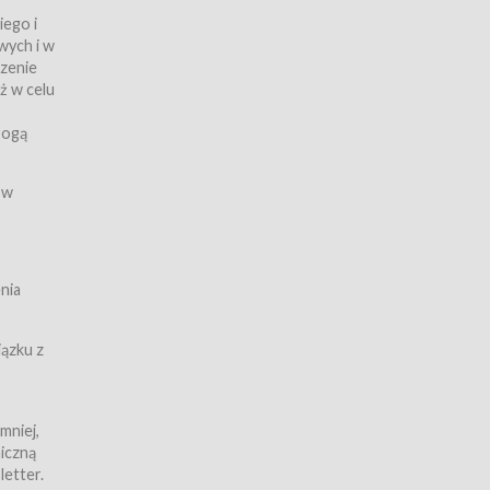
iego i
wych i w
czenie
ż w celu
rogą
ych
 w
wy z
nia
ązku z
mniej,
iczną
iczną
letter.