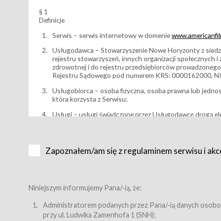
§ 1
Definicje
Serwis – serwis internetowy w domenie
www.americanfilm
Usługodawca – Stowarzyszenie Nowe Horyzonty z siedzi
rejestru stowarzyszeń, innych organizacji społecznych 
zdrowotnej i do rejestru przedsiębiorców prowadzonego
Rejestru Sądowego pod numerem KRS: 0000162000, NI
Usługobiorca – osoba fizyczna, osoba prawna lub jedno
która korzysta z Serwisu;
Usługi – usługi świadczone przez Usługodawcę drogą el
Wydarzenie – organizowany przez Usługodawcę festiwal 
Karnet lub/i Bilet za pośrednictwem Serwisu;
Zapoznałem/am się z regulaminem serwisu i akc
Karnety – wybrane dokumenty potwierdzające zawarcie 
przewidziane przez Usługodawcę dla danego Wydarzenia, 
sprzedawane podmiotom z branży mediów i filmowej (Akr
Bilety – wybrane dokumenty potwierdzające zawarcie um
Niniejszym informujemy Pana/-ią, że:
przewidziane przez Usługodawcę dla danego Wydarzenia,
filmowych, wydarzeniach specjalnych i koncertach;
Administratorem podanych przez Pana/-ią danych osobo
przy ul. Ludwika Zamenhofa 1 (SNH);
Sklep – sklep internetowy prowadzony przez Usługodawc