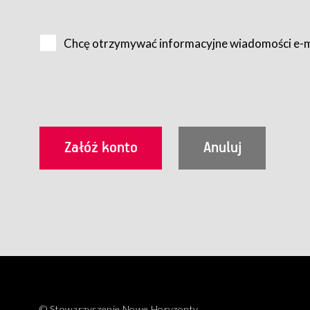
Na zasadach określonych w Regulaminie dostęp do Serwis
Internet.
Chcę otrzymywać informacyjne wiadomości e-
Usługobiorca przed rozpoczęciem korzystania z Serwisu 
zamówienie usługi newsletter za pośrednictwem przezn
dla wszystkich Usługobiorców wymaga akceptacji post
Usługobiorca zobowiązany jest do przestrzegania postan
Regulamin jest udostępniony Usługobiorcom nieodpłatni
utrwalenie i wydrukowanie.
§ 3
Warunki techniczne korzystania z Usług
W celu prawidłowego i pełnego korzystania z Usług, U
urządzeniem mającym dostęp do sieci Internet;
przeglądarką Firefox 8.0 lub wyższą, Chrome 11 lub 
parametrach.
Korzystanie ze wszystkich aplikacji Serwisu może być uz
§ 4
Zawarcie umowy o świadczenie Usług
© Stowarzyszenie Nowe Horyzonty