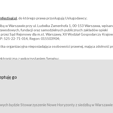
festival.pl
, do którego prawa przysługują Usługodawcy;
bą w Warszawie przy ul. Ludwika Zamenhofa 1, 00-153 Warszawa, wpisan
i zawodowych, fundacji oraz samodzielnych publicznych zakładów opieki
 przez Sąd Rejonowy dla m.st. Warszawy, XII Wydział Gospodarczy Krajo
P: 525-22-71-014, Regon: 015503904;
stka organizacyjna nieposiadająca osobowości prawnej, mająca zdolność p
ektroniczną z wykorzystaniem Serwisu;
filmowy, koncert lub inna impreza, w której można uczestniczyć nabywają
eptuję go
umowy z Usługodawcą i uprawniające do wzięcia udziału w Wydarzeniu,
tj. uprawniające do uczestnictwa w seansach na festiwalach filmowych lu
edytacje);
owy z Usługodawcą i uprawniające do wzięcia udziału w Wydarzeniu,
 tj. uprawniające do uczestnictwa w wielu albo w pojedynczych seansach
wych będzie Stowarzyszenie Nowe Horyzonty z siedzibą w Warszawie
ę w Serwisie;