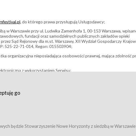
festival.pl
, do którego prawa przysługują Usługodawcy;
bą w Warszawie przy ul. Ludwika Zamenhofa 1, 00-153 Warszawa, wpisan
i zawodowych, fundacji oraz samodzielnych publicznych zakładów opieki
 przez Sąd Rejonowy dla m.st. Warszawy, XII Wydział Gospodarczy Krajo
P: 525-22-71-014, Regon: 015503904;
stka organizacyjna nieposiadająca osobowości prawnej, mająca zdolność p
ektroniczną z wykorzystaniem Serwisu;
filmowy, koncert lub inna impreza, w której można uczestniczyć nabywają
eptuję go
umowy z Usługodawcą i uprawniające do wzięcia udziału w Wydarzeniu,
tj. uprawniające do uczestnictwa w seansach na festiwalach filmowych lu
edytacje);
owy z Usługodawcą i uprawniające do wzięcia udziału w Wydarzeniu,
 tj. uprawniające do uczestnictwa w wielu albo w pojedynczych seansach
wych będzie Stowarzyszenie Nowe Horyzonty z siedzibą w Warszawie
ę w Serwisie;