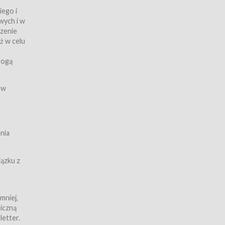
iego i
wych i w
czenie
ż w celu
rogą
ych
 w
wy z
nia
ązku z
mniej,
iczną
iczną
letter.