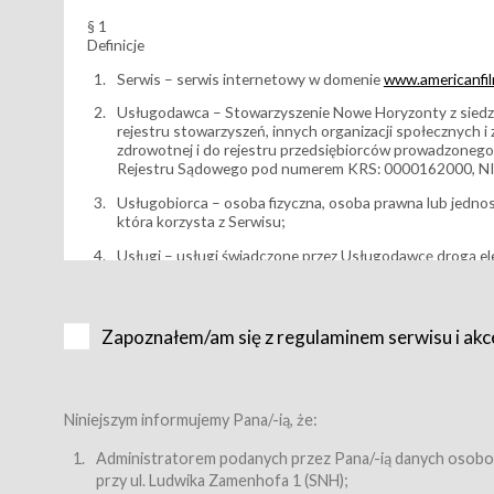
§ 1
Definicje
Serwis – serwis internetowy w domenie
www.americanfilm
Usługodawca – Stowarzyszenie Nowe Horyzonty z siedzi
rejestru stowarzyszeń, innych organizacji społecznych 
zdrowotnej i do rejestru przedsiębiorców prowadzonego
Rejestru Sądowego pod numerem KRS: 0000162000, NI
Usługobiorca – osoba fizyczna, osoba prawna lub jedno
która korzysta z Serwisu;
Usługi – usługi świadczone przez Usługodawcę drogą el
Wydarzenie – organizowany przez Usługodawcę festiwal 
Karnet lub/i Bilet za pośrednictwem Serwisu;
Zapoznałem/am się z regulaminem serwisu i akc
Karnety – wybrane dokumenty potwierdzające zawarcie 
przewidziane przez Usługodawcę dla danego Wydarzenia, 
sprzedawane podmiotom z branży mediów i filmowej (Akr
Bilety – wybrane dokumenty potwierdzające zawarcie um
Niniejszym informujemy Pana/-ią, że:
przewidziane przez Usługodawcę dla danego Wydarzenia,
filmowych, wydarzeniach specjalnych i koncertach;
Administratorem podanych przez Pana/-ią danych osobo
przy ul. Ludwika Zamenhofa 1 (SNH);
Sklep – sklep internetowy prowadzony przez Usługodawc