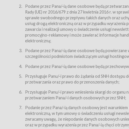
Regulamin – niniejszy regulamin.
Podane przez Pana/-ią dane osobowe będą przetwarzane n
Rady (UE) nr 2016/679 z dnia 27 kwietnia 2016 r. w spr
§ 2
sprawie swobodnego przepływu takich danych oraz uchyle
Postanowienia ogólne
usług drogą elektroniczną oraz w przypadku wyrażenia pr
Regulamin określa zasady:
zawarcia i realizacji umowy o świadczenie usługi newsle
promocyjno-reklamowy i może zawierać informacje handlo
świadczenia Usługobiorcom Usług przez Usługodawcę,
elektroniczną;
zasady świadczenia precyzują odrębne regulaminy,
Podane przez Pana/-ią dane osobowe będą powierzane w
przetwarzania przez Usługodawcę danych osobowy
szczególności podmiotom świadczącym usługi hostingowe,
Usługodawca świadczy w szczególności następujące Usł
dnia 18 lipca 2002 r. o świadczeniu usług drogą elektroni
Podane przez Pana/-ią dane osobowe będą przechowywan
nieodpłatnie.
Przysługuje Panu/-i prawo do żądania od SNH dostępu do
usługę przeglądania i odczytywania przez Usługobi
przetwarzania oraz prawo do przenoszenia danych;
usługę utrzymywania konta użytkownika w Serwisie
Przysługuje Panu/-i prawo wniesienia skargi do organu
usługę newsletter,
przetwarzaniem Pana/-i danych osobowych przez SNH;
usługę zawierania na odległość umów nabycia Karne
Podanie przez Pana/-ią danych osobowy jest warunkiem
elektroniczną, w tym umowy o świadczeniu usługi newslet
usługę zawierania na odległość umów sprzedaży w S
zwracamy uwagę, że niepodanie danych osobowych uniemoż
Usługodawca świadczy Usługi drogą elektroniczną w rozu
oraz w przypadku wyrażenia przez Pana/-ią chęci otrzym
(Dz.U. z 2002 r., Nr 144, poz. 1204, z późń. zm.). Usługi 