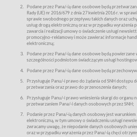
Regulamin – niniejszy regulamin.
Podane przez Pana/-ią dane osobowe będą przetwarzane n
Rady (UE) nr 2016/679 z dnia 27 kwietnia 2016 r. w spr
§ 2
sprawie swobodnego przepływu takich danych oraz uchyle
Postanowienia ogólne
usług drogą elektroniczną oraz w przypadku wyrażenia pr
Regulamin określa zasady:
zawarcia i realizacji umowy o świadczenie usługi newsle
promocyjno-reklamowy i może zawierać informacje handlo
świadczenia Usługobiorcom Usług przez Usługodawcę,
elektroniczną;
zasady świadczenia precyzują odrębne regulaminy,
Podane przez Pana/-ią dane osobowe będą powierzane w
przetwarzania przez Usługodawcę danych osobowy
szczególności podmiotom świadczącym usługi hostingowe,
Usługodawca świadczy w szczególności następujące Usł
dnia 18 lipca 2002 r. o świadczeniu usług drogą elektroni
Podane przez Pana/-ią dane osobowe będą przechowywan
nieodpłatnie.
Przysługuje Panu/-i prawo do żądania od SNH dostępu do
usługę przeglądania i odczytywania przez Usługobi
przetwarzania oraz prawo do przenoszenia danych;
usługę utrzymywania konta użytkownika w Serwisie
Przysługuje Panu/-i prawo wniesienia skargi do organu
usługę newsletter,
przetwarzaniem Pana/-i danych osobowych przez SNH;
usługę zawierania na odległość umów nabycia Karne
Podanie przez Pana/-ią danych osobowy jest warunkiem
elektroniczną, w tym umowy o świadczeniu usługi newslet
usługę zawierania na odległość umów sprzedaży w S
zwracamy uwagę, że niepodanie danych osobowych uniemoż
Usługodawca świadczy Usługi drogą elektroniczną w rozu
oraz w przypadku wyrażenia przez Pana/-ią chęci otrzym
(Dz.U. z 2002 r., Nr 144, poz. 1204, z późń. zm.). Usługi 