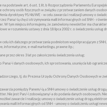
a podstawie art. 6 ust. 1 lit. b Rozporządzenia Parlamentu Europejsk
awie ochrony osób fizycznych w związku z przetwarzaniem danych osobo
nia dyrektywy 95/46/WE - w celu zawarcia i realizacji umowy o świad
zez Pana/-ią chęci otrzymywania maili informacyjnych od SNH - równie
tter. W tym miejscu informujemy, że zamówiony newsletter ma charakter
we w rozumieniu ustawy z dnia 18 lipca 2002 r. o świadczeniu usług d
 z zastrzeżeniem usług, o których mowa w ust. 2 pkt. 4 i 5 poniżej, któr
 celu ich dalszego przetwarzania podmiotom współpracującym z SNH,
ch Usługobiorców będących osobami fizycznymi.
 informatyczne, e-mail marketingu, prawne itp.;
ugi:Usługodawca świadczy Usługi drogą elektroniczną w rozumieniu usta
czną (Dz.U. z 2002 r., Nr 144, poz. 1204, z późń. zm.). Usługi świadczone są
e przez okres 3 lat po zakończeniu świadczenia usług;
 Pana/-i danych osobowych, ich sprostowania, usunięcia lub ogranicze
orców materiałów zamieszczanych w Serwisie,
,
 nadzorczego, tj. do Prezesa Urzędu Ochrony Danych Osobowych w zwi
tów i Biletów,
 zawarcia pomiędzy Panem/-ią a SNH umowy o świadczenie usług drogą
ter. Nie jest Pan/-i zobowiązany/-a do podania danych osobowych. Nie
klepie.
liwi zawarcie i realizację umowy o świadczenie usług drogą elektron
mieniu ustawy z dnia 18 lipca 2002 r. o świadczeniu usług drogą elektron
ywania maili informacyjnych od SNH - umowy o świadczeniu usługi news
świadczone są nieodpłatnie.