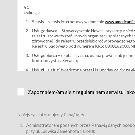
§ 1
Definicje
Serwis – serwis internetowy w domenie
www.americanfilm
Usługodawca – Stowarzyszenie Nowe Horyzonty z siedzi
rejestru stowarzyszeń, innych organizacji społecznych 
zdrowotnej i do rejestru przedsiębiorców prowadzonego
Rejestru Sądowego pod numerem KRS: 0000162000, NI
Usługobiorca – osoba fizyczna, osoba prawna lub jedno
która korzysta z Serwisu;
Usługi – usługi świadczone przez Usługodawcę drogą el
Wydarzenie – organizowany przez Usługodawcę festiwal 
Karnet lub/i Bilet za pośrednictwem Serwisu;
Zapoznałem/am się z regulaminem serwisu i akc
Karnety – wybrane dokumenty potwierdzające zawarcie 
przewidziane przez Usługodawcę dla danego Wydarzenia, 
sprzedawane podmiotom z branży mediów i filmowej (Akr
Bilety – wybrane dokumenty potwierdzające zawarcie um
Niniejszym informujemy Pana/-ią, że:
przewidziane przez Usługodawcę dla danego Wydarzenia,
filmowych, wydarzeniach specjalnych i koncertach;
Administratorem podanych przez Pana/-ią danych osobo
przy ul. Ludwika Zamenhofa 1 (SNH);
Sklep – sklep internetowy prowadzony przez Usługodawc