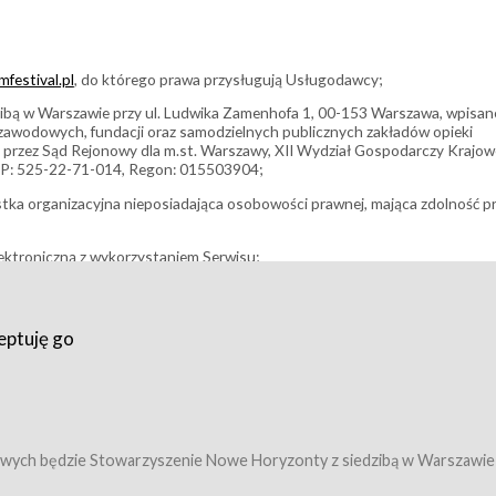
festival.pl
, do którego prawa przysługują Usługodawcy;
bą w Warszawie przy ul. Ludwika Zamenhofa 1, 00-153 Warszawa, wpisan
i zawodowych, fundacji oraz samodzielnych publicznych zakładów opieki
 przez Sąd Rejonowy dla m.st. Warszawy, XII Wydział Gospodarczy Krajo
P: 525-22-71-014, Regon: 015503904;
stka organizacyjna nieposiadająca osobowości prawnej, mająca zdolność p
ektroniczną z wykorzystaniem Serwisu;
filmowy, koncert lub inna impreza, w której można uczestniczyć nabywają
eptuję go
umowy z Usługodawcą i uprawniające do wzięcia udziału w Wydarzeniu,
tj. uprawniające do uczestnictwa w seansach na festiwalach filmowych lu
edytacje);
owy z Usługodawcą i uprawniające do wzięcia udziału w Wydarzeniu,
 tj. uprawniające do uczestnictwa w wielu albo w pojedynczych seansach
wych będzie Stowarzyszenie Nowe Horyzonty z siedzibą w Warszawie
ę w Serwisie;