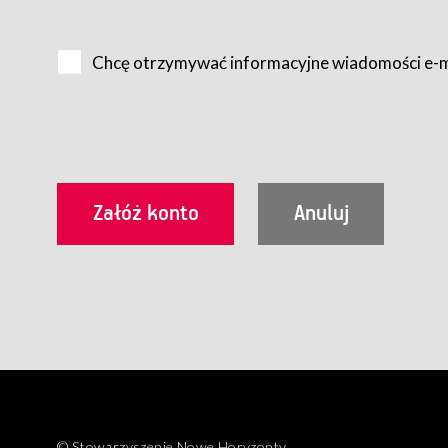
Na zasadach określonych w Regulaminie dostęp do Serwis
Internet.
Chcę otrzymywać informacyjne wiadomości e-
Usługobiorca przed rozpoczęciem korzystania z Serwisu 
zamówienie usługi newsletter za pośrednictwem przezn
dla wszystkich Usługobiorców wymaga akceptacji post
Usługobiorca zobowiązany jest do przestrzegania postan
Regulamin jest udostępniony Usługobiorcom nieodpłatni
utrwalenie i wydrukowanie.
§ 3
Warunki techniczne korzystania z Usług
W celu prawidłowego i pełnego korzystania z Usług, U
urządzeniem mającym dostęp do sieci Internet;
przeglądarką Firefox 8.0 lub wyższą, Chrome 11 lub 
parametrach.
Korzystanie ze wszystkich aplikacji Serwisu może być uz
§ 4
Zawarcie umowy o świadczenie Usług
© Stowarzyszenie Nowe Horyzonty