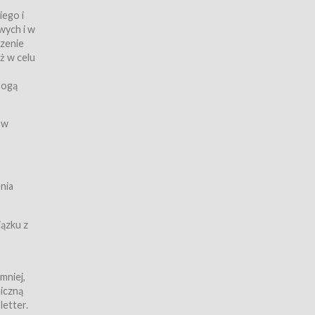
iego i
wych i w
czenie
ż w celu
rogą
ych
 w
wy z
nia
ązku z
mniej,
iczną
iczną
letter.