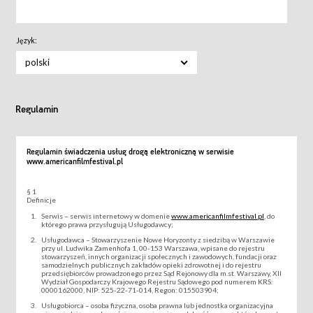
Język:
polski
Regulamin
Regulamin świadczenia usług drogą elektroniczną w serwisie
www.americanfilmfestival.pl
§ 1
Definicje
Serwis – serwis internetowy w domenie
www.americanfilmfestival.pl
, do
którego prawa przysługują Usługodawcy;
Usługodawca – Stowarzyszenie Nowe Horyzonty z siedzibą w Warszawie
przy ul. Ludwika Zamenhofa 1, 00-153 Warszawa, wpisane do rejestru
stowarzyszeń, innych organizacji społecznych i zawodowych, fundacji oraz
samodzielnych publicznych zakładów opieki zdrowotnej i do rejestru
przedsiębiorców prowadzonego przez Sąd Rejonowy dla m.st. Warszawy, XII
Wydział Gospodarczy Krajowego Rejestru Sądowego pod numerem KRS:
0000162000, NIP: 525-22-71-014, Regon: 015503904;
Usługobiorca – osoba fizyczna, osoba prawna lub jednostka organizacyjna