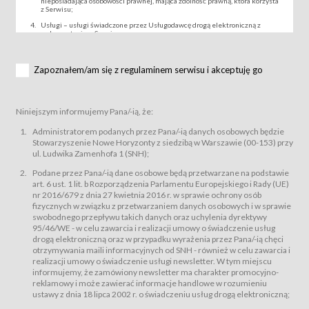
nieposiadająca osobowości prawnej, mająca zdolność prawną, która korzysta
z Serwisu;
Usługi – usługi świadczone przez Usługodawcę drogą elektroniczną z
wykorzystaniem Serwisu;
Wydarzenie – organizowany przez Usługodawcę festiwal filmowy, koncert
lub inna impreza, w której można uczestniczyć nabywając Karnet lub/i Bilet
za pośrednictwem Serwisu;
Zapoznałem/am się z regulaminem serwisu i akceptuję go
Karnety – wybrane dokumenty potwierdzające zawarcie umowy z
Usługodawcą i uprawniające do wzięcia udziału w Wydarzeniu,
przewidziane przez Usługodawcę dla danego Wydarzenia, tj. uprawniające
do uczestnictwa w seansach na festiwalach filmowych lub/i sprzedawane
Niniejszym informujemy Pana/-ią, że:
podmiotom z branży mediów i filmowej (Akredytacje);
Bilety – wybrane dokumenty potwierdzające zawarcie umowy z
Administratorem podanych przez Pana/-ią danych osobowych będzie
Usługodawcą i uprawniające do wzięcia udziału w Wydarzeniu,
Stowarzyszenie Nowe Horyzonty z siedzibą w Warszawie (00-153) przy
przewidziane przez Usługodawcę dla danego Wydarzenia, tj. uprawniające
ul. Ludwika Zamenhofa 1 (SNH);
do uczestnictwa w wielu albo w pojedynczych seansach filmowych,
wydarzeniach specjalnych i koncertach;
Podane przez Pana/-ią dane osobowe będą przetwarzane na podstawie
Sklep – sklep internetowy prowadzony przez Usługodawcę w Serwisie;
art. 6 ust. 1 lit. b Rozporządzenia Parlamentu Europejskiego i Rady (UE)
Regulamin – niniejszy regulamin.
nr 2016/679 z dnia 27 kwietnia 2016 r. w sprawie ochrony osób
fizycznych w związku z przetwarzaniem danych osobowych i w sprawie
§ 2
swobodnego przepływu takich danych oraz uchylenia dyrektywy
Postanowienia ogólne
95/46/WE - w celu zawarcia i realizacji umowy o świadczenie usług
Regulamin określa zasady:
drogą elektroniczną oraz w przypadku wyrażenia przez Pana/-ią chęci
świadczenia Usługobiorcom Usług przez Usługodawcę, z
otrzymywania maili informacyjnych od SNH - również w celu zawarcia i
zastrzeżeniem usług, o których mowa w ust. 2 pkt. 4 i 5 poniżej, których
realizacji umowy o świadczenie usługi newsletter. W tym miejscu
zasady świadczenia precyzują odrębne regulaminy,
informujemy, że zamówiony newsletter ma charakter promocyjno-
przetwarzania przez Usługodawcę danych osobowych Usługobiorców
reklamowy i może zawierać informacje handlowe w rozumieniu
będących osobami fizycznymi.
ustawy z dnia 18 lipca 2002 r. o świadczeniu usług drogą elektroniczną;
Usługodawca świadczy w szczególności następujące Usługi:Usługodawca