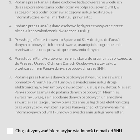
świadczy Usługi drogą elektroniczną w rozumieniu ustawy z dnia 18 lipca
Podane przez Pana/-ią dane osobowe będą powierzane w celu ich
2002 r. o świadczeniu usług drogą elektroniczną (Dz.U. z 2002 r., Nr 144, poz.
dalszego przetwarzania podmiotom współpracującym z SNH, w
1204, z późń. zm.). Usługi świadczone są nieodpłatnie.
szczególności podmiotom świadczącym usługi hostingowe,
usługę przeglądania i odczytywania przez Usługobiorców materiałów
informatyczne, e-mail marketingu, prawne itp.;
zamieszczanych w Serwisie,
Podane przez Pana/-ią dane osobowe będą przechowywane przez
usługę utrzymywania konta użytkownika w Serwisie,
okres 3 lat po zakończeniu świadczenia usług;
usługę newsletter,
Przysługuje Panu/-i prawo do żądania od SNH dostępu do Pana/-i
usługę zawierania na odległość umów nabycia Karnetów i Biletów,
danych osobowych, ich sprostowania, usunięcia lub ograniczenia
usługę zawierania na odległość umów sprzedaży w Sklepie.
przetwarzania oraz prawo do przenoszenia danych;
Usługodawca świadczy Usługi drogą elektroniczną w rozumieniu ustawy z
Przysługuje Panu/-i prawo wniesienia skargi do organu nadzorczego, tj.
dnia 18 lipca 2002 r. o świadczeniu usług drogą elektroniczną (Dz.U. z 2002
r., Nr 144, poz. 1204, z późń. zm.). Usługi świadczone są nieodpłatnie.
do Prezesa Urzędu Ochrony Danych Osobowych w związku z
przetwarzaniem Pana/-i danych osobowych przez SNH;
Na zasadach określonych w Regulaminie dostęp do Serwisu jest otwarty dla
każdego kto posiada możliwość połączenia z publiczną siecią Internet.
Podanie przez Pana/-ią danych osobowy jest warunkiem zawarcia
Usługobiorca przed rozpoczęciem korzystania z Serwisu jest zobowiązany
pomiędzy Panem/-ią a SNH umowy o świadczenie usług drogą
zapoznać się z Regulaminem. Założenie konta w Serwisie oraz zamówienie
elektroniczną, w tym umowy o świadczeniu usługi newsletter. Nie jest
usługi newsletter za pośrednictwem przeznaczonego do tego formularza
zamieszczonego na stronach Serwisu dostępnych dla wszystkich
Pan/-i zobowiązany/-a do podania danych osobowych. Niemniej,
Usługobiorców wymaga akceptacji postanowień Regulaminu.
zwracamy uwagę, że niepodanie danych osobowych uniemożliwi
Usługobiorca zobowiązany jest do przestrzegania postanowień Regulaminu
zawarcie i realizację umowy o świadczenie usług drogą elektroniczną
od chwili rozpoczęcia korzystania z Serwisu.
oraz w przypadku wyrażenia przez Pana/-ią chęci otrzymywania maili
informacyjnych od SNH - umowy o świadczeniu usługi newsletter.
Regulamin jest udostępniony Usługobiorcom nieodpłatnie za
pośrednictwem Serwisu w formie, która umożliwia jego pobranie,
utrwalenie i wydrukowanie.
§ 3
Chcę otrzymywać informacyjne wiadomości e-mail od SNH
Warunki techniczne korzystania z Usług
W celu prawidłowego i pełnego korzystania z Usług, Usługobiorcy powinni