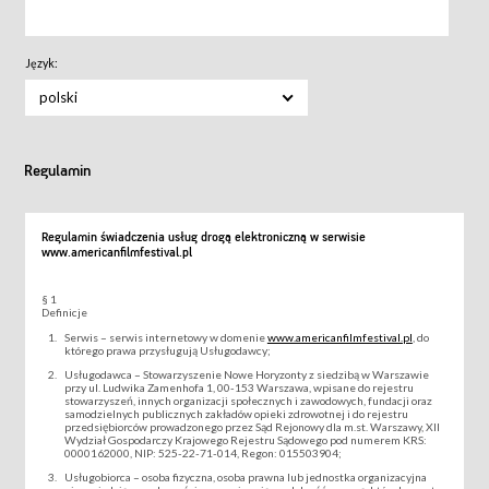
Język:
polski
Regulamin
Regulamin świadczenia usług drogą elektroniczną w serwisie
www.americanfilmfestival.pl
§ 1
Definicje
Serwis – serwis internetowy w domenie
www.americanfilmfestival.pl
, do
którego prawa przysługują Usługodawcy;
Usługodawca – Stowarzyszenie Nowe Horyzonty z siedzibą w Warszawie
przy ul. Ludwika Zamenhofa 1, 00-153 Warszawa, wpisane do rejestru
stowarzyszeń, innych organizacji społecznych i zawodowych, fundacji oraz
samodzielnych publicznych zakładów opieki zdrowotnej i do rejestru
przedsiębiorców prowadzonego przez Sąd Rejonowy dla m.st. Warszawy, XII
Wydział Gospodarczy Krajowego Rejestru Sądowego pod numerem KRS:
0000162000, NIP: 525-22-71-014, Regon: 015503904;
Usługobiorca – osoba fizyczna, osoba prawna lub jednostka organizacyjna