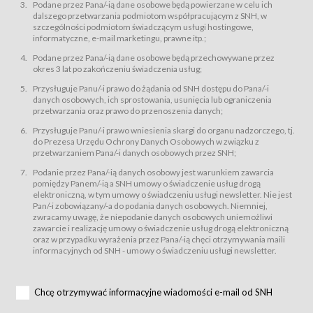
świadczy Usługi drogą elektroniczną w rozumieniu ustawy z dnia 18 lipca
Podane przez Pana/-ią dane osobowe będą powierzane w celu ich
2002 r. o świadczeniu usług drogą elektroniczną (Dz.U. z 2002 r., Nr 144, poz.
dalszego przetwarzania podmiotom współpracującym z SNH, w
1204, z późń. zm.). Usługi świadczone są nieodpłatnie.
szczególności podmiotom świadczącym usługi hostingowe,
usługę przeglądania i odczytywania przez Usługobiorców materiałów
informatyczne, e-mail marketingu, prawne itp.;
zamieszczanych w Serwisie,
Podane przez Pana/-ią dane osobowe będą przechowywane przez
usługę utrzymywania konta użytkownika w Serwisie,
okres 3 lat po zakończeniu świadczenia usług;
usługę newsletter,
Przysługuje Panu/-i prawo do żądania od SNH dostępu do Pana/-i
usługę zawierania na odległość umów nabycia Karnetów i Biletów,
danych osobowych, ich sprostowania, usunięcia lub ograniczenia
usługę zawierania na odległość umów sprzedaży w Sklepie.
przetwarzania oraz prawo do przenoszenia danych;
Usługodawca świadczy Usługi drogą elektroniczną w rozumieniu ustawy z
Przysługuje Panu/-i prawo wniesienia skargi do organu nadzorczego, tj.
dnia 18 lipca 2002 r. o świadczeniu usług drogą elektroniczną (Dz.U. z 2002
r., Nr 144, poz. 1204, z późń. zm.). Usługi świadczone są nieodpłatnie.
do Prezesa Urzędu Ochrony Danych Osobowych w związku z
przetwarzaniem Pana/-i danych osobowych przez SNH;
Na zasadach określonych w Regulaminie dostęp do Serwisu jest otwarty dla
każdego kto posiada możliwość połączenia z publiczną siecią Internet.
Podanie przez Pana/-ią danych osobowy jest warunkiem zawarcia
Usługobiorca przed rozpoczęciem korzystania z Serwisu jest zobowiązany
pomiędzy Panem/-ią a SNH umowy o świadczenie usług drogą
zapoznać się z Regulaminem. Założenie konta w Serwisie oraz zamówienie
elektroniczną, w tym umowy o świadczeniu usługi newsletter. Nie jest
usługi newsletter za pośrednictwem przeznaczonego do tego formularza
zamieszczonego na stronach Serwisu dostępnych dla wszystkich
Pan/-i zobowiązany/-a do podania danych osobowych. Niemniej,
Usługobiorców wymaga akceptacji postanowień Regulaminu.
zwracamy uwagę, że niepodanie danych osobowych uniemożliwi
Usługobiorca zobowiązany jest do przestrzegania postanowień Regulaminu
zawarcie i realizację umowy o świadczenie usług drogą elektroniczną
od chwili rozpoczęcia korzystania z Serwisu.
oraz w przypadku wyrażenia przez Pana/-ią chęci otrzymywania maili
informacyjnych od SNH - umowy o świadczeniu usługi newsletter.
Regulamin jest udostępniony Usługobiorcom nieodpłatnie za
pośrednictwem Serwisu w formie, która umożliwia jego pobranie,
utrwalenie i wydrukowanie.
§ 3
Chcę otrzymywać informacyjne wiadomości e-mail od SNH
Warunki techniczne korzystania z Usług
W celu prawidłowego i pełnego korzystania z Usług, Usługobiorcy powinni