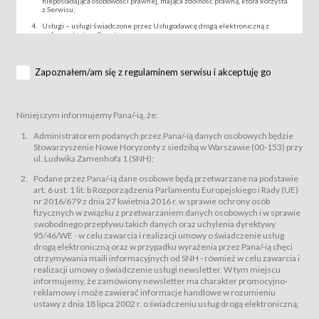
nieposiadająca osobowości prawnej, mająca zdolność prawną, która korzysta
z Serwisu;
Usługi – usługi świadczone przez Usługodawcę drogą elektroniczną z
wykorzystaniem Serwisu;
Wydarzenie – organizowany przez Usługodawcę festiwal filmowy, koncert
lub inna impreza, w której można uczestniczyć nabywając Karnet lub/i Bilet
za pośrednictwem Serwisu;
Zapoznałem/am się z regulaminem serwisu i akceptuję go
Karnety – wybrane dokumenty potwierdzające zawarcie umowy z
Usługodawcą i uprawniające do wzięcia udziału w Wydarzeniu,
przewidziane przez Usługodawcę dla danego Wydarzenia, tj. uprawniające
do uczestnictwa w seansach na festiwalach filmowych lub/i sprzedawane
Niniejszym informujemy Pana/-ią, że:
podmiotom z branży mediów i filmowej (Akredytacje);
Bilety – wybrane dokumenty potwierdzające zawarcie umowy z
Administratorem podanych przez Pana/-ią danych osobowych będzie
Usługodawcą i uprawniające do wzięcia udziału w Wydarzeniu,
Stowarzyszenie Nowe Horyzonty z siedzibą w Warszawie (00-153) przy
przewidziane przez Usługodawcę dla danego Wydarzenia, tj. uprawniające
ul. Ludwika Zamenhofa 1 (SNH);
do uczestnictwa w wielu albo w pojedynczych seansach filmowych,
wydarzeniach specjalnych i koncertach;
Podane przez Pana/-ią dane osobowe będą przetwarzane na podstawie
Sklep – sklep internetowy prowadzony przez Usługodawcę w Serwisie;
art. 6 ust. 1 lit. b Rozporządzenia Parlamentu Europejskiego i Rady (UE)
Regulamin – niniejszy regulamin.
nr 2016/679 z dnia 27 kwietnia 2016 r. w sprawie ochrony osób
fizycznych w związku z przetwarzaniem danych osobowych i w sprawie
§ 2
swobodnego przepływu takich danych oraz uchylenia dyrektywy
Postanowienia ogólne
95/46/WE - w celu zawarcia i realizacji umowy o świadczenie usług
Regulamin określa zasady:
drogą elektroniczną oraz w przypadku wyrażenia przez Pana/-ią chęci
świadczenia Usługobiorcom Usług przez Usługodawcę, z
otrzymywania maili informacyjnych od SNH - również w celu zawarcia i
zastrzeżeniem usług, o których mowa w ust. 2 pkt. 4 i 5 poniżej, których
realizacji umowy o świadczenie usługi newsletter. W tym miejscu
zasady świadczenia precyzują odrębne regulaminy,
informujemy, że zamówiony newsletter ma charakter promocyjno-
przetwarzania przez Usługodawcę danych osobowych Usługobiorców
reklamowy i może zawierać informacje handlowe w rozumieniu
będących osobami fizycznymi.
ustawy z dnia 18 lipca 2002 r. o świadczeniu usług drogą elektroniczną;
Usługodawca świadczy w szczególności następujące Usługi:Usługodawca