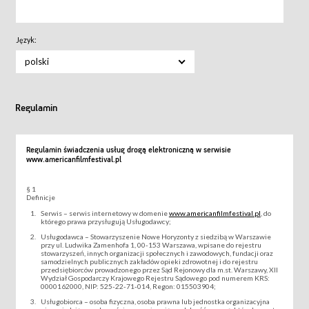
Język:
polski
Regulamin
Regulamin świadczenia usług drogą elektroniczną w serwisie
www.americanfilmfestival.pl
§ 1
Definicje
Serwis – serwis internetowy w domenie
www.americanfilmfestival.pl
, do
którego prawa przysługują Usługodawcy;
Usługodawca – Stowarzyszenie Nowe Horyzonty z siedzibą w Warszawie
przy ul. Ludwika Zamenhofa 1, 00-153 Warszawa, wpisane do rejestru
stowarzyszeń, innych organizacji społecznych i zawodowych, fundacji oraz
samodzielnych publicznych zakładów opieki zdrowotnej i do rejestru
przedsiębiorców prowadzonego przez Sąd Rejonowy dla m.st. Warszawy, XII
Wydział Gospodarczy Krajowego Rejestru Sądowego pod numerem KRS:
0000162000, NIP: 525-22-71-014, Regon: 015503904;
Usługobiorca – osoba fizyczna, osoba prawna lub jednostka organizacyjna