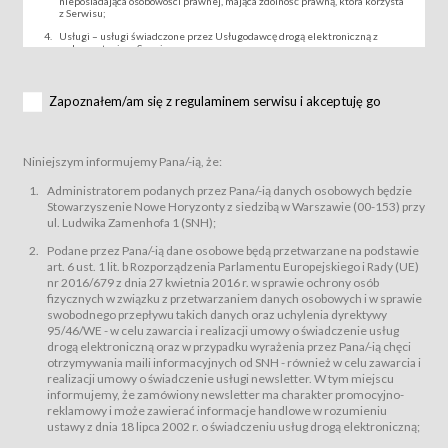
nieposiadająca osobowości prawnej, mająca zdolność prawną, która korzysta
z Serwisu;
Usługi – usługi świadczone przez Usługodawcę drogą elektroniczną z
wykorzystaniem Serwisu;
Wydarzenie – organizowany przez Usługodawcę festiwal filmowy, koncert
lub inna impreza, w której można uczestniczyć nabywając Karnet lub/i Bilet
za pośrednictwem Serwisu;
Zapoznałem/am się z regulaminem serwisu i akceptuję go
Karnety – wybrane dokumenty potwierdzające zawarcie umowy z
Usługodawcą i uprawniające do wzięcia udziału w Wydarzeniu,
przewidziane przez Usługodawcę dla danego Wydarzenia, tj. uprawniające
do uczestnictwa w seansach na festiwalach filmowych lub/i sprzedawane
Niniejszym informujemy Pana/-ią, że:
podmiotom z branży mediów i filmowej (Akredytacje);
Bilety – wybrane dokumenty potwierdzające zawarcie umowy z
Administratorem podanych przez Pana/-ią danych osobowych będzie
Usługodawcą i uprawniające do wzięcia udziału w Wydarzeniu,
Stowarzyszenie Nowe Horyzonty z siedzibą w Warszawie (00-153) przy
przewidziane przez Usługodawcę dla danego Wydarzenia, tj. uprawniające
ul. Ludwika Zamenhofa 1 (SNH);
do uczestnictwa w wielu albo w pojedynczych seansach filmowych,
wydarzeniach specjalnych i koncertach;
Podane przez Pana/-ią dane osobowe będą przetwarzane na podstawie
Sklep – sklep internetowy prowadzony przez Usługodawcę w Serwisie;
art. 6 ust. 1 lit. b Rozporządzenia Parlamentu Europejskiego i Rady (UE)
Regulamin – niniejszy regulamin.
nr 2016/679 z dnia 27 kwietnia 2016 r. w sprawie ochrony osób
fizycznych w związku z przetwarzaniem danych osobowych i w sprawie
§ 2
swobodnego przepływu takich danych oraz uchylenia dyrektywy
Postanowienia ogólne
95/46/WE - w celu zawarcia i realizacji umowy o świadczenie usług
Regulamin określa zasady:
drogą elektroniczną oraz w przypadku wyrażenia przez Pana/-ią chęci
świadczenia Usługobiorcom Usług przez Usługodawcę, z
otrzymywania maili informacyjnych od SNH - również w celu zawarcia i
zastrzeżeniem usług, o których mowa w ust. 2 pkt. 4 i 5 poniżej, których
realizacji umowy o świadczenie usługi newsletter. W tym miejscu
zasady świadczenia precyzują odrębne regulaminy,
informujemy, że zamówiony newsletter ma charakter promocyjno-
przetwarzania przez Usługodawcę danych osobowych Usługobiorców
reklamowy i może zawierać informacje handlowe w rozumieniu
będących osobami fizycznymi.
ustawy z dnia 18 lipca 2002 r. o świadczeniu usług drogą elektroniczną;
Usługodawca świadczy w szczególności następujące Usługi:Usługodawca