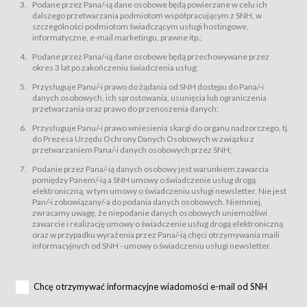
świadczy Usługi drogą elektroniczną w rozumieniu ustawy z dnia 18 lipca
Podane przez Pana/-ią dane osobowe będą powierzane w celu ich
2002 r. o świadczeniu usług drogą elektroniczną (Dz.U. z 2002 r., Nr 144, poz.
dalszego przetwarzania podmiotom współpracującym z SNH, w
1204, z późń. zm.). Usługi świadczone są nieodpłatnie.
szczególności podmiotom świadczącym usługi hostingowe,
usługę przeglądania i odczytywania przez Usługobiorców materiałów
informatyczne, e-mail marketingu, prawne itp.;
zamieszczanych w Serwisie,
Podane przez Pana/-ią dane osobowe będą przechowywane przez
usługę utrzymywania konta użytkownika w Serwisie,
okres 3 lat po zakończeniu świadczenia usług;
usługę newsletter,
Przysługuje Panu/-i prawo do żądania od SNH dostępu do Pana/-i
usługę zawierania na odległość umów nabycia Karnetów i Biletów,
danych osobowych, ich sprostowania, usunięcia lub ograniczenia
usługę zawierania na odległość umów sprzedaży w Sklepie.
przetwarzania oraz prawo do przenoszenia danych;
Usługodawca świadczy Usługi drogą elektroniczną w rozumieniu ustawy z
Przysługuje Panu/-i prawo wniesienia skargi do organu nadzorczego, tj.
dnia 18 lipca 2002 r. o świadczeniu usług drogą elektroniczną (Dz.U. z 2002
r., Nr 144, poz. 1204, z późń. zm.). Usługi świadczone są nieodpłatnie.
do Prezesa Urzędu Ochrony Danych Osobowych w związku z
przetwarzaniem Pana/-i danych osobowych przez SNH;
Na zasadach określonych w Regulaminie dostęp do Serwisu jest otwarty dla
każdego kto posiada możliwość połączenia z publiczną siecią Internet.
Podanie przez Pana/-ią danych osobowy jest warunkiem zawarcia
Usługobiorca przed rozpoczęciem korzystania z Serwisu jest zobowiązany
pomiędzy Panem/-ią a SNH umowy o świadczenie usług drogą
zapoznać się z Regulaminem. Założenie konta w Serwisie oraz zamówienie
elektroniczną, w tym umowy o świadczeniu usługi newsletter. Nie jest
usługi newsletter za pośrednictwem przeznaczonego do tego formularza
zamieszczonego na stronach Serwisu dostępnych dla wszystkich
Pan/-i zobowiązany/-a do podania danych osobowych. Niemniej,
Usługobiorców wymaga akceptacji postanowień Regulaminu.
zwracamy uwagę, że niepodanie danych osobowych uniemożliwi
Usługobiorca zobowiązany jest do przestrzegania postanowień Regulaminu
zawarcie i realizację umowy o świadczenie usług drogą elektroniczną
od chwili rozpoczęcia korzystania z Serwisu.
oraz w przypadku wyrażenia przez Pana/-ią chęci otrzymywania maili
informacyjnych od SNH - umowy o świadczeniu usługi newsletter.
Regulamin jest udostępniony Usługobiorcom nieodpłatnie za
pośrednictwem Serwisu w formie, która umożliwia jego pobranie,
utrwalenie i wydrukowanie.
§ 3
Chcę otrzymywać informacyjne wiadomości e-mail od SNH
Warunki techniczne korzystania z Usług
W celu prawidłowego i pełnego korzystania z Usług, Usługobiorcy powinni