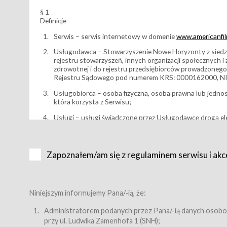
§ 1
Definicje
Serwis – serwis internetowy w domenie
www.americanfilm
Usługodawca – Stowarzyszenie Nowe Horyzonty z siedzi
rejestru stowarzyszeń, innych organizacji społecznych 
zdrowotnej i do rejestru przedsiębiorców prowadzonego
Rejestru Sądowego pod numerem KRS: 0000162000, NI
Usługobiorca – osoba fizyczna, osoba prawna lub jedno
która korzysta z Serwisu;
Usługi – usługi świadczone przez Usługodawcę drogą el
Wydarzenie – organizowany przez Usługodawcę festiwal 
Karnet lub/i Bilet za pośrednictwem Serwisu;
Zapoznałem/am się z regulaminem serwisu i akc
Karnety – wybrane dokumenty potwierdzające zawarcie 
przewidziane przez Usługodawcę dla danego Wydarzenia, 
sprzedawane podmiotom z branży mediów i filmowej (Akr
Bilety – wybrane dokumenty potwierdzające zawarcie um
Niniejszym informujemy Pana/-ią, że:
przewidziane przez Usługodawcę dla danego Wydarzenia,
filmowych, wydarzeniach specjalnych i koncertach;
Administratorem podanych przez Pana/-ią danych osobo
przy ul. Ludwika Zamenhofa 1 (SNH);
Sklep – sklep internetowy prowadzony przez Usługodawc