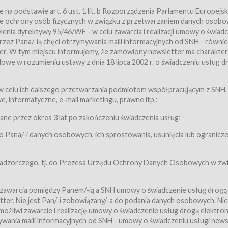
a podstawie art. 6 ust. 1 lit. b Rozporządzenia Parlamentu Europejsk
awie ochrony osób fizycznych w związku z przetwarzaniem danych osobo
nia dyrektywy 95/46/WE - w celu zawarcia i realizacji umowy o świad
zez Pana/-ią chęci otrzymywania maili informacyjnych od SNH - równie
tter. W tym miejscu informujemy, że zamówiony newsletter ma charakter
we w rozumieniu ustawy z dnia 18 lipca 2002 r. o świadczeniu usług d
 z zastrzeżeniem usług, o których mowa w ust. 2 pkt. 4 i 5 poniżej, któr
 celu ich dalszego przetwarzania podmiotom współpracującym z SNH,
ch Usługobiorców będących osobami fizycznymi.
 informatyczne, e-mail marketingu, prawne itp.;
ugi:Usługodawca świadczy Usługi drogą elektroniczną w rozumieniu usta
czną (Dz.U. z 2002 r., Nr 144, poz. 1204, z późń. zm.). Usługi świadczone są
e przez okres 3 lat po zakończeniu świadczenia usług;
 Pana/-i danych osobowych, ich sprostowania, usunięcia lub ogranicze
orców materiałów zamieszczanych w Serwisie,
,
 nadzorczego, tj. do Prezesa Urzędu Ochrony Danych Osobowych w zwi
tów i Biletów,
 zawarcia pomiędzy Panem/-ią a SNH umowy o świadczenie usług drogą
ter. Nie jest Pan/-i zobowiązany/-a do podania danych osobowych. Nie
klepie.
liwi zawarcie i realizację umowy o świadczenie usług drogą elektron
mieniu ustawy z dnia 18 lipca 2002 r. o świadczeniu usług drogą elektron
ywania maili informacyjnych od SNH - umowy o świadczeniu usługi news
świadczone są nieodpłatnie.