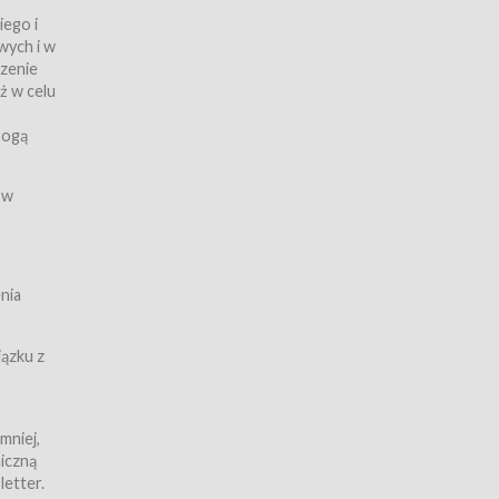
iego i
wych i w
czenie
ż w celu
rogą
ych
 w
wy z
nia
ązku z
mniej,
iczną
iczną
letter.