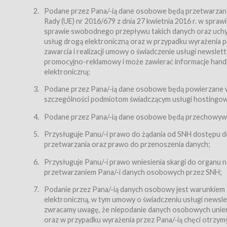
Regulamin – niniejszy regulamin.
Podane przez Pana/-ią dane osobowe będą przetwarzane n
Rady (UE) nr 2016/679 z dnia 27 kwietnia 2016 r. w spr
§ 2
sprawie swobodnego przepływu takich danych oraz uchyle
Postanowienia ogólne
usług drogą elektroniczną oraz w przypadku wyrażenia pr
Regulamin określa zasady:
zawarcia i realizacji umowy o świadczenie usługi newsle
promocyjno-reklamowy i może zawierać informacje handlo
świadczenia Usługobiorcom Usług przez Usługodawcę,
elektroniczną;
zasady świadczenia precyzują odrębne regulaminy,
Podane przez Pana/-ią dane osobowe będą powierzane w
przetwarzania przez Usługodawcę danych osobowy
szczególności podmiotom świadczącym usługi hostingowe,
Usługodawca świadczy w szczególności następujące Usł
dnia 18 lipca 2002 r. o świadczeniu usług drogą elektroni
Podane przez Pana/-ią dane osobowe będą przechowywan
nieodpłatnie.
Przysługuje Panu/-i prawo do żądania od SNH dostępu do
usługę przeglądania i odczytywania przez Usługobi
przetwarzania oraz prawo do przenoszenia danych;
usługę utrzymywania konta użytkownika w Serwisie
Przysługuje Panu/-i prawo wniesienia skargi do organu
usługę newsletter,
przetwarzaniem Pana/-i danych osobowych przez SNH;
usługę zawierania na odległość umów nabycia Karne
Podanie przez Pana/-ią danych osobowy jest warunkiem
elektroniczną, w tym umowy o świadczeniu usługi newslet
usługę zawierania na odległość umów sprzedaży w S
zwracamy uwagę, że niepodanie danych osobowych uniemoż
Usługodawca świadczy Usługi drogą elektroniczną w rozu
oraz w przypadku wyrażenia przez Pana/-ią chęci otrzym
(Dz.U. z 2002 r., Nr 144, poz. 1204, z późń. zm.). Usługi 