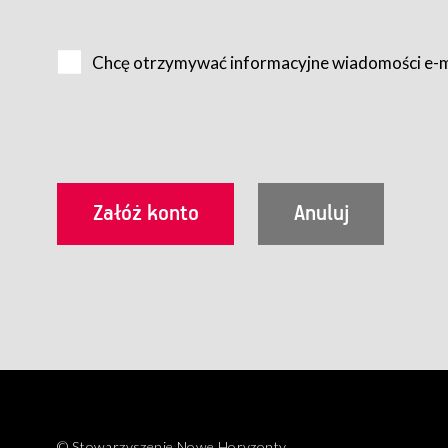
Na zasadach określonych w Regulaminie dostęp do Serwis
Internet.
Chcę otrzymywać informacyjne wiadomości e-
Usługobiorca przed rozpoczęciem korzystania z Serwisu 
zamówienie usługi newsletter za pośrednictwem przezn
dla wszystkich Usługobiorców wymaga akceptacji post
Usługobiorca zobowiązany jest do przestrzegania postan
Regulamin jest udostępniony Usługobiorcom nieodpłatni
utrwalenie i wydrukowanie.
§ 3
Warunki techniczne korzystania z Usług
W celu prawidłowego i pełnego korzystania z Usług, U
urządzeniem mającym dostęp do sieci Internet;
przeglądarką Firefox 8.0 lub wyższą, Chrome 11 lub 
parametrach.
Korzystanie ze wszystkich aplikacji Serwisu może być uz
§ 4
Zawarcie umowy o świadczenie Usług
© Stowarzyszenie Nowe Horyzonty