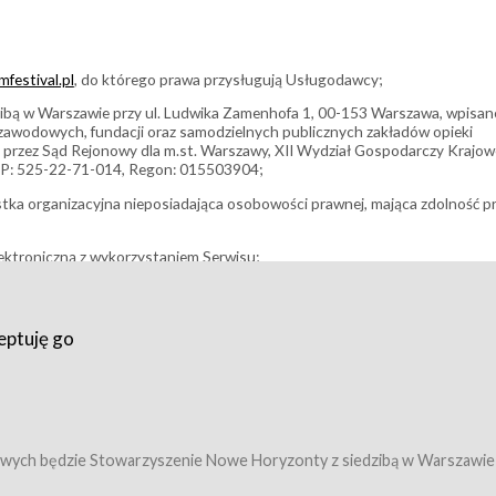
festival.pl
, do którego prawa przysługują Usługodawcy;
bą w Warszawie przy ul. Ludwika Zamenhofa 1, 00-153 Warszawa, wpisan
i zawodowych, fundacji oraz samodzielnych publicznych zakładów opieki
 przez Sąd Rejonowy dla m.st. Warszawy, XII Wydział Gospodarczy Krajo
P: 525-22-71-014, Regon: 015503904;
stka organizacyjna nieposiadająca osobowości prawnej, mająca zdolność p
ektroniczną z wykorzystaniem Serwisu;
filmowy, koncert lub inna impreza, w której można uczestniczyć nabywają
eptuję go
umowy z Usługodawcą i uprawniające do wzięcia udziału w Wydarzeniu,
tj. uprawniające do uczestnictwa w seansach na festiwalach filmowych lu
edytacje);
owy z Usługodawcą i uprawniające do wzięcia udziału w Wydarzeniu,
 tj. uprawniające do uczestnictwa w wielu albo w pojedynczych seansach
wych będzie Stowarzyszenie Nowe Horyzonty z siedzibą w Warszawie
ę w Serwisie;