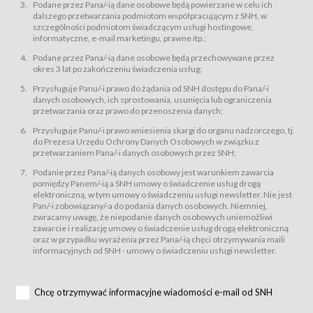
świadczy Usługi drogą elektroniczną w rozumieniu ustawy z dnia 18 lipca
Podane przez Pana/-ią dane osobowe będą powierzane w celu ich
2002 r. o świadczeniu usług drogą elektroniczną (Dz.U. z 2002 r., Nr 144, poz.
dalszego przetwarzania podmiotom współpracującym z SNH, w
1204, z późń. zm.). Usługi świadczone są nieodpłatnie.
szczególności podmiotom świadczącym usługi hostingowe,
usługę przeglądania i odczytywania przez Usługobiorców materiałów
informatyczne, e-mail marketingu, prawne itp.;
zamieszczanych w Serwisie,
Podane przez Pana/-ią dane osobowe będą przechowywane przez
usługę utrzymywania konta użytkownika w Serwisie,
okres 3 lat po zakończeniu świadczenia usług;
usługę newsletter,
Przysługuje Panu/-i prawo do żądania od SNH dostępu do Pana/-i
usługę zawierania na odległość umów nabycia Karnetów i Biletów,
danych osobowych, ich sprostowania, usunięcia lub ograniczenia
usługę zawierania na odległość umów sprzedaży w Sklepie.
przetwarzania oraz prawo do przenoszenia danych;
Usługodawca świadczy Usługi drogą elektroniczną w rozumieniu ustawy z
Przysługuje Panu/-i prawo wniesienia skargi do organu nadzorczego, tj.
dnia 18 lipca 2002 r. o świadczeniu usług drogą elektroniczną (Dz.U. z 2002
r., Nr 144, poz. 1204, z późń. zm.). Usługi świadczone są nieodpłatnie.
do Prezesa Urzędu Ochrony Danych Osobowych w związku z
przetwarzaniem Pana/-i danych osobowych przez SNH;
Na zasadach określonych w Regulaminie dostęp do Serwisu jest otwarty dla
każdego kto posiada możliwość połączenia z publiczną siecią Internet.
Podanie przez Pana/-ią danych osobowy jest warunkiem zawarcia
Usługobiorca przed rozpoczęciem korzystania z Serwisu jest zobowiązany
pomiędzy Panem/-ią a SNH umowy o świadczenie usług drogą
zapoznać się z Regulaminem. Założenie konta w Serwisie oraz zamówienie
elektroniczną, w tym umowy o świadczeniu usługi newsletter. Nie jest
usługi newsletter za pośrednictwem przeznaczonego do tego formularza
zamieszczonego na stronach Serwisu dostępnych dla wszystkich
Pan/-i zobowiązany/-a do podania danych osobowych. Niemniej,
Usługobiorców wymaga akceptacji postanowień Regulaminu.
zwracamy uwagę, że niepodanie danych osobowych uniemożliwi
Usługobiorca zobowiązany jest do przestrzegania postanowień Regulaminu
zawarcie i realizację umowy o świadczenie usług drogą elektroniczną
od chwili rozpoczęcia korzystania z Serwisu.
oraz w przypadku wyrażenia przez Pana/-ią chęci otrzymywania maili
informacyjnych od SNH - umowy o świadczeniu usługi newsletter.
Regulamin jest udostępniony Usługobiorcom nieodpłatnie za
pośrednictwem Serwisu w formie, która umożliwia jego pobranie,
utrwalenie i wydrukowanie.
§ 3
Chcę otrzymywać informacyjne wiadomości e-mail od SNH
Warunki techniczne korzystania z Usług
W celu prawidłowego i pełnego korzystania z Usług, Usługobiorcy powinni