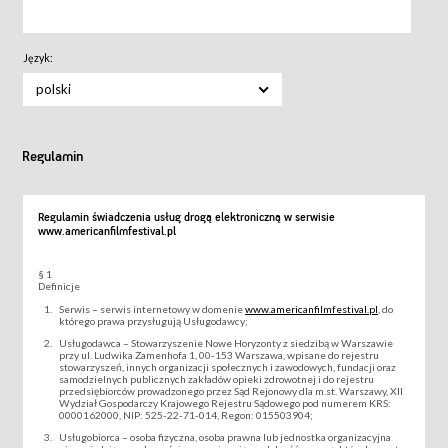
Język:
polski
Regulamin
Regulamin świadczenia usług drogą elektroniczną w serwisie
www.americanfilmfestival.pl
§ 1
Definicje
Serwis – serwis internetowy w domenie
www.americanfilmfestival.pl
, do
którego prawa przysługują Usługodawcy;
Usługodawca – Stowarzyszenie Nowe Horyzonty z siedzibą w Warszawie
przy ul. Ludwika Zamenhofa 1, 00-153 Warszawa, wpisane do rejestru
stowarzyszeń, innych organizacji społecznych i zawodowych, fundacji oraz
samodzielnych publicznych zakładów opieki zdrowotnej i do rejestru
przedsiębiorców prowadzonego przez Sąd Rejonowy dla m.st. Warszawy, XII
Wydział Gospodarczy Krajowego Rejestru Sądowego pod numerem KRS:
0000162000, NIP: 525-22-71-014, Regon: 015503904;
Usługobiorca – osoba fizyczna, osoba prawna lub jednostka organizacyjna