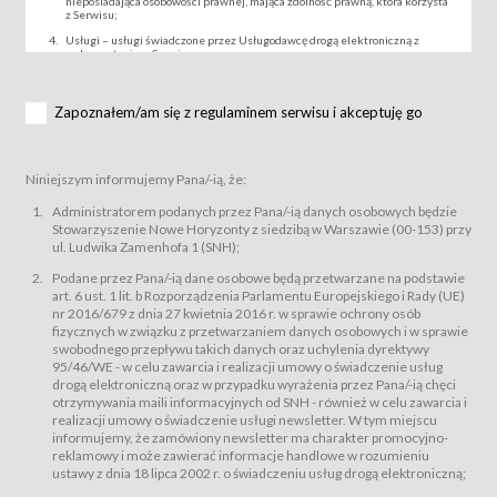
nieposiadająca osobowości prawnej, mająca zdolność prawną, która korzysta
z Serwisu;
Usługi – usługi świadczone przez Usługodawcę drogą elektroniczną z
wykorzystaniem Serwisu;
Wydarzenie – organizowany przez Usługodawcę festiwal filmowy, koncert
lub inna impreza, w której można uczestniczyć nabywając Karnet lub/i Bilet
za pośrednictwem Serwisu;
Zapoznałem/am się z regulaminem serwisu i akceptuję go
Karnety – wybrane dokumenty potwierdzające zawarcie umowy z
Usługodawcą i uprawniające do wzięcia udziału w Wydarzeniu,
przewidziane przez Usługodawcę dla danego Wydarzenia, tj. uprawniające
do uczestnictwa w seansach na festiwalach filmowych lub/i sprzedawane
Niniejszym informujemy Pana/-ią, że:
podmiotom z branży mediów i filmowej (Akredytacje);
Bilety – wybrane dokumenty potwierdzające zawarcie umowy z
Administratorem podanych przez Pana/-ią danych osobowych będzie
Usługodawcą i uprawniające do wzięcia udziału w Wydarzeniu,
Stowarzyszenie Nowe Horyzonty z siedzibą w Warszawie (00-153) przy
przewidziane przez Usługodawcę dla danego Wydarzenia, tj. uprawniające
ul. Ludwika Zamenhofa 1 (SNH);
do uczestnictwa w wielu albo w pojedynczych seansach filmowych,
wydarzeniach specjalnych i koncertach;
Podane przez Pana/-ią dane osobowe będą przetwarzane na podstawie
Sklep – sklep internetowy prowadzony przez Usługodawcę w Serwisie;
art. 6 ust. 1 lit. b Rozporządzenia Parlamentu Europejskiego i Rady (UE)
Regulamin – niniejszy regulamin.
nr 2016/679 z dnia 27 kwietnia 2016 r. w sprawie ochrony osób
fizycznych w związku z przetwarzaniem danych osobowych i w sprawie
§ 2
swobodnego przepływu takich danych oraz uchylenia dyrektywy
Postanowienia ogólne
95/46/WE - w celu zawarcia i realizacji umowy o świadczenie usług
Regulamin określa zasady:
drogą elektroniczną oraz w przypadku wyrażenia przez Pana/-ią chęci
świadczenia Usługobiorcom Usług przez Usługodawcę, z
otrzymywania maili informacyjnych od SNH - również w celu zawarcia i
zastrzeżeniem usług, o których mowa w ust. 2 pkt. 4 i 5 poniżej, których
realizacji umowy o świadczenie usługi newsletter. W tym miejscu
zasady świadczenia precyzują odrębne regulaminy,
informujemy, że zamówiony newsletter ma charakter promocyjno-
przetwarzania przez Usługodawcę danych osobowych Usługobiorców
reklamowy i może zawierać informacje handlowe w rozumieniu
będących osobami fizycznymi.
ustawy z dnia 18 lipca 2002 r. o świadczeniu usług drogą elektroniczną;
Usługodawca świadczy w szczególności następujące Usługi:Usługodawca