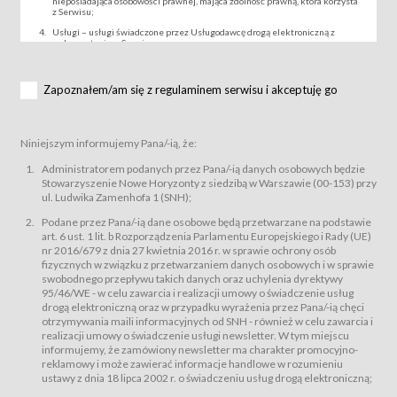
nieposiadająca osobowości prawnej, mająca zdolność prawną, która korzysta
z Serwisu;
Usługi – usługi świadczone przez Usługodawcę drogą elektroniczną z
wykorzystaniem Serwisu;
Wydarzenie – organizowany przez Usługodawcę festiwal filmowy, koncert
lub inna impreza, w której można uczestniczyć nabywając Karnet lub/i Bilet
za pośrednictwem Serwisu;
Zapoznałem/am się z regulaminem serwisu i akceptuję go
Karnety – wybrane dokumenty potwierdzające zawarcie umowy z
Usługodawcą i uprawniające do wzięcia udziału w Wydarzeniu,
przewidziane przez Usługodawcę dla danego Wydarzenia, tj. uprawniające
do uczestnictwa w seansach na festiwalach filmowych lub/i sprzedawane
Niniejszym informujemy Pana/-ią, że:
podmiotom z branży mediów i filmowej (Akredytacje);
Bilety – wybrane dokumenty potwierdzające zawarcie umowy z
Administratorem podanych przez Pana/-ią danych osobowych będzie
Usługodawcą i uprawniające do wzięcia udziału w Wydarzeniu,
Stowarzyszenie Nowe Horyzonty z siedzibą w Warszawie (00-153) przy
przewidziane przez Usługodawcę dla danego Wydarzenia, tj. uprawniające
ul. Ludwika Zamenhofa 1 (SNH);
do uczestnictwa w wielu albo w pojedynczych seansach filmowych,
wydarzeniach specjalnych i koncertach;
Podane przez Pana/-ią dane osobowe będą przetwarzane na podstawie
Sklep – sklep internetowy prowadzony przez Usługodawcę w Serwisie;
art. 6 ust. 1 lit. b Rozporządzenia Parlamentu Europejskiego i Rady (UE)
Regulamin – niniejszy regulamin.
nr 2016/679 z dnia 27 kwietnia 2016 r. w sprawie ochrony osób
fizycznych w związku z przetwarzaniem danych osobowych i w sprawie
§ 2
swobodnego przepływu takich danych oraz uchylenia dyrektywy
Postanowienia ogólne
95/46/WE - w celu zawarcia i realizacji umowy o świadczenie usług
Regulamin określa zasady:
drogą elektroniczną oraz w przypadku wyrażenia przez Pana/-ią chęci
świadczenia Usługobiorcom Usług przez Usługodawcę, z
otrzymywania maili informacyjnych od SNH - również w celu zawarcia i
zastrzeżeniem usług, o których mowa w ust. 2 pkt. 4 i 5 poniżej, których
realizacji umowy o świadczenie usługi newsletter. W tym miejscu
zasady świadczenia precyzują odrębne regulaminy,
informujemy, że zamówiony newsletter ma charakter promocyjno-
przetwarzania przez Usługodawcę danych osobowych Usługobiorców
reklamowy i może zawierać informacje handlowe w rozumieniu
będących osobami fizycznymi.
ustawy z dnia 18 lipca 2002 r. o świadczeniu usług drogą elektroniczną;
Usługodawca świadczy w szczególności następujące Usługi:Usługodawca