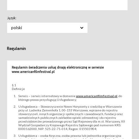
Język:
polski
Regulamin
Regulamin świadczenia usług drogą elektroniczną w serwisie
www.americanfilmfestival.pl
§ 1
Definicje
Serwis – serwis internetowy w domenie
www.americanfilmfestival.pl
, do
którego prawa przysługują Usługodawcy;
Usługodawca – Stowarzyszenie Nowe Horyzonty z siedzibą w Warszawie
przy ul. Ludwika Zamenhofa 1, 00-153 Warszawa, wpisane do rejestru
stowarzyszeń, innych organizacji społecznych i zawodowych, fundacji oraz
samodzielnych publicznych zakładów opieki zdrowotnej i do rejestru
przedsiębiorców prowadzonego przez Sąd Rejonowy dla m.st. Warszawy, XII
Wydział Gospodarczy Krajowego Rejestru Sądowego pod numerem KRS:
0000162000, NIP: 525-22-71-014, Regon: 015503904;
Usługobiorca – osoba fizyczna, osoba prawna lub jednostka organizacyjna