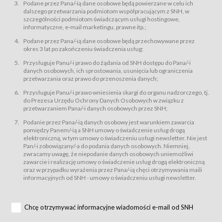
świadczy Usługi drogą elektroniczną w rozumieniu ustawy z dnia 18 lipca
Podane przez Pana/-ią dane osobowe będą powierzane w celu ich
2002 r. o świadczeniu usług drogą elektroniczną (Dz.U. z 2002 r., Nr 144, poz.
dalszego przetwarzania podmiotom współpracującym z SNH, w
1204, z późń. zm.). Usługi świadczone są nieodpłatnie.
szczególności podmiotom świadczącym usługi hostingowe,
usługę przeglądania i odczytywania przez Usługobiorców materiałów
informatyczne, e-mail marketingu, prawne itp.;
zamieszczanych w Serwisie,
Podane przez Pana/-ią dane osobowe będą przechowywane przez
usługę utrzymywania konta użytkownika w Serwisie,
okres 3 lat po zakończeniu świadczenia usług;
usługę newsletter,
Przysługuje Panu/-i prawo do żądania od SNH dostępu do Pana/-i
usługę zawierania na odległość umów nabycia Karnetów i Biletów,
danych osobowych, ich sprostowania, usunięcia lub ograniczenia
usługę zawierania na odległość umów sprzedaży w Sklepie.
przetwarzania oraz prawo do przenoszenia danych;
Usługodawca świadczy Usługi drogą elektroniczną w rozumieniu ustawy z
Przysługuje Panu/-i prawo wniesienia skargi do organu nadzorczego, tj.
dnia 18 lipca 2002 r. o świadczeniu usług drogą elektroniczną (Dz.U. z 2002
r., Nr 144, poz. 1204, z późń. zm.). Usługi świadczone są nieodpłatnie.
do Prezesa Urzędu Ochrony Danych Osobowych w związku z
przetwarzaniem Pana/-i danych osobowych przez SNH;
Na zasadach określonych w Regulaminie dostęp do Serwisu jest otwarty dla
każdego kto posiada możliwość połączenia z publiczną siecią Internet.
Podanie przez Pana/-ią danych osobowy jest warunkiem zawarcia
Usługobiorca przed rozpoczęciem korzystania z Serwisu jest zobowiązany
pomiędzy Panem/-ią a SNH umowy o świadczenie usług drogą
zapoznać się z Regulaminem. Założenie konta w Serwisie oraz zamówienie
elektroniczną, w tym umowy o świadczeniu usługi newsletter. Nie jest
usługi newsletter za pośrednictwem przeznaczonego do tego formularza
zamieszczonego na stronach Serwisu dostępnych dla wszystkich
Pan/-i zobowiązany/-a do podania danych osobowych. Niemniej,
Usługobiorców wymaga akceptacji postanowień Regulaminu.
zwracamy uwagę, że niepodanie danych osobowych uniemożliwi
Usługobiorca zobowiązany jest do przestrzegania postanowień Regulaminu
zawarcie i realizację umowy o świadczenie usług drogą elektroniczną
od chwili rozpoczęcia korzystania z Serwisu.
oraz w przypadku wyrażenia przez Pana/-ią chęci otrzymywania maili
informacyjnych od SNH - umowy o świadczeniu usługi newsletter.
Regulamin jest udostępniony Usługobiorcom nieodpłatnie za
pośrednictwem Serwisu w formie, która umożliwia jego pobranie,
utrwalenie i wydrukowanie.
§ 3
Chcę otrzymywać informacyjne wiadomości e-mail od SNH
Warunki techniczne korzystania z Usług
W celu prawidłowego i pełnego korzystania z Usług, Usługobiorcy powinni