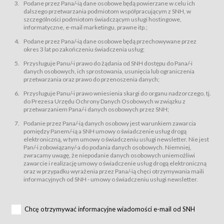
świadczy Usługi drogą elektroniczną w rozumieniu ustawy z dnia 18 lipca
Podane przez Pana/-ią dane osobowe będą powierzane w celu ich
2002 r. o świadczeniu usług drogą elektroniczną (Dz.U. z 2002 r., Nr 144, poz.
dalszego przetwarzania podmiotom współpracującym z SNH, w
1204, z późń. zm.). Usługi świadczone są nieodpłatnie.
szczególności podmiotom świadczącym usługi hostingowe,
usługę przeglądania i odczytywania przez Usługobiorców materiałów
informatyczne, e-mail marketingu, prawne itp.;
zamieszczanych w Serwisie,
Podane przez Pana/-ią dane osobowe będą przechowywane przez
usługę utrzymywania konta użytkownika w Serwisie,
okres 3 lat po zakończeniu świadczenia usług;
usługę newsletter,
Przysługuje Panu/-i prawo do żądania od SNH dostępu do Pana/-i
usługę zawierania na odległość umów nabycia Karnetów i Biletów,
danych osobowych, ich sprostowania, usunięcia lub ograniczenia
usługę zawierania na odległość umów sprzedaży w Sklepie.
przetwarzania oraz prawo do przenoszenia danych;
Usługodawca świadczy Usługi drogą elektroniczną w rozumieniu ustawy z
Przysługuje Panu/-i prawo wniesienia skargi do organu nadzorczego, tj.
dnia 18 lipca 2002 r. o świadczeniu usług drogą elektroniczną (Dz.U. z 2002
r., Nr 144, poz. 1204, z późń. zm.). Usługi świadczone są nieodpłatnie.
do Prezesa Urzędu Ochrony Danych Osobowych w związku z
przetwarzaniem Pana/-i danych osobowych przez SNH;
Na zasadach określonych w Regulaminie dostęp do Serwisu jest otwarty dla
każdego kto posiada możliwość połączenia z publiczną siecią Internet.
Podanie przez Pana/-ią danych osobowy jest warunkiem zawarcia
Usługobiorca przed rozpoczęciem korzystania z Serwisu jest zobowiązany
pomiędzy Panem/-ią a SNH umowy o świadczenie usług drogą
zapoznać się z Regulaminem. Założenie konta w Serwisie oraz zamówienie
elektroniczną, w tym umowy o świadczeniu usługi newsletter. Nie jest
usługi newsletter za pośrednictwem przeznaczonego do tego formularza
zamieszczonego na stronach Serwisu dostępnych dla wszystkich
Pan/-i zobowiązany/-a do podania danych osobowych. Niemniej,
Usługobiorców wymaga akceptacji postanowień Regulaminu.
zwracamy uwagę, że niepodanie danych osobowych uniemożliwi
Usługobiorca zobowiązany jest do przestrzegania postanowień Regulaminu
zawarcie i realizację umowy o świadczenie usług drogą elektroniczną
od chwili rozpoczęcia korzystania z Serwisu.
oraz w przypadku wyrażenia przez Pana/-ią chęci otrzymywania maili
informacyjnych od SNH - umowy o świadczeniu usługi newsletter.
Regulamin jest udostępniony Usługobiorcom nieodpłatnie za
pośrednictwem Serwisu w formie, która umożliwia jego pobranie,
utrwalenie i wydrukowanie.
§ 3
Chcę otrzymywać informacyjne wiadomości e-mail od SNH
Warunki techniczne korzystania z Usług
W celu prawidłowego i pełnego korzystania z Usług, Usługobiorcy powinni