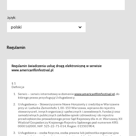
Język:
polski
Regulamin
Regulamin świadczenia usług drogą elektroniczną w serwisie
www.americanfilmfestival.pl
§ 1
Definicje
Serwis – serwis internetowy w domenie
www.americanfilmfestival.pl
, do
którego prawa przysługują Usługodawcy;
Usługodawca – Stowarzyszenie Nowe Horyzonty z siedzibą w Warszawie
przy ul. Ludwika Zamenhofa 1, 00-153 Warszawa, wpisane do rejestru
stowarzyszeń, innych organizacji społecznych i zawodowych, fundacji oraz
samodzielnych publicznych zakładów opieki zdrowotnej i do rejestru
przedsiębiorców prowadzonego przez Sąd Rejonowy dla m.st. Warszawy, XII
Wydział Gospodarczy Krajowego Rejestru Sądowego pod numerem KRS:
0000162000, NIP: 525-22-71-014, Regon: 015503904;
Usługobiorca – osoba fizyczna, osoba prawna lub jednostka organizacyjna