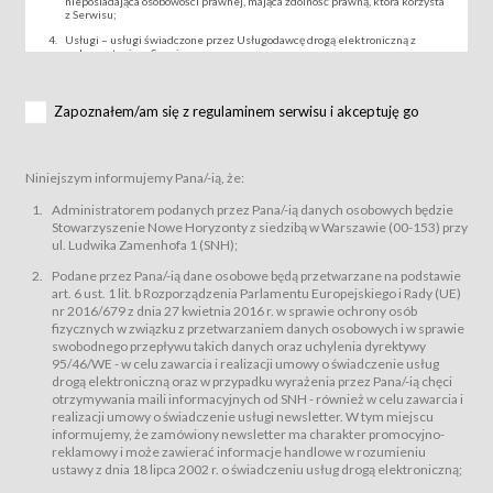
nieposiadająca osobowości prawnej, mająca zdolność prawną, która korzysta
z Serwisu;
Usługi – usługi świadczone przez Usługodawcę drogą elektroniczną z
wykorzystaniem Serwisu;
Wydarzenie – organizowany przez Usługodawcę festiwal filmowy, koncert
lub inna impreza, w której można uczestniczyć nabywając Karnet lub/i Bilet
za pośrednictwem Serwisu;
Zapoznałem/am się z regulaminem serwisu i akceptuję go
Karnety – wybrane dokumenty potwierdzające zawarcie umowy z
Usługodawcą i uprawniające do wzięcia udziału w Wydarzeniu,
przewidziane przez Usługodawcę dla danego Wydarzenia, tj. uprawniające
do uczestnictwa w seansach na festiwalach filmowych lub/i sprzedawane
Niniejszym informujemy Pana/-ią, że:
podmiotom z branży mediów i filmowej (Akredytacje);
Bilety – wybrane dokumenty potwierdzające zawarcie umowy z
Administratorem podanych przez Pana/-ią danych osobowych będzie
Usługodawcą i uprawniające do wzięcia udziału w Wydarzeniu,
Stowarzyszenie Nowe Horyzonty z siedzibą w Warszawie (00-153) przy
przewidziane przez Usługodawcę dla danego Wydarzenia, tj. uprawniające
ul. Ludwika Zamenhofa 1 (SNH);
do uczestnictwa w wielu albo w pojedynczych seansach filmowych,
wydarzeniach specjalnych i koncertach;
Podane przez Pana/-ią dane osobowe będą przetwarzane na podstawie
Sklep – sklep internetowy prowadzony przez Usługodawcę w Serwisie;
art. 6 ust. 1 lit. b Rozporządzenia Parlamentu Europejskiego i Rady (UE)
Regulamin – niniejszy regulamin.
nr 2016/679 z dnia 27 kwietnia 2016 r. w sprawie ochrony osób
fizycznych w związku z przetwarzaniem danych osobowych i w sprawie
§ 2
swobodnego przepływu takich danych oraz uchylenia dyrektywy
Postanowienia ogólne
95/46/WE - w celu zawarcia i realizacji umowy o świadczenie usług
Regulamin określa zasady:
drogą elektroniczną oraz w przypadku wyrażenia przez Pana/-ią chęci
świadczenia Usługobiorcom Usług przez Usługodawcę, z
otrzymywania maili informacyjnych od SNH - również w celu zawarcia i
zastrzeżeniem usług, o których mowa w ust. 2 pkt. 4 i 5 poniżej, których
realizacji umowy o świadczenie usługi newsletter. W tym miejscu
zasady świadczenia precyzują odrębne regulaminy,
informujemy, że zamówiony newsletter ma charakter promocyjno-
przetwarzania przez Usługodawcę danych osobowych Usługobiorców
reklamowy i może zawierać informacje handlowe w rozumieniu
będących osobami fizycznymi.
ustawy z dnia 18 lipca 2002 r. o świadczeniu usług drogą elektroniczną;
Usługodawca świadczy w szczególności następujące Usługi:Usługodawca