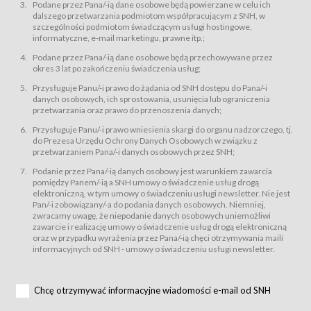
świadczy Usługi drogą elektroniczną w rozumieniu ustawy z dnia 18 lipca
Podane przez Pana/-ią dane osobowe będą powierzane w celu ich
2002 r. o świadczeniu usług drogą elektroniczną (Dz.U. z 2002 r., Nr 144, poz.
dalszego przetwarzania podmiotom współpracującym z SNH, w
1204, z późń. zm.). Usługi świadczone są nieodpłatnie.
szczególności podmiotom świadczącym usługi hostingowe,
usługę przeglądania i odczytywania przez Usługobiorców materiałów
informatyczne, e-mail marketingu, prawne itp.;
zamieszczanych w Serwisie,
Podane przez Pana/-ią dane osobowe będą przechowywane przez
usługę utrzymywania konta użytkownika w Serwisie,
okres 3 lat po zakończeniu świadczenia usług;
usługę newsletter,
Przysługuje Panu/-i prawo do żądania od SNH dostępu do Pana/-i
usługę zawierania na odległość umów nabycia Karnetów i Biletów,
danych osobowych, ich sprostowania, usunięcia lub ograniczenia
usługę zawierania na odległość umów sprzedaży w Sklepie.
przetwarzania oraz prawo do przenoszenia danych;
Usługodawca świadczy Usługi drogą elektroniczną w rozumieniu ustawy z
Przysługuje Panu/-i prawo wniesienia skargi do organu nadzorczego, tj.
dnia 18 lipca 2002 r. o świadczeniu usług drogą elektroniczną (Dz.U. z 2002
r., Nr 144, poz. 1204, z późń. zm.). Usługi świadczone są nieodpłatnie.
do Prezesa Urzędu Ochrony Danych Osobowych w związku z
przetwarzaniem Pana/-i danych osobowych przez SNH;
Na zasadach określonych w Regulaminie dostęp do Serwisu jest otwarty dla
każdego kto posiada możliwość połączenia z publiczną siecią Internet.
Podanie przez Pana/-ią danych osobowy jest warunkiem zawarcia
Usługobiorca przed rozpoczęciem korzystania z Serwisu jest zobowiązany
pomiędzy Panem/-ią a SNH umowy o świadczenie usług drogą
zapoznać się z Regulaminem. Założenie konta w Serwisie oraz zamówienie
elektroniczną, w tym umowy o świadczeniu usługi newsletter. Nie jest
usługi newsletter za pośrednictwem przeznaczonego do tego formularza
zamieszczonego na stronach Serwisu dostępnych dla wszystkich
Pan/-i zobowiązany/-a do podania danych osobowych. Niemniej,
Usługobiorców wymaga akceptacji postanowień Regulaminu.
zwracamy uwagę, że niepodanie danych osobowych uniemożliwi
Usługobiorca zobowiązany jest do przestrzegania postanowień Regulaminu
zawarcie i realizację umowy o świadczenie usług drogą elektroniczną
od chwili rozpoczęcia korzystania z Serwisu.
oraz w przypadku wyrażenia przez Pana/-ią chęci otrzymywania maili
informacyjnych od SNH - umowy o świadczeniu usługi newsletter.
Regulamin jest udostępniony Usługobiorcom nieodpłatnie za
pośrednictwem Serwisu w formie, która umożliwia jego pobranie,
utrwalenie i wydrukowanie.
§ 3
Chcę otrzymywać informacyjne wiadomości e-mail od SNH
Warunki techniczne korzystania z Usług
W celu prawidłowego i pełnego korzystania z Usług, Usługobiorcy powinni