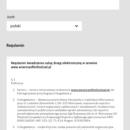
Język:
polski
Regulamin
Regulamin świadczenia usług drogą elektroniczną w serwisie
www.americanfilmfestival.pl
§ 1
Definicje
Serwis – serwis internetowy w domenie
www.americanfilmfestival.pl
, do
którego prawa przysługują Usługodawcy;
Usługodawca – Stowarzyszenie Nowe Horyzonty z siedzibą w Warszawie
przy ul. Ludwika Zamenhofa 1, 00-153 Warszawa, wpisane do rejestru
stowarzyszeń, innych organizacji społecznych i zawodowych, fundacji oraz
samodzielnych publicznych zakładów opieki zdrowotnej i do rejestru
przedsiębiorców prowadzonego przez Sąd Rejonowy dla m.st. Warszawy, XII
Wydział Gospodarczy Krajowego Rejestru Sądowego pod numerem KRS:
0000162000, NIP: 525-22-71-014, Regon: 015503904;
Usługobiorca – osoba fizyczna, osoba prawna lub jednostka organizacyjna