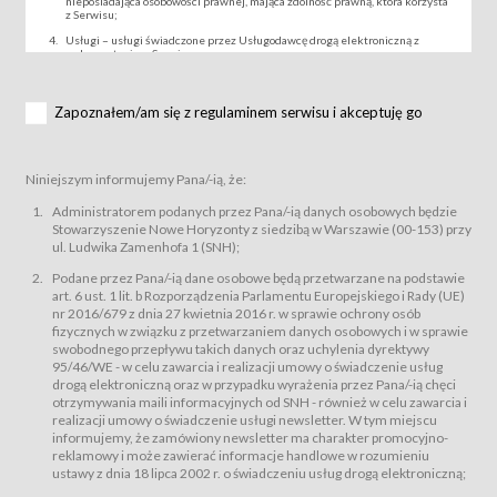
nieposiadająca osobowości prawnej, mająca zdolność prawną, która korzysta
z Serwisu;
Usługi – usługi świadczone przez Usługodawcę drogą elektroniczną z
wykorzystaniem Serwisu;
Wydarzenie – organizowany przez Usługodawcę festiwal filmowy, koncert
lub inna impreza, w której można uczestniczyć nabywając Karnet lub/i Bilet
za pośrednictwem Serwisu;
Zapoznałem/am się z regulaminem serwisu i akceptuję go
Karnety – wybrane dokumenty potwierdzające zawarcie umowy z
Usługodawcą i uprawniające do wzięcia udziału w Wydarzeniu,
przewidziane przez Usługodawcę dla danego Wydarzenia, tj. uprawniające
do uczestnictwa w seansach na festiwalach filmowych lub/i sprzedawane
Niniejszym informujemy Pana/-ią, że:
podmiotom z branży mediów i filmowej (Akredytacje);
Bilety – wybrane dokumenty potwierdzające zawarcie umowy z
Administratorem podanych przez Pana/-ią danych osobowych będzie
Usługodawcą i uprawniające do wzięcia udziału w Wydarzeniu,
Stowarzyszenie Nowe Horyzonty z siedzibą w Warszawie (00-153) przy
przewidziane przez Usługodawcę dla danego Wydarzenia, tj. uprawniające
ul. Ludwika Zamenhofa 1 (SNH);
do uczestnictwa w wielu albo w pojedynczych seansach filmowych,
wydarzeniach specjalnych i koncertach;
Podane przez Pana/-ią dane osobowe będą przetwarzane na podstawie
Sklep – sklep internetowy prowadzony przez Usługodawcę w Serwisie;
art. 6 ust. 1 lit. b Rozporządzenia Parlamentu Europejskiego i Rady (UE)
Regulamin – niniejszy regulamin.
nr 2016/679 z dnia 27 kwietnia 2016 r. w sprawie ochrony osób
fizycznych w związku z przetwarzaniem danych osobowych i w sprawie
§ 2
swobodnego przepływu takich danych oraz uchylenia dyrektywy
Postanowienia ogólne
95/46/WE - w celu zawarcia i realizacji umowy o świadczenie usług
Regulamin określa zasady:
drogą elektroniczną oraz w przypadku wyrażenia przez Pana/-ią chęci
świadczenia Usługobiorcom Usług przez Usługodawcę, z
otrzymywania maili informacyjnych od SNH - również w celu zawarcia i
zastrzeżeniem usług, o których mowa w ust. 2 pkt. 4 i 5 poniżej, których
realizacji umowy o świadczenie usługi newsletter. W tym miejscu
zasady świadczenia precyzują odrębne regulaminy,
informujemy, że zamówiony newsletter ma charakter promocyjno-
przetwarzania przez Usługodawcę danych osobowych Usługobiorców
reklamowy i może zawierać informacje handlowe w rozumieniu
będących osobami fizycznymi.
ustawy z dnia 18 lipca 2002 r. o świadczeniu usług drogą elektroniczną;
Usługodawca świadczy w szczególności następujące Usługi:Usługodawca